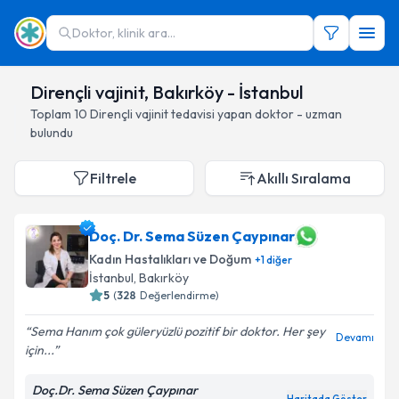
Doktor, klinik ara...
Dirençli vajinit, Bakırköy - İstanbul
Toplam
10
Dirençli vajinit
tedavisi yapan doktor - uzman
bulundu
Filtrele
Akıllı Sıralama
Doç. Dr. Sema Süzen Çaypınar
Kadın Hastalıkları ve Doğum
+
1
diğer
İstanbul
, Bakırköy
5
(
328
Değerlendirme)
Sema Hanım çok güleryüzlü pozitif bir doktor. Her şey
Devamı
için...
Doç.Dr. Sema Süzen Çaypınar