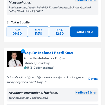
Haritada Göster
Muayenehanesi
Route İstanbul, Ataköy 7-8-9-10. Kısım Mahallesi, E-5 Yan Yol, No: 6,
34156, B blok daire 25, 34212
En Yakın Saatler
17 Ağu
17 Ağu
18 Ağu
Daha Fazla
09:30
11:30
12:30
Doç. Dr. Mehmet Ferdi Kıncı
Kadın Hastalıkları ve Doğum
İstanbul
, Bakırköy
5
(
8
Değerlendirme)
Hamileliğimi öğrendiğim andan doğuma kadar geçen
Devamı
süreç boyunca Ferdi Bey...
Acıbadem International Hastanesi
Haritada Göster
Yeşilköy, İstanbul Caddesi No:82