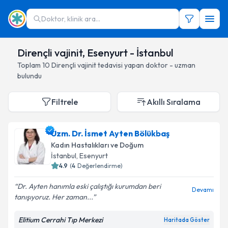
Doktor, klinik ara...
Dirençli vajinit, Esenyurt - İstanbul
Toplam
10
Dirençli vajinit
tedavisi yapan doktor - uzman
bulundu
Filtrele
Akıllı Sıralama
Uzm. Dr. İsmet Ayten Bölükbaş
Kadın Hastalıkları ve Doğum
İstanbul
, Esenyurt
4.9
(
4
Değerlendirme)
Dr. Ayten hanımla eski çalıştığı kurumdan beri
Devamı
tanışıyoruz. Her zaman...
Elitium Cerrahi Tıp Merkezi
Haritada Göster