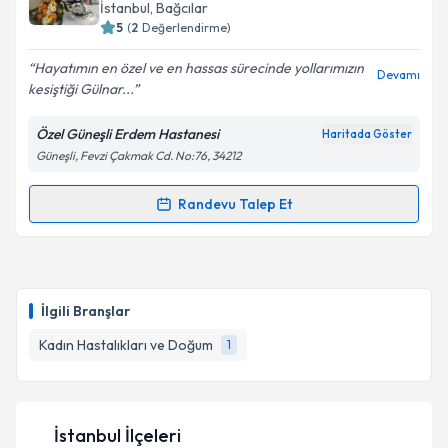
takvim hazırlandığında e-posta ile bilgilendireceğiz.
İstanbul
, Bağcılar
5
(
2
Değerlendirme)
E-posta Adresiniz
Hayatımın en özel ve en hassas sürecinde yollarımızın
Devamı
kesiştiği Gülnar...
Özel Güneşli Erdem Hastanesi
Haritada Göster
Kişisel verilerimin işlenmesine ilişkin
Aydınlatma
Güneşli, Fevzi Çakmak Cd. No:76, 34212
Metni
'ni okudum ve kişisel verilerimin belirtilen
kapsamda işlenmesini kabul ediyorum.
Randevu Talep Et
Randevu Takvimi Talebi
Takvim Talebini Gönder
Op. Dr. Gülnar Hüseynova
için randevu takvimi
talebi oluşturun. Size bu uzmandan randevu almanız
İlgili Branşlar
için bir takvim hazırlandığında e-posta ile
bilgilendireceğiz.
Kadın Hastalıkları ve Doğum
1
E-posta Adresiniz
İstanbul İlçeleri