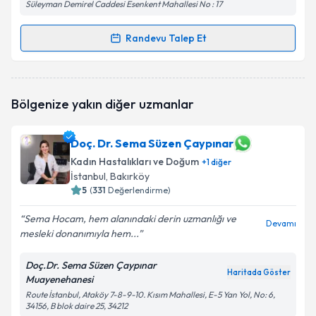
Süleyman Demirel Caddesi Esenkent Mahallesi No : 17
Randevu Talep Et
Randevu Takvimi Talebi
Uzm. Dr. İsmet Ayten Bölükbaş
için randevu takvimi
Bölgenize yakın diğer uzmanlar
talebi oluşturun. Size bu uzmandan randevu almanız
için bir takvim hazırlandığında e-posta ile
bilgilendireceğiz.
Doç. Dr. Sema Süzen Çaypınar
Kadın Hastalıkları ve Doğum
E-posta Adresiniz
+
1
diğer
İstanbul
, Bakırköy
5
(
331
Değerlendirme)
Sema Hocam, hem alanındaki derin uzmanlığı ve
Devamı
Kişisel verilerimin işlenmesine ilişkin
Aydınlatma
mesleki donanımıyla hem...
Metni
'ni okudum ve kişisel verilerimin belirtilen
kapsamda işlenmesini kabul ediyorum.
Doç.Dr. Sema Süzen Çaypınar
Haritada Göster
Muayenehanesi
Route İstanbul, Ataköy 7-8-9-10. Kısım Mahallesi, E-5 Yan Yol, No: 6,
Takvim Talebini Gönder
34156, B blok daire 25, 34212