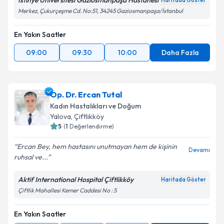
İstinye Üniversitesi Gaziosmanpaşa Hastanesi
Haritada Göster
Merkez, Çukurçeşme Cd. No:51, 34245 Gaziosmanpaşa/İstanbul
Kişisel verilerimin işlenmesine ilişkin
Aydınlatma
Metni
'ni okudum ve kişisel verilerimin belirtilen
kapsamda işlenmesini kabul ediyorum.
En Yakın Saatler
09:00
09:30
10:00
Daha Fazla
Takvim Talebini Gönder
Op. Dr. Ercan Tutal
Kadın Hastalıkları ve Doğum
Yalova
, Çiftlikköy
5
(
1
Değerlendirme)
Ercan Bey, hem hastasını unutmayan hem de kişinin
Devamı
ruhsal ve...
Aktif International Hospital Çiftlikköy
Haritada Göster
Çiftlik Mahallesi Kemer Caddesi No : 5
En Yakın Saatler