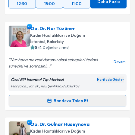
Daha Fazla
12:30
15:00
11:00
Op. Dr. Nur Tüzüner
Kadın Hastalıkları ve Doğum
İstanbul
, Bakırköy
5
(
4
Değerlendirme)
Nur hoca mevcut durumu olasi sebepleri tedavi
Devamı
surecini ve sonrasini...
Özel Elit İstanbul Tıp Merkezi
Haritada Göster
Florya cd., yan sk., no:1 Şenlikköy/ Bakırköy
Randevu Talep Et
Randevu Takvimi Talebi
Op. Dr. Nur Tüzüner
için randevu takvimi talebi
Op. Dr. Gülnar Hüseynova
oluşturun. Size bu uzmandan randevu almanız için bir
Kadın Hastalıkları ve Doğum