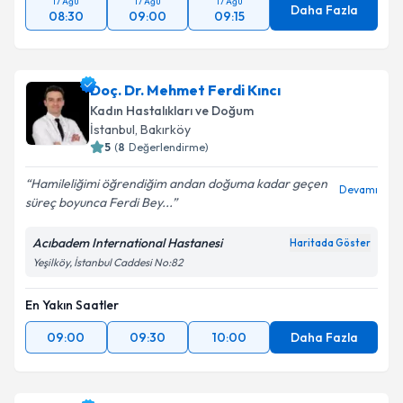
17 Ağu
17 Ağu
17 Ağu
Daha Fazla
08:30
09:00
09:15
Doç. Dr. Mehmet Ferdi Kıncı
Kadın Hastalıkları ve Doğum
İstanbul
, Bakırköy
5
(
8
Değerlendirme)
Hamileliğimi öğrendiğim andan doğuma kadar geçen
Devamı
süreç boyunca Ferdi Bey...
Acıbadem International Hastanesi
Haritada Göster
Yeşilköy, İstanbul Caddesi No:82
En Yakın Saatler
09:00
09:30
10:00
Daha Fazla