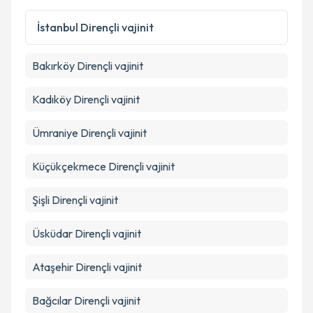
Kişisel verilerimin işlenmesine ilişkin
Aydınlatma
İstanbul
Dirençli vajinit
Metni
'ni okudum ve kişisel verilerimin belirtilen
kapsamda işlenmesini kabul ediyorum.
Bakırköy
Dirençli vajinit
Takvim Talebini Gönder
Kadıköy
Dirençli vajinit
Ümraniye
Dirençli vajinit
Küçükçekmece
Dirençli vajinit
Şişli
Dirençli vajinit
Üsküdar
Dirençli vajinit
Ataşehir
Dirençli vajinit
Bağcılar
Dirençli vajinit