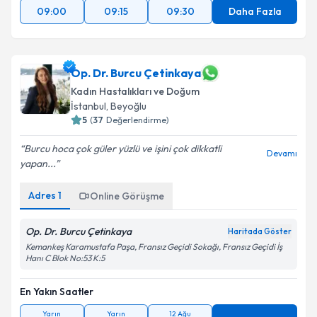
09:00
09:15
09:30
Daha Fazla
Op. Dr. Burcu Çetinkaya
Kadın Hastalıkları ve Doğum
İstanbul
, Beyoğlu
5
(
37
Değerlendirme)
Burcu hoca çok güler yüzlü ve işini çok dikkatli
Devamı
yapan...
Adres
1
Online Görüşme
Op. Dr. Burcu Çetinkaya
Haritada Göster
Kemankeş Karamustafa Paşa, Fransız Geçidi Sokağı, Fransız Geçidi İş
Hanı C Blok No:53 K:5
En Yakın Saatler
Yarın
Yarın
12 Ağu