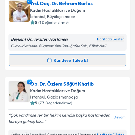
Yrd. Doç. Dr. Behram Barlas
Kadın Hastalıkları ve Doğum
İstanbul
, Büyükçekmece
5
(
1
Değerlendirme)
Beykent Üniversitesi Hastanesi
Haritada Göster
Cumhuriyet Mah. Gürpınar Yolu Cad., Şafak Sok., E Blok No:1
Randevu Talep Et
Randevu Takvimi Talebi
Yrd. Doç. Dr. Behram Barlas
için randevu takvimi
Op. Dr. Özlem Söğüt Khatib
talebi oluşturun. Size bu uzmandan randevu almanız
Kadın Hastalıkları ve Doğum
için bir takvim hazırlandığında e-posta ile
İstanbul
, Gaziosmanpaşa
bilgilendireceğiz.
5
(
77
Değerlendirme)
E-posta Adresiniz
Çok yardımsever bir hekim kendisi başka hastaneden
Devamı
buraya gelmiş biz...