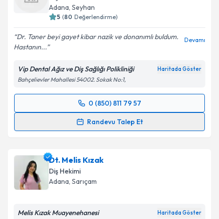
Adana
, Seyhan
5
(
80
Değerlendirme)
Dr. Taner beyi gayet kibar nazik ve donanımlı buldum.
Devamı
Hastanın...
Vip Dental Ağız ve Diş Sağlığı Polikliniği
Haritada Göster
Bahçelievler Mahallesi 54002. Sokak No:1,
0 (850) 811 79 57
Randevu Takvimi Talebi
Randevu Talep Et
Dt. Taner Polater
için randevu takvimi talebi
oluşturun. Size bu uzmandan randevu almanız için bir
Dt. Melis Kızak
takvim hazırlandığında e-posta ile bilgilendireceğiz.
Diş Hekimi
E-posta Adresiniz
Adana
, Sarıçam
Melis Kızak Muayenehanesi
Haritada Göster