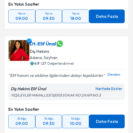
En Yakın Saatler
Yarın
Yarın
Yarın
Daha Fazla
09:00
09:30
18:00
Dt. Elif Ünal
Diş Hekimi
Adana
, Seyhan
4.9
(
27
Değerlendirme)
Devamı
Elif hanım ve ekibine ilgilerinden dolayı teşekkürler
Diş Hekimi Elif Ünal
Haritada Göster
YEŞİLEVLER MAHALLESİ 52005 SOKAK NO:2 KAPI NO:3
En Yakın Saatler
10 Ağu
10 Ağu
10 Ağu
Daha Fazla
09:00
09:30
10:00