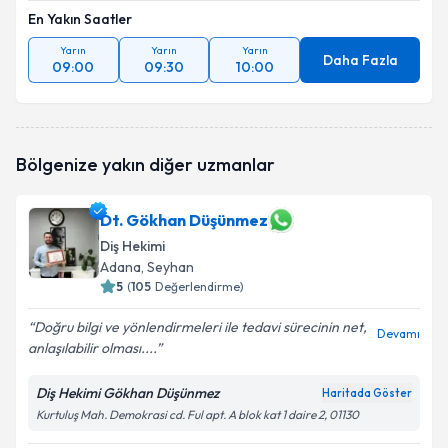
En Yakın Saatler
Yarın
Yarın
Yarın
Daha Fazla
09:00
09:30
10:00
Bölgenize yakın diğer uzmanlar
Dt. Gökhan Düşünmez
Diş Hekimi
Adana
, Seyhan
5
(
105
Değerlendirme)
Doğru bilgi ve yönlendirmeleri ile tedavi sürecinin net,
Devamı
anlaşılabilir olması....
Diş Hekimi Gökhan Düşünmez
Haritada Göster
Kurtuluş Mah. Demokrasi cd. Ful apt. A blok kat 1 daire 2, 01130