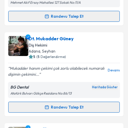
Mehmet Akif Ersoy Mahallesi 127 Sokak No:11/A
Kişisel verilerimin işlenmesine ilişkin
Aydınlatma
Metni
'ni okudum ve kişisel verilerimin belirtilen
Randevu Talep Et
kapsamda işlenmesini kabul ediyorum.
Randevu Takvimi Talebi
Takvim Talebini Gönder
Dt. Melis Kızak
için randevu takvimi talebi oluşturun.
Dt. Mukadder Güney
Size bu uzmandan randevu almanız için bir takvim
Diş Hekimi
hazırlandığında e-posta ile bilgilendireceğiz.
Adana
, Seyhan
5
(
5
Değerlendirme)
E-posta Adresiniz
Mukadder hanım çekimi çok zorlu olabilecek numaralı
Devamı
dişimin çekimini...
BG Dental
Haritada Göster
Kişisel verilerimin işlenmesine ilişkin
Aydınlatma
Atatürk Bulvarı Gökçe Rezidans No:86/13
Metni
'ni okudum ve kişisel verilerimin belirtilen
kapsamda işlenmesini kabul ediyorum.
Randevu Talep Et
Randevu Takvimi Talebi
Takvim Talebini Gönder