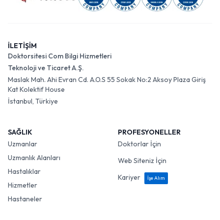
İLETİŞİM
Doktorsitesi Com Bilgi Hizmetleri
Teknoloji ve Ticaret A.Ş.
Maslak Mah. Ahi Evran Cd. A.O.S 55 Sokak No:2 Aksoy Plaza Giriş
Kat Kolektif House
İstanbul, Türkiye
SAĞLIK
PROFESYONELLER
Uzmanlar
Doktorlar İçin
Uzmanlık Alanları
Web Siteniz İçin
Hastalıklar
Kariyer
İşe Alım
Hizmetler
Hastaneler