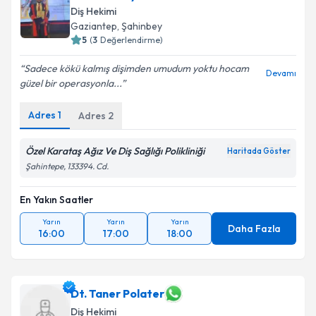
Diş Hekimi
Gaziantep
, Şahinbey
5
(
3
Değerlendirme)
Sadece kökü kalmış dişimden umudum yoktu hocam
Devamı
güzel bir operasyonla...
Adres
1
Adres
2
Özel Karataş Ağız Ve Diş Sağlığı Polikliniği
Haritada Göster
Şahintepe, 133394. Cd.
En Yakın Saatler
Yarın
Yarın
Yarın
Daha Fazla
16:00
17:00
18:00
Dt. Taner Polater
Diş Hekimi