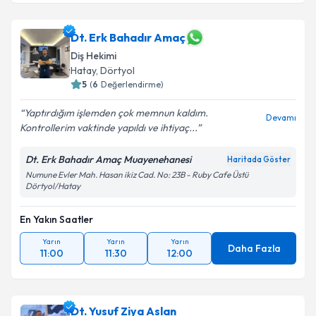
Dt. Erk Bahadır Amaç
Diş Hekimi
Hatay
, Dörtyol
5
(
6
Değerlendirme)
Yaptırdığım işlemden çok memnun kaldım.
Devamı
Kontrollerim vaktinde yapıldı ve ihtiyaç...
Dt. Erk Bahadır Amaç Muayenehanesi
Haritada Göster
Numune Evler Mah. Hasan ikiz Cad. No: 23B - Ruby Cafe Üstü
Dörtyol/Hatay
En Yakın Saatler
Yarın
Yarın
Yarın
Daha Fazla
11:00
11:30
12:00
Dt. Yusuf Ziya Aslan