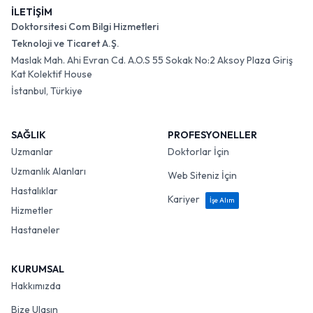
İLETİŞİM
Doktorsitesi Com Bilgi Hizmetleri
Teknoloji ve Ticaret A.Ş.
Maslak Mah. Ahi Evran Cd. A.O.S 55 Sokak No:2 Aksoy Plaza Giriş
Kat Kolektif House
İstanbul, Türkiye
SAĞLIK
PROFESYONELLER
Uzmanlar
Doktorlar İçin
Uzmanlık Alanları
Web Siteniz İçin
Hastalıklar
Kariyer
İşe Alım
Hizmetler
Hastaneler
KURUMSAL
Hakkımızda
Bize Ulaşın