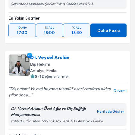
Şekerhane Mahallesi Şevket Tokuş Caddesi No:6 D:3
En Yakın Saatler
10 Ağu
10 Ağu
10 Ağu
Daha Fazla
17:30
18:00
18:30
Dt. Veysel Arslan
Diş Hekimi
Antalya
, Finike
5
(
1
Değerlendirme)
Diş hekimi Veysel beyden tesadüf eseri randevu aldım
Devamı
yıllar önce...
Dt. Veysel Arslan Özel Ağız ve Diş Sağlığı
Haritada Göster
Muayenehanesi
fatih Bul. Yeni Mah. 505 Sok. No: 20 K:1 D:1 Antalya / Finike