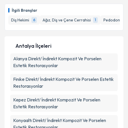
Dr. Dt. Serdal Veske
için randevu takvimi talebi
oluşturun. Size bu uzmandan randevu almanız için bir
Takvim Talebini Gönder
İlgili Branşlar
takvim hazırlandığında e-posta ile bilgilendireceğiz.
Diş Hekimi
Ağız, Diş ve Çene Cerrahisi
Pedodonti (Ço
6
1
E-posta Adresiniz
Antalya İlçeleri
Kişisel verilerimin işlenmesine ilişkin
Aydınlatma
Alanya
Metni
Direkt/ İndirekt Kompozit Ve Porselen
'ni okudum ve kişisel verilerimin belirtilen
kapsamda işlenmesini kabul ediyorum.
Estetik Restorasyonlar
Finike
Direkt/ İndirekt Kompozit Ve Porselen Estetik
Takvim Talebini Gönder
Restorasyonlar
Kepez
Direkt/ İndirekt Kompozit Ve Porselen
Estetik Restorasyonlar
Konyaaltı
Direkt/ İndirekt Kompozit Ve Porselen
Estetik Restorasyonlar