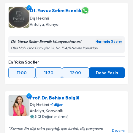
Dt. Yavuz Selim Esenlik
Diş Hekimi
Antalya
, Alanya
Dt. Yavuz Selim Esenlik Muayenehanesi
Haritada Göster
Oba Mah. Oba Gümüşler Sk. No:15 A/B Novita Konakları
En Yakın Saatler
11:00
11:30
12:00
Daha Fazla
Prof. Dr. Behiye Bolgül
Diş Hekimi
+
1
diğer
Antalya
, Konyaaltı
5
(
2
Değerlendirme)
Kızımın ön dişi toka çarptığı için kırıldı, diş parçasını
Devamı