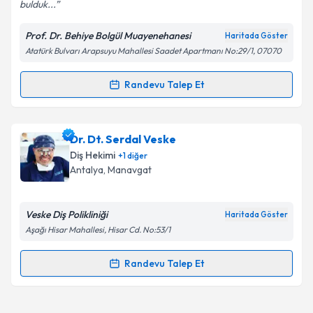
bulduk...
Prof. Dr. Behiye Bolgül Muayenehanesi
Haritada Göster
Atatürk Bulvarı Arapsuyu Mahallesi Saadet Apartmanı No:29/1, 07070
Randevu Talep Et
Randevu Takvimi Talebi
Prof. Dr. Behiye Bolgül
için randevu takvimi talebi
Dr. Dt. Serdal Veske
oluşturun. Size bu uzmandan randevu almanız için bir
Diş Hekimi
+
1
diğer
takvim hazırlandığında e-posta ile bilgilendireceğiz.
Antalya
, Manavgat
E-posta Adresiniz
Veske Diş Polikliniği
Haritada Göster
Aşağı Hisar Mahallesi, Hisar Cd. No:53/1
Kişisel verilerimin işlenmesine ilişkin
Aydınlatma
Randevu Talep Et
Randevu Takvimi Talebi
Metni
'ni okudum ve kişisel verilerimin belirtilen
kapsamda işlenmesini kabul ediyorum.