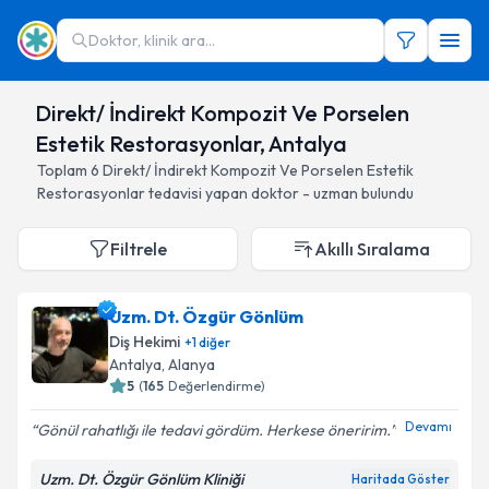
Doktor, klinik ara...
Direkt/ İndirekt Kompozit Ve Porselen
Estetik Restorasyonlar, Antalya
Toplam
6
Direkt/ İndirekt Kompozit Ve Porselen Estetik
Restorasyonlar
tedavisi yapan doktor - uzman bulundu
Filtrele
Akıllı Sıralama
Uzm. Dt. Özgür Gönlüm
Diş Hekimi
+
1
diğer
Antalya
, Alanya
5
(
165
Değerlendirme)
Devamı
Gönül rahatlığı ile tedavi gördüm. Herkese öneririm.
Uzm. Dt. Özgür Gönlüm Kliniği
Haritada Göster