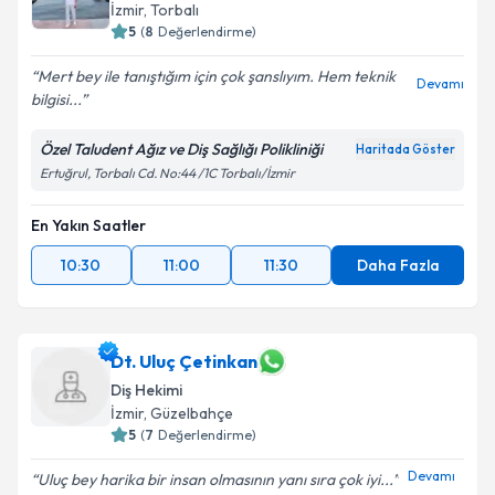
İzmir
, Torbalı
5
(
8
Değerlendirme)
Mert bey ile tanıştığım için çok şanslıyım. Hem teknik
Devamı
bilgisi...
Özel Taludent Ağız ve Diş Sağlığı Polikliniği
Haritada Göster
Ertuğrul, Torbalı Cd. No:44 /1C Torbalı/İzmir
En Yakın Saatler
10:30
11:00
11:30
Daha Fazla
Dt. Uluç Çetinkan
Diş Hekimi
İzmir
, Güzelbahçe
5
(
7
Değerlendirme)
Devamı
Uluç bey harika bir insan olmasının yanı sıra çok iyi...