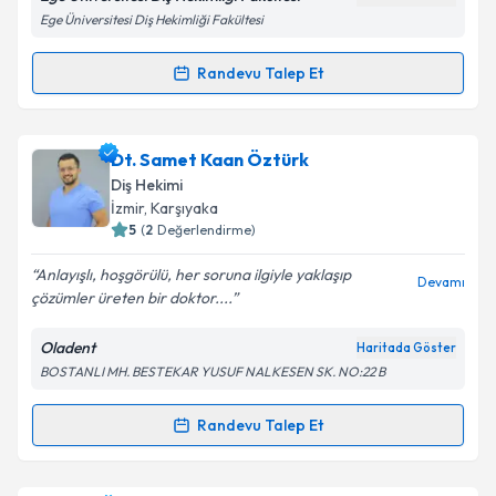
Kişisel verilerimin işlenmesine ilişkin
Aydınlatma
Ege Üniversitesi Diş Hekimliği Fakültesi
Metni
'ni okudum ve kişisel verilerimin belirtilen
kapsamda işlenmesini kabul ediyorum.
Randevu Talep Et
Randevu Takvimi Talebi
Takvim Talebini Gönder
Prof. Dr. Övül Kümbüloğlu
için randevu takvimi
Dt. Samet Kaan Öztürk
talebi oluşturun. Size bu uzmandan randevu almanız
Diş Hekimi
için bir takvim hazırlandığında e-posta ile
İzmir
, Karşıyaka
bilgilendireceğiz.
5
(
2
Değerlendirme)
E-posta Adresiniz
Anlayışlı, hoşgörülü, her soruna ilgiyle yaklaşıp
Devamı
çözümler üreten bir doktor....
Oladent
Haritada Göster
BOSTANLI MH. BESTEKAR YUSUF NALKESEN SK. NO:22 B
Kişisel verilerimin işlenmesine ilişkin
Aydınlatma
Metni
'ni okudum ve kişisel verilerimin belirtilen
kapsamda işlenmesini kabul ediyorum.
Randevu Talep Et
Randevu Takvimi Talebi
Takvim Talebini Gönder