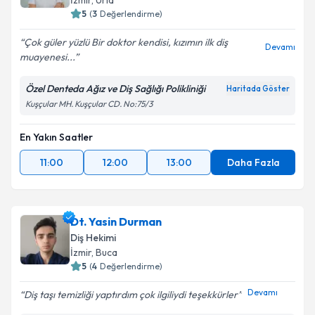
İzmir
, Urla
5
(
3
Değerlendirme)
Çok güler yüzlü Bir doktor kendisi, kızımın ilk diş
Devamı
muayenesi...
Özel Denteda Ağız ve Diş Sağlığı Polikliniği
Haritada Göster
Kuşçular MH. Kuşçular CD. No:75/3
En Yakın Saatler
11:00
12:00
13:00
Daha Fazla
Dt. Yasin Durman
Diş Hekimi
İzmir
, Buca
5
(
4
Değerlendirme)
Devamı
Diş taşı temizliği yaptırdım çok ilgiliydi teşekkürler