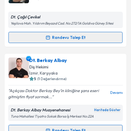
E-posta Adresiniz
Dt. Çağıl Çevikel
Yeşilova Mah. Yıldırım Beyazıd Cad. No:272/1A Goldiva Güney Sitesi
Kişisel verilerimin işlenmesine ilişkin
Aydınlatma
Randevu Talep Et
Randevu Takvimi Talebi
Metni
'ni okudum ve kişisel verilerimin belirtilen
kapsamda işlenmesini kabul ediyorum.
Dt. Çağıl Çevikel
için randevu takvimi talebi
Dt. Berkay Albay
oluşturun. Size bu uzmandan randevu almanız için bir
Takvim Talebini Gönder
Diş Hekimi
takvim hazırlandığında e-posta ile bilgilendireceğiz.
İzmir
, Karşıyaka
5
(
1
Değerlendirme)
E-posta Adresiniz
Açıkçası Doktor Berkay Bey’in kliniğine şans eseri
Devamı
gitmiştim fiyat sormak...
Dt. Berkay Albay Muayenehanesi
Haritada Göster
Kişisel verilerimin işlenmesine ilişkin
Aydınlatma
Tuna Mahallesi Tiyatro Sokak Borsa İş Merkezi No:22A
Metni
'ni okudum ve kişisel verilerimin belirtilen
kapsamda işlenmesini kabul ediyorum.
Randevu Talep Et