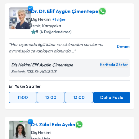
Dr. Dt. Elif Aygün Çimentepe
Diş Hekimi
+
1
diğer
İzmir
, Karşıyaka
5
(
4
Değerlendirme)
Her aşamada ilgili kibar ve sıkılmadan sorularımı
Devamı
ayrıntısıyla cevaplayan alanında...
Diş Hekimi Elif Aygün Çimentepe
Haritada Göster
Bostanlı, 1735. Sk. NO:180/3
En Yakın Saatler
11:00
12:00
13:00
Daha Fazla
Dt. Zülal Eda Aydın
Diş Hekimi