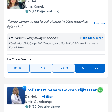
Diş Hekimi
İzmir
, Konak
5
(
23
Değerlendirme)
İşinde uzman ve hasta psikolojisini iyi bilen tedaviyle
Devamı
ilgili net...
Dt. Didem Genç Muayenehanesi
Haritada Göster
Kültür Mah.Talatpaşa Bul. Olgun Apart. No:34 Kat:2 Daire:2 Alsancak
Konak İzmir
En Yakın Saatler
10:30
11:30
12:00
Daha Fazla
Prof. Dr. Dt. Senem Gökçen Yiğit Özer
Diş Hekimi
+
1
diğer
İzmir
, Güzelbahçe
5
(
50
Değerlendirme)