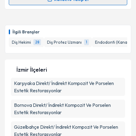
Randevu Takvimi Talebi
Takvim Talebini Gönder
Dt. Berkay Albay
için randevu takvimi talebi
oluşturun. Size bu uzmandan randevu almanız için bir
İlgili Branşlar
takvim hazırlandığında e-posta ile bilgilendireceğiz.
Diş Hekimi
Diş Protez Uzmanı
Endodonti (Kanal Ted
28
1
E-posta Adresiniz
İzmir İlçeleri
Kişisel verilerimin işlenmesine ilişkin
Aydınlatma
Karşıyaka
Metni
Direkt/ İndirekt Kompozit Ve Porselen
'ni okudum ve kişisel verilerimin belirtilen
kapsamda işlenmesini kabul ediyorum.
Estetik Restorasyonlar
Bornova
Direkt/ İndirekt Kompozit Ve Porselen
Takvim Talebini Gönder
Estetik Restorasyonlar
Güzelbahçe
Direkt/ İndirekt Kompozit Ve Porselen
Estetik Restorasyonlar