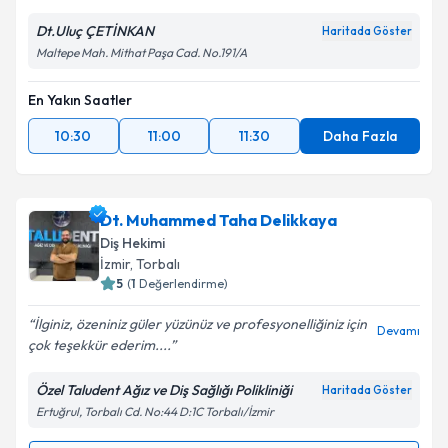
Dt.Uluç ÇETİNKAN
Haritada Göster
Maltepe Mah. Mithat Paşa Cad. No.191/A
En Yakın Saatler
10:30
11:00
11:30
Daha Fazla
Dt. Muhammed Taha Delikkaya
Diş Hekimi
İzmir
, Torbalı
5
(
1
Değerlendirme)
İlginiz, özeniniz güler yüzünüz ve profesyonelliğiniz için
Devamı
çok teşekkür ederim....
Özel Taludent Ağız ve Diş Sağlığı Polikliniği
Haritada Göster
Ertuğrul, Torbalı Cd. No:44 D:1C Torbalı/İzmir