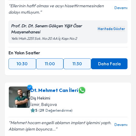
Ellerinin hafif olması ve acıyı hissettirmemesinden
Devamı
dolayı mutluyum.
Prof. Dr. Dt. Senem Gökçen Yiğit Özer
Haritada Göster
Muayenehanesi
Yelki Mah.2251 Sok. No:20 AA İç Kapı No:2
En Yakın Saatler
10:30
11:00
11:30
Daha Fazla
Dt. Mehmet Can İleri
Diş Hekimi
İzmir
, Balçova
5
(
29
Değerlendirme)
Mehmet hocam engelli ablamın implant işlemini yaptı.
Devamı
Ablamın işlem boyunca...