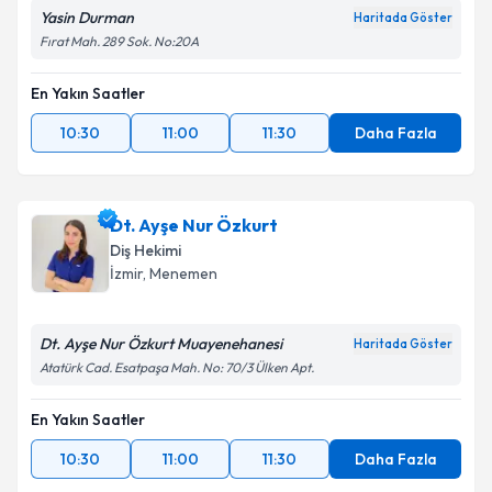
Yasin Durman
Haritada Göster
Fırat Mah. 289 Sok. No:20A
En Yakın Saatler
10:30
11:00
11:30
Daha Fazla
Dt. Ayşe Nur Özkurt
Diş Hekimi
İzmir
, Menemen
Dt. Ayşe Nur Özkurt Muayenehanesi
Haritada Göster
Atatürk Cad. Esatpaşa Mah. No: 70/3 Ülken Apt.
En Yakın Saatler
10:30
11:00
11:30
Daha Fazla