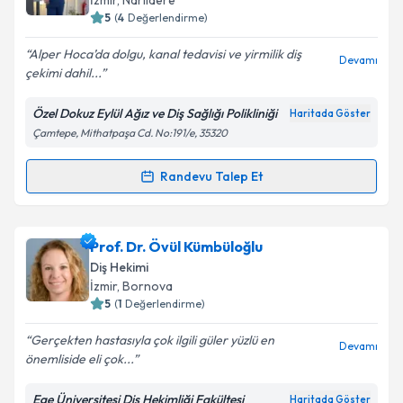
İzmir
, Narlıdere
5
(
4
Değerlendirme)
E-posta Adresiniz
Alper Hoca’da dolgu, kanal tedavisi ve yirmilik diş
Devamı
çekimi dahil...
Özel Dokuz Eylül Ağız ve Diş Sağlığı Polikliniği
Haritada Göster
Kişisel verilerimin işlenmesine ilişkin
Aydınlatma
Çamtepe, Mithatpaşa Cd. No:191/e, 35320
Metni
'ni okudum ve kişisel verilerimin belirtilen
kapsamda işlenmesini kabul ediyorum.
Randevu Talep Et
Randevu Takvimi Talebi
Takvim Talebini Gönder
Dt. Alper Topaloğlu
için randevu takvimi talebi
Prof. Dr. Övül Kümbüloğlu
oluşturun. Size bu uzmandan randevu almanız için bir
Diş Hekimi
takvim hazırlandığında e-posta ile bilgilendireceğiz.
İzmir
, Bornova
5
(
1
Değerlendirme)
E-posta Adresiniz
Gerçekten hastasıyla çok ilgili güler yüzlü en
Devamı
önemliside eli çok...
Ege Üniversitesi Diş Hekimliği Fakültesi
Haritada Göster