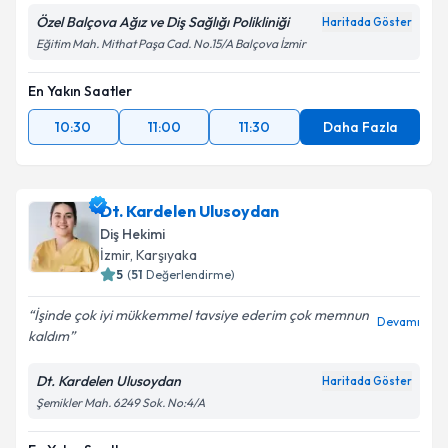
Özel Balçova Ağız ve Diş Sağlığı Polikliniği
Haritada Göster
Eğitim Mah. Mithat Paşa Cad. No.15/A Balçova İzmir
En Yakın Saatler
10:30
11:00
11:30
Daha Fazla
Dt. Kardelen Ulusoydan
Diş Hekimi
İzmir
, Karşıyaka
5
(
51
Değerlendirme)
İşinde çok iyi mükkemmel tavsiye ederim çok memnun
Devamı
kaldım
Dt. Kardelen Ulusoydan
Haritada Göster
Şemikler Mah. 6249 Sok. No:4/A