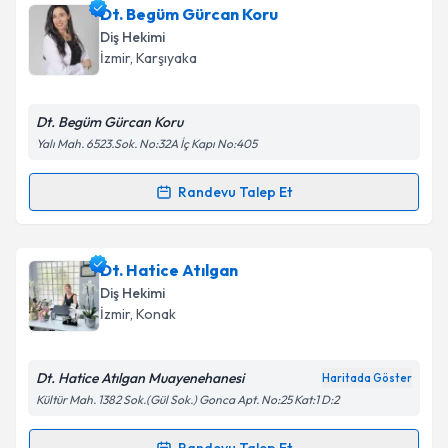
Dt. Samet Kaan Öztürk
için randevu takvimi talebi
Dt. Begüm Gürcan Koru
oluşturun. Size bu uzmandan randevu almanız için bir
Diş Hekimi
takvim hazırlandığında e-posta ile bilgilendireceğiz.
İzmir
, Karşıyaka
E-posta Adresiniz
Dt. Begüm Gürcan Koru
Yalı Mah. 6523.Sok. No:32A İç Kapı No:405
Kişisel verilerimin işlenmesine ilişkin
Aydınlatma
Randevu Talep Et
Randevu Takvimi Talebi
Metni
'ni okudum ve kişisel verilerimin belirtilen
kapsamda işlenmesini kabul ediyorum.
Dt. Begüm Gürcan Koru
için randevu takvimi talebi
Dt. Hatice Atılgan
oluşturun. Size bu uzmandan randevu almanız için bir
Takvim Talebini Gönder
Diş Hekimi
takvim hazırlandığında e-posta ile bilgilendireceğiz.
İzmir
, Konak
E-posta Adresiniz
Dt. Hatice Atılgan Muayenehanesi
Haritada Göster
Kültür Mah. 1382 Sok.(Gül Sok.) Gonca Apt. No:25 Kat:1 D:2
Kişisel verilerimin işlenmesine ilişkin
Aydınlatma