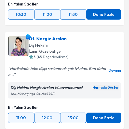
En Yakın Saatler
10:30
11:00
11:30
Daha Fazla
Dt. Nergiz Arslan
Diş Hekimi
İzmir
, Güzelbahçe
5
(
45
Değerlendirme)
Harikulade böle dișçi raslanmak çok iyi oldu. Ben daha
Devamı
o...
Diş Hekimi Nergiz Arslan Muayenehanesi
Haritada Göster
Yalı, Mithatpaşa Cd. No:130/2
En Yakın Saatler
11:00
12:00
13:00
Daha Fazla