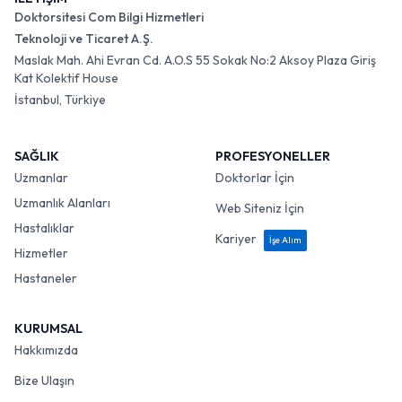
Doktorsitesi Com Bilgi Hizmetleri
Teknoloji ve Ticaret A.Ş.
Maslak Mah. Ahi Evran Cd. A.O.S 55 Sokak No:2 Aksoy Plaza Giriş
Kat Kolektif House
İstanbul, Türkiye
SAĞLIK
PROFESYONELLER
Uzmanlar
Doktorlar İçin
Uzmanlık Alanları
Web Siteniz İçin
Hastalıklar
Kariyer
İşe Alım
Hizmetler
Hastaneler
KURUMSAL
Hakkımızda
Bize Ulaşın