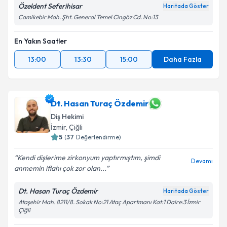
Özeldent Seferihisar
Haritada Göster
Camikebir Mah. Şht. General Temel Cingöz Cd. No:13
En Yakın Saatler
13:00
13:30
15:00
Daha Fazla
Dt. Hasan Turaç Özdemir
Diş Hekimi
İzmir
, Çiğli
5
(
37
Değerlendirme)
Kendi dişlerime zirkonyum yaptırmıştım, şimdi
Devamı
anmemin iflahı çok zor olan...
Dt. Hasan Turaç Özdemir
Haritada Göster
Ataşehir Mah. 8211/8. Sokak No:21 Ataç Apartmanı Kat:1 Daire:3 İzmir
Çiğli