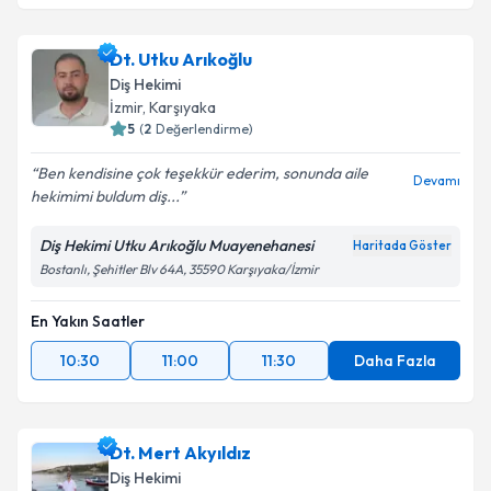
Dt. Utku Arıkoğlu
Diş Hekimi
İzmir
, Karşıyaka
5
(
2
Değerlendirme)
Ben kendisine çok teşekkür ederim, sonunda aile
Devamı
hekimimi buldum diş...
Diş Hekimi Utku Arıkoğlu Muayenehanesi
Haritada Göster
Bostanlı, Şehitler Blv 64A, 35590 Karşıyaka/İzmir
En Yakın Saatler
10:30
11:00
11:30
Daha Fazla
Dt. Mert Akyıldız
Diş Hekimi