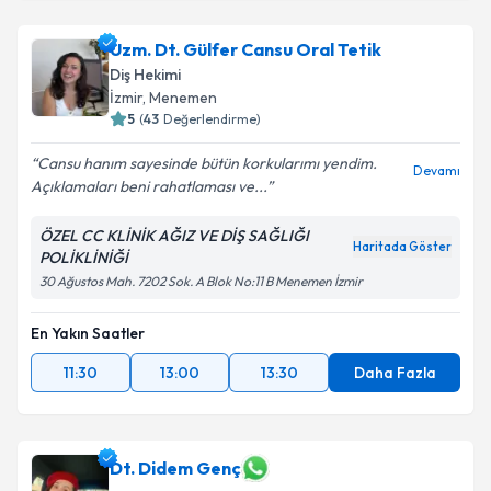
Uzm. Dt. Gülfer Cansu Oral Tetik
Diş Hekimi
İzmir
, Menemen
5
(
43
Değerlendirme)
Cansu hanım sayesinde bütün korkularımı yendim.
Devamı
Açıklamaları beni rahatlaması ve...
ÖZEL CC KLİNİK AĞIZ VE DİŞ SAĞLIĞI
Haritada Göster
POLİKLİNİĞİ
30 Ağustos Mah. 7202 Sok. A Blok No:11 B Menemen İzmir
En Yakın Saatler
11:30
13:00
13:30
Daha Fazla
Dt. Didem Genç