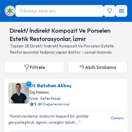
Doktor, klinik ara...
Direkt/ İndirekt Kompozit Ve Porselen
Estetik Restorasyonlar, İzmir
Toplam
28
Direkt/ İndirekt Kompozit Ve Porselen Estetik
Restorasyonlar
tedavisi yapan doktor - uzman bulundu
Filtrele
Akıllı Sıralama
Dt. Batuhan Akkoç
Diş Hekimi
İzmir
, Seferihisar
5
(
81
Değerlendirme)
Kanal yenileme tedavimi başarılı bir şekilde
Devamı
gerçekleştirdi, ilgisini, emeğini takdir...