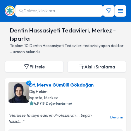
Doktor, klinik ara...
Dentin Hassasiyeti Tedavileri, Merkez -
Isparta
Toplam
10
Dentin Hassasiyeti Tedavileri
tedavisi yapan doktor
- uzman bulundu
Filtrele
Akıllı Sıralama
Dt. Merve Gümülü Gökdoğan
Diş Hekimi
Isparta
, Merkez
4.9
(
19
Değerlendirme)
Herkese tavsiye ederim Protezlerım . . bügün
Devamı
takıldı...