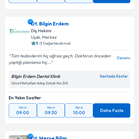
Dt. Bilgin Erdem
Diş Hekimi
Uşak
, Merkez
5
(
1
Değerlendirme)
Tüm tedavilerim hiç ağrısız geçti. Doktorun önceden
Devamı
yaptığı planlama hiç...
Bilgin Erdem Dental Klinik
Haritada Göster
İslice Mahallesi Adaş Sokak No:3/A
En Yakın Saatler
Yarın
Yarın
Yarın
Daha Fazla
09:00
09:30
10:00
Dt. Merve Bilim