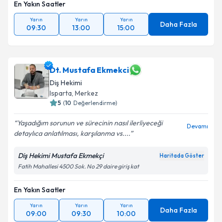
En Yakın Saatler
Yarın
Yarın
Yarın
Daha Fazla
09:30
13:00
15:00
Dt. Mustafa Ekmekci
Diş Hekimi
Isparta
, Merkez
5
(
10
Değerlendirme)
Yaşadığım sorunun ve sürecinin nasıl ilerliyeceği
Devamı
detaylıca anlatılması, karşılanma vs....
Diş Hekimi Mustafa Ekmekçi
Haritada Göster
Fatih Mahallesi 4500 Sok. No 29 daire giriş kat
En Yakın Saatler
Yarın
Yarın
Yarın
Daha Fazla
09:00
09:30
10:00