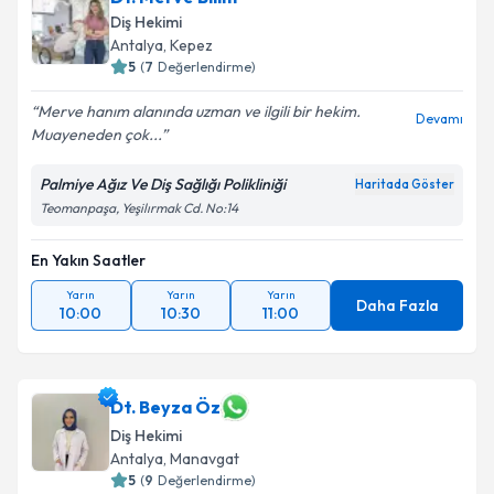
Diş Hekimi
Antalya
, Kepez
5
(
7
Değerlendirme)
Merve hanım alanında uzman ve ilgili bir hekim.
Devamı
Muayeneden çok...
Palmiye Ağız Ve Diş Sağlığı Polikliniği
Haritada Göster
Teomanpaşa, Yeşilırmak Cd. No:14
En Yakın Saatler
Yarın
Yarın
Yarın
Daha Fazla
10:00
10:30
11:00
Dt. Beyza Öz
Diş Hekimi
Antalya
, Manavgat
5
(
9
Değerlendirme)