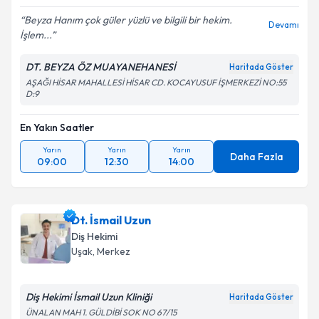
Beyza Hanım çok güler yüzlü ve bilgili bir hekim.
Devamı
İşlem...
DT. BEYZA ÖZ MUAYANEHANESİ
Haritada Göster
AŞAĞI HİSAR MAHALLESİ HİSAR CD. KOCAYUSUF İŞMERKEZİ NO:55
D:9
En Yakın Saatler
Yarın
Yarın
Yarın
Daha Fazla
09:00
12:30
14:00
Dt. İsmail Uzun
Diş Hekimi
Uşak
, Merkez
Diş Hekimi İsmail Uzun Kliniği
Haritada Göster
ÜNALAN MAH 1. GÜLDİBİ SOK NO 67/15