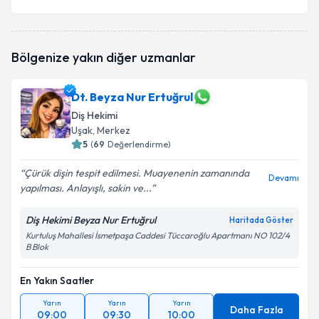
Bölgenize yakın diğer uzmanlar
Dt. Beyza Nur Ertuğrul
Diş Hekimi
Uşak
, Merkez
5
(
69
Değerlendirme)
Çürük dişin tespit edilmesi. Muayenenin zamanında
Devamı
yapılması. Anlayışlı, sakin ve...
Diş Hekimi Beyza Nur Ertuğrul
Haritada Göster
Kurtuluş Mahallesi İsmetpaşa Caddesi Tüccaroğlu Apartmanı NO 102/4
B Blok
En Yakın Saatler
Yarın
Yarın
Yarın
Daha Fazla
09:00
09:30
10:00