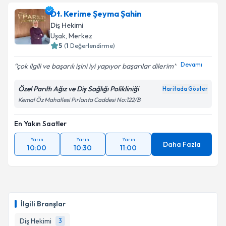
Dt. Kerime Şeyma Şahin
Diş Hekimi
Uşak
, Merkez
5
(
1
Değerlendirme)
Devamı
çok ilgili ve başarılı işini iyi yapıyor başarılar dilerim
Özel Parıltı Ağız ve Diş Sağlığı Polikliniği
Haritada Göster
Kemal Öz Mahallesi Pırlanta Caddesi No:122/B
En Yakın Saatler
Yarın
Yarın
Yarın
Daha Fazla
10:00
10:30
11:00
İlgili Branşlar
Diş Hekimi
3