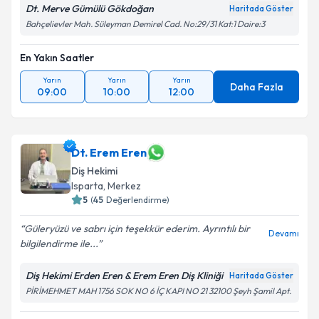
Dt. Merve Gümülü Gökdoğan
Haritada Göster
Bahçelievler Mah. Süleyman Demirel Cad. No:29/31 Kat:1 Daire:3
En Yakın Saatler
Yarın
Yarın
Yarın
Daha Fazla
09:00
10:00
12:00
Dt. Erem Eren
Diş Hekimi
Isparta
, Merkez
5
(
45
Değerlendirme)
Güleryüzü ve sabrı için teşekkür ederim. Ayrıntılı bir
Devamı
bilgilendirme ile...
Diş Hekimi Erden Eren & Erem Eren Diş Kliniği
Haritada Göster
PİRİMEHMET MAH 1756 SOK NO 6 İÇ KAPI NO 21 32100 Şeyh Şamil Apt.