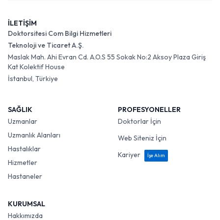
İLETİŞİM
Doktorsitesi Com Bilgi Hizmetleri
Teknoloji ve Ticaret A.Ş.
Maslak Mah. Ahi Evran Cd. A.O.S 55 Sokak No:2 Aksoy Plaza Giriş
Kat Kolektif House
İstanbul, Türkiye
SAĞLIK
PROFESYONELLER
Uzmanlar
Doktorlar İçin
Uzmanlık Alanları
Web Siteniz İçin
Hastalıklar
Kariyer
İşe Alım
Hizmetler
Hastaneler
KURUMSAL
Hakkımızda