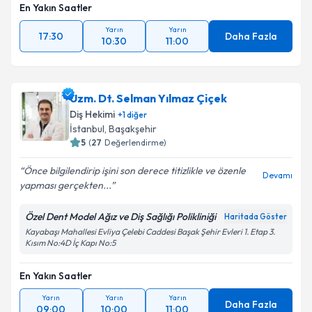
En Yakın Saatler
Yarın
Yarın
17:30
Daha Fazla
10:30
11:00
Uzm. Dt. Selman Yılmaz Çiçek
Diş Hekimi
+
1
diğer
İstanbul
, Başakşehir
5
(
27
Değerlendirme)
Önce bilgilendirip işini son derece titizlikle ve özenle
Devamı
yapması gerçekten...
Özel Dent Model Ağız ve Diş Sağlığı Polikliniği
Haritada Göster
Kayabaşı Mahallesi Evliya Çelebi Caddesi Başak Şehir Evleri 1. Etap 3.
Kısım No:4D İç Kapı No:5
En Yakın Saatler
Yarın
Yarın
Yarın
Daha Fazla
09:00
10:00
11:00