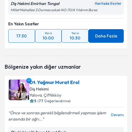
Diş Hekimi Emirhan Tongal
Haritada Göster
Millet Mahallesi 3.Durmaz sokak NO:70/A Yıldırım Bursa
En Yakın Saatler
Yarın
Yarın
17:30
Daha Fazla
10:00
10:30
Bölgenize yakın diğer uzmanlar
Dt. Yağmur Murat Erol
Diş Hekimi
Yalova
, Çiftlikköy
5
(
77
Değerlendirme)
Önce ve sonrası gerekli bilgilendirmeli yapması işlem
Devamı
sırasında bir ağrı...