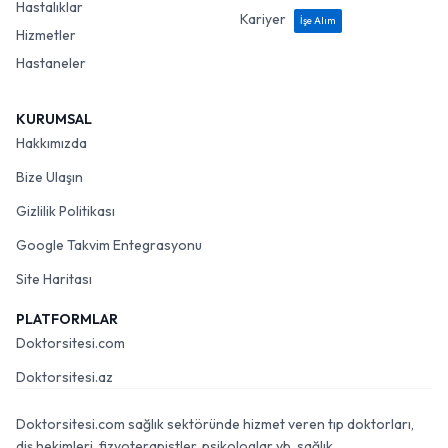
Hastalıklar
Kariyer
İşe Alım
Hizmetler
Hastaneler
KURUMSAL
Hakkımızda
Bize Ulaşın
Gizlilik Politikası
Google Takvim Entegrasyonu
Site Haritası
PLATFORMLAR
Doktorsitesi.com
Doktorsitesi.az
Doktorsitesi.com sağlık sektöründe hizmet veren tıp doktorları,
diş hekimleri, fizyoterapistler, psikologlar vb. sağlık