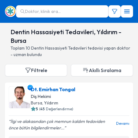
Doktor, klinik ara...
Dentin Hassasiyeti Tedavileri, Yıldırım -
Bursa
Toplam
10
Dentin Hassasiyeti Tedavileri
tedavisi yapan doktor
- uzman bulundu
Filtrele
Akıllı Sıralama
Dt. Emirhan Tongal
Diş Hekimi
Bursa
, Yıldırım
5
(
45
Değerlendirme)
İlgi ve alakasından çok memnun kaldım tedaviden
Devamı
önce bütün bilgilendirmeler...