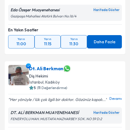
Eda Özeşer Muayenehanesi
Haritada Göster
Gazipaşa Mahallesi Atatürk Bulvarı No:16/4
En Yakın Saatler
Yarın
Yarın
Yarın
Daha Fazla
11:00
11:15
11:30
Dt. Ali Berkman
Diş Hekimi
İstanbul
, Kadıköy
5
(
11
Değerlendirme)
Devamı
Her yönüyle / lük çok ilgili bir doktor. Gözünüz kapalı...
DT. ALİ BERKMAN MUAYENEHANESİ
Haritada Göster
FENERYOLU MAH. MUSTAFA MAZHARBEY SOK. NO 59 D:2