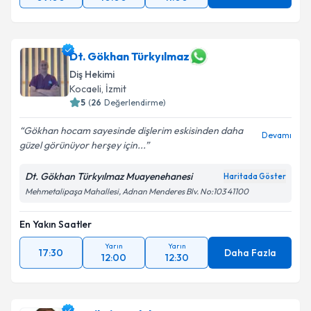
Dt. Gökhan Türkyılmaz
Diş Hekimi
Kocaeli
, İzmit
5
(
26
Değerlendirme)
Gökhan hocam sayesinde dişlerim eskisinden daha
Devamı
güzel görünüyor herşey için...
Dt. Gökhan Türkyılmaz Muayenehanesi
Haritada Göster
Mehmetalipaşa Mahallesi, Adnan Menderes Blv. No:103 41100
En Yakın Saatler
Yarın
Yarın
17:30
Daha Fazla
12:00
12:30