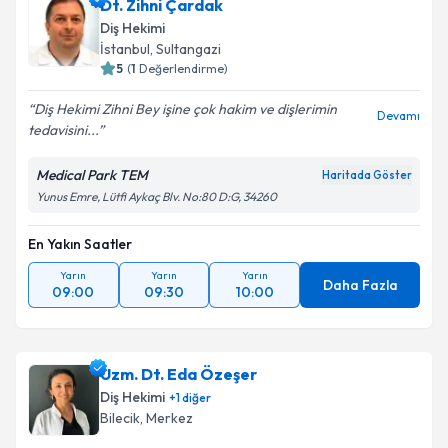
Dt. Zihni Çardak
Diş Hekimi
İstanbul
, Sultangazi
5
(
1
Değerlendirme)
Diş Hekimi Zihni Bey işine çok hakim ve dişlerimin
Devamı
tedavisini...
Medical Park TEM
Haritada Göster
Yunus Emre, Lütfi Aykaç Blv. No:80 D:G, 34260
En Yakın Saatler
Yarın
Yarın
Yarın
Daha Fazla
09:00
09:30
10:00
Uzm. Dt. Eda Özeşer
Diş Hekimi
+
1
diğer
Bilecik
, Merkez