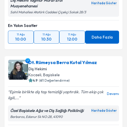
Diş Hekimi Yağmur Murat Erol
Haritada Göster
Muayenehanesi
Sahil Mahallesi Atatürk Caddesi Çiçekçi Sokak 28/3
En Yakın Saatler
11 Ağu
11 Ağu
11 Ağu
Daha Fazla
10:00
10:30
12:00
Dt. Rümeysa Berra Kutal Yılmaz
Diş Hekimi
Kocaeli
, Başiskele
4.9
(
61
Değerlendirme)
Eşimle birlikte diş taşı temizliği yaptırdık. Tüm ekip çok
Devamı
ilgili,...
Özel Başiskele Ağız ve Diş Sağlığı Polikliniği
Haritada Göster
Barbaros, Edanur Sk NO:28, 41090