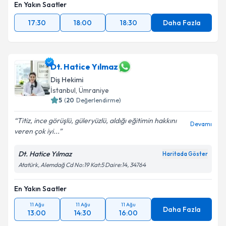
En Yakın Saatler
17:30
18:00
18:30
Daha Fazla
Dt. Hatice Yılmaz
Diş Hekimi
İstanbul
, Ümraniye
5
(
20
Değerlendirme)
Titiz, ince görüşlü, güleryüzlü, aldığı eğitimin hakkını
Devamı
veren çok iyi...
Dt. Hatice Yılmaz
Haritada Göster
Atatürk, Alemdağ Cd No:19 Kat:5 Daire:14, 34764
En Yakın Saatler
11 Ağu
11 Ağu
11 Ağu
Daha Fazla
13:00
14:30
16:00