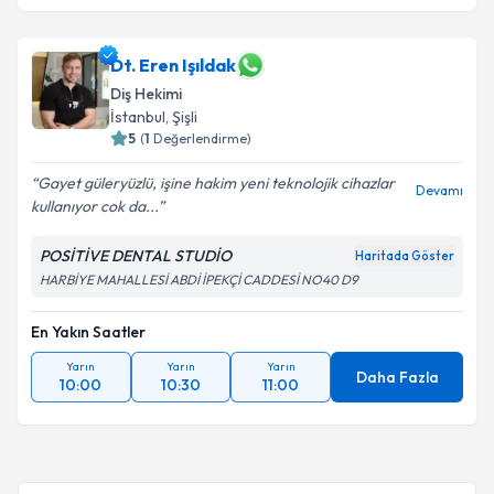
Dt. Eren Işıldak
Diş Hekimi
İstanbul
, Şişli
5
(
1
Değerlendirme)
Gayet güleryüzlü, işine hakim yeni teknolojik cihazlar
Devamı
kullanıyor cok da...
POSİTİVE DENTAL STUDİO
Haritada Göster
HARBİYE MAHALLESİ ABDİ İPEKÇİ CADDESİ NO40 D9
En Yakın Saatler
Yarın
Yarın
Yarın
Daha Fazla
10:00
10:30
11:00