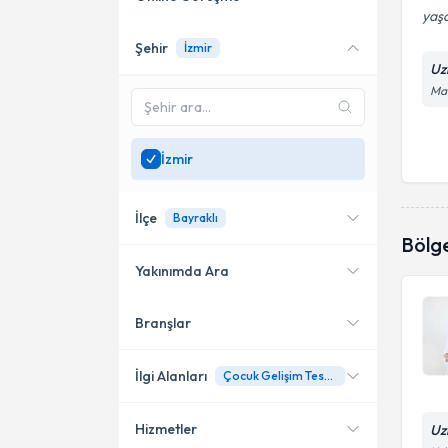
yaşa
Şehir
İzmir
Online danışmanlık sunan
Uz
uzmanları göster
Man
Sadece
İzmir
bölgesinde
uzman ara
İzmir
İlçe
Bayraklı
Bölg
Yakınımda Ara
Branşlar
Konumuma yakın uzmanları
Bayraklı
göster
Karşıyaka
İlgi Alanları
Çocuk Gelişim Testleri
Konak
Hizmetler
Uz
Aile Danışmanı (Psikolog)