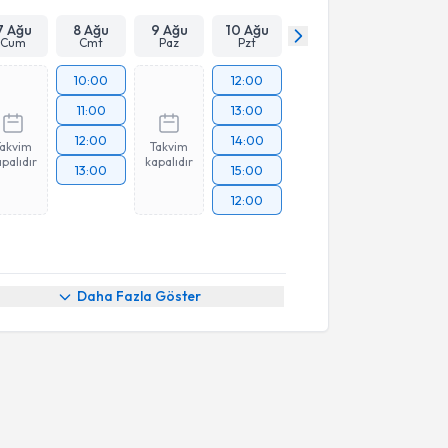
7 Ağu
8 Ağu
9 Ağu
10 Ağu
Cum
Cmt
Paz
Pzt
10:00
12:00
11:00
13:00
12:00
14:00
Takvim
Takvim
palıdır
kapalıdır
13:00
15:00
12:00
Daha Fazla Göster