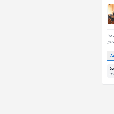
Aile içinde yaşanan travma
sev
gerç
A
Uz
Ham