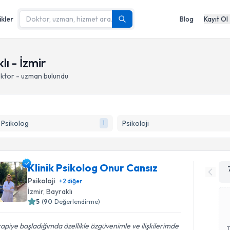
ikler
Blog
Kayıt Ol
ı - İzmir
oktor - uzman bulundu
k Psikolog
Psikoloji
1
Klinik Psikolog Onur Cansız
Psikoloji
+
2
diğer
İzmir
, Bayraklı
5
(
90
Değerlendirme)
apiye başladığımda özellikle özgüvenimle ve ilişkilerimde