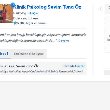
Klinik Psikolog Sevim Tuna Öz
Psikoloji
+
1
diğer
Balıkesir
, Edremit
5
(
18
Değerlendirme)
im hanıma kaygı bozukluğu için başvurmuştum, kendisiyle
ka
ekleştirdiğimiz seanslar sayesinde...
Devamı
dres
1
Online Görüşme
m. Kl. Psk. Sevim Tuna Öz
Haritada Göster
idiye Mahallesi Maşat Caddesi No:216 Şahin Plaza Kat :1 Daire:6