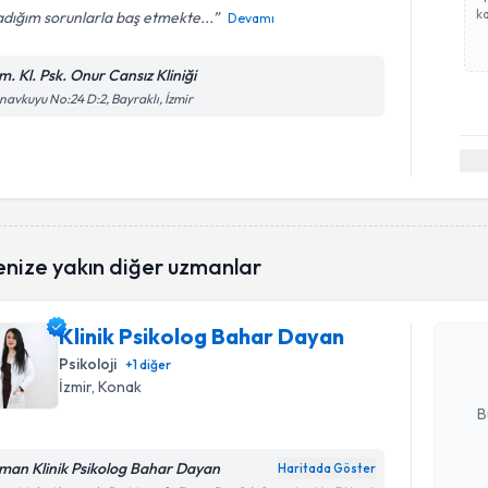
ka
dığım sorunlarla baş etmekte...
Devamı
m. Kl. Psk. Onur Cansız Kliniği
avkuyu No:24 D:2, Bayraklı, İzmir
Randevu T
enize yakın diğer uzmanlar
Klinik Ps
oluşturun. 
Klinik Psikolog Bahar Dayan
hazırlandığ
Psikoloji
+
1
diğer
E-posta Ad
İzmir
, Konak
B
man Klinik Psikolog Bahar Dayan
Haritada Göster