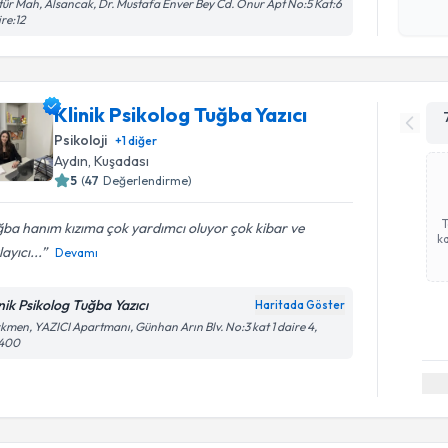
Kişisel
tür Mah, Alsancak, Dr. Mustafa Enver Bey Cd. Onur Apt No:5 Kat:6
re:12
okudum
işlenm
Klinik Psikolog Tuğba Yazıcı
Psikoloji
+
1
diğer
Aydın
, Kuşadası
5
(
47
Değerlendirme)
ba hanım kızıma çok yardımcı oluyor çok kibar ve
ka
layıcı...
Devamı
inik Psikolog Tuğba Yazıcı
Haritada Göster
kmen, YAZICI Apartmanı, Günhan Arın Blv. No:3 kat 1 daire 4,
400