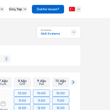
Giriş Yap
Doktor musun?
Sıralama
Akıllı Sıralama
1
7 Ağu
8 Ağu
9 Ağu
10 Ağu
Cum
Cmt
Paz
Pzt
10:00
10:00
10:00
11:00
11:00
11:00
12:00
12:00
12:00
Takvim