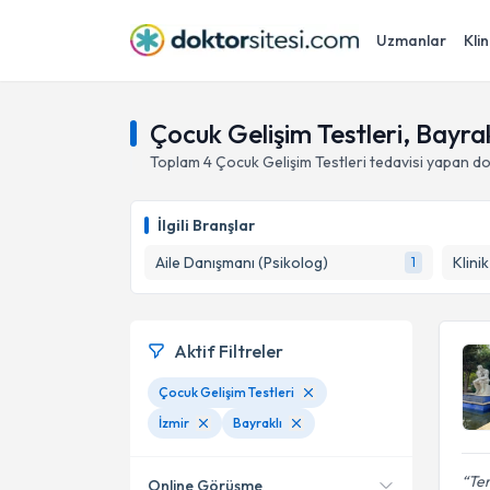
Uzmanlar
Klin
Çocuk Gelişim Testleri, Bayrakl
Toplam
4
Çocuk Gelişim Testleri
tedavisi yapan d
İlgili Branşlar
Aile Danışmanı (Psikolog)
Klini
1
Aktif Filtreler
Çocuk Gelişim Testleri
İzmir
Bayraklı
Ter
Online Görüşme