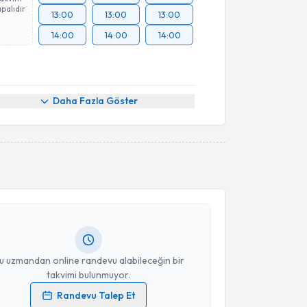
palıdır
13:00
13:00
13:00
14:00
14:00
14:00
Daha Fazla Göster
akvimi Talebi
ikolog Bahar Dayan
için randevu takvimi talebi
Size bu uzmandan randevu almanız için bir takvim
ında e-posta ile bilgilendireceğiz.
resiniz
u uzmandan online randevu alabileceğin bir
takvimi bulunmuyor.
Randevu Talep Et