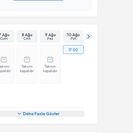
 verilerimin işlenmesine ilişkin
Aydınlatma Metni
'ni
 ve kişisel verilerimin belirtilen kapsamda
esini kabul ediyorum.
Takvim Talebini Gönder
7 Ağu
8 Ağu
9 Ağu
10 Ağu
Cum
Cmt
Paz
Pzt
17:00
Takvim
Takvim
Takvim
palıdır
kapalıdır
kapalıdır
Daha Fazla Göster