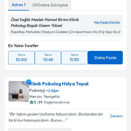
Adres
1
Online Görüşme
Özel Sağlık Meslek Hizmet Birimi Klinik
Haritada Göster
Psikolog Başak Gizem Yüksel
Reşatbey Mahallesi Stadyum Caddesi Çim Apartmanı No:31 İç Kapı No:2
En Yakın Saatler
Yarın
Yarın
Yarın
Daha Fazla
10:00
10:45
11:30
Klinik Psikolog Hülya Topal
Psikoloji
+
2
diğer
Mersin
,
Yenişehir
5
(
39
Değerlendirme)
Bir takım şeyleri kafama takıyordum. Bunlardan bir
Devamı
türlü kurtulamıyordum. Bunun...