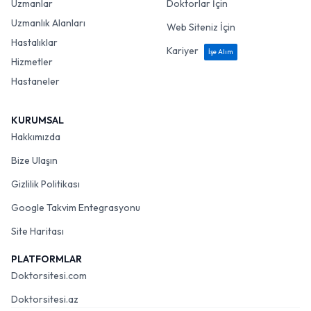
Uzmanlar
Doktorlar İçin
Uzmanlık Alanları
Web Siteniz İçin
Hastalıklar
Kariyer
İşe Alım
Hizmetler
Hastaneler
KURUMSAL
Hakkımızda
Bize Ulaşın
Gizlilik Politikası
Google Takvim Entegrasyonu
Site Haritası
PLATFORMLAR
Doktorsitesi.com
Doktorsitesi.az