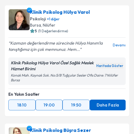
Klinik Psikolog Hülya Varol
Psikoloji
+
1
diğer
Bursa
,
Nilüfer
5
(
1
Değerlendirme)
Kızımızın değerlendirme sürecinde Hülya Hanım'la
Devamı
tanıştığımız için çok memnunuz. Hem...
Klinik Psikolog Hülya Varol Özel Sağlık Meslek
Haritada Göster
Hizmet Birimi
Konak Mah. Kaynak Sok. No:5/B Tuğçular Sesler Ofis Daire: 7 Nilüfer
Bursa
En Yakın Saatler
18:10
19:00
19:50
Daha Fazla
Klinik Psikolog Büşra Sezer