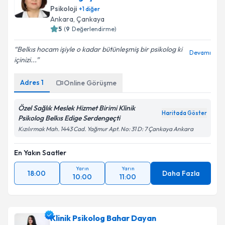
Serdengeçti
Psikoloji
+
1
diğer
Ankara
,
Çankaya
5
(
9
Değerlendirme)
Belkıs hocam işiyle o kadar bütünleşmiş bir psikolog ki
Devamı
içinizi...
Adres
1
Online Görüşme
Özel Sağlık Meslek Hizmet Birimi Klinik
Haritada Göster
Psikolog Belkıs Edige Serdengeçti
Kızılırmak Mah. 1443 Cad. Yağmur Apt. No: 31 D: 7 Çankaya Ankara
En Yakın Saatler
Yarın
Yarın
18:00
Daha Fazla
10:00
11:00
Klinik Psikolog Bahar Dayan