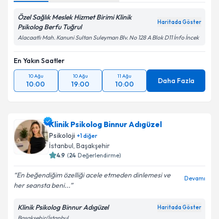
Özel Sağlık Meslek Hizmet Birimi Klinik
Haritada Göster
Psikolog Berfu Tuğrul
Alacaatlı Mah. Kanuni Sultan Suleyman Blv. No 128 A Blok D11 İnfo İncek
En Yakın Saatler
10 Ağu
10 Ağu
11 Ağu
Daha Fazla
10:00
19:00
10:00
Klinik Psikolog Binnur Adıgüzel
Psikoloji
+
1
diğer
İstanbul
,
Başakşehir
4.9
(
24
Değerlendirme)
En beğendiğim özelliği acele etmeden dinlemesi ve
Devamı
her seansta beni...
Klinik Psikolog Binnur Adıgüzel
Haritada Göster
Başakşehir/İstanbul