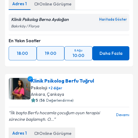
Adres
1
Online Görüşme
Klinik Psikolog Berna Aydoğan
Haritada Göster
Bakırköy / Florya
En Yakın Saatler
8 Ağu
18:00
19:00
Daha Fazla
10:00
Klinik Psikolog Berfu Tuğrul
Psikoloji
+
2
diğer
Ankara
,
Çankaya
5
(
56
Değerlendirme)
İlk başta Berfu hocamla çocuğum oyun terapisi
Devamı
sürecine başlamıştı. O...
Adres
1
Online Görüşme