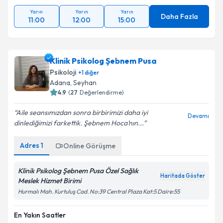
Yarın
Yarın
Yarın
Daha Fazla
11:00
12:00
15:00
Klinik Psikolog Şebnem Pusa
Psikoloji
+
1
diğer
Adana
,
Seyhan
4.9
(
27
Değerlendirme)
Aile seansımızdan sonra birbirimizi daha iyi
Devamı
dinlediğimizi farkettik. Şebnem Hoca’nın...
Adres
1
Online Görüşme
Klinik Psikolog Şebnem Pusa Özel Sağlık
Haritada Göster
Meslek Hizmet Birimi
Hurmalı Mah. Kurtuluş Cad. No:39 Central Plaza Kat:5 Daire:55
En Yakın Saatler