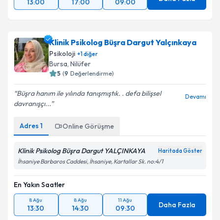
13:00
17:00
09:00
Klinik Psikolog Büşra Dargut Yalçınkaya
Psikoloji
+
1
diğer
Bursa
,
Nilüfer
5
(
9
Değerlendirme)
Büşra hanım ile yılında tanışmıştık. . defa bilişsel
Devamı
davranışçı...
Adres
1
Online Görüşme
Klinik Psikolog Büşra Dargut YALÇINKAYA
Haritada Göster
İhsaniye Barbaros Caddesi, İhsaniye, Kartallar Sk. no:4/1
En Yakın Saatler
8 Ağu
8 Ağu
11 Ağu
Daha Fazla
13:30
14:30
09:30