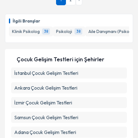
1
2
›
takvimi talebi oluşturun. Size bu uzmandan randevu
almanız için bir takvim hazırlandığında e-posta ile
Takvim Talebini Gönder
bilgilendireceğiz.
İlgili Branşlar
E-posta Adresiniz
Klinik Psikolog
Psikoloji
Aile Danışmanı (Psikolog)
38
38
Kişisel verilerimin işlenmesine ilişkin
Aydınlatma
Çocuk Gelişim Testleri
için Şehirler
Metni
'ni okudum ve kişisel verilerimin belirtilen
kapsamda işlenmesini kabul ediyorum.
İstanbul
Çocuk Gelişim Testleri
Ankara
Çocuk Gelişim Testleri
Takvim Talebini Gönder
İzmir
Çocuk Gelişim Testleri
Samsun
Çocuk Gelişim Testleri
Adana
Çocuk Gelişim Testleri