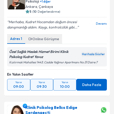
Psikoloji
+
1
diğer
Ankara
,
Çankaya
5
(
10
Değerlendirme)
Merhaba, Kudret Hocamdan doğum öncesi
Devamı
danışmanlığı aldım. Kaygı, kontrolcülük gibi...
Adres
1
Online Görüşme
Özel Sağlık Meslek Hizmet Birimi Klinik
Haritada Göster
Psikolog Kudret Yavuz
Kızılırmak Mahallesi 1443. Cadde Yağmur Apartmanı No:31 Daire:7
En Yakın Saatler
Yarın
Yarın
Yarın
Daha Fazla
09:00
09:30
10:00
Klinik Psikolog Belkıs Edige