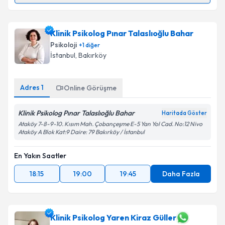
Klinik Psikolog Atiye Koç
için randevu takvimi talebi
oluşturun. Size bu uzmandan randevu almanız için bir
Klinik Psikolog Pınar Talaslıoğlu Bahar
takvim hazırlandığında e-posta ile bilgilendireceğiz.
Psikoloji
+
1
diğer
E-posta Adresiniz
İstanbul
,
Bakırköy
Adres
1
Online Görüşme
Kişisel verilerimin işlenmesine ilişkin
Aydınlatma
Klinik Psikolog Pınar Talaslıoğlu Bahar
Metni
'ni okudum ve kişisel verilerimin belirtilen
Haritada Göster
kapsamda işlenmesini kabul ediyorum.
Ataköy 7-8-9-10. Kısım Mah. Çobançeşme E-5 Yan Yol Cad. No:12 Nivo
Ataköy A Blok Kat:9 Daire: 79 Bakırköy / İstanbul
Takvim Talebini Gönder
En Yakın Saatler
18:15
19:00
19:45
Daha Fazla
Klinik Psikolog Yaren Kiraz Güller