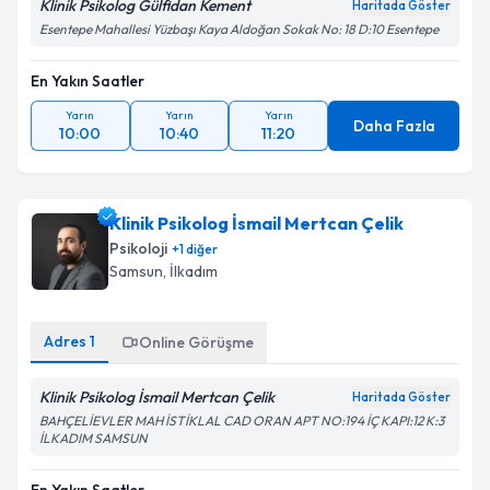
Klinik Psikolog Gülfidan Kement
Haritada Göster
Esentepe Mahallesi Yüzbaşı Kaya Aldoğan Sokak No: 18 D:10 Esentepe
En Yakın Saatler
Yarın
Yarın
Yarın
Daha Fazla
10:00
10:40
11:20
Klinik Psikolog İsmail Mertcan Çelik
Psikoloji
+
1
diğer
Samsun
,
İlkadım
Adres
1
Online Görüşme
Klinik Psikolog İsmail Mertcan Çelik
Haritada Göster
BAHÇELİEVLER MAH İSTİKLAL CAD ORAN APT NO:194 İÇ KAPI:12 K:3
İLKADIM SAMSUN