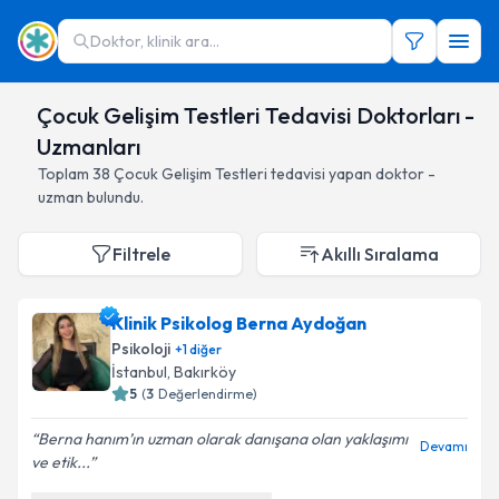
Doktor, klinik ara...
Çocuk Gelişim Testleri Tedavisi Doktorları -
Uzmanları
Toplam
38
Çocuk Gelişim Testleri
tedavisi yapan doktor -
uzman bulundu.
Filtrele
Akıllı Sıralama
Klinik Psikolog Berna Aydoğan
Psikoloji
+
1
diğer
İstanbul
,
Bakırköy
5
(
3
Değerlendirme)
Berna hanım’ın uzman olarak danışana olan yaklaşımı
Devamı
ve etik...