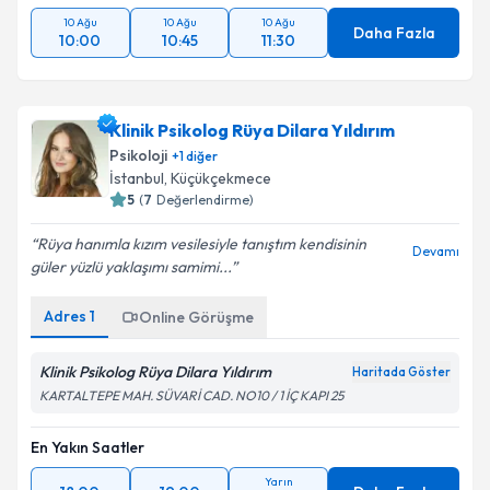
En Yakın Saatler
10 Ağu
10 Ağu
10 Ağu
Daha Fazla
10:00
10:45
11:30
Klinik Psikolog Rüya Dilara Yıldırım
Psikoloji
+
1
diğer
İstanbul
,
Küçükçekmece
5
(
7
Değerlendirme)
Rüya hanımla kızım vesilesiyle tanıştım kendisinin
Devamı
güler yüzlü yaklaşımı samimi...
Adres
1
Online Görüşme
Klinik Psikolog Rüya Dilara Yıldırım
Haritada Göster
KARTALTEPE MAH. SÜVARİ CAD. NO10 / 1 İÇ KAPI 25
En Yakın Saatler