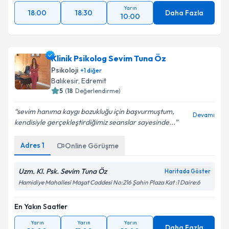
Yarın
18:00
18:30
Daha Fazla
10:00
Klinik Psikolog Sevim Tuna Öz
Psikoloji
+
1
diğer
Balıkesir
,
Edremit
5
(
18
Değerlendirme)
sevim hanıma kaygı bozukluğu için başvurmuştum,
Devamı
kendisiyle gerçekleştirdiğimiz seanslar sayesinde...
Adres
1
Online Görüşme
Uzm. Kl. Psk. Sevim Tuna Öz
Haritada Göster
Hamidiye Mahallesi Maşat Caddesi No:216 Şahin Plaza Kat :1 Daire:6
En Yakın Saatler
Yarın
Yarın
Yarın
Daha Fazla