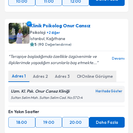
10:00
11:00
12:00
Klinik Psikolog Onur Cansız
Psikoloji
+
2
diğer
İstanbul
,
Kağıthane
5
(
90
Değerlendirme)
Terapiye başladığımda özellikle özgüvenimle ve
Devamı
ilişkilerimde yaşadığım sorunlarla baş etmekte...
Adres
1
Adres
2
Adres
3
Online Görüşme
Uzm. Kl. Psk. Onur Cansız Kliniği
Haritada Göster
Sultan Selim Mah. Sultan Selim Cad. No:57 D:4
En Yakın Saatler
18:00
19:00
20:00
Daha Fazla