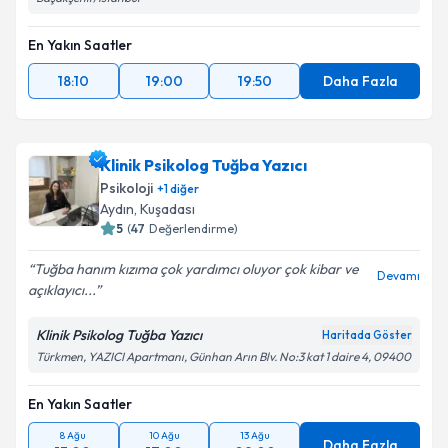
En Yakın Saatler
18:10
19:00
19:50
Daha Fazla
Klinik Psikolog Tuğba Yazıcı
Psikoloji
+
1
diğer
Aydın
,
Kuşadası
5
(
47
Değerlendirme)
Tuğba hanım kızıma çok yardımcı oluyor çok kibar ve
Devamı
açıklayıcı...
Klinik Psikolog Tuğba Yazıcı
Haritada Göster
Türkmen, YAZICI Apartmanı, Günhan Arın Blv. No:3 kat 1 daire 4, 09400
En Yakın Saatler
8 Ağu
10 Ağu
13 Ağu
Daha Fazla