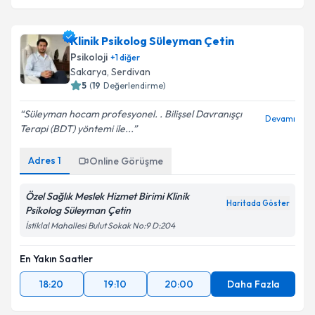
Klinik Psikolog Süleyman Çetin
Psikoloji
+
1
diğer
Sakarya
,
Serdivan
5
(
19
Değerlendirme)
Süleyman hocam profesyonel. . Bilişsel Davranışçı
Devamı
Terapi (BDT) yöntemi ile...
Adres
1
Online Görüşme
Özel Sağlık Meslek Hizmet Birimi Klinik
Haritada Göster
Psikolog Süleyman Çetin
İstiklal Mahallesi Bulut Sokak No:9 D:204
En Yakın Saatler
18:20
19:10
20:00
Daha Fazla