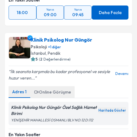
En Yakın Saatler
Yarın
Yarın
18:00
Daha Fazla
09:00
09:45
Klinik Psikolog Nur Güngör
Psikoloji
+
1
diğer
İstanbul
,
Pendik
5
(
2
Değerlendirme)
İlk seansta karşımda bu kadar profesyonel ve sesiyle
Devamı
huzur veren...
Adres
1
Online Görüşme
Klinik Psikolog Nur Güngör Özel Sağlık Hizmet
Haritada Göster
Birimi
YENİŞEHİR MAHALLESİ OSMANLI BLV NO:12 D:112
En Yakın Saatler