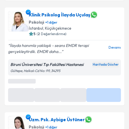
Klinik Psikolog İlayda Uçulaş
Psikoloji
+
1
diğer
İstanbul
,
Küçükçekmece
5
(
2
Değerlendirme)
İlayda hanımla yaklaşık - seans EMDR terapi
Devamı
gerçekleştirdik. EMDR daha...
Biruni Üniversitesi Tıp Fakültesi Hastanesi
Haritada Göster
Gültepe, Halkalı Cd No: 99, 34295
Uzm. Psk. Aybige Üstüner
Psikoloji
+
1
diğer