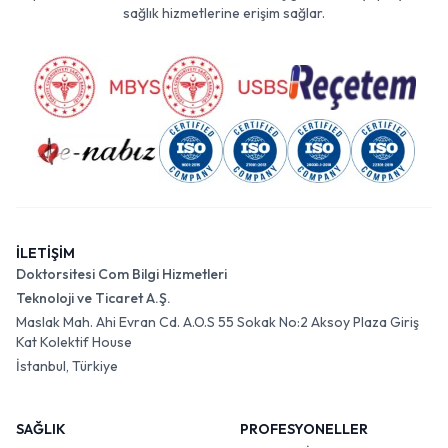
platformudur. Sertifikaları ile tescillenmiş güvenilir altyapısıyla
sağlık hizmetlerine erişim sağlar.
İLETİŞİM
Doktorsitesi Com Bilgi Hizmetleri
Teknoloji ve Ticaret A.Ş.
Maslak Mah. Ahi Evran Cd. A.O.S 55 Sokak No:2 Aksoy Plaza Giriş
Kat Kolektif House
İstanbul, Türkiye
SAĞLIK
PROFESYONELLER