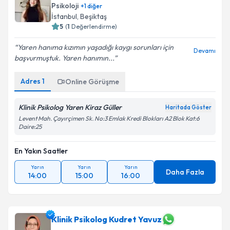
Psikoloji
+
1
diğer
İstanbul
,
Beşiktaş
5
(
1
Değerlendirme)
Yaren hanıma kızımın yaşadığı kaygı sorunları için
Devamı
başvurmuştuk. Yaren hanımın...
Adres
1
Online Görüşme
Klinik Psikolog Yaren Kiraz Güller
Haritada Göster
Levent Mah. Çayırçimen Sk. No:3 Emlak Kredi Blokları A2 Blok Kat:6
Daire:25
En Yakın Saatler
Yarın
Yarın
Yarın
Daha Fazla
14:00
15:00
16:00
Klinik Psikolog Kudret Yavuz