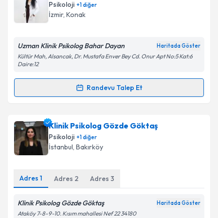
Psikoloji
+
1
diğer
İzmir
,
Konak
Uzman Klinik Psikolog Bahar Dayan
Haritada Göster
Kültür Mah, Alsancak, Dr. Mustafa Enver Bey Cd. Onur Apt No:5 Kat:6
Daire:12
Randevu Talep Et
Randevu Takvimi Talebi
Klinik Psikolog Bahar Dayan
için randevu takvimi
Klinik Psikolog Gözde Göktaş
talebi oluşturun. Size bu uzmandan randevu almanız
Psikoloji
+
1
diğer
için bir takvim hazırlandığında e-posta ile
İstanbul
,
Bakırköy
bilgilendireceğiz.
E-posta Adresiniz
Adres
1
Adres
2
Adres
3
Klinik Psikolog Gözde Göktaş
Haritada Göster