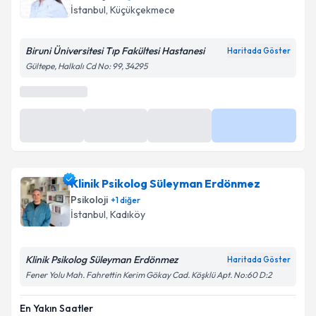
İstanbul
,
Küçükçekmece
Biruni Üniversitesi Tıp Fakültesi Hastanesi
Haritada Göster
Gültepe, Halkalı Cd No: 99, 34295
En Yakın Saatler
Yarın
Yarın
Yarın
Daha Fazla
11:00
13:00
14:00
Klinik Psikolog Süleyman Erdönmez
Psikoloji
+
1
diğer
İstanbul
,
Kadıköy
Klinik Psikolog Süleyman Erdönmez
Haritada Göster
Fener Yolu Mah. Fahrettin Kerim Gökay Cad. Köşklü Apt. No:60 D:2