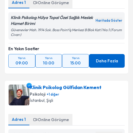
Adres
1
Online Görüşme
Klinik Psikolog Hülya Topal Özel Sağlık Meslek
Haritada Göster
Hizmet Birimi
Güvenevler Mah. 1914 Sok. Boss Point İş Merkezi B Blok Kat:1 No:1 (Forum
Civarı)
En Yakın Saatler
Yarın
Yarın
Yarın
Daha Fazla
09:00
10:00
15:00
Klinik Psikolog Gülfidan Kement
Psikoloji
+
1
diğer
İstanbul
,
Şişli
Adres
1
Online Görüşme