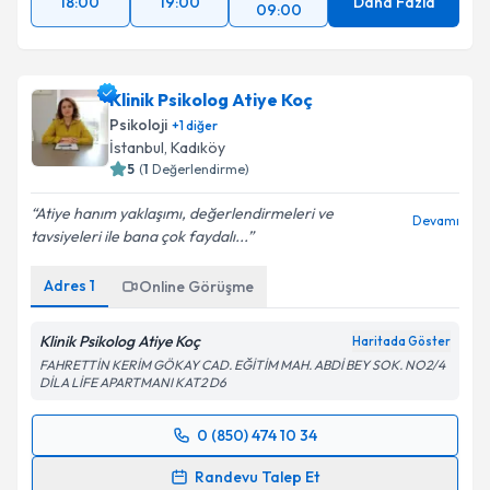
Yarın
18:00
19:00
Daha Fazla
09:00
Klinik Psikolog Atiye Koç
Psikoloji
+
1
diğer
İstanbul
,
Kadıköy
5
(
1
Değerlendirme)
Atiye hanım yaklaşımı, değerlendirmeleri ve
Devamı
tavsiyeleri ile bana çok faydalı...
Adres
1
Online Görüşme
Klinik Psikolog Atiye Koç
Haritada Göster
FAHRETTİN KERİM GÖKAY CAD. EĞİTİM MAH. ABDİ BEY SOK. NO2/4
DİLA LİFE APARTMANI KAT2 D6
0 (850) 474 10 34
Randevu Takvimi Talebi
Randevu Talep Et