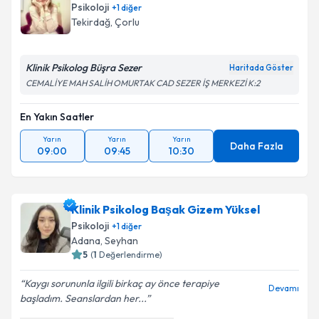
Psikoloji
+
1
diğer
Tekirdağ
,
Çorlu
Klinik Psikolog Büşra Sezer
Haritada Göster
CEMALİYE MAH SALİH OMURTAK CAD SEZER İŞ MERKEZİ K:2
En Yakın Saatler
Yarın
Yarın
Yarın
Daha Fazla
09:00
09:45
10:30
Klinik Psikolog Başak Gizem Yüksel
Psikoloji
+
1
diğer
Adana
,
Seyhan
5
(
1
Değerlendirme)
Kaygı sorununla ilgili birkaç ay önce terapiye
Devamı
başladım. Seanslardan her...