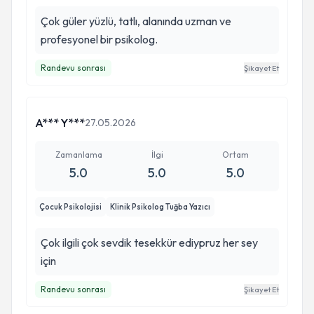
Çok güler yüzlü, tatlı, alanında uzman ve
profesyonel bir psikolog.
Randevu sonrası
Şikayet Et
A*** Y***
27.05.2026
Zamanlama
İlgi
Ortam
5.0
5.0
5.0
Çocuk Psikolojisi
Klinik Psikolog Tuğba Yazıcı
Çok ilgili çok sevdik tesekkür ediypruz her sey
için
Randevu sonrası
Şikayet Et