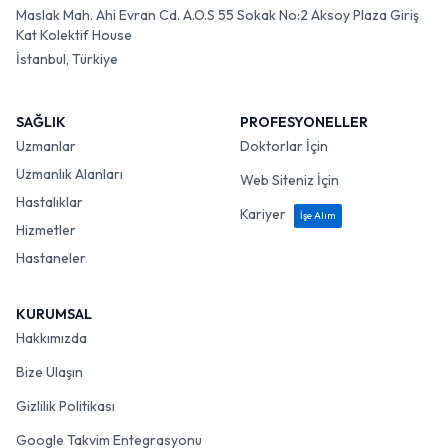
Maslak Mah. Ahi Evran Cd. A.O.S 55 Sokak No:2 Aksoy Plaza Giriş
Kat Kolektif House
İstanbul, Türkiye
SAĞLIK
PROFESYONELLER
Uzmanlar
Doktorlar İçin
Uzmanlık Alanları
Web Siteniz İçin
Hastalıklar
Kariyer
İşe Alım
Hizmetler
Hastaneler
KURUMSAL
Hakkımızda
Bize Ulaşın
Gizlilik Politikası
Google Takvim Entegrasyonu