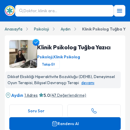
Doktor, klinik ara...
Anasayfa
Psikoloji
Aydın
Klinik Psikolog Tuğba Yazı
Klinik Psikolog Tuğba Yazıcı
Psikoloji
,
Klinik Psikolog
Takip Et
Klinik Psikolog Tuğba Yazıcı Profil Fotoğrafı
Dikkat Eksikliği Hiperaktivite Bozukluğu (DEHB), Deneyimsel
Oyun Terapisi, Bilişsel Davranışçı Terapi
devamı
Aydın
5.0
1 Adres
(
47
Değerlendirme)
Soru Sor
Randevu Al