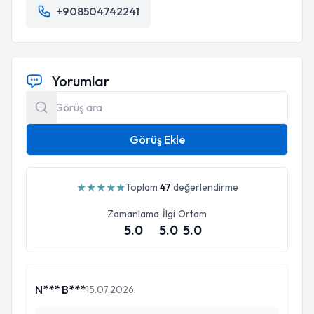
+908504742241
Yorumlar
Görüş Ekle
★
★
★
★
★
Toplam
47
değerlendirme
Zamanlama
İlgi
Ortam
5.0
5.0
5.0
N*** B***
15.07.2026