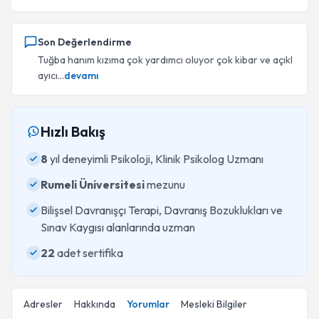
Son Değerlendirme
Tuğba hanım kızıma çok yardımcı oluyor çok kibar ve açıkl
ayıcı...
devamı
Hızlı Bakış
8
yıl deneyimli Psikoloji, Klinik Psikolog Uzmanı
Rumeli Üniversitesi
mezunu
Bilişsel Davranışçı Terapi, Davranış Bozuklukları ve
Sınav Kaygısı alanlarında uzman
22
adet sertifika
Adresler
Hakkında
Yorumlar
Mesleki Bilgiler