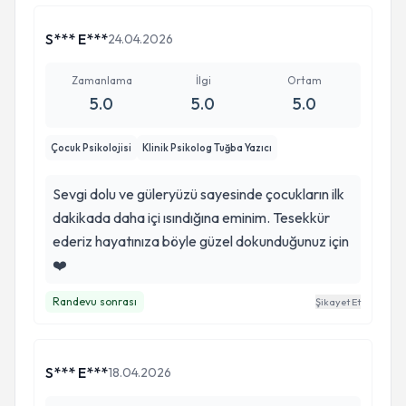
S*** E***
24.04.2026
Zamanlama
İlgi
Ortam
5.0
5.0
5.0
Çocuk Psikolojisi
Klinik Psikolog Tuğba Yazıcı
Sevgi dolu ve güleryüzü sayesinde çocukların ilk
dakikada daha içi ısındığına eminim. Tesekkür
ederiz hayatınıza böyle güzel dokunduğunuz için
❤️
Randevu sonrası
Şikayet Et
S*** E***
18.04.2026