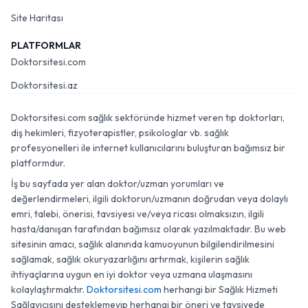
Site Haritası
PLATFORMLAR
Doktorsitesi.com
Doktorsitesi.az
Doktorsitesi.com sağlık sektöründe hizmet veren tıp doktorları,
diş hekimleri, fizyoterapistler, psikologlar vb. sağlık
profesyonelleri ile internet kullanıcılarını buluşturan bağımsız bir
platformdur.
İş bu sayfada yer alan doktor/uzman yorumları ve
değerlendirmeleri, ilgili doktorun/uzmanın doğrudan veya dolaylı
emri, talebi, önerisi, tavsiyesi ve/veya ricası olmaksızın, ilgili
hasta/danışan tarafından bağımsız olarak yazılmaktadır. Bu web
sitesinin amacı, sağlık alanında kamuoyunun bilgilendirilmesini
sağlamak, sağlık okuryazarlığını artırmak, kişilerin sağlık
ihtiyaçlarına uygun en iyi doktor veya uzmana ulaşmasını
kolaylaştırmaktır.
Doktorsitesi.com
herhangi bir Sağlık Hizmeti
Sağlayıcısını desteklemeyip herhangi bir öneri ve tavsiyede