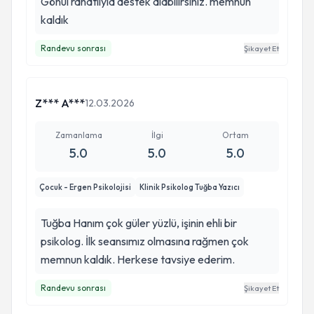
Gönül rahatlıyla destek alabilirsiniz. memnun
kaldık
Randevu sonrası
Şikayet Et
Z*** A***
12.03.2026
Zamanlama
İlgi
Ortam
5.0
5.0
5.0
Çocuk - Ergen Psikolojisi
Klinik Psikolog Tuğba Yazıcı
Tuğba Hanım çok güler yüzlü, işinin ehli bir
psikolog. İlk seansımız olmasına rağmen çok
memnun kaldık. Herkese tavsiye ederim.
Randevu sonrası
Şikayet Et