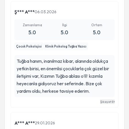
Ş*** A***
06.03.2026
Zamanlama
İlgi
Ortam
5.0
5.0
5.0
Çocuk Psikolojisi
Klinik Psikolog Tuğba Yazıcı
Tuğba hanım, inanılmaz kibar, alanında oldukça
yetkin birisi, en önemlisi çocuklarla çok güzel bir
iletişimi var, Kızımın Tuğba ablası o🌸 kızımla
heyecanla gidiyoruz her seferinde. Bize çok
yardımı oldu, herkese tavsiye ederim.
Şikayet Et
A*** A***
29.01.2026