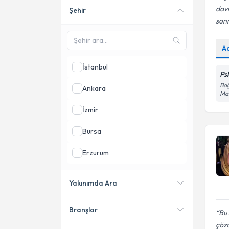
dav
Şehir
Online danışmanlık sunan
sonr
uzmanları göster
A
İstanbul
Psk
Bağ
Ankara
Mah
İzmir
Bursa
Erzurum
Balıkesir
Yakınımda Ara
Kocaeli
Branşlar
Konumuma yakın uzmanları
Bu 
göster
çöz