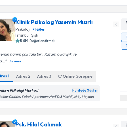
Klinik Psikolog Yasemin Mısırlı
Psikoloji
+
1
diğer
İstanbul
,
Şişli
5
(
59
Değerlendirme)
emin hanım çok tatlı biri. Kafam o karışık ve
...
Devamı
dres
1
Adres
2
Adres
3
Online Görüşme
dern Psikoloji Merkezi
Haritada Göster
aklar Caddesi Sabah Apartmanı No:3 D:3 Mecidiyeköy Meydan
Psk. Hilal Çakmak