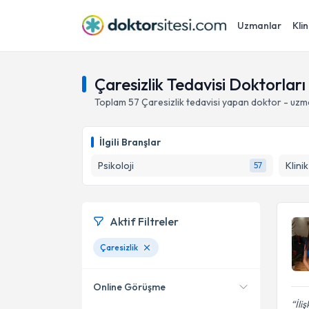
Uzmanlar
Klin
Çaresizlik Tedavisi Doktorları
Toplam
57
Çaresizlik
tedavisi yapan doktor - uzm
İlgili Branşlar
Psikoloji
Klini
57
Aktif Filtreler
Çaresizlik
Online Görüşme
İli