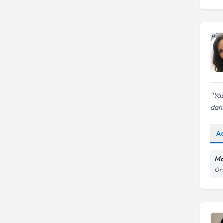
Yas
daha
A
Mo
Ort