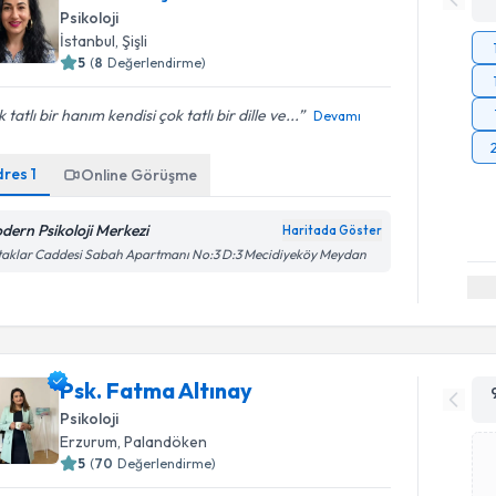
Psikoloji
İstanbul
,
Şişli
5
(
8
Değerlendirme)
 tatlı bir hanım kendisi çok tatlı bir dille ve...
Devamı
dres
1
Online Görüşme
dern Psikoloji Merkezi
Haritada Göster
aklar Caddesi Sabah Apartmanı No:3 D:3 Mecidiyeköy Meydan
Psk. Fatma Altınay
Psikoloji
Erzurum
,
Palandöken
5
(
70
Değerlendirme)