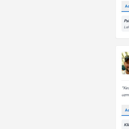
A
Ps
Lal
Kes
uzm
A
Kl