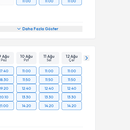
11:00
11:00
11:00
Daha Fazla Göster
9 Ağu
10 Ağu
11 Ağu
12 Ağu
Paz
Pzt
Sal
Çar
17:40
11:00
11:00
11:00
18:30
11:50
11:50
11:50
19:20
12:40
12:40
12:40
20:10
13:30
13:30
13:30
21:00
14:20
14:20
14:20