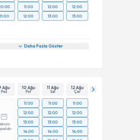
20:00
11:00
12:00
12:00
21:00
12:00
13:00
13:00
Daha Fazla Göster
9 Ağu
10 Ağu
11 Ağu
12 Ağu
Paz
Pzt
Sal
Çar
11:00
11:00
11:00
12:00
12:00
12:00
13:00
13:00
13:00
Takvim
palıdır
14:00
14:00
14:00