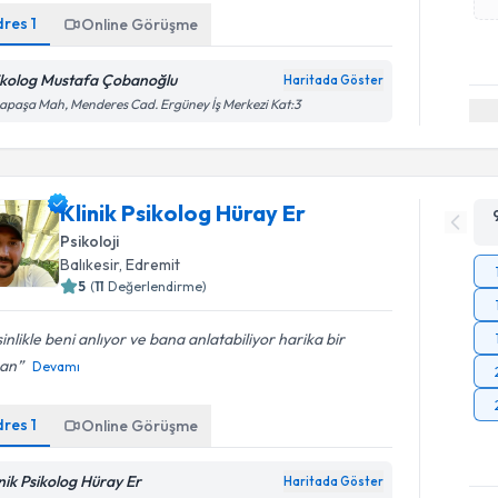
dres
1
Online Görüşme
ikolog Mustafa Çobanoğlu
Haritada Göster
apaşa Mah, Menderes Cad. Ergüney İş Merkezi Kat:3
Klinik Psikolog Hüray Er
Psikoloji
Balıkesir
,
Edremit
5
(
11
Değerlendirme)
inlikle beni anlıyor ve bana anlatabiliyor harika bir
an
Devamı
dres
1
Online Görüşme
inik Psikolog Hüray Er
Haritada Göster