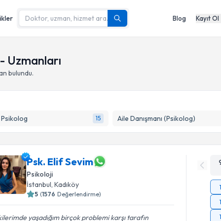
ikler
Blog
Kayıt Ol
 - Uzmanları
an bulundu.
k Psikolog
Aile Danışmanı (Psikolog)
15
Psk. Elif Sevim
Psikoloji
İstanbul
,
Kadıköy
5
(
1576
Değerlendirme)
şkilerimde yaşadığım birçok problemi karşı tarafın