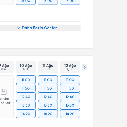
15:00
15:00
15:00
Daha Fazla Göster
9 Ağu
10 Ağu
11 Ağu
12 Ağu
Paz
Pzt
Sal
Çar
11:00
11:00
11:00
11:50
11:50
11:50
12:40
12:40
12:40
Takvim
palıdır
13:30
13:30
13:30
14:20
14:20
14:20