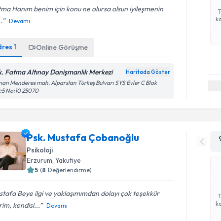
ma Hanım benim için konu ne olursa olsun iyileşmenin
ka
.
Devamı
dres
1
Online Görüşme
k. Fatma Altınay Danişmanlık Merkezi
Haritada Göster
an Menderes mah. Alparslan Türkeş Bulvarı SYS Evler C Blok
:5 No:10 25070
Psk. Mustafa Çobanoğlu
Psikoloji
Erzurum
,
Yakutiye
5
(
8
Değerlendirme)
tafa Beye ilgi ve yaklaşımımdan dolayı çok teşekkür
ka
im, kendisi...
Devamı