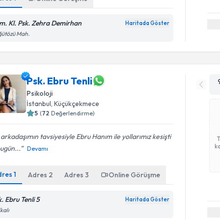
m. Kl. Psk. Zehra Demirhan
Haritada Göster
ğütözü Mah.
Psk. Ebru Tenli
Psikoloji
İstanbul
,
Küçükçekmece
5
(
72
Değerlendirme)
 arkadaşımın tavsiyesiyle Ebru Hanım ile yollarımız kesişti
ka
ugün...
Devamı
dres
1
Adres
2
Adres
3
Online Görüşme
. Ebru Tenli 5
Haritada Göster
kalı