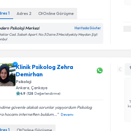
dres
1
Adres
2
Online Görüşme
dern Psikoloji Merkezi
Haritada Göster
aklar Cad. Sabah Apart. No:3 Daire:3 Mecidiyeköy Meydan Şişli
anbul
Klinik Psikolog Zehra
Demirhan
Psikoloji
Ankara
,
Çankaya
4.9
(
128
Değerlendirme)
ka
dime güvenle alakalı sorunlar yaşıyordum Psikolog
ra hocamı internetten buldum...
Devamı
dres
1
Online Görüşme