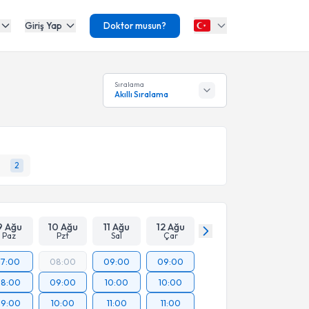
Giriş Yap
Doktor musun?
Sıralama
Akıllı Sıralama
2
9 Ağu
10 Ağu
11 Ağu
12 Ağu
Paz
Pzt
Sal
Çar
17:00
08:00
09:00
09:00
18:00
09:00
10:00
10:00
19:00
10:00
11:00
11:00