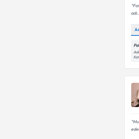
Fat
adı..
A
Ps
Adn
Kat
Mus
eder