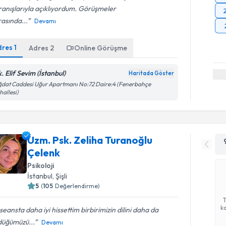
ranışlarıyla açıklıyordum. Görüşmeler
asında...
Devamı
dres
1
Adres
2
Online Görüşme
. Elif Sevim (İstanbul)
Haritada Göster
dat Caddesi Uğur Apartmanı No:72 Daire:4 (Fenerbahçe
allesi)
Uzm. Psk. Zeliha Turanoğlu
Çelenk
Psikoloji
İstanbul
,
Şişli
5
(
105
Değerlendirme)
ka
seansta daha iyi hissettim birbirimizin dilini daha da
düğümüzü...
Devamı