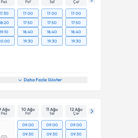
Paz
Pzt
Sal
Çar
17:30
17:00
17:00
17:00
18:20
17:50
17:50
17:50
19:10
18:40
18:40
18:40
20:00
19:30
19:30
19:30
Daha Fazla Göster
9 Ağu
10 Ağu
11 Ağu
12 Ağu
Paz
Pzt
Sal
Çar
09:00
09:00
09:00
09:30
09:30
09:30