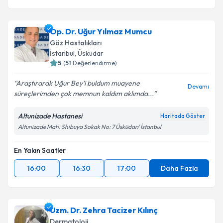
Op. Dr. Uğur Yılmaz Mumcu
Göz Hastalıkları
İstanbul
, Üsküdar
5
(
51
Değerlendirme)
Araştırarak Uğur Bey’i buldum muayene
Devamı
süreçlerimden çok memnun kaldım aklımda...
Altunizade Hastanesi
Haritada Göster
Altunizade Mah. Shibuya Sokak No: 7 Üsküdar/ İstanbul
En Yakın Saatler
16:00
16:30
17:00
Daha Fazla
Uzm. Dr. Zehra Tacizer Kılınç
Dermatoloji