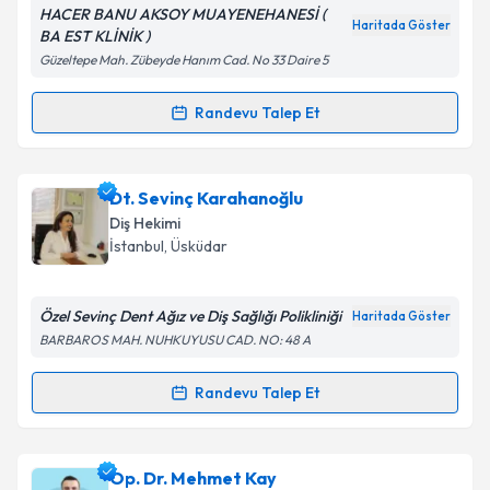
HACER BANU AKSOY MUAYENEHANESİ (
Kişisel verilerimin işlenmesine ilişkin
Aydınlatma
Haritada Göster
BA EST KLİNİK )
Metni
'ni okudum ve kişisel verilerimin belirtilen
Güzeltepe Mah. Zübeyde Hanım Cad. No 33 Daire 5
kapsamda işlenmesini kabul ediyorum.
Randevu Talep Et
Randevu Takvimi Talebi
Takvim Talebini Gönder
Op. Dr. Hacer Banu Aksoy
için randevu takvimi
Dt. Sevinç Karahanoğlu
talebi oluşturun. Size bu uzmandan randevu almanız
Diş Hekimi
için bir takvim hazırlandığında e-posta ile
İstanbul
, Üsküdar
bilgilendireceğiz.
E-posta Adresiniz
Özel Sevinç Dent Ağız ve Diş Sağlığı Polikliniği
Haritada Göster
BARBAROS MAH. NUHKUYUSU CAD. NO: 48 A
Randevu Talep Et
Randevu Takvimi Talebi
Kişisel verilerimin işlenmesine ilişkin
Aydınlatma
Metni
'ni okudum ve kişisel verilerimin belirtilen
kapsamda işlenmesini kabul ediyorum.
Dt. Sevinç Karahanoğlu
için randevu takvimi talebi
Op. Dr. Mehmet Kay