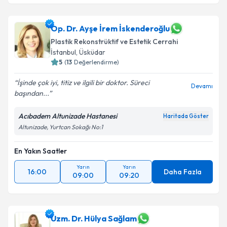
Op. Dr. Ayşe İrem İskenderoğlu
Plastik Rekonstrüktif ve Estetik Cerrahi
İstanbul
, Üsküdar
5
(
13
Değerlendirme)
İşinde çok iyi, titiz ve ilgili bir doktor. Süreci
Devamı
başından...
Acıbadem Altunizade Hastanesi
Haritada Göster
Altunizade, Yurtcan Sokağı No:1
En Yakın Saatler
Yarın
Yarın
16:00
Daha Fazla
09:00
09:20
Uzm. Dr. Hülya Sağlam