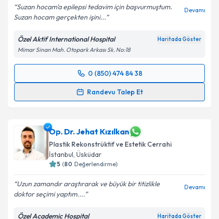
Suzan hocam'a epilepsi tedavim için başvurmuştum.
Devamı
Suzan hocam gerçekten işini...
Kişisel verilerimin işlenmesine ilişkin
Aydınlatma
Metni
'ni okudum ve kişisel verilerimin belirtilen
Özel Aktif International Hospital
Haritada Göster
kapsamda işlenmesini kabul ediyorum.
Mimar Sinan Mah. Otopark Arkası Sk. No:18
Takvim Talebini Gönder
0 (850) 474 84 38
Randevu Takvimi Talebi
Randevu Talep Et
Uzm. Dr. Suzan Üstün
için randevu takvimi talebi
oluşturun. Size bu uzmandan randevu almanız için bir
takvim hazırlandığında e-posta ile bilgilendireceğiz.
Op. Dr. Jehat Kızılkan
Plastik Rekonstrüktif ve Estetik Cerrahi
E-posta Adresiniz
İstanbul
, Üsküdar
5
(
80
Değerlendirme)
Uzun zamandır araştırarak ve büyük bir titizlikle
Devamı
doktor seçimi yaptım....
Kişisel verilerimin işlenmesine ilişkin
Aydınlatma
Metni
'ni okudum ve kişisel verilerimin belirtilen
Özel Academic Hospital
Haritada Göster
kapsamda işlenmesini kabul ediyorum.