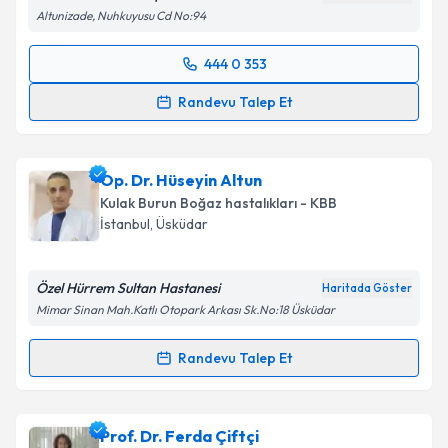
Altunizade, Nuhkuyusu Cd No:94
Takvim Talebini Gönder
444 0 353
Randevu Takvimi Talebi
Randevu Talep Et
Op. Dr. Jehat Kızılkan
için randevu takvimi talebi
oluşturun. Size bu uzmandan randevu almanız için bir
Op. Dr. Hüseyin Altun
takvim hazırlandığında e-posta ile bilgilendireceğiz.
Kulak Burun Boğaz hastalıkları - KBB
E-posta Adresiniz
İstanbul
, Üsküdar
Özel Hürrem Sultan Hastanesi
Haritada Göster
Mimar Sinan Mah.Katlı Otopark Arkası Sk.No:18 Üsküdar
Kişisel verilerimin işlenmesine ilişkin
Aydınlatma
Metni
'ni okudum ve kişisel verilerimin belirtilen
Randevu Talep Et
kapsamda işlenmesini kabul ediyorum.
Randevu Takvimi Talebi
Takvim Talebini Gönder
Op. Dr. Hüseyin Altun
için randevu takvimi talebi
Prof. Dr. Ferda Çiftçi