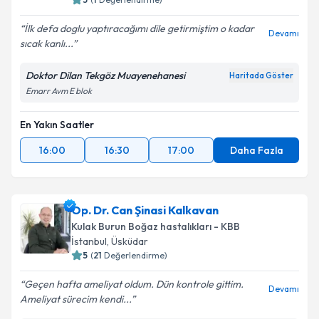
İlk defa doglu yaptıracağımı dile getirmiştim o kadar
Devamı
sıcak kanlı...
Doktor Dilan Tekgöz Muayenehanesi
Haritada Göster
Emarr Avm E blok
En Yakın Saatler
16:00
16:30
17:00
Daha Fazla
Op. Dr. Can Şinasi Kalkavan
Kulak Burun Boğaz hastalıkları - KBB
İstanbul
, Üsküdar
5
(
21
Değerlendirme)
Geçen hafta ameliyat oldum. Dün kontrole gittim.
Devamı
Ameliyat sürecim kendi...