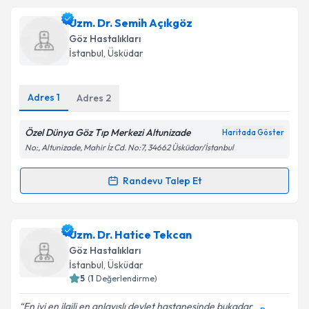
Ass. Dr. Emrah Geçgel
için randevu takvimi talebi
Uzm. Dr. Semih Açıkgöz
oluşturun. Size bu uzmandan randevu almanız için bir
Göz Hastalıkları
takvim hazırlandığında e-posta ile bilgilendireceğiz.
İstanbul
, Üsküdar
E-posta Adresiniz
Adres
1
Adres
2
Özel Dünya Göz Tıp Merkezi Altunizade
Haritada Göster
Kişisel verilerimin işlenmesine ilişkin
Aydınlatma
No:, Altunizade, Mahir İz Cd. No:7, 34662 Üsküdar/İstanbul
Metni
'ni okudum ve kişisel verilerimin belirtilen
kapsamda işlenmesini kabul ediyorum.
Randevu Talep Et
Randevu Takvimi Talebi
Takvim Talebini Gönder
Uzm. Dr. Semih Açıkgöz
için randevu takvimi talebi
Uzm. Dr. Hatice Tekcan
oluşturun. Size bu uzmandan randevu almanız için bir
Göz Hastalıkları
takvim hazırlandığında e-posta ile bilgilendireceğiz.
İstanbul
, Üsküdar
5
(
1
Değerlendirme)
E-posta Adresiniz
En iyi en ilgili en anlayışlı devlet hastanesinde bukadar