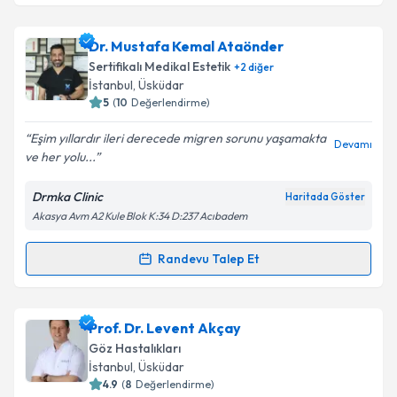
kapsamda işlenmesini kabul ediyorum.
Op. Dr. Yeşim Tasalı
için randevu takvimi talebi
Dr. Mustafa Kemal Ataönder
oluşturun. Size bu uzmandan randevu almanız için bir
Takvim Talebini Gönder
Sertifikalı Medikal Estetik
+
2
diğer
takvim hazırlandığında e-posta ile bilgilendireceğiz.
İstanbul
, Üsküdar
5
(
10
Değerlendirme)
E-posta Adresiniz
Eşim yıllardır ileri derecede migren sorunu yaşamakta
Devamı
ve her yolu...
Drmka Clinic
Haritada Göster
Kişisel verilerimin işlenmesine ilişkin
Aydınlatma
Akasya Avm A2 Kule Blok K:34 D:237 Acıbadem
Metni
'ni okudum ve kişisel verilerimin belirtilen
kapsamda işlenmesini kabul ediyorum.
Randevu Talep Et
Randevu Takvimi Talebi
Takvim Talebini Gönder
Dr. Mustafa Kemal Ataönder
için randevu takvimi
Prof. Dr. Levent Akçay
talebi oluşturun. Size bu uzmandan randevu almanız
Göz Hastalıkları
için bir takvim hazırlandığında e-posta ile
İstanbul
, Üsküdar
bilgilendireceğiz.
4.9
(
8
Değerlendirme)