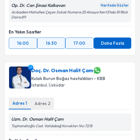
Op. Dr. Can Şinasi Kalkavan
Haritada Göster
Acıbadem Mahallesi Çeçen Sokak Numara:25 Akasya Kent Etabı B1 Blok
Daire:89
En Yakın Saatler
16:00
16:30
17:00
Daha Fazla
Doç. Dr. Osman Halit Çam
Kulak Burun Boğaz hastalıkları - KBB
İstanbul
, Üsküdar
Adres
1
Adres
2
Uzm. Dr. Osman Halit Çam
Tophanelioğlu Cad. Validabağ Konakları No:72/B