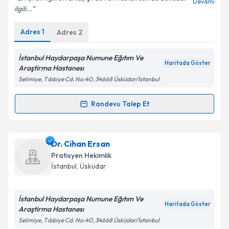
Devamı
ilgili...
Adres
1
Adres
2
Kişisel verilerimin işlenmesine ilişkin
Aydınlatma
Metni
'ni okudum ve kişisel verilerimin belirtilen
kapsamda işlenmesini kabul ediyorum.
İstanbul Haydarpaşa Numune Eğıtım Ve
Haritada Göster
Araştirma Hastanesı
Selimiye, Tıbbiye Cd. No:40, 34668 Üsküdar/İstanbul
Takvim Talebini Gönder
Randevu Talep Et
Randevu Takvimi Talebi
Uzm. Dr. Hatice Tekcan
için randevu takvimi talebi
Dr. Cihan Ersan
oluşturun. Size bu uzmandan randevu almanız için bir
Pratisyen Hekimlik
takvim hazırlandığında e-posta ile bilgilendireceğiz.
İstanbul
, Üsküdar
E-posta Adresiniz
İstanbul Haydarpaşa Numune Eğıtım Ve
Haritada Göster
Araştirma Hastanesı
Selimiye, Tıbbiye Cd. No:40, 34668 Üsküdar/İstanbul