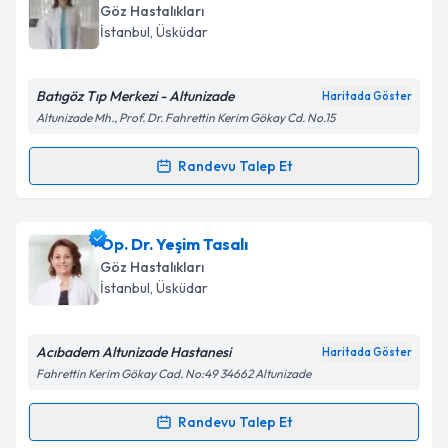
oluşturun. Size bu uzmandan randevu almanız için bir
Göz Hastalıkları
takvim hazırlandığında e-posta ile bilgilendireceğiz.
İstanbul
, Üsküdar
E-posta Adresiniz
Batıgöz Tıp Merkezi - Altunizade
Haritada Göster
Altunizade Mh., Prof. Dr. Fahrettin Kerim Gökay Cd. No.15
Kişisel verilerimin işlenmesine ilişkin
Aydınlatma
Randevu Talep Et
Randevu Takvimi Talebi
Metni
'ni okudum ve kişisel verilerimin belirtilen
kapsamda işlenmesini kabul ediyorum.
Prof. Dr. Ferda Çiftçi
için randevu takvimi talebi
Op. Dr. Yeşim Tasalı
oluşturun. Size bu uzmandan randevu almanız için bir
Takvim Talebini Gönder
Göz Hastalıkları
takvim hazırlandığında e-posta ile bilgilendireceğiz.
İstanbul
, Üsküdar
E-posta Adresiniz
Acıbadem Altunizade Hastanesi
Haritada Göster
Fahrettin Kerim Gökay Cad. No:49 34662 Altunizade
Kişisel verilerimin işlenmesine ilişkin
Aydınlatma
Randevu Talep Et
Randevu Takvimi Talebi
Metni
'ni okudum ve kişisel verilerimin belirtilen