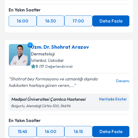
En Yakın Saatler
16:00
16:30
17:00
Daha Fazla
Uzm. Dr. Shohrat Arazov
Dermatoloji
İstanbul
, Üsküdar
5
(
17
Değerlendirme)
Shohrat bey formasyonu ve uzmanlığı dışında
Devamı
hakikaten hastaya güven veren,...
Medipol Üniversitesi Çamlıca Hastanesi
Haritada Göster
Bulgurlu, Alemdağ Cd No:100, 34696
En Yakın Saatler
15:45
16:00
16:15
Daha Fazla