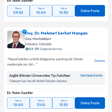
En Yakın Saatler
Yarın
Yarın
Yarın
Daha Fazla
09:30
10:00
10:30
Doç. Dr. Mehmet Serhat Mangan
Göz Hastalıkları
İstanbul
, Üsküdar
4.9
(
55
Değerlendirme)
Nazal kökten orbita bölgesine yayılmış bir tümör
Devamı
nedeniyle zor bir...
Sağlık Bilimleri Üniversitesi Tıp Fakültesi
Haritada Göster
Tıbbiyet Cad. No:38 34668 Üsküdar İstanbul
En Yakın Saatler
Yarın
Yarın
Yarın
Daha Fazla
10:00
11:00
13:30