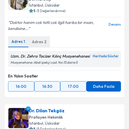
İstanbul
, Üsküdar
5
(
1
Değerlendirme)
Doktor hanim cok tatli cok ilgili harika bir insan,
Devamı
kendisine...
Adres
1
Adres
2
Uzm. Dr. Zehra Tacizer Kılınç Muayenehanesi
Haritada Göster
Muayenehane: Abdi ipekçi cad. No:15 daire:5
En Yakın Saatler
16:00
16:30
17:00
Daha Fazla
Dr. Dilan Tekgöz
Pratisyen Hekimlik
İstanbul
, Üsküdar
5
(
1
Değerlendirme)