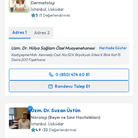
Dermatoloji
İstanbul
, Üsküdar
5
(
1
Değerlendirme)
Adres
1
Adres
2
Uzm. Dr. Hülya Sağlam Özel Muayenehanesi
Haritada Göster
Kazlıçeşme Mah. Kennedy Cad. No:52 K Büyükyalı Sitesi K Blok Kat 15
Daire 200 Fişekhane
0 (850) 474 60 81
Randevu Takvimi Talebi
Randevu Talep Et
Uzm. Dr. Hülya Sağlam
için randevu takvimi talebi
oluşturun. Size bu uzmandan randevu almanız için bir
Uzm. Dr. Suzan Üstün
takvim hazırlandığında e-posta ile bilgilendireceğiz.
Nöroloji (Beyin ve Sinir Hastalıkları)
E-posta Adresiniz
İstanbul
, Üsküdar
4.9
(
32
Değerlendirme)