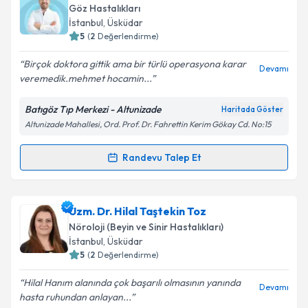
oluşturun. Size bu uzmandan randevu almanız için bir
Göz Hastalıkları
takvim hazırlandığında e-posta ile bilgilendireceğiz.
Takvim Talebini Gönder
İstanbul
, Üsküdar
5
(
2
Değerlendirme)
E-posta Adresiniz
Birçok doktora gittik ama bir türlü operasyona karar
Devamı
veremedik.mehmet hocamin...
Batıgöz Tıp Merkezi - Altunizade
Haritada Göster
Kişisel verilerimin işlenmesine ilişkin
Aydınlatma
Altunizade Mahallesi, Ord. Prof. Dr. Fahrettin Kerim Gökay Cd. No:15
Metni
'ni okudum ve kişisel verilerimin belirtilen
kapsamda işlenmesini kabul ediyorum.
Randevu Talep Et
Randevu Takvimi Talebi
Takvim Talebini Gönder
Op. Dr. Mehmet Kay
için randevu takvimi talebi
Uzm. Dr. Hilal Taştekin Toz
oluşturun. Size bu uzmandan randevu almanız için bir
Nöroloji (Beyin ve Sinir Hastalıkları)
takvim hazırlandığında e-posta ile bilgilendireceğiz.
İstanbul
, Üsküdar
5
(
2
Değerlendirme)
E-posta Adresiniz
Hilal Hanım alanında çok başarılı olmasının yanında
Devamı
hasta ruhundan anlayan...