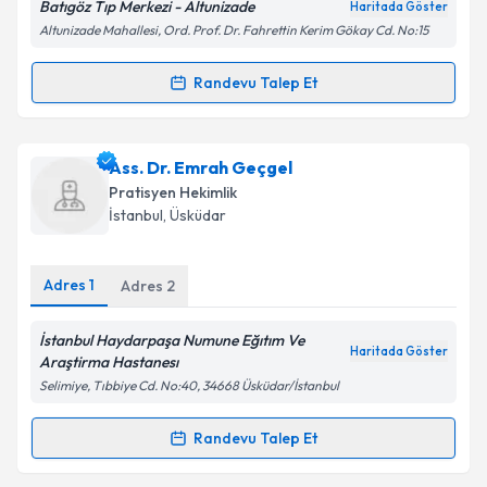
Batıgöz Tıp Merkezi - Altunizade
Haritada Göster
Altunizade Mahallesi, Ord. Prof. Dr. Fahrettin Kerim Gökay Cd. No:15
Randevu Talep Et
Randevu Takvimi Talebi
Kişisel verilerimin işlenmesine ilişkin
Aydınlatma
Metni
'ni okudum ve kişisel verilerimin belirtilen
kapsamda işlenmesini kabul ediyorum.
Dr. Koray Karadayı
için randevu takvimi talebi
Ass. Dr. Emrah Geçgel
oluşturun. Size bu uzmandan randevu almanız için bir
Pratisyen Hekimlik
takvim hazırlandığında e-posta ile bilgilendireceğiz.
Takvim Talebini Gönder
İstanbul
, Üsküdar
E-posta Adresiniz
Adres
1
Adres
2
İstanbul Haydarpaşa Numune Eğıtım Ve
Haritada Göster
Kişisel verilerimin işlenmesine ilişkin
Aydınlatma
Araştirma Hastanesı
Metni
'ni okudum ve kişisel verilerimin belirtilen
Selimiye, Tıbbiye Cd. No:40, 34668 Üsküdar/İstanbul
kapsamda işlenmesini kabul ediyorum.
Randevu Talep Et
Randevu Takvimi Talebi
Takvim Talebini Gönder