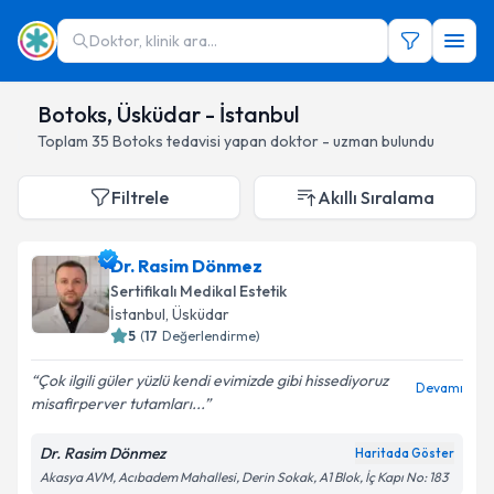
Doktor, klinik ara...
Botoks, Üsküdar - İstanbul
Toplam
35
Botoks
tedavisi yapan doktor - uzman bulundu
Filtrele
Akıllı Sıralama
Dr. Rasim Dönmez
Sertifikalı Medikal Estetik
İstanbul
, Üsküdar
5
(
17
Değerlendirme)
Çok ilgili güler yüzlü kendi evimizde gibi hissediyoruz
Devamı
misafirperver tutamları...
Dr. Rasim Dönmez
Haritada Göster
Akasya AVM, Acıbadem Mahallesi, Derin Sokak, A1 Blok, İç Kapı No: 183