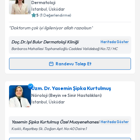
oluşturun. Size bu uzmandan randevu almanız için bir
Dermatoloji
takvim hazırlandığında e-posta ile bilgilendireceğiz.
Takvim Talebini Gönder
İstanbul
, Üsküdar
5
(
1
Değerlendirme)
E-posta Adresiniz
Doktorum çok iyi ilgileniyor allah razıolsun
Doç.Dr.Işıl Bulur Dermatoloji Kliniği
Haritada Göster
Barbaros Mahallesi Tophanelioğlu Caddesi Validebağ No:72 / HC
Kişisel verilerimin işlenmesine ilişkin
Aydınlatma
Metni
'ni okudum ve kişisel verilerimin belirtilen
kapsamda işlenmesini kabul ediyorum.
Randevu Talep Et
Randevu Takvimi Talebi
Takvim Talebini Gönder
Doç. Dr. Işıl Bulur
için randevu takvimi talebi
Uzm. Dr. Yasemin Şipka Kurtulmuş
oluşturun. Size bu uzmandan randevu almanız için bir
Nöroloji (Beyin ve Sinir Hastalıkları)
takvim hazırlandığında e-posta ile bilgilendireceğiz.
İstanbul
, Üsküdar
E-posta Adresiniz
Yasemin Şipka Kurtulmuş Özel Muayenehanesi
Haritada Göster
Kısıklı, Reşatbey Sk. Doğan Apt. No:40 Daire:1