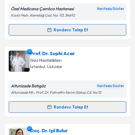
Özel Medicana Çamlıca Hastanesi
Haritada Göster
Kişisel verilerimin işlenmesine ilişkin
Aydınlatma
Kısıklı Mah. Alemdağ Cad. No: 113, 34692
Metni
'ni okudum ve kişisel verilerimin belirtilen
kapsamda işlenmesini kabul ediyorum.
Randevu Talep Et
Randevu Takvimi Talebi
Takvim Talebini Gönder
Uzm. Dr. Hilal Taştekin Toz
için randevu takvimi
Prof. Dr. Suphi Acar
talebi oluşturun. Size bu uzmandan randevu almanız
Göz Hastalıkları
için bir takvim hazırlandığında e-posta ile
İstanbul
, Üsküdar
bilgilendireceğiz.
E-posta Adresiniz
Altunizade Batıgöz
Haritada Göster
Altunizade Mh., Prof. Dr. Fahrettin Kerim Gökay Cd. No.15
Randevu Talep Et
Randevu Takvimi Talebi
Kişisel verilerimin işlenmesine ilişkin
Aydınlatma
Metni
'ni okudum ve kişisel verilerimin belirtilen
kapsamda işlenmesini kabul ediyorum.
Prof. Dr. Suphi Acar
için randevu takvimi talebi
Doç. Dr. Işıl Bulur