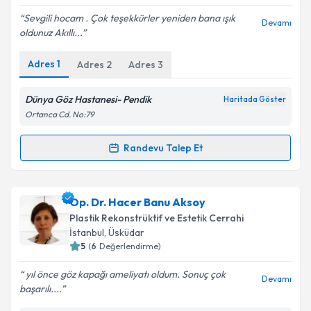
E-posta Adresiniz
Sevgili hocam . Çok teşekkürler yeniden bana ışık
Devamı
oldunuz Akıllı...
Adres
1
Adres
2
Adres
3
Kişisel verilerimin işlenmesine ilişkin
Aydınlatma
Metni
'ni okudum ve kişisel verilerimin belirtilen
Dünya Göz Hastanesi- Pendik
Haritada Göster
kapsamda işlenmesini kabul ediyorum.
Ortanca Cd. No:79
Randevu Talep Et
Takvim Talebini Gönder
Randevu Takvimi Talebi
Prof. Dr. Levent Akçay
için randevu takvimi talebi
Op. Dr. Hacer Banu Aksoy
oluşturun. Size bu uzmandan randevu almanız için bir
Plastik Rekonstrüktif ve Estetik Cerrahi
takvim hazırlandığında e-posta ile bilgilendireceğiz.
İstanbul
, Üsküdar
5
(
6
Değerlendirme)
E-posta Adresiniz
yıl önce göz kapağı ameliyatı oldum. Sonuç çok
Devamı
başarılı....