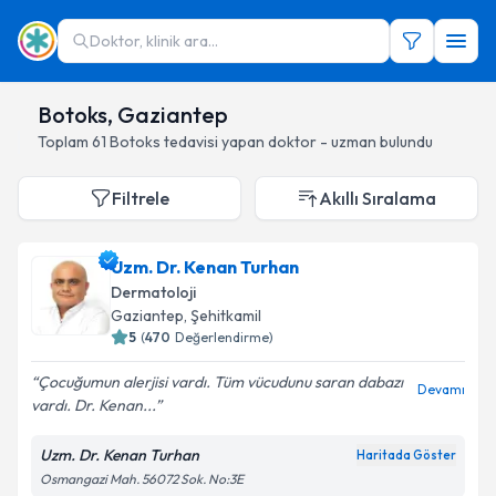
Doktor, klinik ara...
Botoks, Gaziantep
Toplam
61
Botoks
tedavisi yapan doktor - uzman bulundu
Filtrele
Akıllı Sıralama
Uzm. Dr. Kenan Turhan
Dermatoloji
Gaziantep
, Şehitkamil
5
(
470
Değerlendirme)
Çocuğumun alerjisi vardı. Tüm vücudunu saran dabazı
Devamı
vardı. Dr. Kenan...
Uzm. Dr. Kenan Turhan
Haritada Göster
Osmangazi Mah. 56072 Sok. No:3E