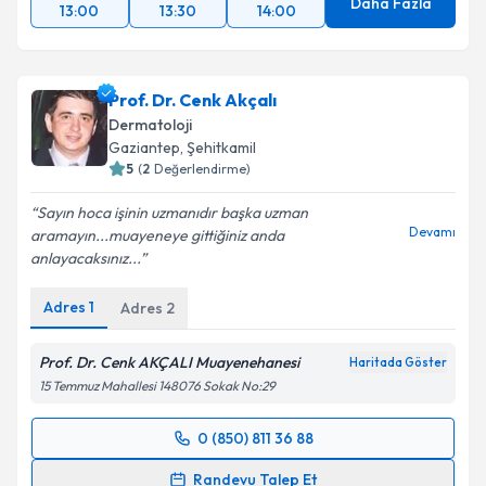
Daha Fazla
13:00
13:30
14:00
Prof. Dr. Cenk Akçalı
Dermatoloji
Gaziantep
, Şehitkamil
5
(
2
Değerlendirme)
Sayın hoca işinin uzmanıdır başka uzman
Devamı
aramayın...muayeneye gittiğiniz anda
anlayacaksınız...
Adres
1
Adres
2
Prof. Dr. Cenk AKÇALI Muayenehanesi
Haritada Göster
15 Temmuz Mahallesi 148076 Sokak No:29
0 (850) 811 36 88
Randevu Takvimi Talebi
Randevu Talep Et