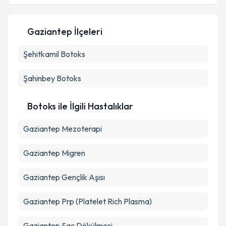
Kişisel verilerimin işlenmesine ilişkin
Aydınlatma
Metni
'ni okudum ve kişisel verilerimin belirtilen
Gaziantep İlçeleri
kapsamda işlenmesini kabul ediyorum.
Şehitkamil
Botoks
Takvim Talebini Gönder
Şahinbey
Botoks
Botoks ile İlgili Hastalıklar
Gaziantep Mezoterapi
Gaziantep Migren
Gaziantep Gençlik Aşısı
Gaziantep Prp (Platelet Rich Plasma)
Gaziantep Saç Dökülmesi