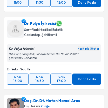
11:00
11:30
12:00
Daha Fazla
Dr. Fulya İyikesici
Sertifikalı Medikal Estetik
Gaziantep
, Şehitkamil
Dr. Fulya İyikesici
Haritada Göster
Billur Apt, Sarıgüllük, Zübeyde Hanım Blv. No:62 , 27090
Şehitkamil/Gaziantep
En Yakın Saatler
10 Ağu
10 Ağu
10 Ağu
Daha Fazla
16:00
16:30
17:00
Doç. Dr. Dt. Mutan Hamdi Aras
Diş Hekimi
+
1
diğer