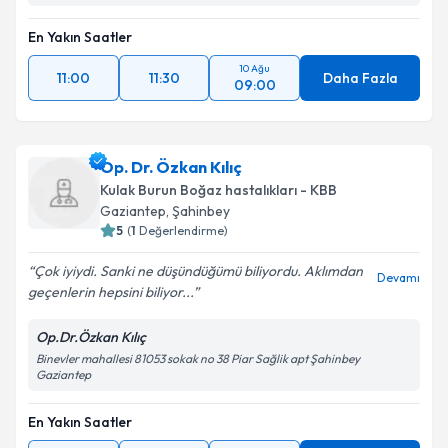
En Yakın Saatler
10 Ağu
11:00
11:30
Daha Fazla
09:00
Op. Dr. Özkan Kılıç
Kulak Burun Boğaz hastalıkları - KBB
Gaziantep
, Şahinbey
5
(
1
Değerlendirme)
Çok iyiydi. Sanki ne düşündüğümü biliyordu. Aklımdan
Devamı
geçenlerin hepsini biliyor...
Op.Dr.Özkan Kılıç
Binevler mahallesi 81053 sokak no 38 Piar Sağlik apt Şahinbey
Gaziantep
En Yakın Saatler