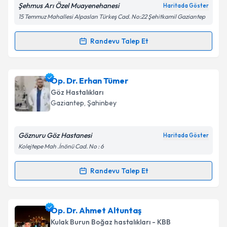
Şehmus Arı Özel Muayenehanesi
Haritada Göster
Kişisel verilerimin işlenmesine ilişkin
Aydınlatma
15 Temmuz Mahallesi Alpaslan Türkeş Cad. No:22 Şehitkamil Gaziantep
Metni
'ni okudum ve kişisel verilerimin belirtilen
kapsamda işlenmesini kabul ediyorum.
Randevu Talep Et
Randevu Takvimi Talebi
Takvim Talebini Gönder
Prof. Dr. Şeyhmus Arı
için randevu takvimi talebi
Op. Dr. Erhan Tümer
oluşturun. Size bu uzmandan randevu almanız için bir
Göz Hastalıkları
takvim hazırlandığında e-posta ile bilgilendireceğiz.
Gaziantep
, Şahinbey
E-posta Adresiniz
Göznuru Göz Hastanesi
Haritada Göster
Kolejtepe Mah .İnönü Cad. No : 6
Kişisel verilerimin işlenmesine ilişkin
Aydınlatma
Randevu Talep Et
Randevu Takvimi Talebi
Metni
'ni okudum ve kişisel verilerimin belirtilen
kapsamda işlenmesini kabul ediyorum.
Op. Dr. Erhan Tümer
için randevu takvimi talebi
Op. Dr. Ahmet Altuntaş
oluşturun. Size bu uzmandan randevu almanız için bir
Takvim Talebini Gönder
Kulak Burun Boğaz hastalıkları - KBB