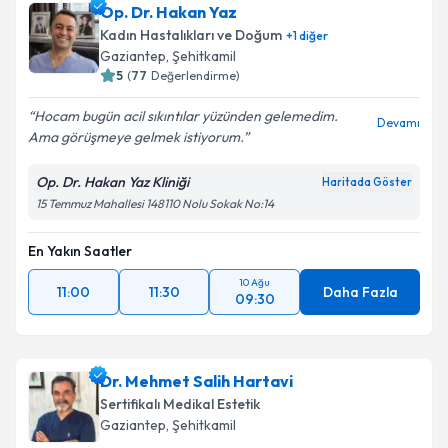
Op. Dr. Hakan Yaz
Kadın Hastalıkları ve Doğum
+
1
diğer
Gaziantep
, Şehitkamil
5
(
77
Değerlendirme)
Hocam bugün acil sıkıntılar yüzünden gelemedim.
Devamı
Ama görüşmeye gelmek istiyorum.
Op. Dr. Hakan Yaz Kliniği
Haritada Göster
15 Temmuz Mahallesi 148110 Nolu Sokak No:14
En Yakın Saatler
10 Ağu
11:00
11:30
Daha Fazla
09:30
Dr. Mehmet Salih Hartavi
Sertifikalı Medikal Estetik
Gaziantep
, Şehitkamil