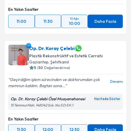
En Yakın Saatler
10 Ağu
11:00
11:30
Daha Fazla
10:00
Op. Dr. Koray Çelebi
Plastik Rekonstrüktif ve Estetik Cerrahi
Gaziantep
, Şehitkamil
5
(
50
Değerlendirme)
Geçirdiğim işlem sürecinden ve doktorumdan çok
Devamı
memnun kaldım. Baştan sona...
Op. Dr. Koray Çelebi Özel Muayenehanesi
Haritada Göster
15 Temmuz Mah. 148042 Sok. No:5 D:5 K:1
En Yakın Saatler
11:30
12:00
12:30
Daha Fazla