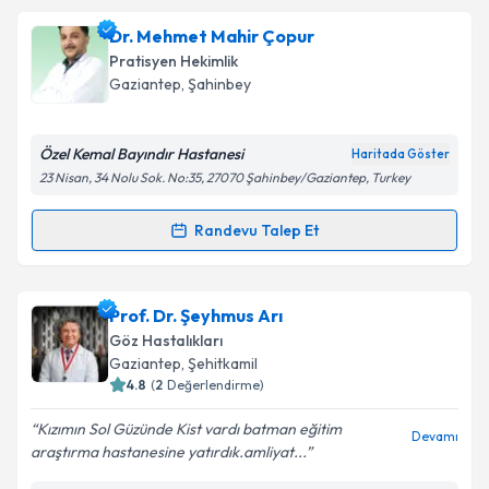
Uzm. Dr. Halil Korkmaz
için randevu takvimi talebi
Dr. Mehmet Mahir Çopur
oluşturun. Size bu uzmandan randevu almanız için bir
Pratisyen Hekimlik
takvim hazırlandığında e-posta ile bilgilendireceğiz.
Gaziantep
, Şahinbey
E-posta Adresiniz
Özel Kemal Bayındır Hastanesi
Haritada Göster
23 Nisan, 34 Nolu Sok. No:35, 27070 Şahinbey/Gaziantep, Turkey
Kişisel verilerimin işlenmesine ilişkin
Aydınlatma
Randevu Talep Et
Randevu Takvimi Talebi
Metni
'ni okudum ve kişisel verilerimin belirtilen
kapsamda işlenmesini kabul ediyorum.
Dr. Mehmet Mahir Çopur
için randevu takvimi talebi
Prof. Dr. Şeyhmus Arı
oluşturun. Size bu uzmandan randevu almanız için bir
Takvim Talebini Gönder
Göz Hastalıkları
takvim hazırlandığında e-posta ile bilgilendireceğiz.
Gaziantep
, Şehitkamil
4.8
(
2
Değerlendirme)
E-posta Adresiniz
Kızımın Sol Güzünde Kist vardı batman eğitim
Devamı
araştırma hastanesine yatırdık.amliyat...