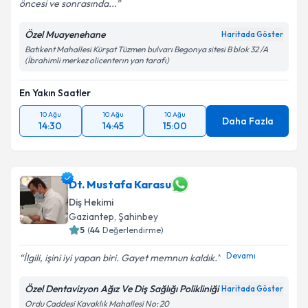
öncesi ve sonrasında...
Özel Muayenehane
Haritada Göster
Batıkent Mahallesi Kürşat Tüzmen bulvarı Begonya sitesi B blok 32 /A
(İbrahimli merkez olicenterın yan tarafı)
En Yakın Saatler
10 Ağu
10 Ağu
10 Ağu
Daha Fazla
14:30
14:45
15:00
Dt. Mustafa Karasu
Diş Hekimi
Gaziantep
, Şahinbey
5
(
44
Değerlendirme)
Devamı
İlgili, işini iyi yapan biri. Gayet memnun kaldık.
Özel Dentavizyon Ağız Ve Diş Sağlığı Polikliniği
Haritada Göster
Ordu Caddesi Kavaklık Mahallesi No: 20