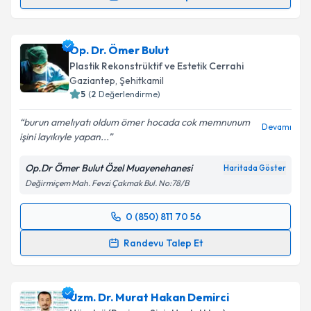
Prof. Dr. Cenk Akçalı
için randevu takvimi talebi
oluşturun. Size bu uzmandan randevu almanız için bir
Op. Dr. Ömer Bulut
takvim hazırlandığında e-posta ile bilgilendireceğiz.
Plastik Rekonstrüktif ve Estetik Cerrahi
E-posta Adresiniz
Gaziantep
, Şehitkamil
5
(
2
Değerlendirme)
burun amelıyatı oldum ömer hocada cok memnunum
Devamı
işini layıkıyle yapan...
Kişisel verilerimin işlenmesine ilişkin
Aydınlatma
Metni
'ni okudum ve kişisel verilerimin belirtilen
Op.Dr Ömer Bulut Özel Muayenehanesi
Haritada Göster
kapsamda işlenmesini kabul ediyorum.
Değirmiçem Mah. Fevzi Çakmak Bul. No:78/B
Takvim Talebini Gönder
0 (850) 811 70 56
Randevu Takvimi Talebi
Randevu Talep Et
Op. Dr. Ömer Bulut
için randevu takvimi talebi
oluşturun. Size bu uzmandan randevu almanız için bir
Uzm. Dr. Murat Hakan Demirci
takvim hazırlandığında e-posta ile bilgilendireceğiz.