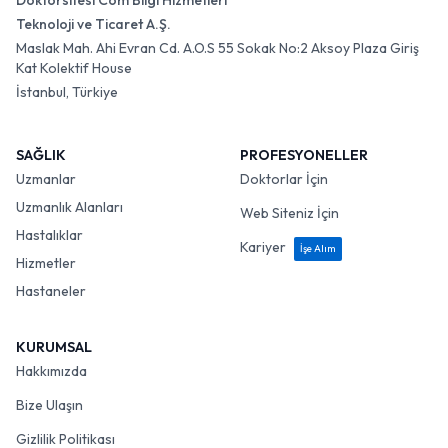
Doktorsitesi Com Bilgi Hizmetleri
Teknoloji ve Ticaret A.Ş.
Maslak Mah. Ahi Evran Cd. A.O.S 55 Sokak No:2 Aksoy Plaza Giriş
Kat Kolektif House
İstanbul, Türkiye
SAĞLIK
PROFESYONELLER
Uzmanlar
Doktorlar İçin
Uzmanlık Alanları
Web Siteniz İçin
Hastalıklar
Kariyer
İşe Alım
Hizmetler
Hastaneler
KURUMSAL
Hakkımızda
Bize Ulaşın
Gizlilik Politikası