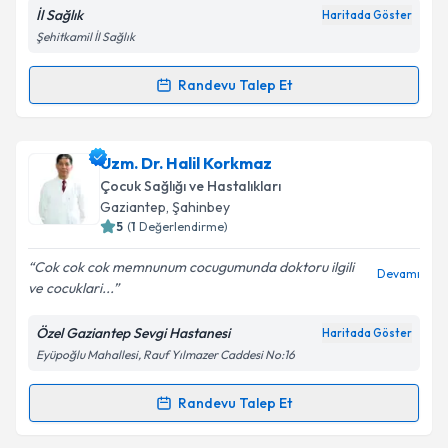
İl Sağlık
Haritada Göster
Şehitkamil İl Sağlık
Kişisel verilerimin işlenmesine ilişkin
Aydınlatma
Randevu Talep Et
Randevu Takvimi Talebi
Metni
'ni okudum ve kişisel verilerimin belirtilen
kapsamda işlenmesini kabul ediyorum.
Dr. Anıl Hıdıroğlu
için randevu takvimi talebi
Uzm. Dr. Halil Korkmaz
oluşturun. Size bu uzmandan randevu almanız için bir
Takvim Talebini Gönder
Çocuk Sağlığı ve Hastalıkları
takvim hazırlandığında e-posta ile bilgilendireceğiz.
Gaziantep
, Şahinbey
5
(
1
Değerlendirme)
E-posta Adresiniz
Cok cok cok memnunum cocugumunda doktoru ilgili
Devamı
ve cocuklari...
Özel Gaziantep Sevgi Hastanesi
Haritada Göster
Kişisel verilerimin işlenmesine ilişkin
Aydınlatma
Eyüpoğlu Mahallesi, Rauf Yılmazer Caddesi No:16
Metni
'ni okudum ve kişisel verilerimin belirtilen
kapsamda işlenmesini kabul ediyorum.
Randevu Talep Et
Randevu Takvimi Talebi
Takvim Talebini Gönder