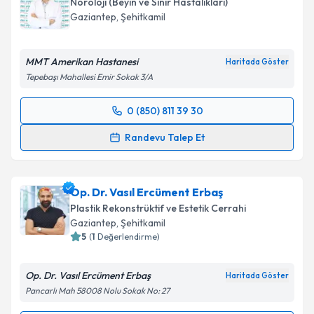
Nöroloji (Beyin ve Sinir Hastalıkları)
E-posta Adresiniz
Gaziantep
, Şehitkamil
MMT Amerikan Hastanesi
Haritada Göster
Tepebaşı Mahallesi Emir Sokak 3/A
Kişisel verilerimin işlenmesine ilişkin
Aydınlatma
Metni
'ni okudum ve kişisel verilerimin belirtilen
0 (850) 811 39 30
kapsamda işlenmesini kabul ediyorum.
Randevu Takvimi Talebi
Randevu Talep Et
Takvim Talebini Gönder
Uzm. Dr. Murat Hakan Demirci
için randevu takvimi
talebi oluşturun. Size bu uzmandan randevu almanız
Op. Dr. Vasıl Ercüment Erbaş
için bir takvim hazırlandığında e-posta ile
bilgilendireceğiz.
Plastik Rekonstrüktif ve Estetik Cerrahi
Gaziantep
, Şehitkamil
E-posta Adresiniz
5
(
1
Değerlendirme)
Op. Dr. Vasıl Ercüment Erbaş
Haritada Göster
Pancarlı Mah 58008 Nolu Sokak No: 27
Kişisel verilerimin işlenmesine ilişkin
Aydınlatma