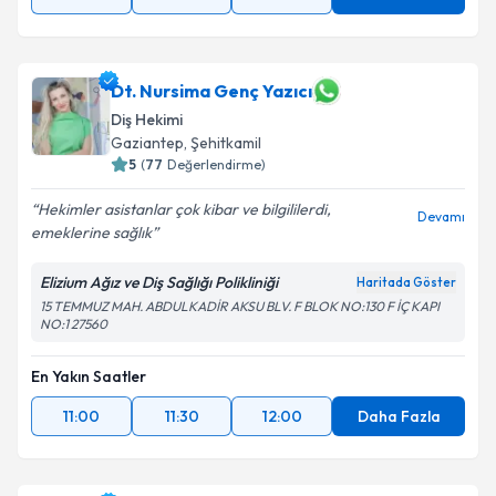
Dt. Nursima Genç Yazıcı
Diş Hekimi
Gaziantep
, Şehitkamil
5
(
77
Değerlendirme)
Hekimler asistanlar çok kibar ve bilgililerdi,
Devamı
emeklerine sağlık
Elizium Ağız ve Diş Sağlığı Polikliniği
Haritada Göster
15 TEMMUZ MAH. ABDULKADİR AKSU BLV. F BLOK NO:130 F İÇ KAPI
NO:1 27560
En Yakın Saatler
11:00
11:30
12:00
Daha Fazla