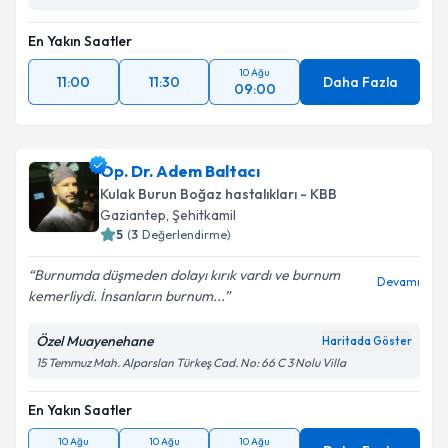
En Yakın Saatler
10 Ağu
11:00
11:30
Daha Fazla
09:00
Op. Dr. Adem Baltacı
Kulak Burun Boğaz hastalıkları - KBB
Gaziantep
, Şehitkamil
5
(
3
Değerlendirme)
Burnumda düşmeden dolayı kırık vardı ve burnum
Devamı
kemerliydi. İnsanların burnum...
Özel Muayenehane
Haritada Göster
15 Temmuz Mah. Alparslan Türkeş Cad. No: 66 C 3 Nolu Villa
En Yakın Saatler
10 Ağu
10 Ağu
10 Ağu