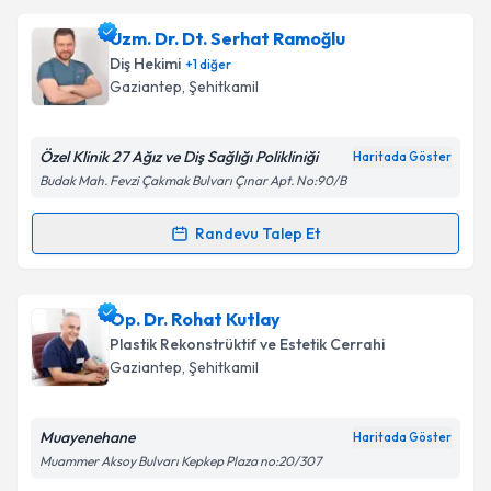
Dr. Mehmet Sinan Mitil
için randevu takvimi talebi
Uzm. Dr. Dt. Serhat Ramoğlu
Takvim Talebini Gönder
oluşturun. Size bu uzmandan randevu almanız için bir
Diş Hekimi
+
1
diğer
takvim hazırlandığında e-posta ile bilgilendireceğiz.
Gaziantep
, Şehitkamil
E-posta Adresiniz
Özel Klinik 27 Ağız ve Diş Sağlığı Polikliniği
Haritada Göster
Budak Mah. Fevzi Çakmak Bulvarı Çınar Apt. No:90/B
Kişisel verilerimin işlenmesine ilişkin
Aydınlatma
Randevu Talep Et
Randevu Takvimi Talebi
Metni
'ni okudum ve kişisel verilerimin belirtilen
kapsamda işlenmesini kabul ediyorum.
Uzm. Dr. Dt. Serhat Ramoğlu
için randevu takvimi
Op. Dr. Rohat Kutlay
talebi oluşturun. Size bu uzmandan randevu almanız
Takvim Talebini Gönder
Plastik Rekonstrüktif ve Estetik Cerrahi
için bir takvim hazırlandığında e-posta ile
Gaziantep
, Şehitkamil
bilgilendireceğiz.
E-posta Adresiniz
Muayenehane
Haritada Göster
Muammer Aksoy Bulvarı Kepkep Plaza no:20/307