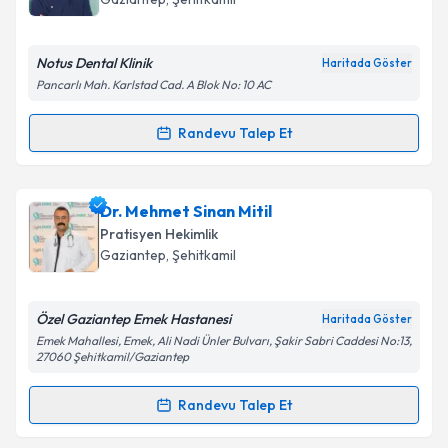
E-posta Adresiniz
Notus Dental Klinik
Haritada Göster
Pancarlı Mah. Karlstad Cad. A Blok No: 10 AC
Kişisel verilerimin işlenmesine ilişkin
Aydınlatma
Randevu Talep Et
Randevu Takvimi Talebi
Metni
'ni okudum ve kişisel verilerimin belirtilen
kapsamda işlenmesini kabul ediyorum.
Dt. Melih Dağcı
için randevu takvimi talebi oluşturun.
Dr. Mehmet Sinan Mitil
Size bu uzmandan randevu almanız için bir takvim
Takvim Talebini Gönder
Pratisyen Hekimlik
hazırlandığında e-posta ile bilgilendireceğiz.
Gaziantep
, Şehitkamil
E-posta Adresiniz
Özel Gaziantep Emek Hastanesi
Haritada Göster
Emek Mahallesi, Emek, Ali Nadi Ünler Bulvarı, Şakir Sabri Caddesi No:13,
27060 Şehitkamil/Gaziantep
Kişisel verilerimin işlenmesine ilişkin
Aydınlatma
Randevu Talep Et
Metni
'ni okudum ve kişisel verilerimin belirtilen
Randevu Takvimi Talebi
kapsamda işlenmesini kabul ediyorum.