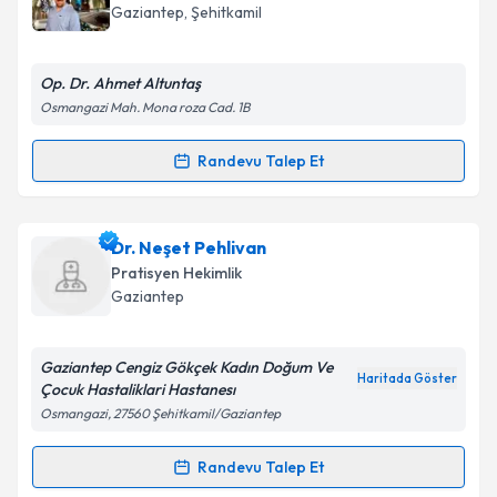
takvim hazırlandığında e-posta ile bilgilendireceğiz.
Gaziantep
, Şehitkamil
E-posta Adresiniz
Op. Dr. Ahmet Altuntaş
Osmangazi Mah. Mona roza Cad. 1B
Kişisel verilerimin işlenmesine ilişkin
Aydınlatma
Randevu Talep Et
Randevu Takvimi Talebi
Metni
'ni okudum ve kişisel verilerimin belirtilen
kapsamda işlenmesini kabul ediyorum.
Op. Dr. Ahmet Altuntaş
için randevu takvimi talebi
Dr. Neşet Pehlivan
oluşturun. Size bu uzmandan randevu almanız için bir
Takvim Talebini Gönder
Pratisyen Hekimlik
takvim hazırlandığında e-posta ile bilgilendireceğiz.
Gaziantep
E-posta Adresiniz
Gaziantep Cengiz Gökçek Kadın Doğum Ve
Haritada Göster
Çocuk Hastaliklari Hastanesı
Osmangazi, 27560 Şehitkamil/Gaziantep
Kişisel verilerimin işlenmesine ilişkin
Aydınlatma
Metni
'ni okudum ve kişisel verilerimin belirtilen
Randevu Talep Et
Randevu Takvimi Talebi
kapsamda işlenmesini kabul ediyorum.