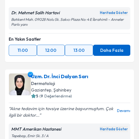
Dr. Mehmet Salih Hartavi
Haritada Göster
Batıkent Mah. 09028 Nolu Sk. Sakıcı Plaza No: 4 E İbrahimli – Anneler
Parkı yanı
En Yakın Saatler
11:00
12:00
13:00
Daha Fazla
Uzm. Dr. İnci Dalyan Sarı
Dermatoloji
Gaziantep
, Şahinbey
5
(
9
Değerlendirme)
Akne tedavim için tavsiye üzerine başvurmuştum. Çok
Devamı
ilgili bir doktor...
MMT Amerikan Hastanesi
Haritada Göster
Tepebaşı, Emir Sk. 3 / A