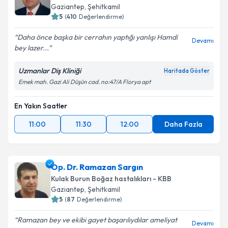
Gaziantep
, Şehitkamil
5
(
410
Değerlendirme)
Daha önce başka bir cerrahın yaptığı yanlışı Hamdi
Devamı
bey lazer...
Uzmanlar Diş Kliniği
Haritada Göster
Emek mah. Gazi Ali Düşün cad. no:47/A Florya apt
En Yakın Saatler
11:00
11:30
12:00
Daha Fazla
Op. Dr. Ramazan Sargın
Kulak Burun Boğaz hastalıkları - KBB
Gaziantep
, Şehitkamil
5
(
87
Değerlendirme)
Ramazan bey ve ekibi gayet başarılıydılar ameliyat
Devamı