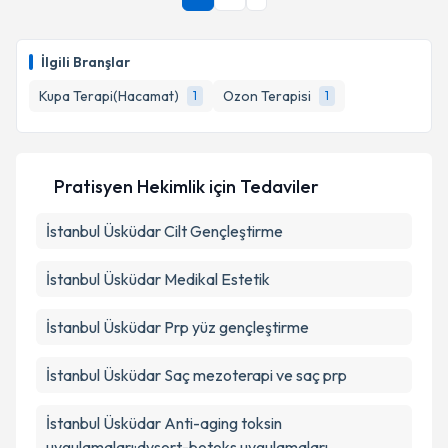
Size bu uzmandan randevu almanız için bir takvim
hazırlandığında e-posta ile bilgilendireceğiz.
E-posta Adresiniz
İlgili Branşlar
Kupa Terapi(Hacamat)
Ozon Terapisi
1
1
Kişisel verilerimin işlenmesine ilişkin
Aydınlatma
Metni
'ni okudum ve kişisel verilerimin belirtilen
Pratisyen Hekimlik
için Tedaviler
kapsamda işlenmesini kabul ediyorum.
İstanbul Üsküdar Cilt Gençleştirme
Takvim Talebini Gönder
İstanbul Üsküdar Medikal Estetik
İstanbul Üsküdar Prp yüz gençleştirme
İstanbul Üsküdar Saç mezoterapi ve saç prp
İstanbul Üsküdar Anti-aging toksin
uygulamaları:dysort-botoks uygulamaları