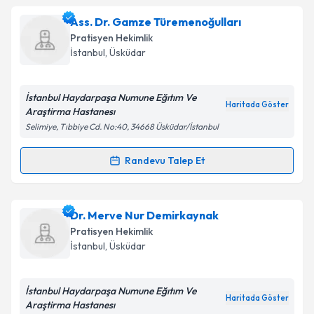
Dr. Cihan Ersan
için randevu takvimi talebi oluşturun.
Ass. Dr. Gamze Türemenoğulları
Takvim Talebini Gönder
Size bu uzmandan randevu almanız için bir takvim
Pratisyen Hekimlik
hazırlandığında e-posta ile bilgilendireceğiz.
İstanbul
,
Üsküdar
E-posta Adresiniz
İstanbul Haydarpaşa Numune Eğıtım Ve
Haritada Göster
Araştirma Hastanesı
Selimiye, Tıbbiye Cd. No:40, 34668 Üsküdar/İstanbul
Kişisel verilerimin işlenmesine ilişkin
Aydınlatma
Metni
'ni okudum ve kişisel verilerimin belirtilen
Randevu Talep Et
Randevu Takvimi Talebi
kapsamda işlenmesini kabul ediyorum.
Ass. Dr. Gamze Türemenoğulları
için randevu
Dr. Merve Nur Demirkaynak
Takvim Talebini Gönder
takvimi talebi oluşturun. Size bu uzmandan randevu
Pratisyen Hekimlik
almanız için bir takvim hazırlandığında e-posta ile
İstanbul
,
Üsküdar
bilgilendireceğiz.
E-posta Adresiniz
İstanbul Haydarpaşa Numune Eğıtım Ve
Haritada Göster
Araştirma Hastanesı