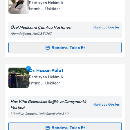
oluşturun. Size bu uzmandan randevu almanız için bir
Pratisyen Hekimlik
takvim hazırlandığında e-posta ile bilgilendireceğiz.
İstanbul
,
Üsküdar
E-posta Adresiniz
Özel Medicana Çamlıca Hastanesi
Haritada Göster
Alemdağ cad. No:113 34767
Kişisel verilerimin işlenmesine ilişkin
Aydınlatma
Randevu Talep Et
Randevu Takvimi Talebi
Metni
'ni okudum ve kişisel verilerimin belirtilen
kapsamda işlenmesini kabul ediyorum.
Dr. Hizan Nur Bucak Batı
için randevu takvimi talebi
Dr. Hasan Polat
oluşturun. Size bu uzmandan randevu almanız için bir
Takvim Talebini Gönder
Pratisyen Hekimlik
takvim hazırlandığında e-posta ile bilgilendireceğiz.
İstanbul
,
Üsküdar
E-posta Adresiniz
Has Vital Geleneksel Sağlık ve Danışmanlık
Haritada Göster
Merkezi
Libadiye Caddesi, Ünlü Sokak No: 5 / 2
Kişisel verilerimin işlenmesine ilişkin
Aydınlatma
Metni
'ni okudum ve kişisel verilerimin belirtilen
Randevu Talep Et