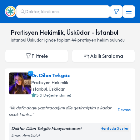
Doktor, klinik ara...
Pratisyen Hekimlik, Üsküdar - İstanbul
İstanbul
Üsküdar
içinde toplam
44
pratisyen hekim
bulundu
Filtrele
Akıllı Sıralama
Dr. Dilan Tekgöz
Pratisyen Hekimlik
İstanbul
,
Üsküdar
5
(
1
Değerlendirme)
İlk defa doglu yaptıracağımı dile getirmiştim o kadar
Devamı
sıcak kanlı...
Doktor Dilan Tekgöz Muayenehanesi
Haritada Göster
Emarr Avm E blok