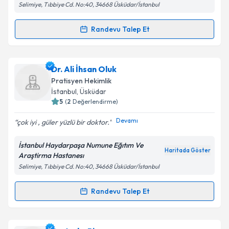
Selimiye, Tıbbiye Cd. No:40, 34668 Üsküdar/İstanbul
Kişisel verilerimin işlenmesine ilişkin
Aydınlatma
Randevu Talep Et
Randevu Takvimi Talebi
Metni
'ni okudum ve kişisel verilerimin belirtilen
kapsamda işlenmesini kabul ediyorum.
Dr. Merve Nur Demirkaynak
için randevu takvimi
Dr. Ali İhsan Oluk
talebi oluşturun. Size bu uzmandan randevu almanız
Takvim Talebini Gönder
Pratisyen Hekimlik
için bir takvim hazırlandığında e-posta ile
İstanbul
,
Üsküdar
bilgilendireceğiz.
5
(
2
Değerlendirme)
E-posta Adresiniz
Devamı
çok iyi , güler yüzlü bir doktor.
İstanbul Haydarpaşa Numune Eğıtım Ve
Haritada Göster
Araştirma Hastanesı
Selimiye, Tıbbiye Cd. No:40, 34668 Üsküdar/İstanbul
Kişisel verilerimin işlenmesine ilişkin
Aydınlatma
Metni
'ni okudum ve kişisel verilerimin belirtilen
kapsamda işlenmesini kabul ediyorum.
Randevu Talep Et
Randevu Takvimi Talebi
Takvim Talebini Gönder