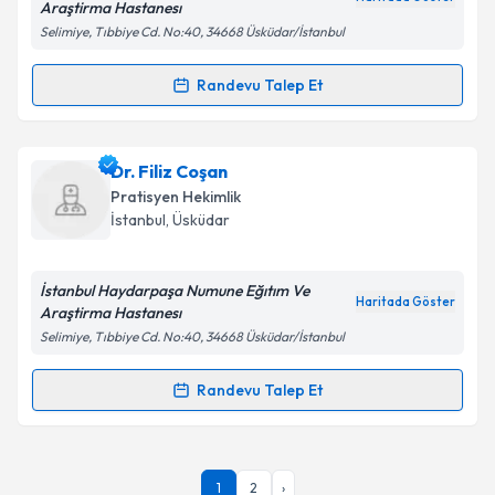
Araştirma Hastanesı
Selimiye, Tıbbiye Cd. No:40, 34668 Üsküdar/İstanbul
Kişisel verilerimin işlenmesine ilişkin
Aydınlatma
Metni
'ni okudum ve kişisel verilerimin belirtilen
Randevu Talep Et
Randevu Takvimi Talebi
kapsamda işlenmesini kabul ediyorum.
Dr. Edip Şükrü Gönen
için randevu takvimi talebi
Dr. Filiz Coşan
Takvim Talebini Gönder
oluşturun. Size bu uzmandan randevu almanız için bir
Pratisyen Hekimlik
takvim hazırlandığında e-posta ile bilgilendireceğiz.
İstanbul
,
Üsküdar
E-posta Adresiniz
İstanbul Haydarpaşa Numune Eğıtım Ve
Haritada Göster
Araştirma Hastanesı
Selimiye, Tıbbiye Cd. No:40, 34668 Üsküdar/İstanbul
Kişisel verilerimin işlenmesine ilişkin
Aydınlatma
Metni
'ni okudum ve kişisel verilerimin belirtilen
Randevu Talep Et
Randevu Takvimi Talebi
kapsamda işlenmesini kabul ediyorum.
Dr. Filiz Coşan
için randevu takvimi talebi oluşturun.
Takvim Talebini Gönder
1
2
›