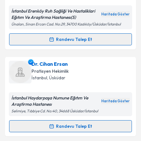
İstanbul Erenköy Ruh Sağliği Ve Hastaliklari
Kişisel verilerimin işlenmesine ilişkin
Aydınlatma
Haritada Göster
Eğıtım Ve Araştirma Hastanesı(S)
Metni
'ni okudum ve kişisel verilerimin belirtilen
Ünalan, Sinan Ercan Cad. No:29, 34700 Kadıköy/Üsküdar/İstanbul
kapsamda işlenmesini kabul ediyorum.
Randevu Talep Et
Randevu Takvimi Talebi
Takvim Talebini Gönder
Dr. Berna Güler Dündar
için randevu takvimi talebi
Dr. Cihan Ersan
oluşturun. Size bu uzmandan randevu almanız için bir
Pratisyen Hekimlik
takvim hazırlandığında e-posta ile bilgilendireceğiz.
İstanbul
,
Üsküdar
E-posta Adresiniz
İstanbul Haydarpaşa Numune Eğıtım Ve
Haritada Göster
Araştirma Hastanesı
Selimiye, Tıbbiye Cd. No:40, 34668 Üsküdar/İstanbul
Kişisel verilerimin işlenmesine ilişkin
Aydınlatma
Metni
'ni okudum ve kişisel verilerimin belirtilen
Randevu Talep Et
Randevu Takvimi Talebi
kapsamda işlenmesini kabul ediyorum.