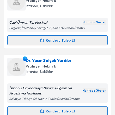
Pratisyen Hekimlik
takvim hazırlandığında e-posta ile bilgilendireceğiz.
İstanbul
,
Üsküdar
E-posta Adresiniz
Özel Ümran Tıp Merkezi
Haritada Göster
Bulgurlu, İzzettinbey Sokağı 6-3, 34200 Üsküdar/İstanbul
Kişisel verilerimin işlenmesine ilişkin
Aydınlatma
Randevu Talep Et
Randevu Takvimi Talebi
Metni
'ni okudum ve kişisel verilerimin belirtilen
kapsamda işlenmesini kabul ediyorum.
Dr. Abdıazız Yusuf Abdı
için randevu takvimi talebi
Dr. Yasın Selçuk Yardıbı
oluşturun. Size bu uzmandan randevu almanız için bir
Takvim Talebini Gönder
Pratisyen Hekimlik
takvim hazırlandığında e-posta ile bilgilendireceğiz.
İstanbul
,
Üsküdar
E-posta Adresiniz
İstanbul Haydarpaşa Numune Eğıtım Ve
Haritada Göster
Araştirma Hastanesı
Selimiye, Tıbbiye Cd. No:40, 34668 Üsküdar/İstanbul
Kişisel verilerimin işlenmesine ilişkin
Aydınlatma
Metni
'ni okudum ve kişisel verilerimin belirtilen
Randevu Talep Et
Randevu Takvimi Talebi