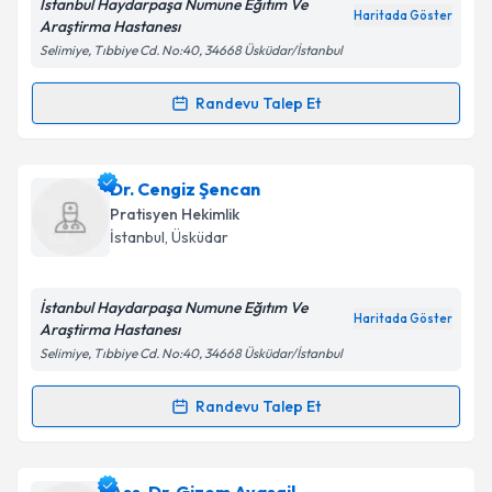
İstanbul Haydarpaşa Numune Eğıtım Ve
Haritada Göster
Araştirma Hastanesı
Selimiye, Tıbbiye Cd. No:40, 34668 Üsküdar/İstanbul
Kişisel verilerimin işlenmesine ilişkin
Aydınlatma
Metni
'ni okudum ve kişisel verilerimin belirtilen
Randevu Talep Et
Randevu Takvimi Talebi
kapsamda işlenmesini kabul ediyorum.
Dr. Ezgi Yarcı
için randevu takvimi talebi oluşturun.
Dr. Cengiz Şencan
Takvim Talebini Gönder
Size bu uzmandan randevu almanız için bir takvim
Pratisyen Hekimlik
hazırlandığında e-posta ile bilgilendireceğiz.
İstanbul
,
Üsküdar
E-posta Adresiniz
İstanbul Haydarpaşa Numune Eğıtım Ve
Haritada Göster
Araştirma Hastanesı
Selimiye, Tıbbiye Cd. No:40, 34668 Üsküdar/İstanbul
Kişisel verilerimin işlenmesine ilişkin
Aydınlatma
Metni
'ni okudum ve kişisel verilerimin belirtilen
Randevu Talep Et
Randevu Takvimi Talebi
kapsamda işlenmesini kabul ediyorum.
Dr. Cengiz Şencan
için randevu takvimi talebi