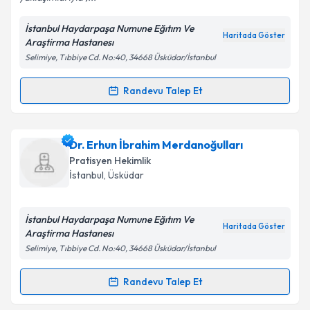
İstanbul Haydarpaşa Numune Eğıtım Ve
Kişisel verilerimin işlenmesine ilişkin
Aydınlatma
Haritada Göster
Araştirma Hastanesı
Metni
'ni okudum ve kişisel verilerimin belirtilen
Selimiye, Tıbbiye Cd. No:40, 34668 Üsküdar/İstanbul
kapsamda işlenmesini kabul ediyorum.
Randevu Talep Et
Randevu Takvimi Talebi
Takvim Talebini Gönder
Dr. Erdinç Ulu
için randevu takvimi talebi oluşturun.
Dr. Erhun İbrahim Merdanoğulları
Size bu uzmandan randevu almanız için bir takvim
Pratisyen Hekimlik
hazırlandığında e-posta ile bilgilendireceğiz.
İstanbul
,
Üsküdar
E-posta Adresiniz
İstanbul Haydarpaşa Numune Eğıtım Ve
Haritada Göster
Araştirma Hastanesı
Selimiye, Tıbbiye Cd. No:40, 34668 Üsküdar/İstanbul
Kişisel verilerimin işlenmesine ilişkin
Aydınlatma
Metni
'ni okudum ve kişisel verilerimin belirtilen
Randevu Talep Et
Randevu Takvimi Talebi
kapsamda işlenmesini kabul ediyorum.