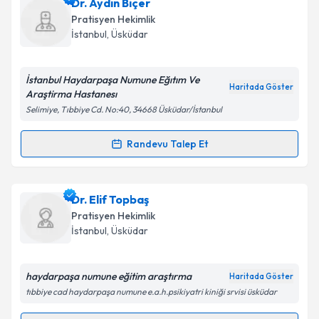
Dr. Ali İhsan Oluk
için randevu takvimi talebi
Dr. Aydın Biçer
oluşturun. Size bu uzmandan randevu almanız için bir
Pratisyen Hekimlik
takvim hazırlandığında e-posta ile bilgilendireceğiz.
İstanbul
,
Üsküdar
E-posta Adresiniz
İstanbul Haydarpaşa Numune Eğıtım Ve
Haritada Göster
Araştirma Hastanesı
Selimiye, Tıbbiye Cd. No:40, 34668 Üsküdar/İstanbul
Kişisel verilerimin işlenmesine ilişkin
Aydınlatma
Metni
'ni okudum ve kişisel verilerimin belirtilen
Randevu Talep Et
Randevu Takvimi Talebi
kapsamda işlenmesini kabul ediyorum.
Dr. Aydın Biçer
için randevu takvimi talebi oluşturun.
Dr. Elif Topbaş
Takvim Talebini Gönder
Size bu uzmandan randevu almanız için bir takvim
Pratisyen Hekimlik
hazırlandığında e-posta ile bilgilendireceğiz.
İstanbul
,
Üsküdar
E-posta Adresiniz
haydarpaşa numune eğitim araştırma
Haritada Göster
tıbbiye cad haydarpaşa numune e.a.h.psikiyatri kiniği srvisi üsküdar