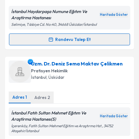
İstanbul Haydarpaşa Numune Eğıtım Ve
Haritada Göster
Araştirma Hastanesı
Kişisel verilerimin işlenmesine ilişkin
Aydınlatma
Selimiye, Tıbbiye Cd. No:40, 34668 Üsküdar/İstanbul
Metni
'ni okudum ve kişisel verilerimin belirtilen
kapsamda işlenmesini kabul ediyorum.
Randevu Talep Et
Randevu Takvimi Talebi
Takvim Talebini Gönder
Dr. Cebrail Ekmekçi
için randevu takvimi talebi
Uzm. Dr. Deniz Sema Maktav Çelikmen
oluşturun. Size bu uzmandan randevu almanız için bir
Pratisyen Hekimlik
takvim hazırlandığında e-posta ile bilgilendireceğiz.
İstanbul
,
Üsküdar
E-posta Adresiniz
Adres
1
Adres
2
İstanbul Fatıh Sultan Mehmet Eğıtım Ve
Haritada Göster
Kişisel verilerimin işlenmesine ilişkin
Aydınlatma
Araştirma Hastanesı(S)
Metni
'ni okudum ve kişisel verilerimin belirtilen
İçerenköy, Fatih Sultan Mehmet Eğitim ve Araştırma Hst., 34752
kapsamda işlenmesini kabul ediyorum.
Ataşehir/İstanbul