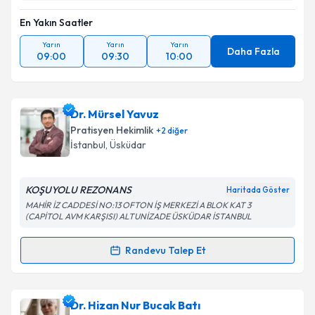
En Yakın Saatler
Yarın
Yarın
Yarın
Daha Fazla
09:00
09:30
10:00
Dr. Mürsel Yavuz
Pratisyen Hekimlik
+
2
diğer
İstanbul
,
Üsküdar
KOŞUYOLU REZONANS
Haritada Göster
MAHİR İZ CADDESİ NO:13 OFTON İŞ MERKEZİ A BLOK KAT 3
(CAPİTOL AVM KARŞISI) ALTUNİZADE ÜSKÜDAR İSTANBUL
Randevu Talep Et
Randevu Takvimi Talebi
Dr. Mürsel Yavuz
için randevu takvimi talebi
Dr. Hizan Nur Bucak Batı