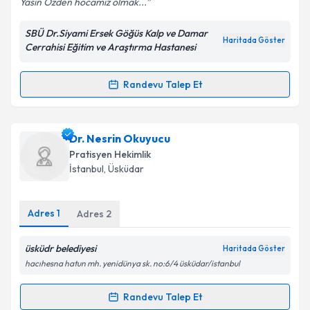
Yasin Özden hocamız olmak...
SBÜ Dr.Siyami Ersek Göğüs Kalp ve Damar
Kişisel verilerimin işlenmesine ilişkin
Aydınlatma
Haritada Göster
Cerrahisi Eğitim ve Araştırma Hastanesi
Metni
'ni okudum ve kişisel verilerimin belirtilen
kapsamda işlenmesini kabul ediyorum.
Randevu Talep Et
Randevu Takvimi Talebi
Takvim Talebini Gönder
Op. Dr. Yasin Özden
için randevu takvimi talebi
Dr. Nesrin Okuyucu
oluşturun. Size bu uzmandan randevu almanız için bir
Pratisyen Hekimlik
takvim hazırlandığında e-posta ile bilgilendireceğiz.
İstanbul
,
Üsküdar
E-posta Adresiniz
Adres
1
Adres
2
üsküdr belediyesi
Haritada Göster
Kişisel verilerimin işlenmesine ilişkin
Aydınlatma
hacıhesna hatun mh. yenidünya sk. no:6/4 üsküdar/istanbul
Metni
'ni okudum ve kişisel verilerimin belirtilen
kapsamda işlenmesini kabul ediyorum.
Randevu Talep Et
Randevu Takvimi Talebi