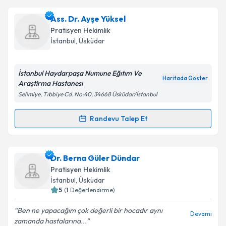
Dr. Erhun İbrahim Merdanoğulları
için randevu
Ass. Dr. Ayşe Yüksel
Takvim Talebini Gönder
takvimi talebi oluşturun. Size bu uzmandan randevu
Pratisyen Hekimlik
almanız için bir takvim hazırlandığında e-posta ile
İstanbul
,
Üsküdar
bilgilendireceğiz.
E-posta Adresiniz
İstanbul Haydarpaşa Numune Eğıtım Ve
Haritada Göster
Araştirma Hastanesı
Selimiye, Tıbbiye Cd. No:40, 34668 Üsküdar/İstanbul
Kişisel verilerimin işlenmesine ilişkin
Aydınlatma
Randevu Talep Et
Randevu Takvimi Talebi
Metni
'ni okudum ve kişisel verilerimin belirtilen
kapsamda işlenmesini kabul ediyorum.
Ass. Dr. Ayşe Yüksel
için randevu takvimi talebi
Dr. Berna Güler Dündar
oluşturun. Size bu uzmandan randevu almanız için bir
Takvim Talebini Gönder
Pratisyen Hekimlik
takvim hazırlandığında e-posta ile bilgilendireceğiz.
İstanbul
,
Üsküdar
5
(
1
Değerlendirme)
E-posta Adresiniz
Ben ne yapacağım çok değerli bir hocadır aynı
Devamı
zamanda hastalarına...