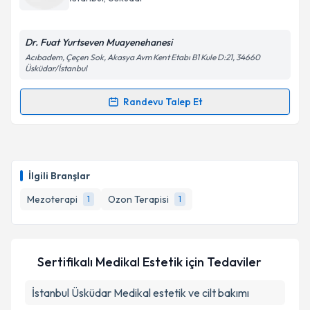
E-posta Adresiniz
Dr. Fuat Yurtseven Muayenehanesi
Acıbadem, Çeçen Sok, Akasya Avm Kent Etabı B1 Kule D:21, 34660
Üsküdar/İstanbul
Kişisel verilerimin işlenmesine ilişkin
Aydınlatma
Randevu Talep Et
Metni
'ni okudum ve kişisel verilerimin belirtilen
Randevu Takvimi Talebi
kapsamda işlenmesini kabul ediyorum.
Dr. Fuat Yurtseven
için randevu takvimi talebi
Takvim Talebini Gönder
oluşturun. Size bu uzmandan randevu almanız için bir
İlgili Branşlar
takvim hazırlandığında e-posta ile bilgilendireceğiz.
Mezoterapi
Ozon Terapisi
1
1
E-posta Adresiniz
Sertifikalı Medikal Estetik
için Tedaviler
Kişisel verilerimin işlenmesine ilişkin
Aydınlatma
İstanbul Üsküdar Medikal estetik ve cilt bakımı
Metni
'ni okudum ve kişisel verilerimin belirtilen
kapsamda işlenmesini kabul ediyorum.