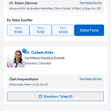
Dr. Rasim Dönmez
Haritada Göster
Akasya AVM, Acıbadem Mahallesi, Derin Sokak, A1 Blok, İç Kapı No: 183
En Yakın Saatler
Yarın
Yarın
Yarın
Daha Fazla
11:00
11:30
12:00
Dr. Ozlem Ates
Sertifikalı Medikal Estetik
İstanbul
,
Üsküdar
Özel muayenehane
Haritada Göster
Altunizade, Mahir İz Cd. No:47
Randevu Talep Et
Randevu Takvimi Talebi