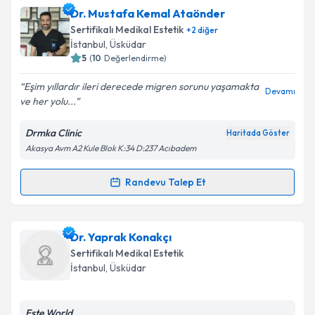
Dr. Ozlem Ates
için randevu takvimi talebi oluşturun.
Dr. Mustafa Kemal Ataönder
Size bu uzmandan randevu almanız için bir takvim
Sertifikalı Medikal Estetik
+
2
diğer
hazırlandığında e-posta ile bilgilendireceğiz.
İstanbul
,
Üsküdar
5
(
10
Değerlendirme)
E-posta Adresiniz
Eşim yıllardır ileri derecede migren sorunu yaşamakta
Devamı
ve her yolu...
Drmka Clinic
Haritada Göster
Kişisel verilerimin işlenmesine ilişkin
Aydınlatma
Akasya Avm A2 Kule Blok K:34 D:237 Acıbadem
Metni
'ni okudum ve kişisel verilerimin belirtilen
kapsamda işlenmesini kabul ediyorum.
Randevu Talep Et
Randevu Takvimi Talebi
Takvim Talebini Gönder
Dr. Mustafa Kemal Ataönder
için randevu takvimi
Dr. Yaprak Konakçı
talebi oluşturun. Size bu uzmandan randevu almanız
Sertifikalı Medikal Estetik
için bir takvim hazırlandığında e-posta ile
İstanbul
,
Üsküdar
bilgilendireceğiz.
E-posta Adresiniz
Este World