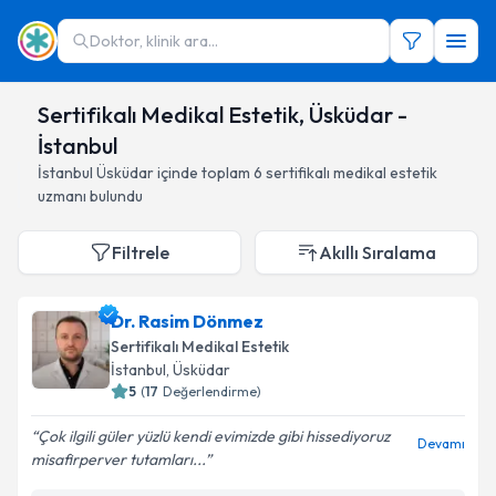
Doktor, klinik ara...
Sertifikalı Medikal Estetik, Üsküdar -
İstanbul
İstanbul
Üsküdar
içinde toplam
6
sertifikalı medikal estetik
uzmanı
bulundu
Filtrele
Akıllı Sıralama
Dr. Rasim Dönmez
Sertifikalı Medikal Estetik
İstanbul
,
Üsküdar
5
(
17
Değerlendirme)
Çok ilgili güler yüzlü kendi evimizde gibi hissediyoruz
Devamı
misafirperver tutamları...