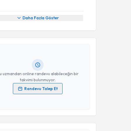
Daha Fazla Göster
akvimi Talebi
ysa Onat
için randevu takvimi talebi oluşturun. Size
 randevu almanız için bir takvim hazırlandığında e-
lgilendireceğiz.
resiniz
u uzmandan online randevu alabileceğin bir
takvimi bulunmuyor.
Randevu Talep Et
 verilerimin işlenmesine ilişkin
Aydınlatma Metni
'ni
 ve kişisel verilerimin belirtilen kapsamda
akvimi Talebi
esini kabul ediyorum.
em Arslan Akyüz
için randevu takvimi talebi
Takvim Talebini Gönder
Size bu uzmandan randevu almanız için bir takvim