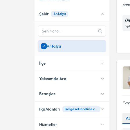
sami
Şehir
Antalya
Online danışmanlık sunan
Di
uzmanları göster
Yuk
Sadece
Antalya
bölgesinde
uzman ara
Antalya
İlçe
Yakınımda Ara
Branşlar
Konumuma yakın uzmanları
Muratpaşa
göster
ay 
Finike
İlgi Alanları
Bölgesel incelme ve yağ kaybı
A
Manavgat
Hizmetler
Diyetisyen