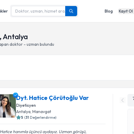
ikler
Blog
Kayıt Ol
, Antalya
yapan doktor - uzman bulundu
Dyt. Hatice Çörütoğlu Var
Diyetisyen
Antalya
, Manavgat
5
(
31
Değerlendirme)
 Hatice hanımla üçüncü aydayız. Uzman görüşü,