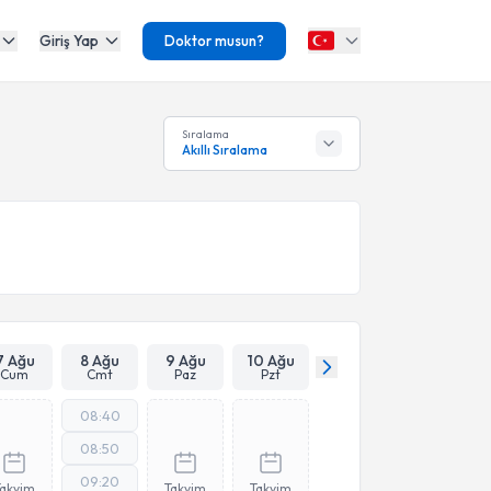
Giriş Yap
Doktor musun?
Sıralama
Akıllı Sıralama
7 Ağu
8 Ağu
9 Ağu
10 Ağu
Cum
Cmt
Paz
Pzt
08:40
08:50
09:20
Takvim
Takvim
Takvim