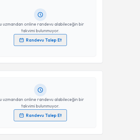
ında e-posta ile bilgilendireceğiz.
resiniz
u uzmandan online randevu alabileceğin bir
takvimi bulunmuyor.
Randevu Talep Et
akvimi Talebi
 verilerimin işlenmesine ilişkin
Aydınlatma Metni
'ni
 ve kişisel verilerimin belirtilen kapsamda
esini kabul ediyorum.
 Deniz Tepeli
için randevu takvimi talebi oluşturun.
andan randevu almanız için bir takvim
Takvim Talebini Gönder
ında e-posta ile bilgilendireceğiz.
resiniz
u uzmandan online randevu alabileceğin bir
takvimi bulunmuyor.
Randevu Talep Et
 verilerimin işlenmesine ilişkin
Aydınlatma Metni
'ni
 ve kişisel verilerimin belirtilen kapsamda
esini kabul ediyorum.