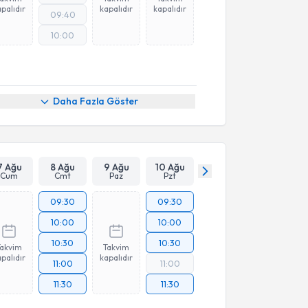
palıdır
kapalıdır
kapalıdır
09:40
10:00
Daha Fazla Göster
7 Ağu
8 Ağu
9 Ağu
10 Ağu
Cum
Cmt
Paz
Pzt
09:30
09:30
10:00
10:00
10:30
10:30
Takvim
Takvim
palıdır
kapalıdır
11:00
11:00
11:30
11:30