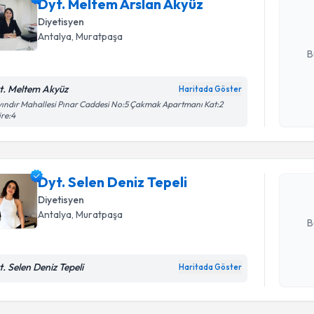
Dyt. Meltem Arslan Akyüz
hazırlandığ
Diyetisyen
E-posta Ad
Antalya
, Muratpaşa
B
t. Meltem Akyüz
Haritada Göster
Randevu T
Kişisel
ındır Mahallesi Pınar Caddesi No:5 Çakmak Apartmanı Kat:2
re:4
okudum
işlenm
Dyt. Selen
Size bu uzm
hazırlandığ
Dyt. Selen Deniz Tepeli
Diyetisyen
E-posta Ad
Antalya
, Muratpaşa
B
t. Selen Deniz Tepeli
Haritada Göster
Kişisel
okudum
işlenm