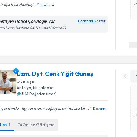
ka
miyeti ve desteği...
Devamı
yetisyen Hatice Çörütoğlu Var
Haritada Göster
arı Hisar, Hastane Cd. No:2 Kat:2 Daire:14
Uzm. Dyt. Cenk Yiğit Güneş
Diyetisyen
Antalya
, Muratpaşa
5
(
2
Değerlendirme)
içerisinde , kg vermemi sağlayarak harika bir...
Devamı
ka
dres
1
Online Görüşme