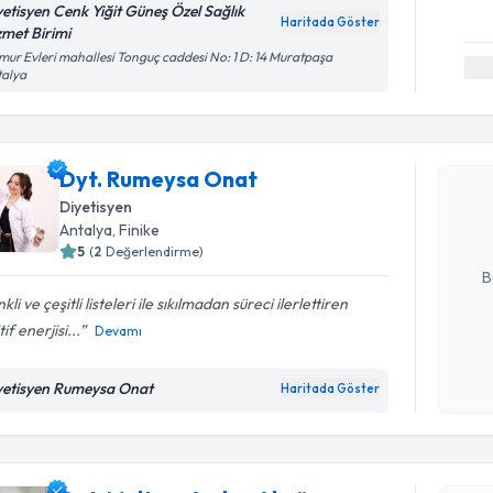
yetisyen Cenk Yiğit Güneş Özel Sağlık
Haritada Göster
zmet Birimi
ur Evleri mahallesi Tonguç caddesi No: 1 D: 14 Muratpaşa
talya
Randevu T
Dyt. Rume
Dyt. Rumeysa Onat
bu uzmandan
posta ile bi
Diyetisyen
Antalya
, Finike
E-posta Ad
5
(
2
Değerlendirme)
B
kli ve çeşitli listeleri ile sıkılmadan süreci ilerlettiren
tif enerjisi...
Devamı
Kişisel
okudum
Randevu T
yetisyen Rumeysa Onat
Haritada Göster
işlenm
Dyt. Melt
oluşturun. 