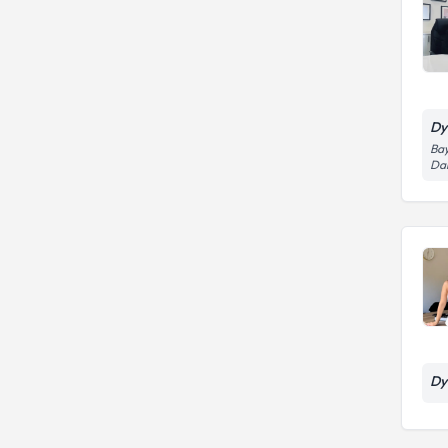
Kilo kontrolü
Dy
Bay
Dai
Dy