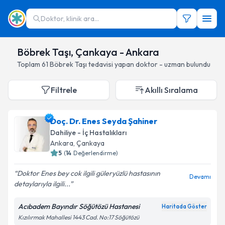
Doktor, klinik ara...
Böbrek Taşı, Çankaya - Ankara
Toplam
61
Böbrek Taşı
tedavisi yapan doktor - uzman bulundu
Filtrele
Akıllı Sıralama
Doç. Dr. Enes Seyda Şahiner
Dahiliye - İç Hastalıkları
Ankara
, Çankaya
5
(
14
Değerlendirme)
Doktor Enes bey cok ilgili güleryüzlü hastasının
Devamı
detaylarıyla ilgili...
Acıbadem Bayındır Söğütözü Hastanesi
Haritada Göster
Kızılırmak Mahallesi 1443 Cad. No:17 Söğütözü