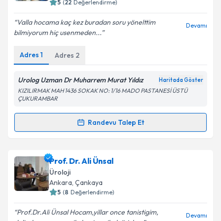
5
(
22
Değerlendirme)
E-posta Adresiniz
Valla hocama kaç kez buradan soru yönelttim
Devamı
bilmiyorum hiç usenmeden...
Adres
1
Adres
2
Kişisel verilerimin işlenmesine ilişkin
Aydınlatma
Metni
'ni okudum ve kişisel verilerimin belirtilen
kapsamda işlenmesini kabul ediyorum.
Urolog Uzman Dr Muharrem Murat Yıldız
Haritada Göster
KIZILIRMAK MAH 1436 SOKAK NO: 1/16 MADO PASTANESİ ÜSTÜ
ÇUKURAMBAR
Takvim Talebini Gönder
Randevu Talep Et
Randevu Takvimi Talebi
Op. Dr. Muharrem Murat Yıldız
için randevu takvimi
Prof. Dr. Ali Ünsal
talebi oluşturun. Size bu uzmandan randevu almanız
Üroloji
için bir takvim hazırlandığında e-posta ile
Ankara
, Çankaya
bilgilendireceğiz.
5
(
8
Değerlendirme)
E-posta Adresiniz
Prof.Dr.Ali Ünsal Hocam,yillar once tanistigim,
Devamı