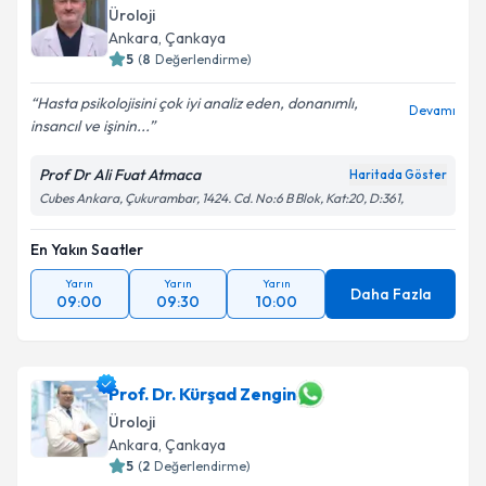
Üroloji
Ankara
, Çankaya
5
(
8
Değerlendirme)
Hasta psikolojisini çok iyi analiz eden, donanımlı,
Devamı
insancıl ve işinin...
Prof Dr Ali Fuat Atmaca
Haritada Göster
Cubes Ankara, Çukurambar, 1424. Cd. No:6 B Blok, Kat:20, D:361,
En Yakın Saatler
Yarın
Yarın
Yarın
Daha Fazla
09:00
09:30
10:00
Prof. Dr. Kürşad Zengin
Üroloji
Ankara
, Çankaya
5
(
2
Değerlendirme)