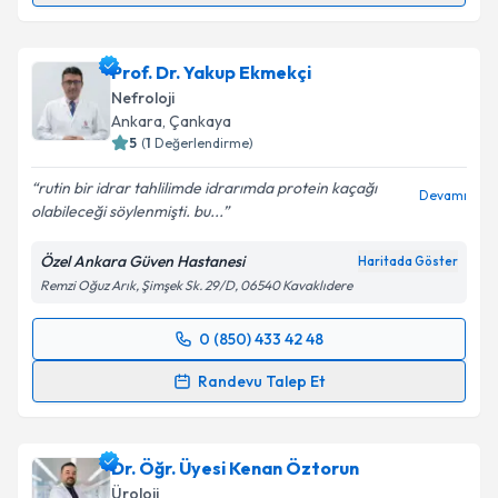
Uzm. Dr. Yaşar Hüseyin Onganlar
için randevu
takvimi talebi oluşturun. Size bu uzmandan randevu
Prof. Dr. Yakup Ekmekçi
almanız için bir takvim hazırlandığında e-posta ile
bilgilendireceğiz.
Nefroloji
Ankara
, Çankaya
E-posta Adresiniz
5
(
1
Değerlendirme)
rutin bir idrar tahlilimde idrarımda protein kaçağı
Devamı
olabileceği söylenmişti. bu...
Kişisel verilerimin işlenmesine ilişkin
Aydınlatma
Özel Ankara Güven Hastanesi
Haritada Göster
Metni
'ni okudum ve kişisel verilerimin belirtilen
Remzi Oğuz Arık, Şimşek Sk. 29/D, 06540 Kavaklıdere
kapsamda işlenmesini kabul ediyorum.
0 (850) 433 42 48
Randevu Takvimi Talebi
Takvim Talebini Gönder
Randevu Talep Et
Prof. Dr. Yakup Ekmekçi
için randevu takvimi talebi
oluşturun. Size bu uzmandan randevu almanız için bir
Dr. Öğr. Üyesi Kenan Öztorun
takvim hazırlandığında e-posta ile bilgilendireceğiz.
Üroloji