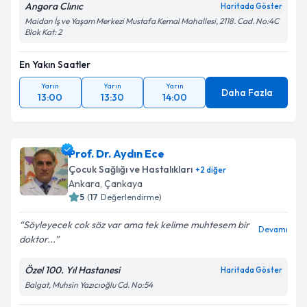
Angora Clınıc
Haritada Göster
Maidan İş ve Yaşam Merkezi Mustafa Kemal Mahallesi, 2118. Cad. No:4C
Blok Kat: 2
En Yakın Saatler
Yarın
Yarın
Yarın
Daha Fazla
13:00
13:30
14:00
Prof. Dr. Aydın Ece
Çocuk Sağlığı ve Hastalıkları
+
2
diğer
Ankara
, Çankaya
5
(
17
Değerlendirme)
Söyleyecek cok söz var ama tek kelime muhtesem bir
Devamı
doktor...
Özel 100. Yıl Hastanesi
Haritada Göster
Balgat, Muhsin Yazıcıoğlu Cd. No:54