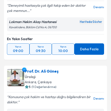
Deneyimli hastasıyla çok ilgili takip eden bir doktor
Devamı
çok memnun...
Lokman Hekim Akay Hastanesi
Haritada Göster
Kavaklıdere, Büklüm Cd No:4, 06700
En Yakın Saatler
Yarın
Yarın
Yarın
Daha Fazla
09:00
09:30
10:00
Prof. Dr. Ali Güneş
Üroloji
Ankara
, Çankaya
5
(
1
Değerlendirme)
Konusuna çok hakim ve hastayı doğru bilgilendiren bir
Devamı
doktor.