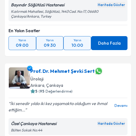
Bayındır Söğütözü Hastanesi
Haritada Göster
Kızılırmak Mahallesi, Söğütözü, 1443 Cad. No:17, 06680
Çankaya/Ankara, Turkey
En Yakın Saatler
Yarın
Yarın
Yarın
Daha Fazla
09:00
09:30
10:00
Prof. Dr. Mehmet Şevki Sert
Üroloji
Ankara
, Çankaya
5
(
95
Değerlendirme)
İki senedir yılda iki kez yaşamakta olduğum ve ihmal
Devamı
ettiğim...
Özel Çankaya Hastanesi
Haritada Göster
Bülten Sokak No:44