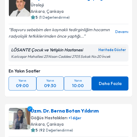
Üroloji
Ankara
, Çankaya
5
(
1
Değerlendirme)
Başvuru sebebim den kaynaklı tedirginliğim hocamın
Devamı
radyolojik tetkiklerimden önce yaptığı...
LÖSANTE Çocuk ve Yetişkin Hastanesi
Haritada Göster
Kızılcaşar Mahallesi 23 Nisan Caddesi 2705 Sokak No:20 İncek
En Yakın Saatler
Yarın
Yarın
Yarın
Daha Fazla
09:00
09:30
10:00
Uzm. Dr. Berna Botan Yıldırım
Göğüs Hastalıkları
+
1
diğer
Ankara
, Çankaya
5
(
92
Değerlendirme)