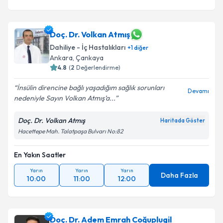
Doç. Dr. Volkan Atmış
Dahiliye - İç Hastalıkları
+
1
diğer
Ankara
, Çankaya
4.8
(
2
Değerlendirme)
İnsülin direncine bağlı yaşadığım sağlık sorunları
Devamı
nedeniyle Sayın Volkan Atmış’a...
Doç. Dr. Volkan Atmış
Haritada Göster
Hacettepe Mah. Talatpaşa Bulvarı No:82
En Yakın Saatler
Yarın
Yarın
Yarın
Daha Fazla
10:00
11:00
12:00
Doç. Dr. Adem Emrah Coğuplugil