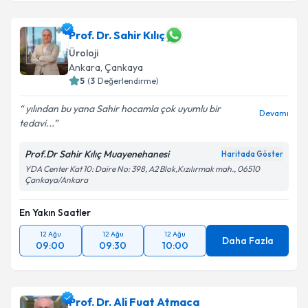
Prof. Dr. Sahir Kılıç
Üroloji
Ankara
, Çankaya
5
(
3
Değerlendirme)
yılından bu yana Sahir hocamla çok uyumlu bir
Devamı
tedavi...
Prof.Dr Sahir Kılıç Muayenehanesi
Haritada Göster
YDA Center Kat 10: Daire No: 398, A2 Blok,Kızılırmak mah., 06510
Çankaya/Ankara
En Yakın Saatler
12 Ağu
12 Ağu
12 Ağu
Daha Fazla
09:00
09:30
10:00
Prof. Dr. Ali Fuat Atmaca