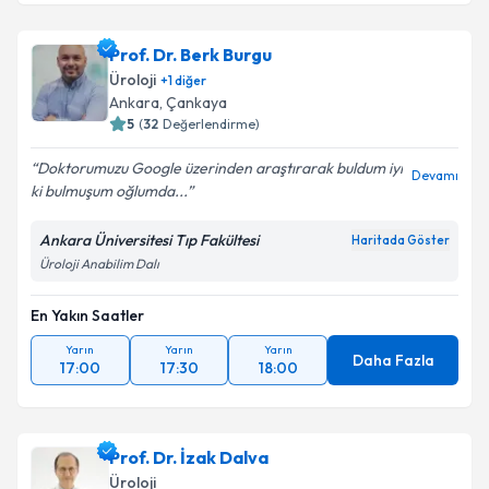
Prof. Dr. Müjdat Yenicesu
için randevu takvimi talebi
oluşturun. Size bu uzmandan randevu almanız için bir
Prof. Dr. Berk Burgu
takvim hazırlandığında e-posta ile bilgilendireceğiz.
Üroloji
+
1
diğer
E-posta Adresiniz
Ankara
, Çankaya
5
(
32
Değerlendirme)
Doktorumuzu Google üzerinden araştırarak buldum iyi
Devamı
ki bulmuşum oğlumda...
Kişisel verilerimin işlenmesine ilişkin
Aydınlatma
Metni
'ni okudum ve kişisel verilerimin belirtilen
Ankara Üniversitesi Tıp Fakültesi
Haritada Göster
kapsamda işlenmesini kabul ediyorum.
Üroloji Anabilim Dalı
En Yakın Saatler
Takvim Talebini Gönder
Yarın
Yarın
Yarın
Daha Fazla
17:00
17:30
18:00
Prof. Dr. İzak Dalva
Üroloji