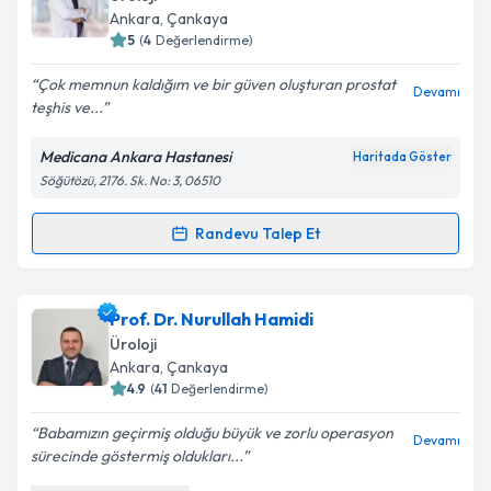
E-posta Adresiniz
Ankara
, Çankaya
5
(
4
Değerlendirme)
Çok memnun kaldığım ve bir güven oluşturan prostat
Devamı
teşhis ve...
Kişisel verilerimin işlenmesine ilişkin
Aydınlatma
Metni
'ni okudum ve kişisel verilerimin belirtilen
Medicana Ankara Hastanesi
Haritada Göster
kapsamda işlenmesini kabul ediyorum.
Söğütözü, 2176. Sk. No: 3, 06510
Takvim Talebini Gönder
Randevu Talep Et
Randevu Takvimi Talebi
Dr. Öğr. Üyesi Kenan Öztorun
için randevu takvimi
Prof. Dr. Nurullah Hamidi
talebi oluşturun. Size bu uzmandan randevu almanız
Üroloji
için bir takvim hazırlandığında e-posta ile
Ankara
, Çankaya
bilgilendireceğiz.
4.9
(
41
Değerlendirme)
E-posta Adresiniz
Babamızın geçirmiş olduğu büyük ve zorlu operasyon
Devamı
sürecinde göstermiş oldukları...