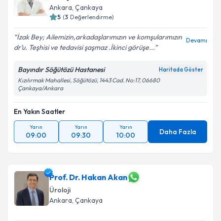
Ankara
, Çankaya
5
(
3
Değerlendirme)
İzak Bey; Ailemizin,arkadaşlarımızın ve komşularımızın
Devamı
dr’u. Teşhisi ve tedavisi şaşmaz .İkinci görüşe...
Bayındır Söğütözü Hastanesi
Haritada Göster
Kızılırmak Mahallesi, Söğütözü, 1443 Cad. No:17, 06680
Çankaya/Ankara
En Yakın Saatler
Yarın
Yarın
Yarın
Daha Fazla
09:00
09:30
10:00
Prof. Dr. Hakan Akan
Üroloji
Ankara
, Çankaya