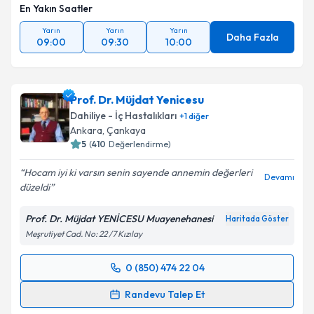
En Yakın Saatler
Yarın
Yarın
Yarın
Daha Fazla
09:00
09:30
10:00
Prof. Dr. Müjdat Yenicesu
Dahiliye - İç Hastalıkları
+
1
diğer
Ankara
, Çankaya
5
(
410
Değerlendirme)
Hocam iyi ki varsın senin sayende annemin değerleri
Devamı
düzeldi
Prof. Dr. Müjdat YENİCESU Muayenehanesi
Haritada Göster
Meşrutiyet Cad. No: 22 /7 Kızılay
0 (850) 474 22 04
Randevu Takvimi Talebi
Randevu Talep Et