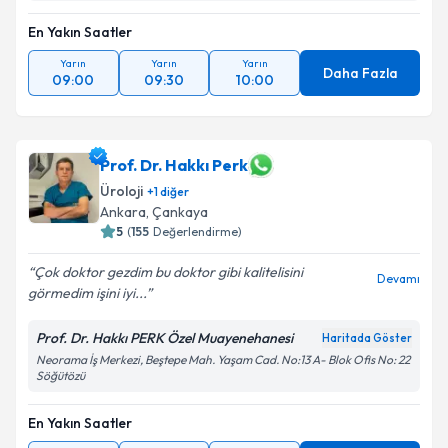
En Yakın Saatler
Yarın
Yarın
Yarın
Daha Fazla
09:00
09:30
10:00
Prof. Dr. Hakkı Perk
Üroloji
+
1
diğer
Ankara
, Çankaya
5
(
155
Değerlendirme)
Çok doktor gezdim bu doktor gibi kalitelisini
Devamı
görmedim işini iyi...
Prof. Dr. Hakkı PERK Özel Muayenehanesi
Haritada Göster
Neorama İş Merkezi, Beştepe Mah. Yaşam Cad. No:13 A- Blok Ofis No: 22
Söğütözü
En Yakın Saatler