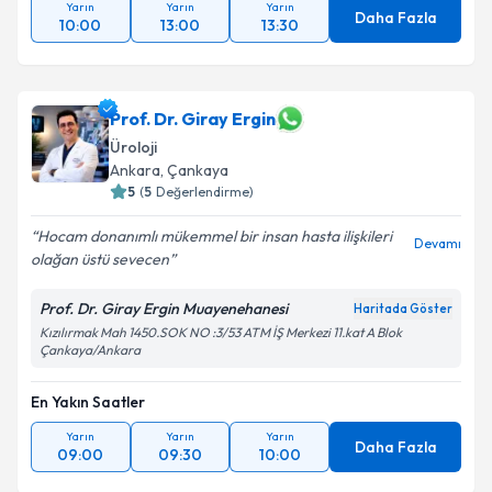
Yarın
Yarın
Yarın
Daha Fazla
10:00
13:00
13:30
Prof. Dr. Giray Ergin
Üroloji
Ankara
, Çankaya
5
(
5
Değerlendirme)
Hocam donanımlı mükemmel bir insan hasta ilişkileri
Devamı
olağan üstü sevecen
Prof. Dr. Giray Ergin Muayenehanesi
Haritada Göster
Kızılırmak Mah 1450.SOK NO :3/53 ATM İŞ Merkezi 11.kat A Blok
Çankaya/Ankara
En Yakın Saatler
Yarın
Yarın
Yarın
Daha Fazla
09:00
09:30
10:00