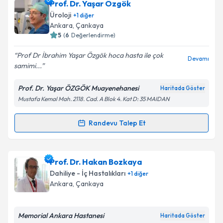
Uzm. Dr. Mehmet Turfanda
için randevu takvimi
Prof. Dr. Yaşar Özgök
talebi oluşturun. Size bu uzmandan randevu almanız
Üroloji
+
1
diğer
için bir takvim hazırlandığında e-posta ile
Ankara
, Çankaya
bilgilendireceğiz.
5
(
6
Değerlendirme)
E-posta Adresiniz
Prof Dr İbrahim Yaşar Özgök hoca hasta ile çok
Devamı
samimi...
Prof. Dr. Yaşar ÖZGÖK Muayenehanesi
Haritada Göster
Mustafa Kemal Mah. 2118. Cad. A Blok 4. Kat D: 35 MAIDAN
Kişisel verilerimin işlenmesine ilişkin
Aydınlatma
Metni
'ni okudum ve kişisel verilerimin belirtilen
kapsamda işlenmesini kabul ediyorum.
Randevu Talep Et
Randevu Takvimi Talebi
Takvim Talebini Gönder
Prof. Dr. Yaşar Özgök
için randevu takvimi talebi
Prof. Dr. Hakan Bozkaya
oluşturun. Size bu uzmandan randevu almanız için bir
Dahiliye - İç Hastalıkları
+
1
diğer
takvim hazırlandığında e-posta ile bilgilendireceğiz.
Ankara
, Çankaya
E-posta Adresiniz
Memorial Ankara Hastanesi
Haritada Göster