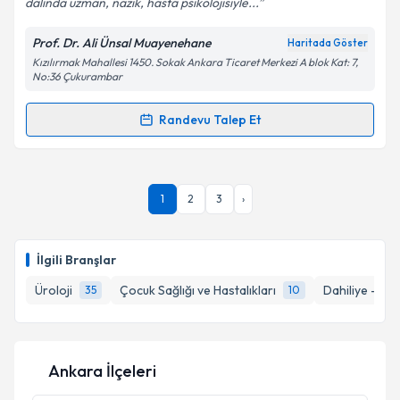
dalinda uzman, nazik, hasta psikolojisiyle...
Prof. Dr. Ali Ünsal Muayenehane
Haritada Göster
Kızılırmak Mahallesi 1450. Sokak Ankara Ticaret Merkezi A blok Kat: 7,
Kişisel verilerimin işlenmesine ilişkin
Aydınlatma
No:36 Çukurambar
Metni
'ni okudum ve kişisel verilerimin belirtilen
kapsamda işlenmesini kabul ediyorum.
Randevu Talep Et
Randevu Takvimi Talebi
Takvim Talebini Gönder
Prof. Dr. Ali Ünsal
için randevu takvimi talebi
1
2
3
›
oluşturun. Size bu uzmandan randevu almanız için bir
takvim hazırlandığında e-posta ile bilgilendireceğiz.
E-posta Adresiniz
İlgili Branşlar
Üroloji
Çocuk Sağlığı ve Hastalıkları
Dahiliye - İç H
35
10
Kişisel verilerimin işlenmesine ilişkin
Aydınlatma
Metni
'ni okudum ve kişisel verilerimin belirtilen
Ankara İlçeleri
kapsamda işlenmesini kabul ediyorum.