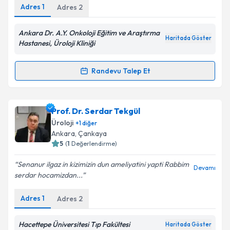
Adres
1
Adres
2
Kişisel verilerimin işlenmesine ilişkin
Aydınlatma
Metni
'ni okudum ve kişisel verilerimin belirtilen
Ankara Dr. A.Y. Onkoloji Eğitim ve Araştırma
Haritada Göster
kapsamda işlenmesini kabul ediyorum.
Hastanesi, Üroloji Kliniği
Randevu Talep Et
Takvim Talebini Gönder
Randevu Takvimi Talebi
Prof. Dr. Nurullah Hamidi
için randevu takvimi talebi
Prof. Dr. Serdar Tekgül
oluşturun. Size bu uzmandan randevu almanız için bir
Üroloji
+
1
diğer
takvim hazırlandığında e-posta ile bilgilendireceğiz.
Ankara
, Çankaya
5
(
1
Değerlendirme)
E-posta Adresiniz
Senanur ilgaz in kizimizin dun ameliyatini yapti Rabbim
Devamı
serdar hocamizdan...
Adres
1
Adres
2
Kişisel verilerimin işlenmesine ilişkin
Aydınlatma
Metni
'ni okudum ve kişisel verilerimin belirtilen
kapsamda işlenmesini kabul ediyorum.
Hacettepe Üniversitesi Tıp Fakültesi
Haritada Göster