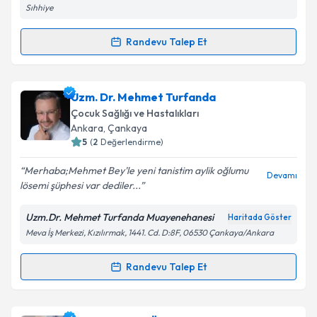
Sıhhiye
Takvim Talebini Gönder
Randevu Talep Et
Randevu Takvimi Talebi
Prof. Dr. Serdar Tekgül
için randevu takvimi talebi
Uzm. Dr. Mehmet Turfanda
oluşturun. Size bu uzmandan randevu almanız için bir
Çocuk Sağlığı ve Hastalıkları
takvim hazırlandığında e-posta ile bilgilendireceğiz.
Ankara
, Çankaya
5
(
2
Değerlendirme)
E-posta Adresiniz
Merhaba;Mehmet Bey'le yeni tanistim aylik oğlumu
Devamı
lösemi şüphesi var dediler...
Uzm.Dr. Mehmet Turfanda Muayenehanesi
Haritada Göster
Kişisel verilerimin işlenmesine ilişkin
Aydınlatma
Meva İş Merkezi, Kızılırmak, 1441. Cd. D:8F, 06530 Çankaya/Ankara
Metni
'ni okudum ve kişisel verilerimin belirtilen
kapsamda işlenmesini kabul ediyorum.
Randevu Talep Et
Randevu Takvimi Talebi
Takvim Talebini Gönder