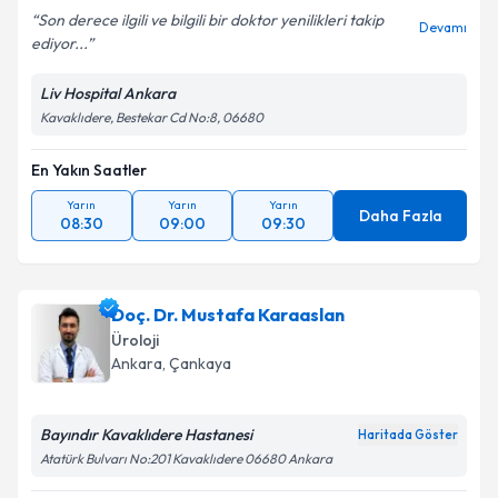
Son derece ilgili ve bilgili bir doktor yenilikleri takip
Devamı
ediyor...
Liv Hospital Ankara
Kavaklıdere, Bestekar Cd No:8, 06680
En Yakın Saatler
Yarın
Yarın
Yarın
Daha Fazla
08:30
09:00
09:30
Doç. Dr. Mustafa Karaaslan
Üroloji
Ankara
, Çankaya
Bayındır Kavaklıdere Hastanesi
Haritada Göster
Atatürk Bulvarı No:201 Kavaklıdere 06680 Ankara