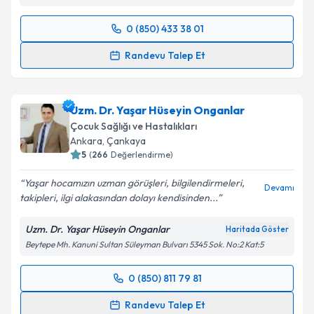
0 (850) 433 38 01
Randevu Takvimi Talebi
Randevu Talep Et
Prof. Dr. Kaan Aydos
için randevu takvimi talebi
oluşturun. Size bu uzmandan randevu almanız için bir
Uzm. Dr. Yaşar Hüseyin Onganlar
takvim hazırlandığında e-posta ile bilgilendireceğiz.
Çocuk Sağlığı ve Hastalıkları
E-posta Adresiniz
Ankara
, Çankaya
5
(
266
Değerlendirme)
Yaşar hocamızın uzman görüşleri, bilgilendirmeleri,
Devamı
takipleri, ilgi alakasından dolayı kendisinden...
Kişisel verilerimin işlenmesine ilişkin
Aydınlatma
Metni
'ni okudum ve kişisel verilerimin belirtilen
Uzm. Dr. Yaşar Hüseyin Onganlar
Haritada Göster
kapsamda işlenmesini kabul ediyorum.
Beytepe Mh. Kanuni Sultan Süleyman Bulvarı 5345 Sok. No:2 Kat:5
Takvim Talebini Gönder
0 (850) 811 79 81
Randevu Takvimi Talebi
Randevu Talep Et