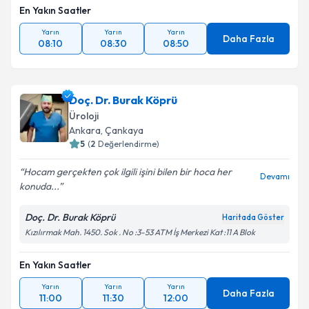
En Yakın Saatler
Yarın
Yarın
Yarın
Daha Fazla
08:10
08:30
08:50
Doç. Dr. Burak Köprü
Üroloji
Ankara
, Çankaya
5
(
2
Değerlendirme)
Hocam gerçekten çok ilgili işini bilen bir hoca her
Devamı
konuda...
Doç. Dr. Burak Köprü
Haritada Göster
Kızılırmak Mah. 1450. Sok . No :3-53 ATM İş Merkezi Kat :11 A Blok
En Yakın Saatler
Yarın
Yarın
Yarın
Daha Fazla
11:00
11:30
12:00