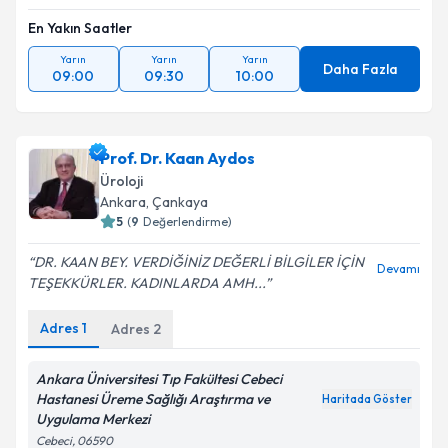
En Yakın Saatler
Yarın
Yarın
Yarın
Daha Fazla
09:00
09:30
10:00
Prof. Dr. Kaan Aydos
Üroloji
Ankara
, Çankaya
5
(
9
Değerlendirme)
DR. KAAN BEY. VERDİĞİNİZ DEĞERLİ BİLGİLER İÇİN
Devamı
TEŞEKKÜRLER. KADINLARDA AMH...
Adres
1
Adres
2
Ankara Üniversitesi Tıp Fakültesi Cebeci
Hastanesi Üreme Sağlığı Araştırma ve
Haritada Göster
Uygulama Merkezi
Cebeci, 06590