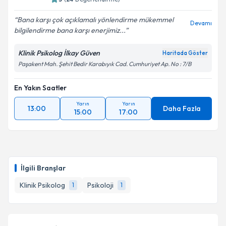
Bana karşı çok açıklamalı yönlendirme mükemmel
Devamı
bilgilendirme bana karşı enerjimiz...
Klinik Psikolog İlkay Güven
Haritada Göster
Paşakent Mah. Şehit Bedir Karabıyık Cad. Cumhuriyet Ap. No : 7/B
En Yakın Saatler
Yarın
Yarın
13:00
Daha Fazla
15:00
17:00
İlgili Branşlar
Klinik Psikolog
Psikoloji
1
1