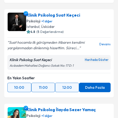
Klinik Psikolog Suat Keçeci
Psikoloji
+
1
diğer
İstanbul
, Üsküdar
4.8
(
5
Değerlendirme)
Suat hocamla ilk görüşmeden itibaren kendimi
Devamı
yargılanmadan dinlenmiş hissettim. Süreci...
Klinik Psikolog Suat Keçeci
Haritada Göster
Acıbadem Mahallesi Doğancı Sokak No: 17 D: 1
En Yakın Saatler
10:00
11:00
12:00
Daha Fazla
Klinik Psikolog İlayda Sezer Yamaç
Psikoloji
+
1
diğer