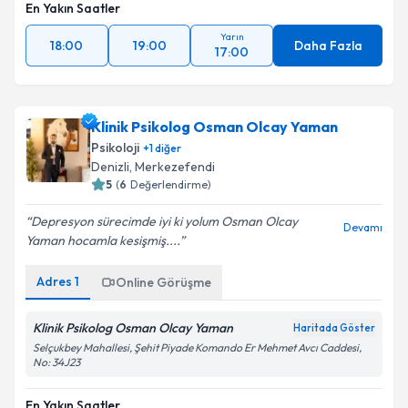
En Yakın Saatler
Yarın
18:00
19:00
Daha Fazla
17:00
Klinik Psikolog Osman Olcay Yaman
Psikoloji
+
1
diğer
Denizli
, Merkezefendi
5
(
6
Değerlendirme)
Depresyon sürecimde iyi ki yolum Osman Olcay
Devamı
Yaman hocamla kesişmiş....
Adres
1
Online Görüşme
Klinik Psikolog Osman Olcay Yaman
Haritada Göster
Selçukbey Mahallesi, Şehit Piyade Komando Er Mehmet Avcı Caddesi,
No: 34J23
En Yakın Saatler