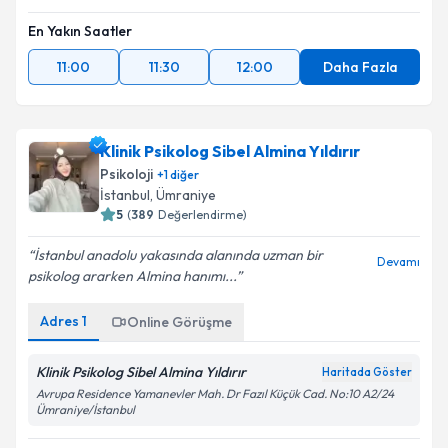
En Yakın Saatler
11:00
11:30
12:00
Daha Fazla
Klinik Psikolog Sibel Almina Yıldırır
Psikoloji
+
1
diğer
İstanbul
, Ümraniye
5
(
389
Değerlendirme)
İstanbul anadolu yakasında alanında uzman bir
Devamı
psikolog ararken Almina hanımı...
Adres
1
Online Görüşme
Klinik Psikolog Sibel Almina Yıldırır
Haritada Göster
Avrupa Residence Yamanevler Mah. Dr Fazıl Küçük Cad. No:10 A2/24
Ümraniye/İstanbul