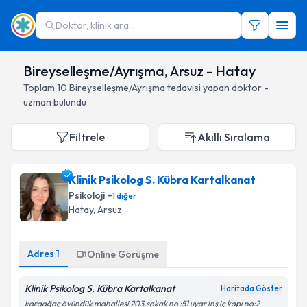
Doktor, klinik ara...
Bireyselleşme/Ayrışma, Arsuz - Hatay
Toplam
10
Bireyselleşme/Ayrışma
tedavisi yapan doktor -
uzman bulundu
Filtrele
Akıllı Sıralama
Klinik Psikolog S. Kübra Kartalkanat
Psikoloji
+
1
diğer
Hatay
, Arsuz
Adres
1
Online Görüşme
Klinik Psikolog S. Kübra Kartalkanat
Haritada Göster
karaağaç övündük mahallesi 203.sokak no :51 uyar inş iç kapı no:2