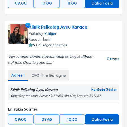
09:00
10:00
11:00
Daha Fazla
Klinik Psikolog Aysu Karaca
Psikoloji
+
1
diğer
Kocaeli
, İzmit
5
(
16
Değerlendirme)
Aysu hanım benim hayatımdaki en buyuk dönüm
Devamı
noktası. Onunla yapmis...
Adres
1
Online Görüşme
Klinik Psikolog Aysu Karaca
Haritada Göster
Yahyakaptan Mah. Elzem Sk. MARS AVM Dış Kapı No:54 D:67
En Yakın Saatler
09:00
09:45
10:30
Daha Fazla