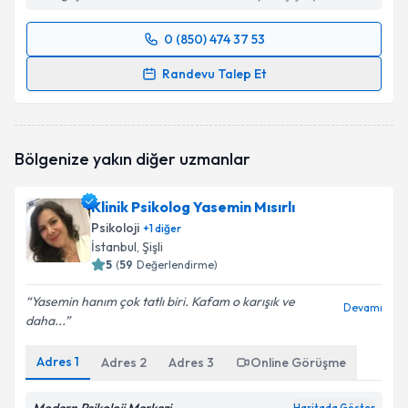
0 (850) 474 37 53
Randevu Takvimi Talebi
Randevu Talep Et
Klinik Psikolog S. Kübra Kartalkanat
için randevu
takvimi talebi oluşturun. Size bu uzmandan randevu
almanız için bir takvim hazırlandığında e-posta ile
Bölgenize yakın diğer uzmanlar
bilgilendireceğiz.
E-posta Adresiniz
Klinik Psikolog Yasemin Mısırlı
Psikoloji
+
1
diğer
İstanbul
, Şişli
5
(
59
Değerlendirme)
Kişisel verilerimin işlenmesine ilişkin
Aydınlatma
Yasemin hanım çok tatlı biri. Kafam o karışık ve
Metni
'ni okudum ve kişisel verilerimin belirtilen
Devamı
daha...
kapsamda işlenmesini kabul ediyorum.
Adres
1
Adres
2
Adres
3
Online Görüşme
Takvim Talebini Gönder