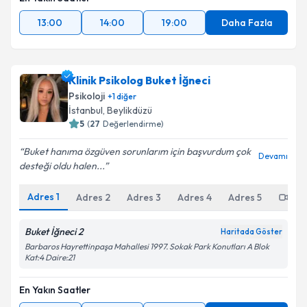
13:00
14:00
19:00
Daha Fazla
Klinik Psikolog Buket İğneci
Psikoloji
+
1
diğer
İstanbul
, Beylikdüzü
5
(
27
Değerlendirme)
Buket hanıma özgüven sorunlarım için başvurdum çok
Devamı
desteği oldu halen...
Adres
1
Adres
2
Adres
3
Adres
4
Adres
5
Onl
Buket İğneci 2
Haritada Göster
Barbaros Hayrettinpaşa Mahallesi 1997. Sokak Park Konutları A Blok
Kat:4 Daire:21
En Yakın Saatler