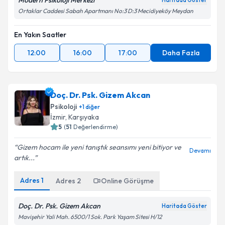
Modern Psikoloji Merkezi
Haritada Göster
Ortaklar Caddesi Sabah Apartmanı No:3 D:3 Mecidiyeköy Meydan
En Yakın Saatler
12:00
16:00
17:00
Daha Fazla
Doç. Dr. Psk. Gizem Akcan
Psikoloji
+
1
diğer
İzmir
, Karşıyaka
5
(
51
Değerlendirme)
Gizem hocam ile yeni tanıştık seansımı yeni bitiyor ve
Devamı
artık...
Adres
1
Adres
2
Online Görüşme
Doç. Dr. Psk. Gizem Akcan
Haritada Göster
Mavişehir Yali Mah. 6500/1 Sok. Park Yaşam Sitesi H/12