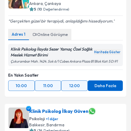
Ankara
, Çankaya
5
(
10
Değerlendirme)
Gerçekten güzel bir terapiydi, anlaşıldığımı hissediyorum.
Adres
1
Online Görüşme
Klinik Psikolog İlayda Sezer Yamaç Özel Sağlık
Haritada Göster
Meslek Hizmet Birimi
Çukurambar Mah. 1424. Sok 6/1 Cubes Ankara Plaza B1 Blok Kat: 5 D:91
En Yakın Saatler
10:00
11:00
12:00
Daha Fazla
Klinik Psikolog İlkay Güven
Psikoloji
+
1
diğer
Balıkesir
, Bandırma
5
(
24
Değerlendirme)