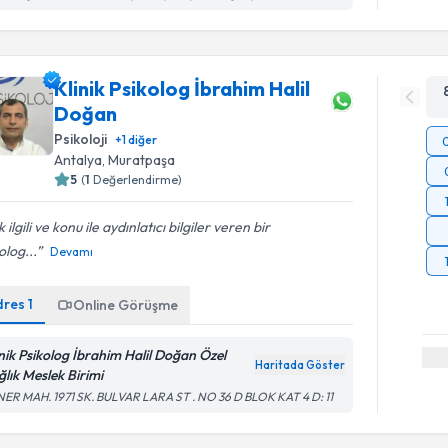
Klinik Psikolog İbrahim Halil
Doğan
Psikoloji
+
1
diğer
Antalya
, Muratpaşa
5
(
1
Değerlendirme)
 ilgili ve konu ile aydınlatıcı bilgiler veren bir
olog...
Devamı
dres
1
Online Görüşme
inik Psikolog İbrahim Halil Doğan Özel
Haritada Göster
ğlık Meslek Birimi
ER MAH. 1971 SK. BULVAR LARA ST . NO 36 D BLOK KAT 4 D: 11