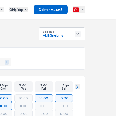
Giriş Yap
Doktor musun?
Sıralama
Akıllı Sıralama
1
8 Ağu
9 Ağu
10 Ağu
11 Ağu
Cmt
Paz
Pzt
Sal
10:00
10:00
10:00
10:00
11:00
11:00
11:00
11:00
12:00
12:00
12:00
12:00