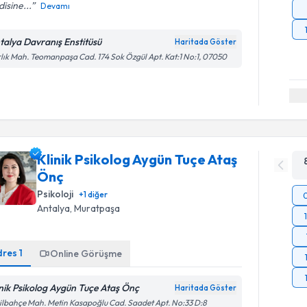
isine...
Devamı
talya Davranış Enstitüsü
Haritada Göster
lık Mah. Teomanpaşa Cad. 174 Sok Özgül Apt. Kat:1 No:1, 07050
Klinik Psikolog Aygün Tuçe Ataş
Önç
Psikoloji
+
1
diğer
Antalya
, Muratpaşa
dres
1
Online Görüşme
inik Psikolog Aygün Tuçe Ataş Önç
Haritada Göster
ilbahçe Mah. Metin Kasapoğlu Cad. Saadet Apt. No:33 D:8