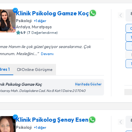
Klinik Psikolog Gamze Koç
Psikoloji
+
1
diğer
Antalya
, Muratpaşa
4.9
(
7
Değerlendirme)
ze Hanım ile çok güzel geçiyor seanslarımız. Çok
nunum. Mesleğini...
Devamı
dres
1
Online Görüşme
inik Psikolog Gamze Koç
Haritada Göster
ılsaray Mah. Dolaplıdere Cad. No:8 Kat:1 Daire:2 07040
Klinik Psikolog Şenay Esen
Psikoloji
+
1
diğer