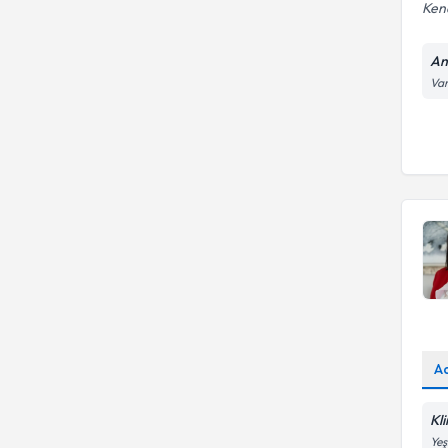
Kend
An
Var
A
Kl
Yeş