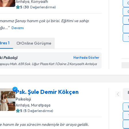
Antalya
, Konyaaltı
5
(
30
Değerlendirme)
anımız Şenay hanım çok iyi birisi. Eğitimi ve sahip
ğu...
Devamı
dres
1
Online Görüşme
i Psikoloji
Haritada Göster
psuyu Mah. 659.Sok. Uğur Plaza Kat :1 Daire: 2 Konyaaltı Antalya
Psk. Şule Demir Kökçen
Psikoloji
Antalya
, Muratpaşa
5
(
5
Değerlendirme)
e hanım ile yas sürecim nedeniyle bir araya geldik.