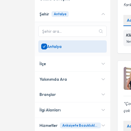
fark
Şehir
Antalya
Online danışmanlık sunan
A
uzmanları göster
Sadece
Antalya
bölgesinde
Kl
uzman ara
Yen
Antalya
İlçe
Yakınımda Ara
Branşlar
Konumuma yakın uzmanları
Muratpaşa
göster
Çoc
Konyaaltı
İlgi Alanları
çok i
Alanya
Hizmetler
Anksiyete Bozuklukları Tedavisi
A
Psikoloji