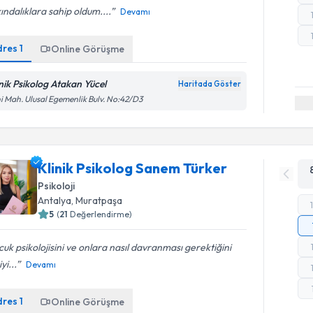
ındalıklara sahip oldum....
Devamı
dres
1
Online Görüşme
inik Psikolog Atakan Yücel
Haritada Göster
i Mah. Ulusal Egemenlik Bulv. No:42/D3
Klinik Psikolog Sanem Türker
Psikoloji
Antalya
, Muratpaşa
5
(
21
Değerlendirme)
uk psikolojisini ve onlara nasıl davranması gerektiğini
yi...
Devamı
dres
1
Online Görüşme