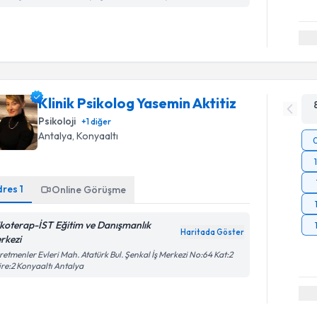
Klinik Psikolog Yasemin Aktitiz
Psikoloji
+
1
diğer
Antalya
, Konyaaltı
dres
1
Online Görüşme
ikoterap-İST Eğitim ve Danışmanlık
Haritada Göster
rkezi
etmenler Evleri Mah. Atatürk Bul. Şenkal İş Merkezi No:64 Kat:2
re:2 Konyaaltı Antalya