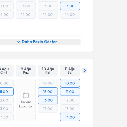
13:00
13:00
13:00
13:00
14:00
14:00
14:00
14:00
Daha Fazla Göster
8 Ağu
9 Ağu
10 Ağu
11 Ağu
Cmt
Paz
Pzt
Sal
10:00
10:00
10:00
11:00
15:00
11:00
12:00
16:00
12:00
Takvim
kapalıdır
13:00
17:00
13:00
14:30
14:00