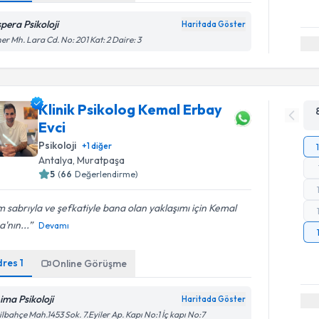
spera Psikoloji
Haritada Göster
er Mh. Lara Cd. No: 201 Kat: 2 Daire: 3
Klinik Psikolog Kemal Erbay
Evci
Psikoloji
+
1
diğer
Antalya
, Muratpaşa
5
(
66
Değerlendirme)
 sabrıyla ve şefkatiyle bana olan yaklaşımı için Kemal
'nın...
Devamı
dres
1
Online Görüşme
ima Psikoloji
Haritada Göster
ilbahçe Mah.1453 Sok. 7.Eyiler Ap. Kapı No:1 İç kapı No:7