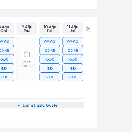
8 Ağu
9 Ağu
10 Ağu
11 Ağu
Cmt
Paz
Pzt
Sal
09:00
09:00
09:00
09:45
09:45
09:45
10:30
10:30
10:30
Takvim
kapalıdır
11:15
11:15
11:15
12:00
12:00
12:00
Daha Fazla Göster