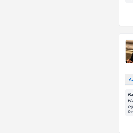
A
Ps
Me
Öğr
Dai