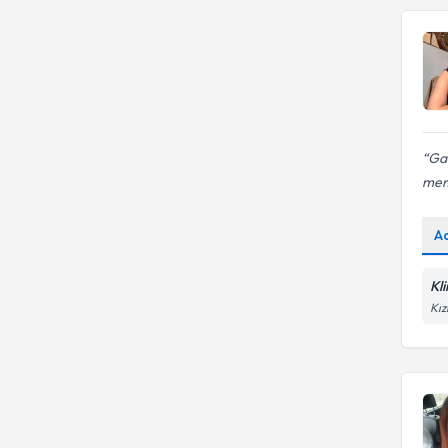
Gam
mem
A
Kl
Kız