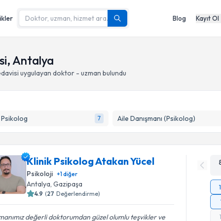
ikler
Blog
Kayıt Ol
si, Antalya
edavisi
uygulayan doktor - uzman bulundu
k Psikolog
Aile Danışmanı (Psikolog)
7
Klinik Psikolog Atakan Yücel
Psikoloji
+
1
diğer
Antalya
, Gazipaşa
4.9
(
27
Değerlendirme)
anımız değerli doktorumdan güzel olumlu teşvikler ve