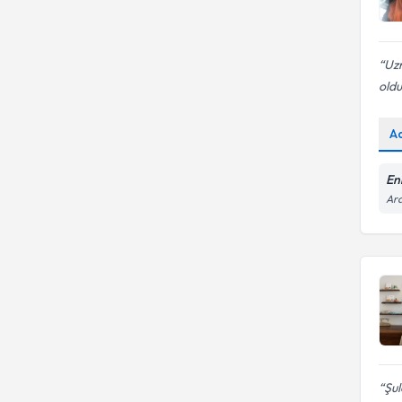
Uzm
oldu
A
Enk
Ara
Şul