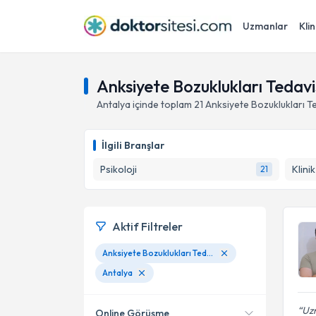
Uzmanlar
Klin
Anksiyete Bozuklukları Tedavi
Antalya
içinde toplam
21
Anksiyete Bozuklukları T
İlgili Branşlar
Psikoloji
Klini
21
Aktif Filtreler
Anksiyete Bozuklukları Tedavisi
Antalya
Uzm
Online Görüşme