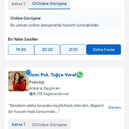
Online Görüşme
Adres
1
Online Görüşme
Bu uzman online danışmanlık hizmeti sunmaktadır.
En Yakın Saatler
19:30
20:20
21:10
Daha Fazla
Uzm. Psk. Tuğçe Vural
Psikoloji
Ankara
, Keçiören
5
(
73
Değerlendirme)
Kendisini daha önceden keşfetmek isterdim. Başarılı
Devamı
bir hocam hala sürecimde...
Adres
1
Online Görüşme