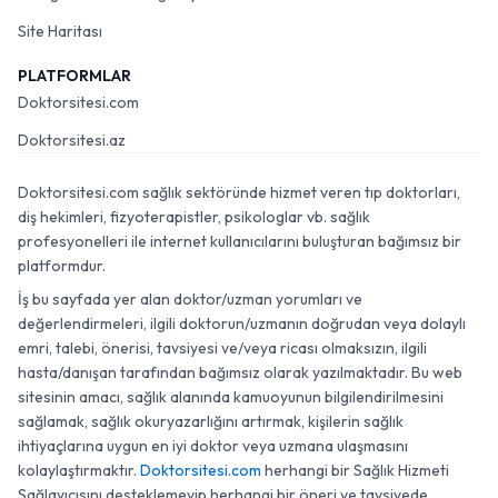
Site Haritası
PLATFORMLAR
Doktorsitesi.com
Doktorsitesi.az
Doktorsitesi.com sağlık sektöründe hizmet veren tıp doktorları,
diş hekimleri, fizyoterapistler, psikologlar vb. sağlık
profesyonelleri ile internet kullanıcılarını buluşturan bağımsız bir
platformdur.
İş bu sayfada yer alan doktor/uzman yorumları ve
değerlendirmeleri, ilgili doktorun/uzmanın doğrudan veya dolaylı
emri, talebi, önerisi, tavsiyesi ve/veya ricası olmaksızın, ilgili
hasta/danışan tarafından bağımsız olarak yazılmaktadır. Bu web
sitesinin amacı, sağlık alanında kamuoyunun bilgilendirilmesini
sağlamak, sağlık okuryazarlığını artırmak, kişilerin sağlık
ihtiyaçlarına uygun en iyi doktor veya uzmana ulaşmasını
kolaylaştırmaktır.
Doktorsitesi.com
herhangi bir Sağlık Hizmeti
Sağlayıcısını desteklemeyip herhangi bir öneri ve tavsiyede