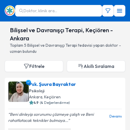
Doktor, klinik ara...
Bilişsel ve Davranışçı Terapi, Keçiören -
Ankara
Toplam
5
Bilişsel ve Davranışçı Terapi
tedavisi yapan doktor -
uzman bulundu
Filtrele
Akıllı Sıralama
Psk. Şuura Bayraktar
Psikoloji
Ankara
, Keçiören
4.9
(
4
Değerlendirme)
Beni dinleyip sorunumu çözmeye çalıştı ve Beni
Devamı
rahatlatacak teknikler bulmaya...