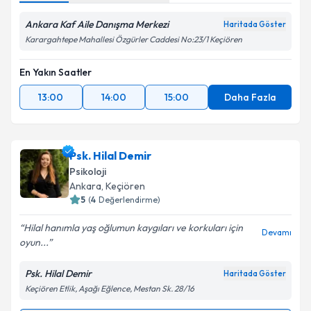
Ankara Kaf Aile Danışma Merkezi
Haritada Göster
Karargahtepe Mahallesi Özgürler Caddesi No:23/1 Keçiören
En Yakın Saatler
13:00
14:00
15:00
Daha Fazla
Psk. Hilal Demir
Psikoloji
Ankara
, Keçiören
5
(
4
Değerlendirme)
Hilal hanımla yaş oğlumun kaygıları ve korkuları için
Devamı
oyun...
Psk. Hilal Demir
Haritada Göster
Keçiören Etlik, Aşağı Eğlence, Mestan Sk. 28/16