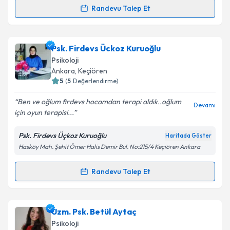
Randevu Talep Et
Randevu Takvimi Talebi
Psk. Hilal Demir
için randevu takvimi talebi oluşturun.
Psk. Firdevs Ückoz Kuruoğlu
Size bu uzmandan randevu almanız için bir takvim
Psikoloji
hazırlandığında e-posta ile bilgilendireceğiz.
Ankara
, Keçiören
5
(
5
Değerlendirme)
E-posta Adresiniz
Ben ve oğlum firdevs hocamdan terapi aldık..oğlum
Devamı
için oyun terapisi...
Psk. Firdevs Üçkoz Kuruoğlu
Haritada Göster
Kişisel verilerimin işlenmesine ilişkin
Aydınlatma
Hasköy Mah. Şehit Ömer Halis Demir Bul. No:215/4 Keçiören Ankara
Metni
'ni okudum ve kişisel verilerimin belirtilen
kapsamda işlenmesini kabul ediyorum.
Randevu Talep Et
Randevu Takvimi Talebi
Takvim Talebini Gönder
Psk. Firdevs Ückoz Kuruoğlu
için randevu takvimi
Uzm. Psk. Betül Aytaç
talebi oluşturun. Size bu uzmandan randevu almanız
Psikoloji