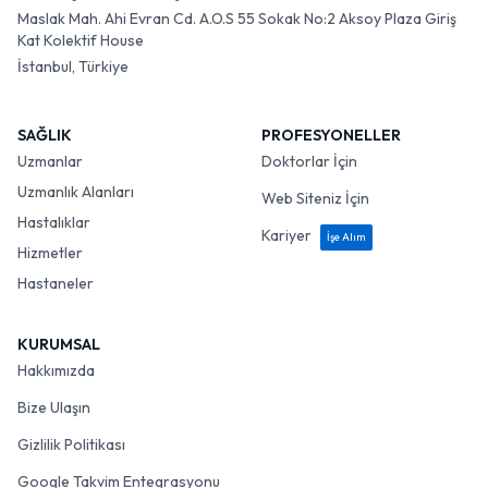
Maslak Mah. Ahi Evran Cd. A.O.S 55 Sokak No:2 Aksoy Plaza Giriş
Kat Kolektif House
İstanbul, Türkiye
SAĞLIK
PROFESYONELLER
Uzmanlar
Doktorlar İçin
Uzmanlık Alanları
Web Siteniz İçin
Hastalıklar
Kariyer
İşe Alım
Hizmetler
Hastaneler
KURUMSAL
Hakkımızda
Bize Ulaşın
Gizlilik Politikası
Google Takvim Entegrasyonu