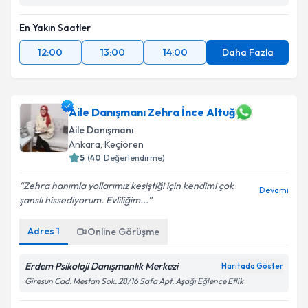
En Yakın Saatler
12:00
13:00
14:00
Daha Fazla
Aile Danışmanı Zehra İnce Altuğ
Aile Danışmanı
Ankara
, Keçiören
5
(
40
Değerlendirme)
Zehra hanımla yollarımız kesiştiği için kendimi çok
Devamı
şanslı hissediyorum. Evliliğim...
Adres
1
Online Görüşme
Erdem Psikoloji Danışmanlık Merkezi
Haritada Göster
Giresun Cad. Mestan Sok. 28/16 Safa Apt. Aşağı Eğlence Etlik