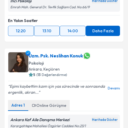
İnci Psikoloji
Haritada Göster
Emrah Mah. General Dr. Tevfik Sağlam Cad. No:66/9
En Yakın Saatler
12:20
13:10
14:00
Daha Fazla
Uzm. Psk. Neslihan Konuk
Psikoloji
Ankara
, Keçiören
5
(
13
Değerlendirme)
Eşimi kaybettim kızım için yas sürecinde ve sonrasında
Devamı
ergenlik, akran...
Adres
1
Online Görüşme
Ankara Kaf Aile Danışma Merkezi
Haritada Göster
Karargahtepe Mahallesi Özgürler Caddesi No:23/1