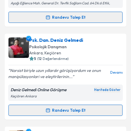
Aşağı Eğlence Mah. General Dr. Tevfik Sağlam Cad. 64 Dk:6 Etlik,
Kişisel verilerimin işlenmesine ilişkin
Aydınlatma
Metni
'ni okudum ve kişisel verilerimin belirtilen
kapsamda işlenmesini kabul ediyorum.
Randevu Talep Et
Randevu Takvimi Talebi
Takvim Talebini Gönder
Aile Danışmanı Nazife Birinci
için randevu takvimi
Psk. Dan. Deniz Gelmedi
talebi oluşturun. Size bu uzmandan randevu almanız
Psikolojik Danışman
için bir takvim hazırlandığında e-posta ile
Ankara
, Keçiören
bilgilendireceğiz.
5
(
12
Değerlendirme)
E-posta Adresiniz
Narsist biriyle uzun yıllardır görüşüyordum ve onun
Devamı
manipülasyonlari ve eleştirilerinin...
Deniz Gelmedi Online Görüşme
Haritada Göster
Keçiören Ankara
Kişisel verilerimin işlenmesine ilişkin
Aydınlatma
Metni
'ni okudum ve kişisel verilerimin belirtilen
kapsamda işlenmesini kabul ediyorum.
Randevu Talep Et
Randevu Takvimi Talebi
Takvim Talebini Gönder