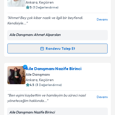
için bir takvim hazırlandığında e-posta ile
Ankara
, Keçiören
bilgilendireceğiz.
Takvim Talebini Gönder
5
(
1
Değerlendirme)
E-posta Adresiniz
Ahmet Bey çok kibar nazik ve ilgili bir beyfendi.
Devamı
Kendisiyle...
Aile Danışmanı Ahmet Alparslan
Kişisel verilerimin işlenmesine ilişkin
Aydınlatma
Metni
'ni okudum ve kişisel verilerimin belirtilen
Randevu Talep Et
Randevu Takvimi Talebi
kapsamda işlenmesini kabul ediyorum.
Takvim Talebini Gönder
Psk. Dan. Ahmet Alparslan
için randevu takvimi
Aile Danışmanı Nazife Birinci
talebi oluşturun. Size bu uzmandan randevu almanız
Aile Danışmanı
için bir takvim hazırlandığında e-posta ile
Ankara
, Keçiören
bilgilendireceğiz.
4.5
(
3
Değerlendirme)
E-posta Adresiniz
Ben eşimi kaybettim ve hamileyim bu süreci nasıl
Devamı
yöneteceğim hakkında...
Aile Danışmanı Nazife Birinci