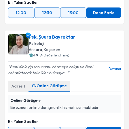
En Yakın Saatler
12:00
12:30
13:00
Daha Fazla
Psk. Şuura Bayraktar
Psikoloji
Ankara
, Keçiören
4.9
(
4
Değerlendirme)
Beni dinleyip sorunumu çözmeye çalıştı ve Beni
Devamı
rahatlatacak teknikler bulmaya...
Online Görüşme
Adres
1
Online Görüşme
Bu uzman online danışmanlık hizmeti sunmaktadır.
En Yakın Saatler