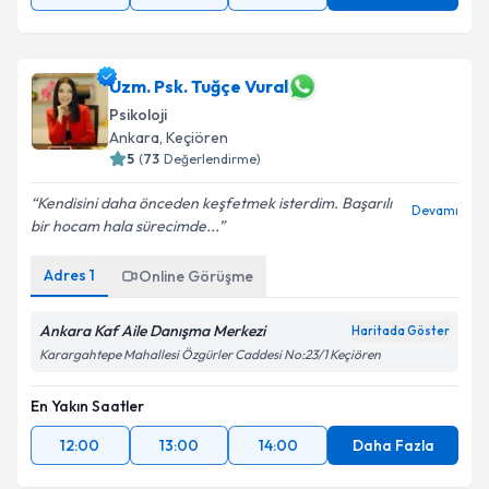
Uzm. Psk. Tuğçe Vural
Psikoloji
Ankara
, Keçiören
5
(
73
Değerlendirme)
Kendisini daha önceden keşfetmek isterdim. Başarılı
Devamı
bir hocam hala sürecimde...
Adres
1
Online Görüşme
Ankara Kaf Aile Danışma Merkezi
Haritada Göster
Karargahtepe Mahallesi Özgürler Caddesi No:23/1 Keçiören
En Yakın Saatler
12:00
13:00
14:00
Daha Fazla