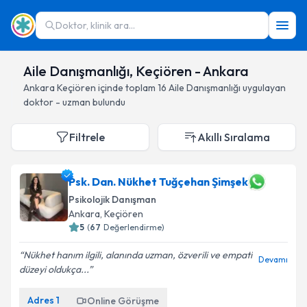
Doktor, klinik ara...
Aile Danışmanlığı, Keçiören - Ankara
Ankara
Keçiören
içinde toplam
16
Aile Danışmanlığı
uygulayan
doktor - uzman bulundu
Filtrele
Akıllı Sıralama
Psk. Dan. Nükhet Tuğçehan Şimşek
Psikolojik Danışman
Ankara
, Keçiören
5
(
67
Değerlendirme)
Nükhet hanım ilgili, alanında uzman, özverili ve empati
Devamı
düzeyi oldukça...
Adres
1
Online Görüşme