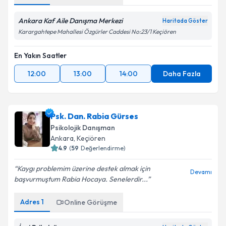
Ankara Kaf Aile Danışma Merkezi
Haritada Göster
Karargahtepe Mahallesi Özgürler Caddesi No:23/1 Keçiören
En Yakın Saatler
12:00
13:00
14:00
Daha Fazla
Psk. Dan. Rabia Gürses
Psikolojik Danışman
Ankara
, Keçiören
4.9
(
59
Değerlendirme)
Kaygı problemim üzerine destek almak için
Devamı
başvurmuştum Rabia Hocaya. Senelerdir...
Adres
1
Online Görüşme