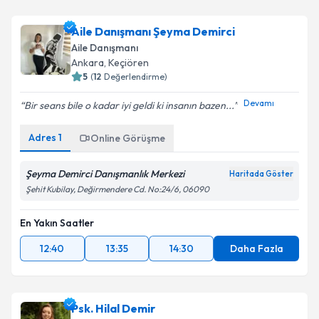
Aile Danışmanı Şeyma Demirci
Aile Danışmanı
Ankara
, Keçiören
5
(
12
Değerlendirme)
Devamı
Bir seans bile o kadar iyi geldi ki insanın bazen...
Adres
1
Online Görüşme
Şeyma Demirci Danışmanlık Merkezi
Haritada Göster
Şehit Kubilay, Değirmendere Cd. No:24/6, 06090
En Yakın Saatler
12:40
13:35
14:30
Daha Fazla
Psk. Hilal Demir