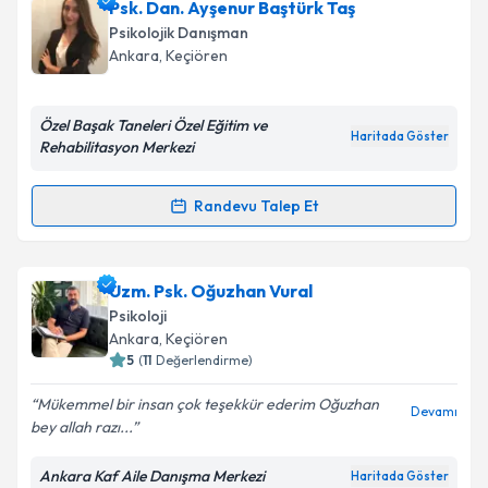
Psk. Dan. Deniz Gelmedi
için randevu takvimi talebi
Psk. Dan. Ayşenur Baştürk Taş
oluşturun. Size bu uzmandan randevu almanız için bir
Psikolojik Danışman
takvim hazırlandığında e-posta ile bilgilendireceğiz.
Ankara
, Keçiören
E-posta Adresiniz
Özel Başak Taneleri Özel Eğitim ve
Haritada Göster
Rehabilitasyon Merkezi
Kişisel verilerimin işlenmesine ilişkin
Aydınlatma
Randevu Talep Et
Randevu Takvimi Talebi
Metni
'ni okudum ve kişisel verilerimin belirtilen
kapsamda işlenmesini kabul ediyorum.
Psk. Dan. Ayşenur Baştürk Taş
için randevu takvimi
Uzm. Psk. Oğuzhan Vural
talebi oluşturun. Size bu uzmandan randevu almanız
Takvim Talebini Gönder
Psikoloji
için bir takvim hazırlandığında e-posta ile
Ankara
, Keçiören
bilgilendireceğiz.
5
(
11
Değerlendirme)
E-posta Adresiniz
Mükemmel bir insan çok teşekkür ederim Oğuzhan
Devamı
bey allah razı...
Ankara Kaf Aile Danışma Merkezi
Haritada Göster