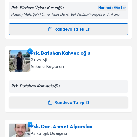
Psk. Firdevs Üçkoz Kuruoğlu
Haritada Göster
Kişisel verilerimin işlenmesine ilişkin
Aydınlatma
Hasköy Mah. Şehit Ömer Halis Demir Bul. No:215/4 Keçiören Ankara
Metni
'ni okudum ve kişisel verilerimin belirtilen
kapsamda işlenmesini kabul ediyorum.
Randevu Talep Et
Randevu Takvimi Talebi
Takvim Talebini Gönder
Psk. Firdevs Ückoz Kuruoğlu
için randevu takvimi
Psk. Batuhan Kahvecioğlu
talebi oluşturun. Size bu uzmandan randevu almanız
Psikoloji
için bir takvim hazırlandığında e-posta ile
Ankara
, Keçiören
bilgilendireceğiz.
E-posta Adresiniz
Psk. Batuhan Kahvecioğlu
Randevu Talep Et
Randevu Takvimi Talebi
Kişisel verilerimin işlenmesine ilişkin
Aydınlatma
Metni
'ni okudum ve kişisel verilerimin belirtilen
kapsamda işlenmesini kabul ediyorum.
Psk. Batuhan Kahvecioğlu
için randevu takvimi
Psk. Dan. Ahmet Alparslan
talebi oluşturun. Size bu uzmandan randevu almanız
Psikolojik Danışman