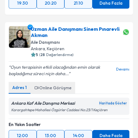
19:30
20:20
21:10
Daha Fazla
Uzman Aile Danışmanı Sinem Pınarevli
Akman
Aile Danışmanı
Ankara
, Keçiören
5
(
28
Değerlendirme)
Oyun terapisinin etkili olacağından emin olarak
Devamı
başladığımız süreci niçin daha...
Adres
1
Online Görüşme
Ankara Kaf Aile Danışma Merkezi
Haritada Göster
Karargahtepe Mahallesi Özgürler Caddesi No:23/1 Keçiören
En Yakın Saatler
12:00
13:00
14:00
Daha Fazla