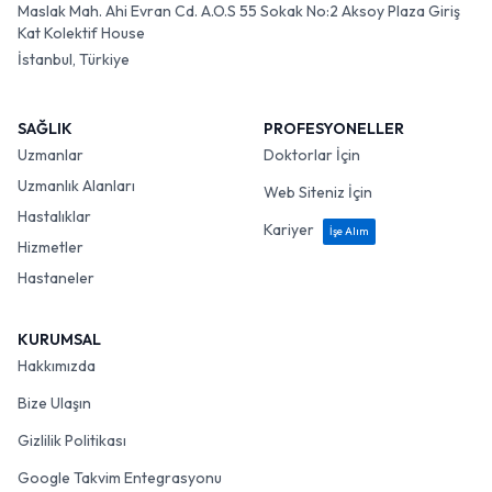
Maslak Mah. Ahi Evran Cd. A.O.S 55 Sokak No:2 Aksoy Plaza Giriş
Kat Kolektif House
İstanbul, Türkiye
SAĞLIK
PROFESYONELLER
Uzmanlar
Doktorlar İçin
Uzmanlık Alanları
Web Siteniz İçin
Hastalıklar
Kariyer
İşe Alım
Hizmetler
Hastaneler
KURUMSAL
Hakkımızda
Bize Ulaşın
Gizlilik Politikası
Google Takvim Entegrasyonu