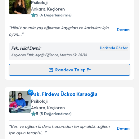
Psikoloji
Ankara
, Keçiören
5
(
4
Değerlendirme)
Hilal hanımla yaş oğlumun kaygıları ve korkuları için
Devamı
oyun...
Psk. Hilal Demir
Haritada Göster
Keçiören Etlik, Aşağı Eğlence, Mestan Sk. 28/16
Randevu Talep Et
Randevu Takvimi Talebi
Psk. Hilal Demir
için randevu takvimi talebi oluşturun.
Psk. Firdevs Ückoz Kuruoğlu
Size bu uzmandan randevu almanız için bir takvim
Psikoloji
hazırlandığında e-posta ile bilgilendireceğiz.
Ankara
, Keçiören
5
(
5
Değerlendirme)
E-posta Adresiniz
Ben ve oğlum firdevs hocamdan terapi aldık..oğlum
Devamı
için oyun terapisi...