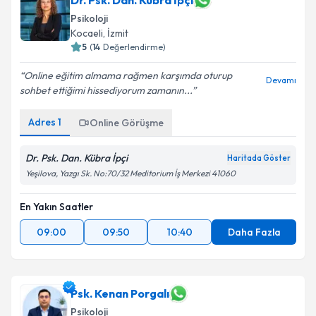
Dr. Psk. Dan. Kübra İpçi
Psikoloji
Kocaeli
, İzmit
5
(
14
Değerlendirme)
Online eğitim almama rağmen karşımda oturup
Devamı
sohbet ettiğimi hissediyorum zamanın...
Adres
1
Online Görüşme
Dr. Psk. Dan. Kübra İpçi
Haritada Göster
Yeşilova, Yazgı Sk. No:70/32 Meditorium İş Merkezi 41060
En Yakın Saatler
09:00
09:50
10:40
Daha Fazla
Psk. Kenan Porgalı
Psikoloji