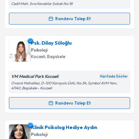
Cedit Mah. Sıra Kavaklar Sokak No:18
Takvim Talebini Gönder
Randevu Talep Et
Randevu Takvimi Talebi
Psk. Dan. Ferhat Çıtıroğlu
için randevu takvimi
Psk. Dilay Süloğlu
talebi oluşturun. Size bu uzmandan randevu almanız
Psikoloji
için bir takvim hazırlandığında e-posta ile
Kocaeli
, Başiskele
bilgilendireceğiz.
E-posta Adresiniz
VM Medical Park Kocaeli
Haritada Göster
Ovacık Mahallesi, D-100 Karayolu Üstü, No:34, Symbol AVM Yanı,
41140, Başiskele - Kocaeli
Randevu Talep Et
Kişisel verilerimin işlenmesine ilişkin
Aydınlatma
Randevu Takvimi Talebi
Metni
'ni okudum ve kişisel verilerimin belirtilen
kapsamda işlenmesini kabul ediyorum.
Psk. Dilay Süloğlu
için randevu takvimi talebi
Klinik Psikolog Hediye Aydın
oluşturun. Size bu uzmandan randevu almanız için bir
Psikoloji
Takvim Talebini Gönder