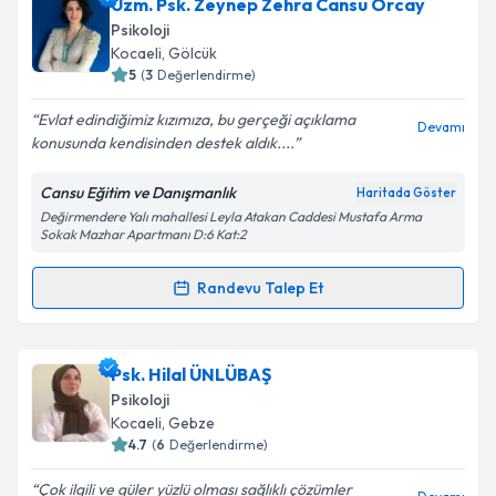
Psk. Selin Küçük
için randevu takvimi talebi oluşturun.
Uzm. Psk. Zeynep Zehra Cansu Orcay
Size bu uzmandan randevu almanız için bir takvim
Psikoloji
hazırlandığında e-posta ile bilgilendireceğiz.
Kocaeli
, Gölcük
5
(
3
Değerlendirme)
E-posta Adresiniz
Evlat edindiğimiz kızımıza, bu gerçeği açıklama
Devamı
konusunda kendisinden destek aldık....
Cansu Eğitim ve Danışmanlık
Haritada Göster
Kişisel verilerimin işlenmesine ilişkin
Aydınlatma
Değirmendere Yalı mahallesi Leyla Atakan Caddesi Mustafa Arma
Metni
'ni okudum ve kişisel verilerimin belirtilen
Sokak Mazhar Apartmanı D:6 Kat:2
kapsamda işlenmesini kabul ediyorum.
Randevu Talep Et
Randevu Takvimi Talebi
Takvim Talebini Gönder
Uzm. Psk. Zeynep Zehra Cansu Orcay
için randevu
Psk. Hilal ÜNLÜBAŞ
takvimi talebi oluşturun. Size bu uzmandan randevu
Psikoloji
almanız için bir takvim hazırlandığında e-posta ile
Kocaeli
, Gebze
bilgilendireceğiz.
4.7
(
6
Değerlendirme)
E-posta Adresiniz
Çok ilgili ve güler yüzlü olması sağlıklı çözümler