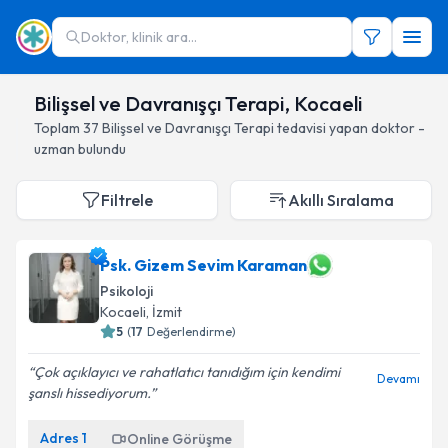
Doktor, klinik ara...
Bilişsel ve Davranışçı Terapi, Kocaeli
Toplam
37
Bilişsel ve Davranışçı Terapi
tedavisi yapan doktor -
uzman bulundu
Filtrele
Akıllı Sıralama
Psk. Gizem Sevim Karaman
Psikoloji
Kocaeli
, İzmit
5
(
17
Değerlendirme)
Çok açıklayıcı ve rahatlatıcı tanıdığım için kendimi
Devamı
şanslı hissediyorum.
Adres
1
Online Görüşme