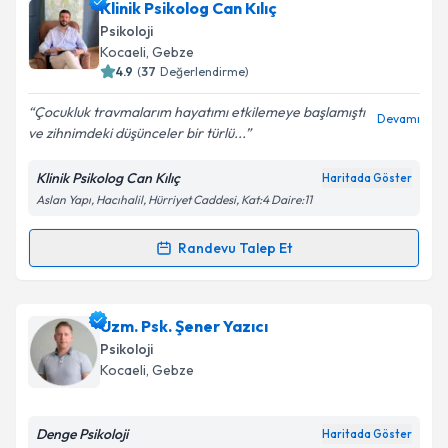
Psk. Dan. Hilal Aksoy
için randevu takvimi talebi
Klinik Psikolog Can Kılıç
oluşturun. Size bu uzmandan randevu almanız için bir
Psikoloji
takvim hazırlandığında e-posta ile bilgilendireceğiz.
Kocaeli
, Gebze
4.9
(
37
Değerlendirme)
E-posta Adresiniz
Çocukluk travmalarım hayatımı etkilemeye başlamıştı
Devamı
ve zihnimdeki düşünceler bir türlü...
Klinik Psikolog Can Kılıç
Haritada Göster
Kişisel verilerimin işlenmesine ilişkin
Aydınlatma
Aslan Yapı, Hacıhalil, Hürriyet Caddesi, Kat:4 Daire:11
Metni
'ni okudum ve kişisel verilerimin belirtilen
kapsamda işlenmesini kabul ediyorum.
Randevu Talep Et
Randevu Takvimi Talebi
Takvim Talebini Gönder
Klinik Psikolog Can Kılıç
için randevu takvimi talebi
Uzm. Psk. Şener Yazıcı
oluşturun. Size bu uzmandan randevu almanız için bir
Psikoloji
takvim hazırlandığında e-posta ile bilgilendireceğiz.
Kocaeli
, Gebze
E-posta Adresiniz
Denge Psikoloji
Haritada Göster