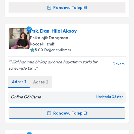
Randevu Talep Et
Randevu Takvimi Talebi
Takvim Talebini Gönder
Uzm. Dr. Nurhan Sünnetci
için randevu takvimi
Psk. Dan. Hilal Aksoy
talebi oluşturun. Size bu uzmandan randevu almanız
Psikolojik Danışman
için bir takvim hazırlandığında e-posta ile
Kocaeli
, İzmit
bilgilendireceğiz.
5
(
10
Değerlendirme)
E-posta Adresiniz
Hilal hanımla birkaç ay önce hayatımın zorlu bir
Devamı
sürecinde bir...
Adres
1
Adres
2
Kişisel verilerimin işlenmesine ilişkin
Aydınlatma
Metni
'ni okudum ve kişisel verilerimin belirtilen
Online Görüşme
Haritada Göster
kapsamda işlenmesini kabul ediyorum.
Randevu Talep Et
Randevu Takvimi Talebi
Takvim Talebini Gönder