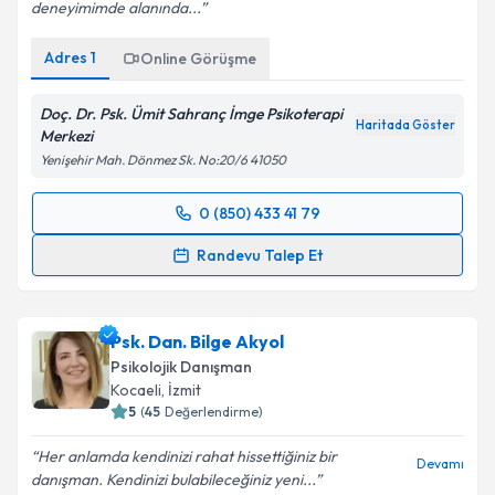
deneyimimde alanında...
Adres
1
Online Görüşme
Doç. Dr. Psk. Ümit Sahranç İmge Psikoterapi
Haritada Göster
Merkezi
Yenişehir Mah. Dönmez Sk. No:20/6 41050
0 (850) 433 41 79
Randevu Takvimi Talebi
Randevu Talep Et
Doç. Dr. Psk. Dan Ümit Sahranç
için randevu
takvimi talebi oluşturun. Size bu uzmandan randevu
Psk. Dan. Bilge Akyol
almanız için bir takvim hazırlandığında e-posta ile
bilgilendireceğiz.
Psikolojik Danışman
Kocaeli
, İzmit
E-posta Adresiniz
5
(
45
Değerlendirme)
Her anlamda kendinizi rahat hissettiğiniz bir
Devamı
danışman. Kendinizi bulabileceğiniz yeni...