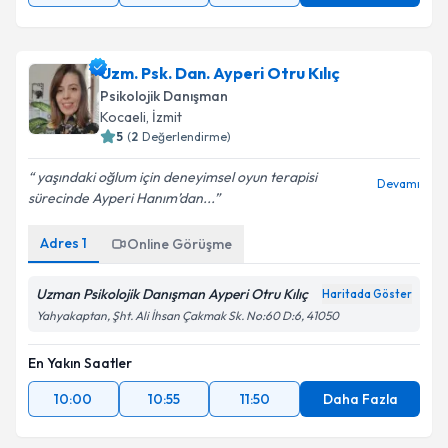
Uzm. Psk. Dan. Ayperi Otru Kılıç
Psikolojik Danışman
Kocaeli
, İzmit
5
(
2
Değerlendirme)
yaşındaki oğlum için deneyimsel oyun terapisi
Devamı
sürecinde Ayperi Hanım’dan...
Adres
1
Online Görüşme
Uzman Psikolojik Danışman Ayperi Otru Kılıç
Haritada Göster
Yahyakaptan, Şht. Ali İhsan Çakmak Sk. No:60 D:6, 41050
En Yakın Saatler
10:00
10:55
11:50
Daha Fazla