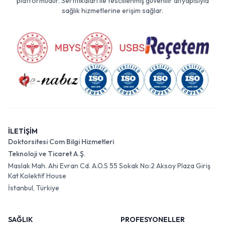
platformudur. Sertifikaları ile tescillenmiş güvenilir altyapısıyla
sağlık hizmetlerine erişim sağlar.
İLETİŞİM
Doktorsitesi Com Bilgi Hizmetleri
Teknoloji ve Ticaret A.Ş.
Maslak Mah. Ahi Evran Cd. A.O.S 55 Sokak No:2 Aksoy Plaza Giriş
Kat Kolektif House
İstanbul, Türkiye
SAĞLIK
PROFESYONELLER