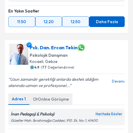
En Yakın Saatler
11:50
12:20
12:50
Daha Fazla
Psk. Dan. Ercan Tekin
Psikolojik Danışman
Kocaeli
, Gebze
4.9
(
77
Değerlendirme)
Uzun zamandır gerektiği anlarda destek aldığım
Devamı
alanında uzman ve profesyonel...
Adres
1
Online Görüşme
İnan Pedagoji & Psikoloji
Haritada Göster
Güzeller Mah. İbrahimağa Caddesi, 910. Sk. No: 1, 41400