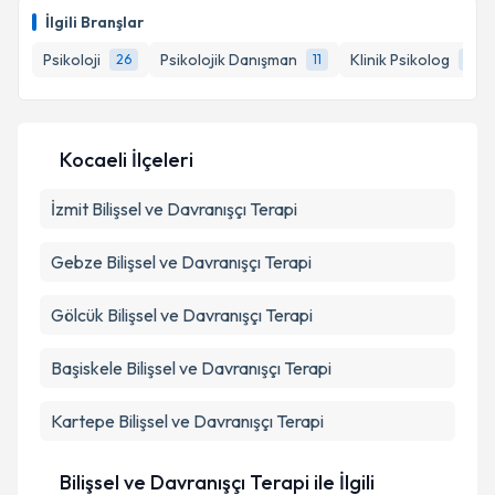
İlgili Branşlar
E-posta Adresiniz
Psikoloji
Psikolojik Danışman
Klinik Psikolog
26
11
4
Kişisel verilerimin işlenmesine ilişkin
Aydınlatma
Kocaeli İlçeleri
Metni
'ni okudum ve kişisel verilerimin belirtilen
kapsamda işlenmesini kabul ediyorum.
İzmit
Bilişsel ve Davranışçı Terapi
Gebze
Bilişsel ve Davranışçı Terapi
Takvim Talebini Gönder
Gölcük
Bilişsel ve Davranışçı Terapi
Başiskele
Bilişsel ve Davranışçı Terapi
Kartepe
Bilişsel ve Davranışçı Terapi
Bilişsel ve Davranışçı Terapi ile İlgili