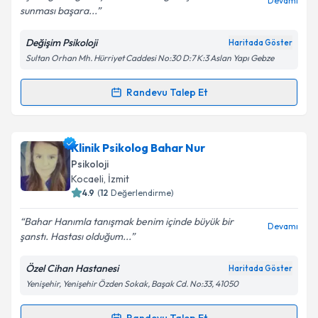
Devamı
sunması başara...
Değişim Psikoloji
Haritada Göster
Sultan Orhan Mh. Hürriyet Caddesi No:30 D:7 K:3 Aslan Yapı Gebze
Kişisel verilerimin işlenmesine ilişkin
Aydınlatma
Metni
'ni okudum ve kişisel verilerimin belirtilen
kapsamda işlenmesini kabul ediyorum.
Randevu Talep Et
Randevu Takvimi Talebi
Takvim Talebini Gönder
Psk. Hilal ÜNLÜBAŞ
için randevu takvimi talebi
Klinik Psikolog Bahar Nur
oluşturun. Size bu uzmandan randevu almanız için bir
Psikoloji
takvim hazırlandığında e-posta ile bilgilendireceğiz.
Kocaeli
, İzmit
4.9
(
12
Değerlendirme)
E-posta Adresiniz
Bahar Hanımla tanışmak benim içinde büyük bir
Devamı
şanstı. Hastası olduğum...
Özel Cihan Hastanesi
Haritada Göster
Kişisel verilerimin işlenmesine ilişkin
Aydınlatma
Yenişehir, Yenişehir Özden Sokak, Başak Cd. No:33, 41050
Metni
'ni okudum ve kişisel verilerimin belirtilen
kapsamda işlenmesini kabul ediyorum.