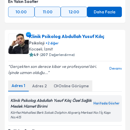
En Yakın Saatler
10:00
11:00
12:00
Daha Fazla
Klinik Psikolog Abdullah Yusuf Kılıç
Psikoloji
+
2
diğer
Kocaeli
, İzmit
4.9
(
207
Değerlendirme)
Gerçekten son derece kibar ve profesyonel biri.
Devamı
İşinde uzman olduğu...
Adres
1
Adres
2
Online Görüşme
Klinik Psikolog Abdullah Yusuf Kılıç Özel Sağlık
Haritada Göster
Meslek Hizmet Birimi
Körfez Mahallesi Berk Sokak Dolphin Alışveriş Merkezi No:1 İç Kapı
No:415