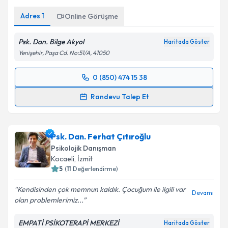
Kişisel verilerimin işlenmesine ilişkin
Aydınlatma
Adres
1
Online Görüşme
Metni
'ni okudum ve kişisel verilerimin belirtilen
kapsamda işlenmesini kabul ediyorum.
Psk. Dan. Bilge Akyol
Haritada Göster
Yenişehir, Paşa Cd. No:51/A, 41050
Takvim Talebini Gönder
0 (850) 474 15 38
Randevu Takvimi Talebi
Randevu Talep Et
Psk. Dan. Bilge Akyol
için randevu takvimi talebi
oluşturun. Size bu uzmandan randevu almanız için bir
Psk. Dan. Ferhat Çıtıroğlu
takvim hazırlandığında e-posta ile bilgilendireceğiz.
Psikolojik Danışman
E-posta Adresiniz
Kocaeli
, İzmit
5
(
11
Değerlendirme)
Kendisinden çok memnun kaldık. Çocuğum ile ilgili var
Devamı
olan problemlerimiz...
Kişisel verilerimin işlenmesine ilişkin
Aydınlatma
Metni
'ni okudum ve kişisel verilerimin belirtilen
EMPATİ PSİKOTERAPİ MERKEZİ
Haritada Göster
kapsamda işlenmesini kabul ediyorum.