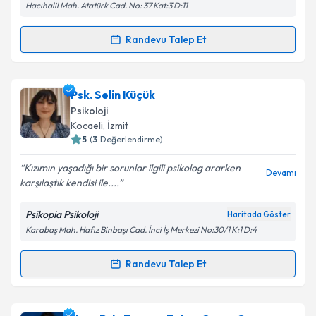
Hacıhalil Mah. Atatürk Cad. No: 37 Kat:3 D:11
Kişisel verilerimin işlenmesine ilişkin
Aydınlatma
Randevu Talep Et
Randevu Takvimi Talebi
Metni
'ni okudum ve kişisel verilerimin belirtilen
kapsamda işlenmesini kabul ediyorum.
Uzm. Psk. Şener Yazıcı
için randevu takvimi talebi
Psk. Selin Küçük
oluşturun. Size bu uzmandan randevu almanız için bir
Takvim Talebini Gönder
Psikoloji
takvim hazırlandığında e-posta ile bilgilendireceğiz.
Kocaeli
, İzmit
5
(
3
Değerlendirme)
E-posta Adresiniz
Kızımın yaşadığı bir sorunlar ilgili psikolog ararken
Devamı
karşılaştık kendisi ile....
Psikopia Psikoloji
Haritada Göster
Kişisel verilerimin işlenmesine ilişkin
Aydınlatma
Karabaş Mah. Hafız Binbaşı Cad. İnci İş Merkezi No:30/1 K:1 D:4
Metni
'ni okudum ve kişisel verilerimin belirtilen
kapsamda işlenmesini kabul ediyorum.
Randevu Talep Et
Randevu Takvimi Talebi
Takvim Talebini Gönder