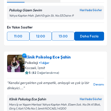
Psikolog Gizem Sevim
Haritada Göster
Yahya Kaptan Mah. Şehit Ergün Sk. No:53 Daire :9
En Yakın Saatler
11:00
12:00
13:00
Daha Fazla
Klinik Psikolog Ece Şahin
Psikoloji
+
1
diğer
Kocaeli
, İzmit
5
(
82
Değerlendirme)
Kendisi gerçekten çok empatik, anlayışlı ve çok iyi bir
Devamı
dinleyici....
Klinik Psikolog Ece Şahin
Haritada Göster
Mars İş ve Yaşam Merkezi Yahya Kaptan Mah. Elzem Sok. No:54 A1 Blok,
Giriş:1, Kat:1 Ofis No:1, İzmit/KOCAELİ 41200