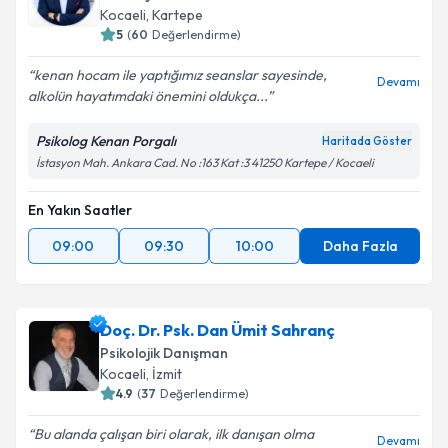
Kocaeli
, Kartepe
5
(
60
Değerlendirme)
kenan hocam ile yaptığımız seanslar sayesinde,
Devamı
alkolün hayatımdaki önemini oldukça...
Psikolog Kenan Porgalı
Haritada Göster
İstasyon Mah. Ankara Cad. No :163 Kat :3 41250 Kartepe / Kocaeli
En Yakın Saatler
09:00
09:30
10:00
Daha Fazla
Doç. Dr. Psk. Dan Ümit Sahranç
Psikolojik Danışman
Kocaeli
, İzmit
4.9
(
37
Değerlendirme)
Bu alanda çalışan biri olarak, ilk danışan olma
Devamı