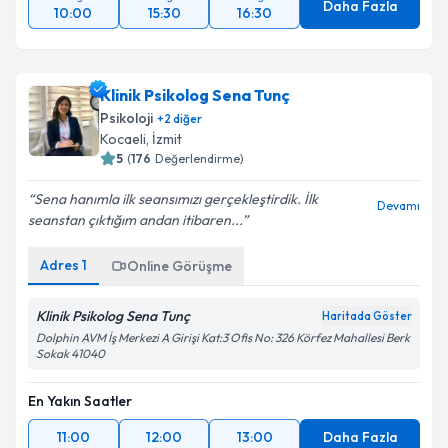
Daha Fazla
10:00
15:30
16:30
Klinik Psikolog Sena Tunç
Psikoloji
+
2
diğer
Kocaeli
, İzmit
5
(
176
Değerlendirme)
Sena hanımla ilk seansımızı gerçekleştirdik. İlk
Devamı
seanstan çıktığım andan itibaren...
Adres
1
Online Görüşme
Klinik Psikolog Sena Tunç
Haritada Göster
Dolphin AVM İş Merkezi A Girişi Kat:3 Ofis No: 326 Körfez Mahallesi Berk
Sokak 41040
En Yakın Saatler
11:00
12:00
13:00
Daha Fazla