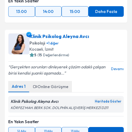
En Yakın Saatler
13:00
14:00
15:00
Daha Fazla
Klinik Psikolog Aleyna Avcı
Psikoloji
+
1
diğer
Kocaeli
, İzmit
5
(
15
Değerlendirme)
Gerçekten sorunları dinleyerek çözüm odaklı çalışan
Devamı
birisi kendisi şuanki aşamada...
Adres
1
Online Görüşme
Klinik Psikolog Aleyna Avcı
Haritada Göster
KÖRFEZ MAH. BERK SOK. DOLPHİN ALIŞVERİŞ MERKEZİ D211
En Yakın Saatler
12 Ağu
13 Ağu
13 Ağu