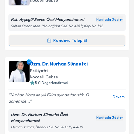
Kocaeli
, Gebze
Takvim Talebini Gönder
E-posta Adresiniz
Psk. Ayşegül Seven Özel Muayanehanesi
Haritada Göster
Sultan Orhan Mah. Yenibağdat Cad. No:478 İç Kapı No:102
Kişisel verilerimin işlenmesine ilişkin
Aydınlatma
Randevu Talep Et
Randevu Takvimi Talebi
Metni
'ni okudum ve kişisel verilerimin belirtilen
kapsamda işlenmesini kabul ediyorum.
Psk. Ayşegül Seven
için randevu takvimi talebi
Uzm. Dr. Nurhan Sünnetci
oluşturun. Size bu uzmandan randevu almanız için bir
Takvim Talebini Gönder
Psikiyatri
takvim hazırlandığında e-posta ile bilgilendireceğiz.
Kocaeli
, Gebze
5
(
1
Değerlendirme)
E-posta Adresiniz
Nurhan Hoca ile yılı Ekim ayında tanıştık. O
Devamı
dönemde...
Uzm. Dr. Nurhan Sünnetci Özel
Kişisel verilerimin işlenmesine ilişkin
Aydınlatma
Haritada Göster
Muayenehanesi
Metni
'ni okudum ve kişisel verilerimin belirtilen
Osman Yılmaz, İstanbul Cd. No:28 D:15, 41400
kapsamda işlenmesini kabul ediyorum.