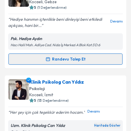
takvim hazırlandığında e-posta ile bilgilendireceğiz.
Kocaeli
, Gebze
5
(
1
Değerlendirme)
E-posta Adresiniz
Hediye hanımın içtenlikle beni dinleyişi beni etkiledi
Devamı
açıkçası, hani bir...
Psk. Hediye Aydın
Kişisel verilerimin işlenmesine ilişkin
Aydınlatma
Hacı Halil Mah. Adliye Cad. Nida İş Merkezi A Blok Kat:3 D:6
Metni
'ni okudum ve kişisel verilerimin belirtilen
kapsamda işlenmesini kabul ediyorum.
Randevu Talep Et
Randevu Takvimi Talebi
Takvim Talebini Gönder
Klinik Psikolog Hediye Aydın
için randevu takvimi
Klinik Psikolog Can Yıldız
talebi oluşturun. Size bu uzmandan randevu almanız
Psikoloji
için bir takvim hazırlandığında e-posta ile
Kocaeli
, İzmit
bilgilendireceğiz.
5
(
13
Değerlendirme)
E-posta Adresiniz
Devamı
Her şey için çok teşekkür ederim hocam.
Uzm. Klinik Psikolog Can Yıldız
Haritada Göster