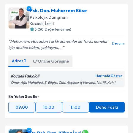
Psk. Dan. Muharrem Köse
Psikolojik Danışman
Kocaeli
, İzmit
5
(
50
Değerlendirme)
Muharrem Hocadan farklı dönemlerde farklı konular
Devamı
için destek aldım, yaklaşımı,...
Adres
1
Online Görüşme
Kocaeli Psikoloji
Haritada Göster
Ömer Ağa Mahallesi. Ş. Bilgisu Cad. Akşener İş Merkezi. No:79, Kat: 1
En Yakın Saatler
09:00
10:00
11:00
Daha Fazla