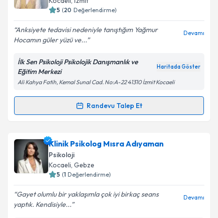
Kocaeli
, İzmit
5
(
20
Değerlendirme)
E-posta Adresiniz
Anksiyete tedavisi nedeniyle tanıştığım Yağmur
Devamı
Hocamın güler yüzü ve...
İlk Sen Psikoloji Psikolojik Danışmanlık ve
Kişisel verilerimin işlenmesine ilişkin
Aydınlatma
Haritada Göster
Eğitim Merkezi
Metni
'ni okudum ve kişisel verilerimin belirtilen
Ali Kahya Fatih, Kemal Sunal Cad. No:A-22 41310 İzmit Kocaeli
kapsamda işlenmesini kabul ediyorum.
Randevu Talep Et
Randevu Takvimi Talebi
Takvim Talebini Gönder
Psk. Yağmur Beste Efe
için randevu takvimi talebi
Klinik Psikolog Mısra Adıyaman
oluşturun. Size bu uzmandan randevu almanız için bir
Psikoloji
takvim hazırlandığında e-posta ile bilgilendireceğiz.
Kocaeli
, Gebze
5
(
1
Değerlendirme)
E-posta Adresiniz
Gayet olumlu bir yaklaşımla çok iyi birkaç seans
Devamı
yaptık. Kendisiyle...