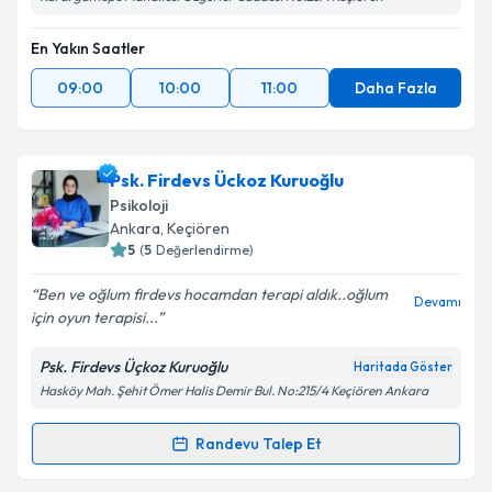
En Yakın Saatler
09:00
10:00
11:00
Daha Fazla
Psk. Firdevs Ückoz Kuruoğlu
Psikoloji
Ankara
, Keçiören
5
(
5
Değerlendirme)
Ben ve oğlum firdevs hocamdan terapi aldık..oğlum
Devamı
için oyun terapisi...
Psk. Firdevs Üçkoz Kuruoğlu
Haritada Göster
Hasköy Mah. Şehit Ömer Halis Demir Bul. No:215/4 Keçiören Ankara
Randevu Talep Et
Randevu Takvimi Talebi