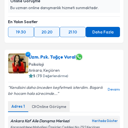
Online Görüşme
Bu uzman online danışmanlık hizmeti sunmaktadır.
En Yakın Saatler
19:30
20:20
21:10
Daha Fazla
Uzm. Psk. Tuğçe Vural
Psikoloji
Ankara
, Keçiören
5
(
73
Değerlendirme)
Kendisini daha önceden keşfetmek isterdim. Başarılı
Devamı
bir hocam hala sürecimde...
Adres
1
Online Görüşme
Ankara Kaf Aile Danışma Merkezi
Haritada Göster
Karargahtepe Mahallesi Özgürler Caddesi No:23/1 Keçiören