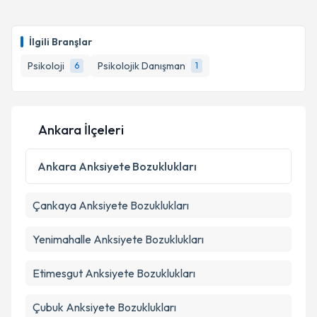
Uzm. Psk. Merve Gülkan
için randevu takvimi talebi
oluşturun. Size bu uzmandan randevu almanız için bir
İlgili Branşlar
takvim hazırlandığında e-posta ile bilgilendireceğiz.
Psikoloji
Psikolojik Danışman
6
1
E-posta Adresiniz
Ankara İlçeleri
Kişisel verilerimin işlenmesine ilişkin
Aydınlatma
Metni
'ni okudum ve kişisel verilerimin belirtilen
Ankara
Anksiyete Bozuklukları
kapsamda işlenmesini kabul ediyorum.
Çankaya
Anksiyete Bozuklukları
Takvim Talebini Gönder
Yenimahalle
Anksiyete Bozuklukları
Etimesgut
Anksiyete Bozuklukları
Çubuk
Anksiyete Bozuklukları