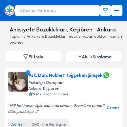
Doktor, klinik ara...
Anksiyete Bozuklukları, Keçiören - Ankara
Toplam
7
Anksiyete Bozuklukları
tedavisi yapan doktor - uzman
bulundu
Filtrele
Akıllı Sıralama
Psk. Dan. Nükhet Tuğçehan Şimşek
Psikolojik Danışman
Ankara
, Keçiören
5
(
67
Değerlendirme)
Nükhet hanım ilgili, alanında uzman, özverili ve empati
Devamı
düzeyi oldukça...
Adres
1
Online Görüşme