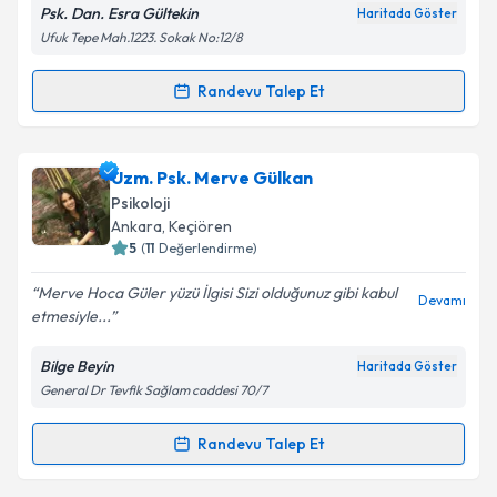
Psk. Dan. Esra Gültekin
Haritada Göster
Kişisel verilerimin işlenmesine ilişkin
Aydınlatma
Ufuk Tepe Mah.1223. Sokak No:12/8
Metni
'ni okudum ve kişisel verilerimin belirtilen
kapsamda işlenmesini kabul ediyorum.
Randevu Talep Et
Randevu Takvimi Talebi
Takvim Talebini Gönder
Psk. Dan. Esra Gültekin
için randevu takvimi talebi
Uzm. Psk. Merve Gülkan
oluşturun. Size bu uzmandan randevu almanız için bir
Psikoloji
takvim hazırlandığında e-posta ile bilgilendireceğiz.
Ankara
, Keçiören
5
(
11
Değerlendirme)
E-posta Adresiniz
Merve Hoca Güler yüzü İlgisi Sizi olduğunuz gibi kabul
Devamı
etmesiyle...
Bilge Beyin
Haritada Göster
Kişisel verilerimin işlenmesine ilişkin
Aydınlatma
General Dr Tevfik Sağlam caddesi 70/7
Metni
'ni okudum ve kişisel verilerimin belirtilen
kapsamda işlenmesini kabul ediyorum.
Randevu Talep Et
Randevu Takvimi Talebi
Takvim Talebini Gönder