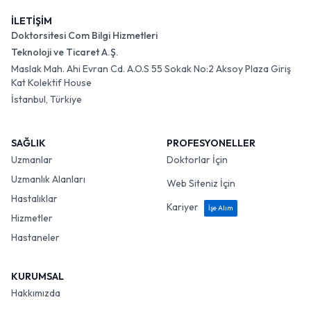
İLETİŞİM
Doktorsitesi Com Bilgi Hizmetleri
Teknoloji ve Ticaret A.Ş.
Maslak Mah. Ahi Evran Cd. A.O.S 55 Sokak No:2 Aksoy Plaza Giriş
Kat Kolektif House
İstanbul, Türkiye
SAĞLIK
PROFESYONELLER
Uzmanlar
Doktorlar İçin
Uzmanlık Alanları
Web Siteniz İçin
Hastalıklar
Kariyer
İşe Alım
Hizmetler
Hastaneler
KURUMSAL
Hakkımızda