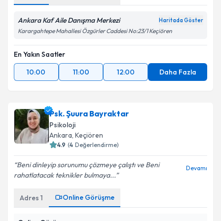
Ankara Kaf Aile Danışma Merkezi
Haritada Göster
Karargahtepe Mahallesi Özgürler Caddesi No:23/1 Keçiören
En Yakın Saatler
10:00
11:00
12:00
Daha Fazla
Psk. Şuura Bayraktar
Psikoloji
Ankara
, Keçiören
4.9
(
4
Değerlendirme)
Beni dinleyip sorunumu çözmeye çalıştı ve Beni
Devamı
rahatlatacak teknikler bulmaya...
Online Görüşme
Adres
1