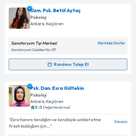
Psk. Firdevs Ückoz Kuruoğlu
için randevu takvimi
Uzm. Psk. Betül Aytaç
talebi oluşturun. Size bu uzmandan randevu almanız
Psikoloji
için bir takvim hazırlandığında e-posta ile
Ankara
, Keçiören
bilgilendireceğiz.
E-posta Adresiniz
Sanatoryum Tıp Merkezi
Haritada Göster
Sanatoryum Caddesi No:119
Randevu Talep Et
Randevu Takvimi Talebi
Kişisel verilerimin işlenmesine ilişkin
Aydınlatma
Metni
'ni okudum ve kişisel verilerimin belirtilen
kapsamda işlenmesini kabul ediyorum.
Uzm. Psk. Betül Aytaç
için randevu takvimi talebi
Psk. Dan. Esra Gültekin
oluşturun. Size bu uzmandan randevu almanız için bir
Psikoloji
takvim hazırlandığında e-posta ile bilgilendireceğiz.
Takvim Talebini Gönder
Ankara
, Keçiören
5
(
3
Değerlendirme)
E-posta Adresiniz
Esra hanımı tanıdığım ve kendisiyle sohbet etme
Devamı
fırsatı bulduğum için...