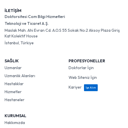
İLETİŞİM
Doktorsitesi Com Bilgi Hizmetleri
Teknoloji ve Ticaret A.Ş.
Maslak Mah. Ahi Evran Cd. A.O.S 55 Sokak No:2 Aksoy Plaza Giriş
Kat Kolektif House
İstanbul, Türkiye
SAĞLIK
PROFESYONELLER
Uzmanlar
Doktorlar İçin
Uzmanlık Alanları
Web Siteniz İçin
Hastalıklar
Kariyer
İşe Alım
Hizmetler
Hastaneler
KURUMSAL
Hakkımızda