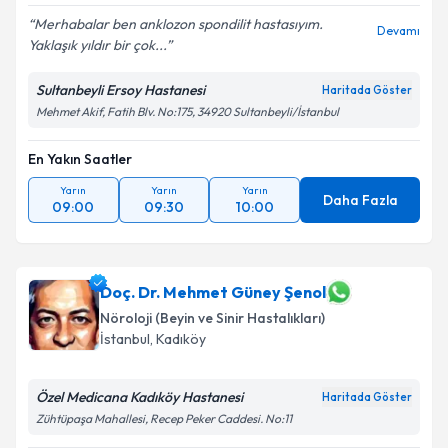
Merhabalar ben anklozon spondilit hastasıyım.
Devamı
Yaklaşık yıldır bir çok...
Sultanbeyli Ersoy Hastanesi
Haritada Göster
Mehmet Akif, Fatih Blv. No:175, 34920 Sultanbeyli/İstanbul
En Yakın Saatler
Yarın
Yarın
Yarın
Daha Fazla
09:00
09:30
10:00
Doç. Dr. Mehmet Güney Şenol
Nöroloji (Beyin ve Sinir Hastalıkları)
İstanbul
, Kadıköy
Özel Medicana Kadıköy Hastanesi
Haritada Göster
Zühtüpaşa Mahallesi, Recep Peker Caddesi. No:11