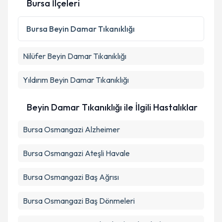
Bursa İlçeleri
Metni
'ni okudum ve kişisel verilerimin belirtilen
kapsamda işlenmesini kabul ediyorum.
Bursa
Beyin Damar Tıkanıklığı
Takvim Talebini Gönder
Nilüfer
Beyin Damar Tıkanıklığı
Yıldırım
Beyin Damar Tıkanıklığı
Beyin Damar Tıkanıklığı ile İlgili Hastalıklar
Bursa Osmangazi Alzheimer
Bursa Osmangazi Ateşli Havale
Bursa Osmangazi Baş Ağrısı
Bursa Osmangazi Baş Dönmeleri