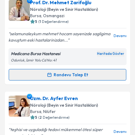
Uzm. Dr. İrem Deniz Karakaya
için randevu takvimi
Prof. Dr. Mehmet Zarifoğlu
talebi oluşturun. Size bu uzmandan randevu almanız
Nöroloji (Beyin ve Sinir Hastalıkları)
için bir takvim hazırlandığında e-posta ile
Bursa
, Osmangazi
bilgilendireceğiz.
5
(
1
Değerlendirme)
E-posta Adresiniz
selamunaleykum mehmet hocam sayenizde sagligima
Devamı
kavuştum eski hastalarinizdan...
Medicana Bursa Hastanesi
Haritada Göster
Odunluk, İzmir Yolu Cd No: 41
Kişisel verilerimin işlenmesine ilişkin
Aydınlatma
Metni
'ni okudum ve kişisel verilerimin belirtilen
kapsamda işlenmesini kabul ediyorum.
Randevu Talep Et
Randevu Takvimi Talebi
Takvim Talebini Gönder
Prof. Dr. Mehmet Zarifoğlu
için randevu takvimi
Uzm. Dr. Ayfer Evren
talebi oluşturun. Size bu uzmandan randevu almanız
Nöroloji (Beyin ve Sinir Hastalıkları)
için bir takvim hazırlandığında e-posta ile
Bursa
, Nilüfer
bilgilendireceğiz.
5
(
2
Değerlendirme)
E-posta Adresiniz
teşhisi ve uyguladığı tedavi mükemmel ötesi süper
Devamı