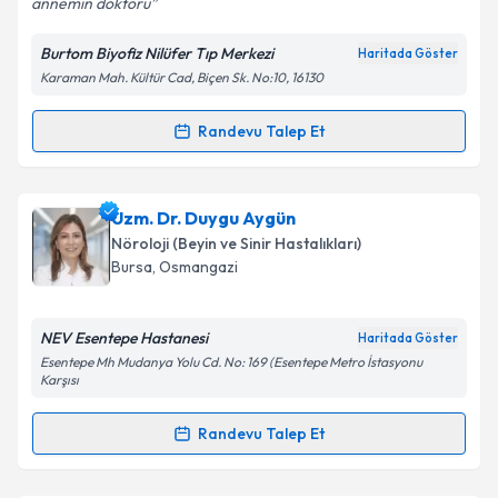
annemin doktoru
Burtom Biyofiz Nilüfer Tıp Merkezi
Haritada Göster
Karaman Mah. Kültür Cad, Biçen Sk. No:10, 16130
Kişisel verilerimin işlenmesine ilişkin
Aydınlatma
Metni
'ni okudum ve kişisel verilerimin belirtilen
kapsamda işlenmesini kabul ediyorum.
Randevu Talep Et
Randevu Takvimi Talebi
Takvim Talebini Gönder
Uzm. Dr. Ayfer Evren
için randevu takvimi talebi
Uzm. Dr. Duygu Aygün
oluşturun. Size bu uzmandan randevu almanız için bir
Nöroloji (Beyin ve Sinir Hastalıkları)
takvim hazırlandığında e-posta ile bilgilendireceğiz.
Bursa
, Osmangazi
E-posta Adresiniz
NEV Esentepe Hastanesi
Haritada Göster
Esentepe Mh Mudanya Yolu Cd. No: 169 (Esentepe Metro İstasyonu
Karşısı
Kişisel verilerimin işlenmesine ilişkin
Aydınlatma
Randevu Talep Et
Metni
'ni okudum ve kişisel verilerimin belirtilen
Randevu Takvimi Talebi
kapsamda işlenmesini kabul ediyorum.