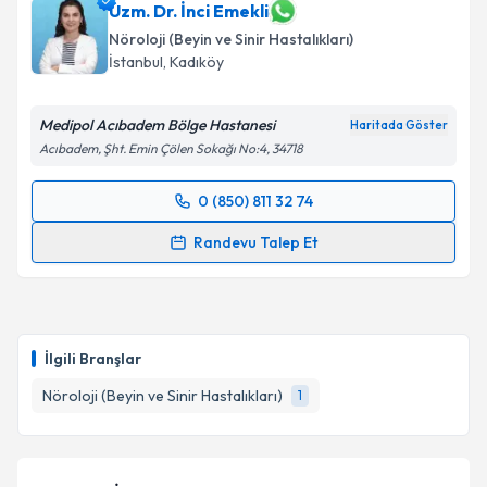
Uzm. Dr. İnci Emekli
Nöroloji (Beyin ve Sinir Hastalıkları)
İstanbul
, Kadıköy
Medipol Acıbadem Bölge Hastanesi
Haritada Göster
Acıbadem, Şht. Emin Çölen Sokağı No:4, 34718
0 (850) 811 32 74
Randevu Takvimi Talebi
Randevu Talep Et
Uzm. Dr. İnci Emekli
için randevu takvimi talebi
oluşturun. Size bu uzmandan randevu almanız için bir
takvim hazırlandığında e-posta ile bilgilendireceğiz.
İlgili Branşlar
E-posta Adresiniz
Nöroloji (Beyin ve Sinir Hastalıkları)
1
Kişisel verilerimin işlenmesine ilişkin
Aydınlatma