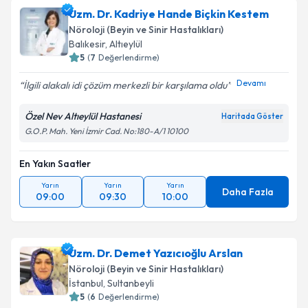
Uzm. Dr. Duygu Aygün
için randevu takvimi talebi
Uzm. Dr. Kadriye Hande Biçkin Kestem
Takvim Talebini Gönder
oluşturun. Size bu uzmandan randevu almanız için bir
Nöroloji (Beyin ve Sinir Hastalıkları)
takvim hazırlandığında e-posta ile bilgilendireceğiz.
Balıkesir
, Altıeylül
5
(
7
Değerlendirme)
E-posta Adresiniz
Devamı
İlgili alakalı idi çözüm merkezli bir karşılama oldu
Özel Nev Altıeylül Hastanesi
Haritada Göster
G.O.P. Mah. Yeni İzmir Cad. No:180-A/1 10100
Kişisel verilerimin işlenmesine ilişkin
Aydınlatma
Metni
'ni okudum ve kişisel verilerimin belirtilen
kapsamda işlenmesini kabul ediyorum.
En Yakın Saatler
Yarın
Yarın
Yarın
Daha Fazla
09:00
09:30
10:00
Takvim Talebini Gönder
Uzm. Dr. Demet Yazıcıoğlu Arslan
Nöroloji (Beyin ve Sinir Hastalıkları)
İstanbul
, Sultanbeyli
5
(
6
Değerlendirme)