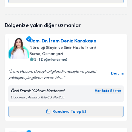
Randevu Takvimi Talebi
Dr. Öğr. Üyesi Merve Korukcu
için randevu takvimi
Bölgenize yakın diğer uzmanlar
talebi oluşturun. Size bu uzmandan randevu almanız
için bir takvim hazırlandığında e-posta ile
bilgilendireceğiz.
Uzm. Dr. İrem Deniz Karakaya
Nöroloji (Beyin ve Sinir Hastalıkları)
E-posta Adresiniz
Bursa
, Osmangazi
5
(
1
Değerlendirme)
İrem Hocam detaylı bilgilendirmesiyle ve pozitif
Devamı
yaklaşımıyla güven veren bir...
Kişisel verilerimin işlenmesine ilişkin
Aydınlatma
Metni
'ni okudum ve kişisel verilerimin belirtilen
kapsamda işlenmesini kabul ediyorum.
Özel Doruk Yıldırım Hastanesi
Haritada Göster
Duaçınarı, Ankara Yolu Cd. No:235
Takvim Talebini Gönder
Randevu Talep Et
Randevu Takvimi Talebi