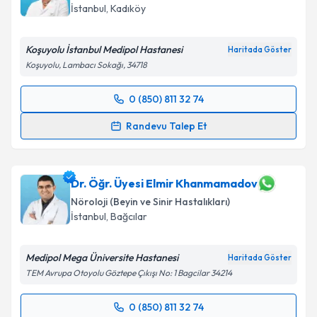
E-posta Adresiniz
İstanbul
, Kadıköy
Koşuyolu İstanbul Medipol Hastanesi
Haritada Göster
Koşuyolu, Lambacı Sokağı, 34718
Kişisel verilerimin işlenmesine ilişkin
Aydınlatma
Metni
'ni okudum ve kişisel verilerimin belirtilen
0 (850) 811 32 74
kapsamda işlenmesini kabul ediyorum.
Randevu Takvimi Talebi
Randevu Talep Et
Takvim Talebini Gönder
Dr. Öğr. Üyesi Esra Acarel
için randevu takvimi
talebi oluşturun. Size bu uzmandan randevu almanız
için bir takvim hazırlandığında e-posta ile
Dr. Öğr. Üyesi Elmir Khanmamadov
bilgilendireceğiz.
Nöroloji (Beyin ve Sinir Hastalıkları)
İstanbul
, Bağcılar
E-posta Adresiniz
Medipol Mega Üniversite Hastanesi
Haritada Göster
TEM Avrupa Otoyolu Göztepe Çıkışı No: 1 Bagcilar 34214
Kişisel verilerimin işlenmesine ilişkin
Aydınlatma
0 (850) 811 32 74
Metni
'ni okudum ve kişisel verilerimin belirtilen
Randevu Takvimi Talebi