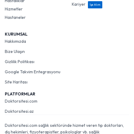
Hastalıklar
Kariyer
İşe Alım
Hizmetler
Hastaneler
KURUMSAL
Hakkımızda
Bize Ulaşın
Gizlilik Politikası
Google Takvim Entegrasyonu
Site Haritası
PLATFORMLAR
Doktorsitesi.com
Doktorsitesi.az
Doktorsitesi.com sağlık sektöründe hizmet veren tıp doktorları,
diş hekimleri, fizyoterapistler, psikologlar vb. sağlık