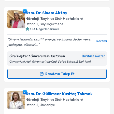
Takvim Talebini Gönder
Uzm. Dr. Şirin Erkaya İnel
için randevu takvimi talebi
Uzm. Dr. Sinem Aktaş
oluşturun. Size bu uzmandan randevu almanız için bir
Nöroloji (Beyin ve Sinir Hastalıkları)
takvim hazırlandığında e-posta ile bilgilendireceğiz.
İstanbul
, Büyükçekmece
5
(
3
Değerlendirme)
E-posta Adresiniz
Sinem Hanım'ın pozitif enerjisi ve insana değer veren
Devamı
yaklaşımı, ailemizi...
Özel Beykent Üniversitesi Hastanesi
Haritada Göster
Kişisel verilerimin işlenmesine ilişkin
Aydınlatma
Cumhuriyet Mah Gürpınar Yolu Cad, Şafak Sokak, E Blok No:1
Metni
'ni okudum ve kişisel verilerimin belirtilen
kapsamda işlenmesini kabul ediyorum.
Randevu Talep Et
Randevu Takvimi Talebi
Takvim Talebini Gönder
Uzm. Dr. Sinem Aktaş
için randevu takvimi talebi
Uzm. Dr. Gülümser Kızıltaş Tokmak
oluşturun. Size bu uzmandan randevu almanız için bir
Nöroloji (Beyin ve Sinir Hastalıkları)
takvim hazırlandığında e-posta ile bilgilendireceğiz.
İstanbul
, Ümraniye
E-posta Adresiniz