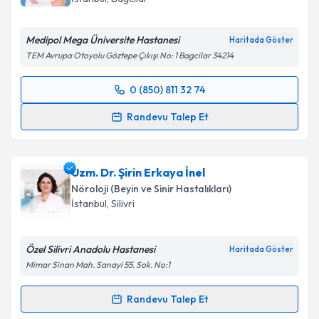
E-posta Adresiniz
Medipol Mega Üniversite Hastanesi
Haritada Göster
TEM Avrupa Otoyolu Göztepe Çıkışı No: 1 Bagcilar 34214
Kişisel verilerimin işlenmesine ilişkin
Aydınlatma
0 (850) 811 32 74
Metni
'ni okudum ve kişisel verilerimin belirtilen
Randevu Takvimi Talebi
kapsamda işlenmesini kabul ediyorum.
Randevu Talep Et
Uzm. Dr. Tehran Aliyeva
için randevu takvimi talebi
Takvim Talebini Gönder
oluşturun. Size bu uzmandan randevu almanız için bir
Uzm. Dr. Şirin Erkaya İnel
takvim hazırlandığında e-posta ile bilgilendireceğiz.
Nöroloji (Beyin ve Sinir Hastalıkları)
E-posta Adresiniz
İstanbul
, Silivri
Özel Silivri Anadolu Hastanesi
Haritada Göster
Mimar Sinan Mah. Sanayi 55. Sok. No:1
Kişisel verilerimin işlenmesine ilişkin
Aydınlatma
Metni
'ni okudum ve kişisel verilerimin belirtilen
Randevu Talep Et
kapsamda işlenmesini kabul ediyorum.
Randevu Takvimi Talebi