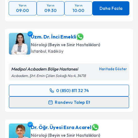
Yarın
Yarın
Yarın
Daha Fazla
09:00
09:30
10:00
Uzm. Dr. İnci Emekli
Nöroloji (Beyin ve Sinir Hastalıkları)
İstanbul
, Kadıköy
Medipol Acıbadem Bölge Hastanesi
Haritada Göster
Acıbadem, Şht. Emin Çölen Sokağı No:4, 34718
0 (850) 811 32 74
Randevu Takvimi Talebi
Randevu Talep Et
Uzm. Dr. İnci Emekli
için randevu takvimi talebi
oluşturun. Size bu uzmandan randevu almanız için bir
takvim hazırlandığında e-posta ile bilgilendireceğiz.
Dr. Öğr. Üyesi Esra Acarel
Nöroloji (Beyin ve Sinir Hastalıkları)