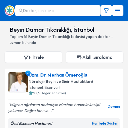
Doktor, klinik ara...
Beyin Damar Tıkanıklığı, İstanbul
Toplam
16
Beyin Damar Tıkanıklığı
tedavisi yapan doktor -
uzman bulundu
Filtrele
Akıllı Sıralama
Uzm. Dr. Merhan Ömeroğlu
Nöroloji (Beyin ve Sinir Hastalıkları)
İstanbul
, Esenyurt
5
(
3
Değerlendirme)
Migren ağrılarım nedeniyle Merhan hanımla kesişti
Devamı
yolumuz. Doğru tanı ve...
Özel Esencan Hastanesi
Haritada Göster