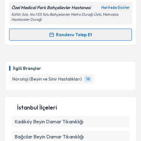
Özel Medical Park Bahçelievler Hastanesi
Haritada Göster
Kişisel verilerimin işlenmesine ilişkin
Aydınlatma
Kültür Sok. No:1 E5 Yolu Bahçelievler Metro Durağı Üstü, Metrobüs
Metni
'ni okudum ve kişisel verilerimin belirtilen
Hastaneler Durağı
kapsamda işlenmesini kabul ediyorum.
Randevu Talep Et
Randevu Takvimi Talebi
Takvim Talebini Gönder
Prof. Dr. Gülşen Kocaman
için randevu takvimi
talebi oluşturun. Size bu uzmandan randevu almanız
İlgili Branşlar
için bir takvim hazırlandığında e-posta ile
bilgilendireceğiz.
Nöroloji (Beyin ve Sinir Hastalıkları)
16
E-posta Adresiniz
İstanbul İlçeleri
Kadıköy
Kişisel verilerimin işlenmesine ilişkin
Beyin Damar Tıkanıklığı
Aydınlatma
Metni
'ni okudum ve kişisel verilerimin belirtilen
kapsamda işlenmesini kabul ediyorum.
Bağcılar
Beyin Damar Tıkanıklığı