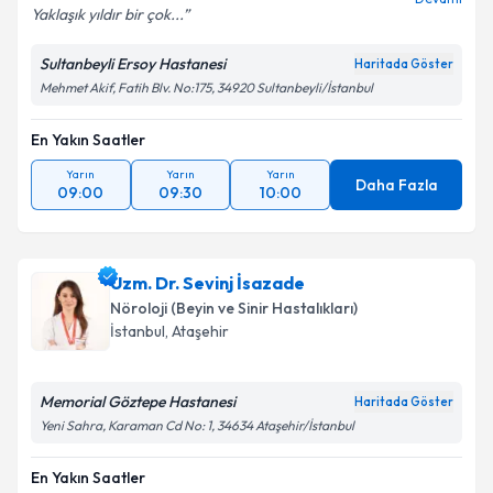
Yaklaşık yıldır bir çok...
Kişisel verilerimin işlenmesine ilişkin
Aydınlatma
Sultanbeyli Ersoy Hastanesi
Haritada Göster
Metni
'ni okudum ve kişisel verilerimin belirtilen
Mehmet Akif, Fatih Blv. No:175, 34920 Sultanbeyli/İstanbul
kapsamda işlenmesini kabul ediyorum.
En Yakın Saatler
Takvim Talebini Gönder
Yarın
Yarın
Yarın
Daha Fazla
09:00
09:30
10:00
Uzm. Dr. Sevinj İsazade
Nöroloji (Beyin ve Sinir Hastalıkları)
İstanbul
, Ataşehir
Memorial Göztepe Hastanesi
Haritada Göster
Yeni Sahra, Karaman Cd No: 1, 34634 Ataşehir/İstanbul
En Yakın Saatler