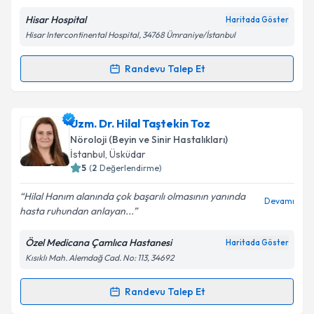
Hisar Hospital
Haritada Göster
Hisar Intercontinental Hospital, 34768 Ümraniye/İstanbul
Kişisel verilerimin işlenmesine ilişkin
Aydınlatma
Randevu Talep Et
Randevu Takvimi Talebi
Metni
'ni okudum ve kişisel verilerimin belirtilen
kapsamda işlenmesini kabul ediyorum.
Uzm. Dr. Gülümser Kızıltaş Tokmak
için randevu
Uzm. Dr. Hilal Taştekin Toz
takvimi talebi oluşturun. Size bu uzmandan randevu
Takvim Talebini Gönder
Nöroloji (Beyin ve Sinir Hastalıkları)
almanız için bir takvim hazırlandığında e-posta ile
İstanbul
, Üsküdar
bilgilendireceğiz.
5
(
2
Değerlendirme)
E-posta Adresiniz
Hilal Hanım alanında çok başarılı olmasının yanında
Devamı
hasta ruhundan anlayan...
Özel Medicana Çamlıca Hastanesi
Haritada Göster
Kısıklı Mah. Alemdağ Cad. No: 113, 34692
Kişisel verilerimin işlenmesine ilişkin
Aydınlatma
Metni
'ni okudum ve kişisel verilerimin belirtilen
kapsamda işlenmesini kabul ediyorum.
Randevu Talep Et
Randevu Takvimi Talebi