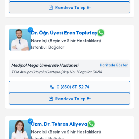
kapsamda işlenmesini kabul ediyorum.
Randevu Talep Et
Dr. Öğr. Üyesi Elmir Khanmamadov
için randevu
Takvim Talebini Gönder
takvimi talebi oluşturun. Size bu uzmandan randevu
almanız için bir takvim hazırlandığında e-posta ile
Dr. Öğr. Üyesi Eren Toplutaş
bilgilendireceğiz.
Nöroloji (Beyin ve Sinir Hastalıkları)
İstanbul
, Bağcılar
E-posta Adresiniz
Medipol Mega Üniversite Hastanesi
Haritada Göster
TEM Avrupa Otoyolu Göztepe Çıkışı No: 1 Bagcilar 34214
Kişisel verilerimin işlenmesine ilişkin
Aydınlatma
0 (850) 811 32 74
Metni
'ni okudum ve kişisel verilerimin belirtilen
Randevu Takvimi Talebi
kapsamda işlenmesini kabul ediyorum.
Randevu Talep Et
Dr. Öğr. Üyesi Eren Toplutaş
için randevu takvimi
Takvim Talebini Gönder
talebi oluşturun. Size bu uzmandan randevu almanız
için bir takvim hazırlandığında e-posta ile
Uzm. Dr. Tehran Aliyeva
bilgilendireceğiz.
Nöroloji (Beyin ve Sinir Hastalıkları)
İstanbul
, Bağcılar