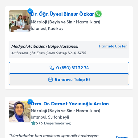
Dr. Öğr. Üyesi Binnur Özkar
Nöroloji (Beyin ve Sinir Hastalıkları)
İstanbul
, Kadıköy
Medipol Acıbadem Bölge Hastanesi
Haritada Göster
Acıbadem, Şht. Emin Çölen Sokağı No:4, 34718
0 (850) 811 32 74
Randevu Takvimi Talebi
Randevu Talep Et
Dr. Öğr. Üyesi Binnur Özkar
için randevu takvimi
talebi oluşturun. Size bu uzmandan randevu almanız
Uzm. Dr. Demet Yazıcıoğlu Arslan
için bir takvim hazırlandığında e-posta ile
bilgilendireceğiz.
Nöroloji (Beyin ve Sinir Hastalıkları)
İstanbul
, Sultanbeyli
E-posta Adresiniz
5
(
6
Değerlendirme)
Merhabalar ben anklozon spondilit hastasıyım.
Devamı