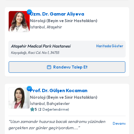
Takvim Talebini Gönder
Uzm. Dr. Hilal Taştekin Toz
için randevu takvimi
Uzm. Dr. Gamar Aliyeva
talebi oluşturun. Size bu uzmandan randevu almanız
Nöroloji (Beyin ve Sinir Hastalıkları)
için bir takvim hazırlandığında e-posta ile
İstanbul
, Ataşehir
bilgilendireceğiz.
E-posta Adresiniz
Ataşehir Medical Park Hastanesi
Haritada Göster
Kayışdağı, Raci Cd. No:1, 34755
Randevu Talep Et
Randevu Takvimi Talebi
Kişisel verilerimin işlenmesine ilişkin
Aydınlatma
Metni
'ni okudum ve kişisel verilerimin belirtilen
kapsamda işlenmesini kabul ediyorum.
Uzm. Dr. Gamar Aliyeva
için randevu takvimi talebi
Prof. Dr. Gülşen Kocaman
oluşturun. Size bu uzmandan randevu almanız için bir
Nöroloji (Beyin ve Sinir Hastalıkları)
takvim hazırlandığında e-posta ile bilgilendireceğiz.
Takvim Talebini Gönder
İstanbul
, Bahçelievler
5
(
2
Değerlendirme)
E-posta Adresiniz
Uzun zamandır huzursuz bacak sendromu yüzünden
Devamı
gerçekten zor günler geçiriyordum....