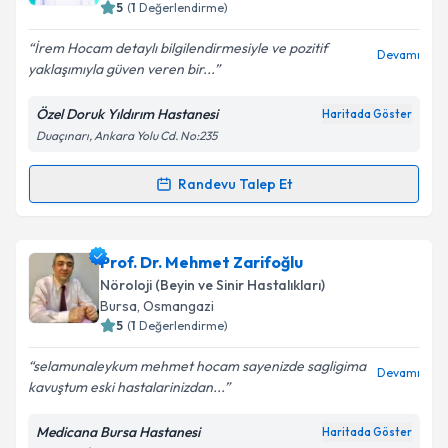
5
(
1
Değerlendirme)
İrem Hocam detaylı bilgilendirmesiyle ve pozitif
Devamı
yaklaşımıyla güven veren bir...
Kişisel verilerimin işlenmesine ilişkin
Aydınlatma
Metni
'ni okudum ve kişisel verilerimin belirtilen
Özel Doruk Yıldırım Hastanesi
Haritada Göster
kapsamda işlenmesini kabul ediyorum.
Duaçınarı, Ankara Yolu Cd. No:235
Takvim Talebini Gönder
Randevu Talep Et
Randevu Takvimi Talebi
Uzm. Dr. İrem Deniz Karakaya
için randevu takvimi
Prof. Dr. Mehmet Zarifoğlu
talebi oluşturun. Size bu uzmandan randevu almanız
Nöroloji (Beyin ve Sinir Hastalıkları)
için bir takvim hazırlandığında e-posta ile
Bursa
, Osmangazi
bilgilendireceğiz.
5
(
1
Değerlendirme)
E-posta Adresiniz
selamunaleykum mehmet hocam sayenizde sagligima
Devamı
kavuştum eski hastalarinizdan...
Medicana Bursa Hastanesi
Haritada Göster