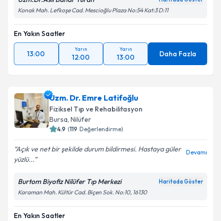
Konak Mah. Lefkoşe Cad. Mescioğlu Plaza No:54 Kat:3 D:11
En Yakın Saatler
Yarın
Yarın
13:00
Daha Fazla
12:00
13:00
Uzm. Dr. Emre Latifoğlu
Fiziksel Tıp ve Rehabilitasyon
Bursa
, Nilüfer
4.9
(
119
Değerlendirme)
Açık ve net bir şekilde durum bildirmesi. Hastaya güler
Devamı
yüzlü...
Burtom Biyofiz Nilüfer Tıp Merkezi
Haritada Göster
Karaman Mah. Kültür Cad. Biçen Sok. No:10, 16130
En Yakın Saatler