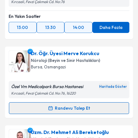
Kırcaali, Fevzi Çakmak Cd. No:76
En Yakın Saatler
13:00
13:30
14:00
Daha Fazla
Dr. Öğr. Üyesi Merve Korukcu
Nöroloji (Beyin ve Sinir Hastalıkları)
Bursa
, Osmangazi
Özel Vm Medicalpark Bursa Hastanesi
Haritada Göster
Kırcaali, Fevzi Çakmak Cd. No:76, 16220
Randevu Talep Et
Randevu Takvimi Talebi
Dr. Öğr. Üyesi Merve Korukcu
için randevu takvimi
Uzm. Dr. Mehmet Ali Bereketoğlu
talebi oluşturun. Size bu uzmandan randevu almanız