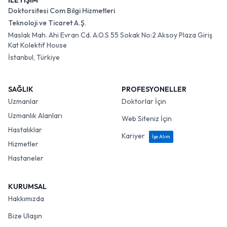
İLETİŞİM
Doktorsitesi Com Bilgi Hizmetleri
Teknoloji ve Ticaret A.Ş.
Maslak Mah. Ahi Evran Cd. A.O.S 55 Sokak No:2 Aksoy Plaza Giriş
Kat Kolektif House
İstanbul, Türkiye
SAĞLIK
PROFESYONELLER
Uzmanlar
Doktorlar İçin
Uzmanlık Alanları
Web Siteniz İçin
Hastalıklar
Kariyer
İşe Alım
Hizmetler
Hastaneler
KURUMSAL
Hakkımızda
Bize Ulaşın