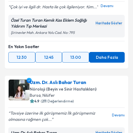
Devamı
Çok iyi ve ilgili dr. Hasta ile çok ilgileniyor. tüm...
Kişisel verilerimin işlenmesine ilişkin
Aydınlatma
Özel Turan Turan Kemik Kas Eklem Sağlığı
Metni
'ni okudum ve kişisel verilerimin belirtilen
Haritada Göster
Yıldırım Tıp Merkezi
kapsamda işlenmesini kabul ediyorum.
Şirinevler Mah. Ankara Yolu Cad. No: 795
Takvim Talebini Gönder
En Yakın Saatler
12:30
12:45
13:00
Daha Fazla
Uzm. Dr. Aslı Bahar Turan
Nöroloji (Beyin ve Sinir Hastalıkları)
Bursa
, Nilüfer
4.9
(
211
Değerlendirme)
Tavsiye üzerine ilk görüşmemiz İlk görüşmemiz
Devamı
olmasına rağmen çok...
Uzm.Dr.Aslı Bahar Turan
Haritada Göster