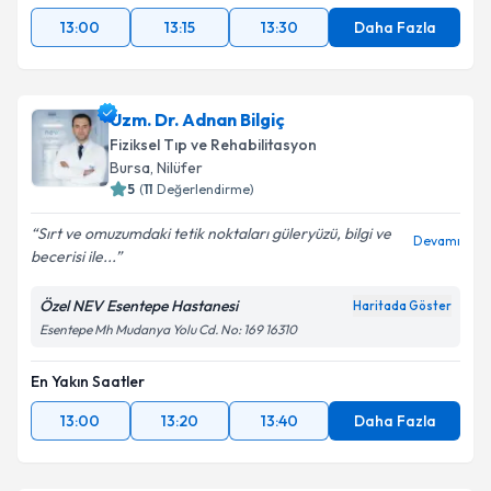
13:00
13:15
13:30
Daha Fazla
Uzm. Dr. Adnan Bilgiç
Fiziksel Tıp ve Rehabilitasyon
Bursa
, Nilüfer
5
(
11
Değerlendirme)
Sırt ve omuzumdaki tetik noktaları güleryüzü, bilgi ve
Devamı
becerisi ile...
Özel NEV Esentepe Hastanesi
Haritada Göster
Esentepe Mh Mudanya Yolu Cd. No: 169 16310
En Yakın Saatler
13:00
13:20
13:40
Daha Fazla