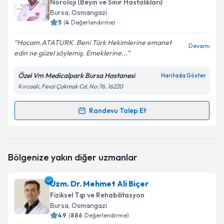
Nöroloji (Beyin ve Sinir Hastalıkları)
için bir takvim hazırlandığında e-posta ile
Bursa
, Osmangazi
bilgilendireceğiz.
5
(
4
Değerlendirme)
E-posta Adresiniz
Hocam.ATATURK .Beni Türk Hekimlerine emanet
Devamı
edin ne güzel söylemiş. Emeklerine...
Özel Vm Medicalpark Bursa Hastanesi
Haritada Göster
Kırcaali, Fevzi Çakmak Cd. No:76, 16220
Kişisel verilerimin işlenmesine ilişkin
Aydınlatma
Metni
'ni okudum ve kişisel verilerimin belirtilen
kapsamda işlenmesini kabul ediyorum.
Randevu Talep Et
Randevu Takvimi Talebi
Takvim Talebini Gönder
Uzm. Dr. Mehmet Ali Bereketoğlu
için randevu
Bölgenize yakın diğer uzmanlar
takvimi talebi oluşturun. Size bu uzmandan randevu
almanız için bir takvim hazırlandığında e-posta ile
bilgilendireceğiz.
Uzm. Dr. Mehmet Ali Biçer
Fiziksel Tıp ve Rehabilitasyon
E-posta Adresiniz
Bursa
, Osmangazi
4.9
(
886
Değerlendirme)