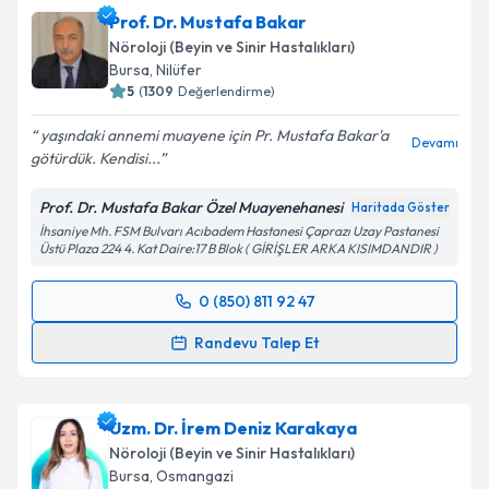
Prof. Dr. Mustafa Bakar
Nöroloji (Beyin ve Sinir Hastalıkları)
Bursa
, Nilüfer
5
(
1309
Değerlendirme)
yaşındaki annemi muayene için Pr. Mustafa Bakar'a
Devamı
götürdük. Kendisi...
Prof. Dr. Mustafa Bakar Özel Muayenehanesi
Haritada Göster
İhsaniye Mh. FSM Bulvarı Acıbadem Hastanesi Çaprazı Uzay Pastanesi
Üstü Plaza 224 4. Kat Daire:17 B Blok ( GİRİŞLER ARKA KISIMDANDIR )
0 (850) 811 92 47
Randevu Takvimi Talebi
Randevu Talep Et
Prof. Dr. Mustafa Bakar
için randevu takvimi talebi
oluşturun. Size bu uzmandan randevu almanız için bir
Uzm. Dr. İrem Deniz Karakaya
takvim hazırlandığında e-posta ile bilgilendireceğiz.
Nöroloji (Beyin ve Sinir Hastalıkları)
E-posta Adresiniz
Bursa
, Osmangazi