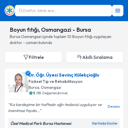
Doktor, klinik ara...
Boyun fıtığı, Osmangazi - Bursa
Bursa
Osmangazi
içinde toplam
10
Boyun fıtığı
uygulayan
doktor - uzman bulundu
Filtrele
Akıllı Sıralama
Dr. Öğr. Üyesi Sevinç Külekçioğlu
Fiziksel Tıp ve Rehabilitasyon
Bursa
, Osmangazi
5
(
10
Değerlendirme)
Kız kardeşime bir haftadır ağrı tedavisi uyguluyor ve
Devamı
inanılmaz fayda...
Özel Medical Park Bursa Hastanesi
Haritada Göster