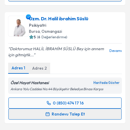
Uzm. Dr. Ayşe Vural
için randevu takvimi talebi
oluşturun. Size bu uzmandan randevu almanız için bir
Uzm. Dr. Halil ibrahim Süslü
takvim hazırlandığında e-posta ile bilgilendireceğiz.
Psikiyatri
E-posta Adresiniz
Bursa
, Osmangazi
5
(
6
Değerlendirme)
Doktorumuz HALİL İBRAHİM SÜSLÜ Bey için annem
Devamı
için gitmiştik...
Kişisel verilerimin işlenmesine ilişkin
Aydınlatma
Metni
'ni okudum ve kişisel verilerimin belirtilen
Adres
1
Adres
2
kapsamda işlenmesini kabul ediyorum.
Özel Hayat Hastanesi
Haritada Göster
Takvim Talebini Gönder
Ankara Yolu Caddesi No:44 Büyükşehir Belediye Binası Karşısı
0 (850) 474 17 16
Randevu Takvimi Talebi
Randevu Talep Et
Uzm. Dr. Halil ibrahim Süslü
için randevu takvimi