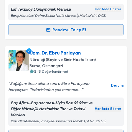
E-posta Adresiniz
Elif Terziköy Danışmanlık Merkezi
Haritada Göster
Barış Mahallesi Defne Sokak No:16 Karasu İş Merkezi K:4 D:23,
Randevu Talep Et
Randevu Takvimi Talebi
Kişisel verilerimin işlenmesine ilişkin
Aydınlatma
Metni
'ni okudum ve kişisel verilerimin belirtilen
kapsamda işlenmesini kabul ediyorum.
Uzm. Psk. Elif Terziköy
için randevu takvimi talebi
Uzm. Dr. Ebru Parlayan
oluşturun. Size bu uzmandan randevu almanız için bir
Nöroloji (Beyin ve Sinir Hastalıkları)
takvim hazırlandığında e-posta ile bilgilendireceğiz.
Takvim Talebini Gönder
Bursa
, Osmangazi
5
(
3
Değerlendirme)
E-posta Adresiniz
Sağlığımı önce allaha sonra Ebru Parlayana
Devamı
borçluyum. Tedavisinden çok memnun...
Baş Ağrısı-Baş dönmesi-Uyku Bozuklukları ve
Kişisel verilerimin işlenmesine ilişkin
Aydınlatma
Diğer Nörolojik Hastalıklar Tanı ve Tedavi
Haritada Göster
Metni
'ni okudum ve kişisel verilerimin belirtilen
Merkezi
kapsamda işlenmesini kabul ediyorum.
Kükürtlü Mahallesi, Zübeyde Hanım Cad.Tamek Apt.No: 20 D.2