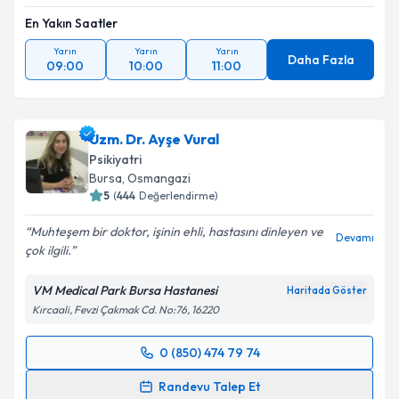
En Yakın Saatler
Yarın
Yarın
Yarın
Daha Fazla
09:00
10:00
11:00
Uzm. Dr. Ayşe Vural
Psikiyatri
Bursa
, Osmangazi
5
(
444
Değerlendirme)
Muhteşem bir doktor, işinin ehli, hastasını dinleyen ve
Devamı
çok ilgili.
VM Medical Park Bursa Hastanesi
Haritada Göster
Kırcaali, Fevzi Çakmak Cd. No:76, 16220
0 (850) 474 79 74
Randevu Takvimi Talebi
Randevu Talep Et