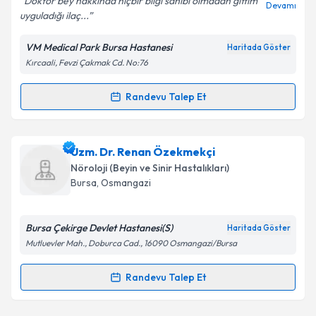
Doktor bey hakkında hiçbir bilgi sahibi olmadan gittim
Devamı
uyguladığı ilaç...
VM Medical Park Bursa Hastanesi
Haritada Göster
Kırcaali, Fevzi Çakmak Cd. No:76
Kişisel verilerimin işlenmesine ilişkin
Aydınlatma
Metni
'ni okudum ve kişisel verilerimin belirtilen
kapsamda işlenmesini kabul ediyorum.
Randevu Talep Et
Randevu Takvimi Talebi
Takvim Talebini Gönder
Uzm. Dr. Sinan Gönüllü
için randevu takvimi talebi
Uzm. Dr. Renan Özekmekçi
oluşturun. Size bu uzmandan randevu almanız için bir
Nöroloji (Beyin ve Sinir Hastalıkları)
takvim hazırlandığında e-posta ile bilgilendireceğiz.
Bursa
, Osmangazi
E-posta Adresiniz
Bursa Çekirge Devlet Hastanesi(S)
Haritada Göster
Mutluevler Mah., Doburca Cad., 16090 Osmangazi/Bursa
Kişisel verilerimin işlenmesine ilişkin
Aydınlatma
Randevu Talep Et
Randevu Takvimi Talebi
Metni
'ni okudum ve kişisel verilerimin belirtilen
kapsamda işlenmesini kabul ediyorum.