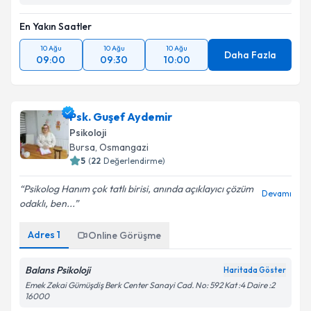
En Yakın Saatler
10 Ağu
10 Ağu
10 Ağu
Daha Fazla
09:00
09:30
10:00
Psk. Guşef Aydemir
Psikoloji
Bursa
, Osmangazi
5
(
22
Değerlendirme)
Psikolog Hanım çok tatlı birisi, anında açıklayıcı çözüm
Devamı
odaklı, ben...
Adres
1
Online Görüşme
Balans Psikoloji
Haritada Göster
Emek Zekai Gümüşdiş Berk Center Sanayi Cad. No: 592 Kat :4 Daire :2
16000