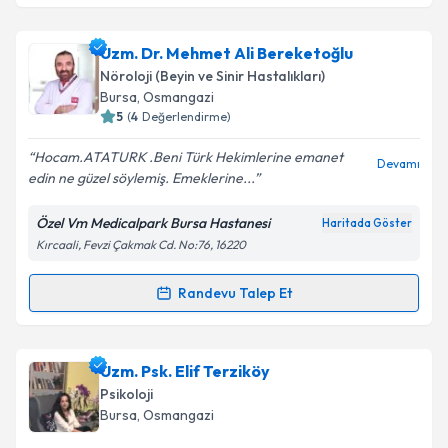
Takvim Talebini Gönder
Uzm. Dr. Mustafa Hikmet Tunçkol
için randevu
Uzm. Dr. Mehmet Ali Bereketoğlu
takvimi talebi oluşturun. Size bu uzmandan randevu
Nöroloji (Beyin ve Sinir Hastalıkları)
almanız için bir takvim hazırlandığında e-posta ile
Bursa
, Osmangazi
bilgilendireceğiz.
5
(
4
Değerlendirme)
E-posta Adresiniz
Hocam.ATATURK .Beni Türk Hekimlerine emanet
Devamı
edin ne güzel söylemiş. Emeklerine...
Özel Vm Medicalpark Bursa Hastanesi
Haritada Göster
Kırcaali, Fevzi Çakmak Cd. No:76, 16220
Kişisel verilerimin işlenmesine ilişkin
Aydınlatma
Metni
'ni okudum ve kişisel verilerimin belirtilen
kapsamda işlenmesini kabul ediyorum.
Randevu Talep Et
Randevu Takvimi Talebi
Takvim Talebini Gönder
Uzm. Dr. Mehmet Ali Bereketoğlu
için randevu
Uzm. Psk. Elif Terziköy
takvimi talebi oluşturun. Size bu uzmandan randevu
Psikoloji
almanız için bir takvim hazırlandığında e-posta ile
Bursa
, Osmangazi
bilgilendireceğiz.