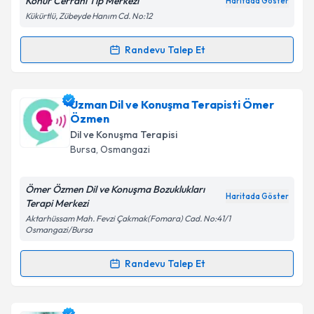
Konur Cerrahi Tıp Merkezi
Haritada Göster
Kükürtlü, Zübeyde Hanım Cd. No:12
Randevu Talep Et
Randevu Takvimi Talebi
Kişisel verilerimin işlenmesine ilişkin
Aydınlatma
Metni
'ni okudum ve kişisel verilerimin belirtilen
kapsamda işlenmesini kabul ediyorum.
Uzm. Dr. Özden Mengü
için randevu takvimi talebi
Uzman Dil ve Konuşma Terapisti Ömer
oluşturun. Size bu uzmandan randevu almanız için bir
Özmen
takvim hazırlandığında e-posta ile bilgilendireceğiz.
Takvim Talebini Gönder
Dil ve Konuşma Terapisi
Bursa
, Osmangazi
E-posta Adresiniz
Ömer Özmen Dil ve Konuşma Bozuklukları
Haritada Göster
Terapi Merkezi
Aktarhüssam Mah. Fevzi Çakmak(Fomara) Cad. No:41/1
Kişisel verilerimin işlenmesine ilişkin
Aydınlatma
Osmangazi/Bursa
Metni
'ni okudum ve kişisel verilerimin belirtilen
kapsamda işlenmesini kabul ediyorum.
Randevu Talep Et
Randevu Takvimi Talebi
Takvim Talebini Gönder