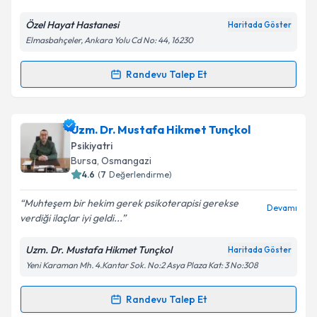
E-posta Adresiniz
Özel Hayat Hastanesi
Haritada Göster
Elmasbahçeler, Ankara Yolu Cd No: 44, 16230
Randevu Talep Et
Randevu Takvimi Talebi
Kişisel verilerimin işlenmesine ilişkin
Aydınlatma
Metni
'ni okudum ve kişisel verilerimin belirtilen
kapsamda işlenmesini kabul ediyorum.
Uzm. Dr. Fatima Zohra Rezoug
için randevu takvimi
Uzm. Dr. Mustafa Hikmet Tunçkol
talebi oluşturun. Size bu uzmandan randevu almanız
Psikiyatri
için bir takvim hazırlandığında e-posta ile
Takvim Talebini Gönder
Bursa
, Osmangazi
bilgilendireceğiz.
4.6
(
7
Değerlendirme)
E-posta Adresiniz
Muhteşem bir hekim gerek psikoterapisi gerekse
Devamı
verdiği ilaçlar iyi geldi...
Uzm. Dr. Mustafa Hikmet Tunçkol
Haritada Göster
Yeni Karaman Mh. 4.Kantar Sok. No:2 Asya Plaza Kat: 3 No:308
Kişisel verilerimin işlenmesine ilişkin
Aydınlatma
Metni
'ni okudum ve kişisel verilerimin belirtilen
kapsamda işlenmesini kabul ediyorum.
Randevu Talep Et
Randevu Takvimi Talebi