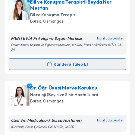
Uzman Dil ve Konuşma Terapisti Ömer Özmen
Dil ve Konuşma Terapisti Beyda Nur
için randevu takvimi talebi oluşturun. Size bu
Mestan
uzmandan randevu almanız için bir takvim
Dil ve Konuşma Terapisi
hazırlandığında e-posta ile bilgilendireceğiz.
Bursa
, Osmangazi
E-posta Adresiniz
MENTEVİA Psikoloji ve Yaşam Merkezi
Haritada Göster
Downtown Yaşam ve Eğlence Merkezi, İstiklal, Pars Sokak No:4/1 D :23-
24
Kişisel verilerimin işlenmesine ilişkin
Aydınlatma
Randevu Talep Et
Randevu Takvimi Talebi
Metni
'ni okudum ve kişisel verilerimin belirtilen
kapsamda işlenmesini kabul ediyorum.
Dil ve Konuşma Terapisti Beyda Nur Mestan
için
Dr. Öğr. Üyesi Merve Korukcu
Takvim Talebini Gönder
randevu takvimi talebi oluşturun. Size bu uzmandan
Nöroloji (Beyin ve Sinir Hastalıkları)
randevu almanız için bir takvim hazırlandığında e-
Bursa
, Osmangazi
posta ile bilgilendireceğiz.
E-posta Adresiniz
Özel Vm Medicalpark Bursa Hastanesi
Haritada Göster
Kırcaali, Fevzi Çakmak Cd. No:76, 16220