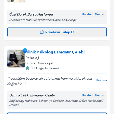
E-posta Adresiniz
Özel Doruk Bursa Hastanesi
Haritada Göster
Dikkaldırım Mah,Zübeydehanım Cad No:5 Çekirge
Kişisel verilerimin işlenmesine ilişkin
Aydınlatma
Randevu Talep Et
Randevu Takvimi Talebi
Metni
'ni okudum ve kişisel verilerimin belirtilen
kapsamda işlenmesini kabul ediyorum.
Uzm. Dr. Çiğdem Şen
için randevu takvimi talebi
Klinik Psikolog Esmanur Çelebi
oluşturun. Size bu uzmandan randevu almanız için bir
Takvim Talebini Gönder
Psikoloji
takvim hazırlandığında e-posta ile bilgilendireceğiz.
Bursa
, Osmangazi
5
(
5
Değerlendirme)
E-posta Adresiniz
Yaşadığım bu zorlu süreçte esma hanıma giderek çok
Devamı
doğru bir...
Uzm. Kl. Psk. Esmanur Çelebi
Haritada Göster
Kişisel verilerimin işlenmesine ilişkin
Aydınlatma
Bağlarbaşı Mahallesi, 1. İhsaniye Caddesi, Asil Home Office No:58 Kat:7
Metni
'ni okudum ve kişisel verilerimin belirtilen
Daire:31
kapsamda işlenmesini kabul ediyorum.