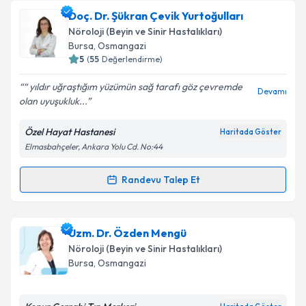
talebi oluşturun. Size bu uzmandan randevu almanız
Doç. Dr. Şükran Çevik Yurtoğulları
için bir takvim hazırlandığında e-posta ile
bilgilendireceğiz.
Nöroloji (Beyin ve Sinir Hastalıkları)
Bursa
, Osmangazi
E-posta Adresiniz
5
(
55
Değerlendirme)
“ yıldır uğraştığım yüzümün sağ tarafı göz çevremde
Devamı
olan uyuşukluk...
Kişisel verilerimin işlenmesine ilişkin
Aydınlatma
Özel Hayat Hastanesi
Haritada Göster
Metni
'ni okudum ve kişisel verilerimin belirtilen
Elmasbahçeler, Ankara Yolu Cd. No:44
kapsamda işlenmesini kabul ediyorum.
Randevu Talep Et
Randevu Takvimi Talebi
Takvim Talebini Gönder
Doç. Dr. Şükran Çevik Yurtoğulları
için randevu
Uzm. Dr. Özden Mengü
takvimi talebi oluşturun. Size bu uzmandan randevu
Nöroloji (Beyin ve Sinir Hastalıkları)
almanız için bir takvim hazırlandığında e-posta ile
Bursa
, Osmangazi
bilgilendireceğiz.
E-posta Adresiniz