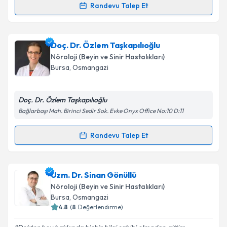
Takvim Talebini Gönder
Randevu Talep Et
Randevu Takvimi Talebi
Uzm. Dr. Ebru Parlayan
için randevu takvimi talebi
Doç. Dr. Özlem Taşkapılıoğlu
oluşturun. Size bu uzmandan randevu almanız için bir
Nöroloji (Beyin ve Sinir Hastalıkları)
takvim hazırlandığında e-posta ile bilgilendireceğiz.
Bursa
, Osmangazi
E-posta Adresiniz
Doç. Dr. Özlem Taşkapılıoğlu
Bağlarbaşı Mah. Birinci Sedir Sok. Evke Onyx Office No:10 D:11
Kişisel verilerimin işlenmesine ilişkin
Aydınlatma
Randevu Talep Et
Randevu Takvimi Talebi
Metni
'ni okudum ve kişisel verilerimin belirtilen
kapsamda işlenmesini kabul ediyorum.
Doç. Dr. Özlem Taşkapılıoğlu
için randevu takvimi
Uzm. Dr. Sinan Gönüllü
talebi oluşturun. Size bu uzmandan randevu almanız
Takvim Talebini Gönder
Nöroloji (Beyin ve Sinir Hastalıkları)
için bir takvim hazırlandığında e-posta ile
Bursa
, Osmangazi
bilgilendireceğiz.
4.8
(
8
Değerlendirme)
E-posta Adresiniz