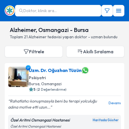
Doktor, klinik ara...
Alzheimer, Osmangazi - Bursa
Toplam
21
Alzheimer
tedavisi yapan doktor - uzman bulundu
Filtrele
Akıllı Sıralama
Uzm. Dr. Oğuzhan Tüzün
Psikiyatri
Bursa
, Osmangazi
5
(
2
Değerlendirme)
Rahatlatıcı konuşmasıyla beni bu terapi yolculuğu
Devamı
adına motive etti uzun...
Özel Aritmi Osmangazi Hastanesi
Haritada Göster
Özel Aritmi Osmangazi Hastanesi