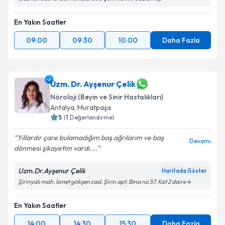
En Yakın Saatler
09:00
09:30
10:00
Daha Fazla
Uzm. Dr. Ayşenur Çelik
Nöroloji (Beyin ve Sinir Hastalıkları)
Antalya
,
Muratpaşa
5
(
1
Değerlendirme)
Yıllardır çare bulamadığım baş ağrılarım ve baş
Devamı
dönmesi şikayetim vardı....
Uzm.Dr.Ayşenur Çelik
Haritada Göster
Şirinyalı mah. İsmet gökşen cad. Şirin apt. Bina no 57. Kat 2 daire 4
En Yakın Saatler
14:00
14:30
15:30
Daha Fazla