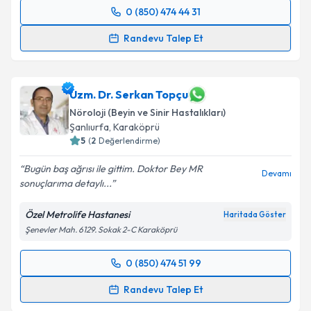
0 (850) 474 44 31
kapsamda işlenmesini kabul ediyorum.
Randevu Takvimi Talebi
Randevu Talep Et
Takvim Talebini Gönder
Doç. Dr. Mustafa Altaş
için randevu takvimi talebi
oluşturun. Size bu uzmandan randevu almanız için bir
takvim hazırlandığında e-posta ile bilgilendireceğiz.
Uzm. Dr. Serkan Topçu
Nöroloji (Beyin ve Sinir Hastalıkları)
E-posta Adresiniz
Şanlıurfa
,
Karaköprü
5
(
2
Değerlendirme)
Bugün baş ağrısı ile gittim. Doktor Bey MR
Devamı
sonuçlarıma detaylı...
Kişisel verilerimin işlenmesine ilişkin
Aydınlatma
Metni
'ni okudum ve kişisel verilerimin belirtilen
Özel Metrolife Hastanesi
Haritada Göster
kapsamda işlenmesini kabul ediyorum.
Şenevler Mah. 6129. Sokak 2-C Karaköprü
Takvim Talebini Gönder
0 (850) 474 51 99
Randevu Takvimi Talebi
Randevu Talep Et