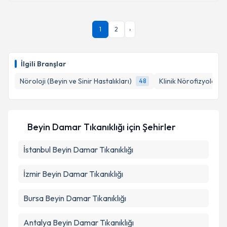
Uzm. Dr. Serkan Topçu
için randevu takvimi talebi
oluşturun. Size bu uzmandan randevu almanız için bir
takvim hazırlandığında e-posta ile bilgilendireceğiz.
1
2
›
E-posta Adresiniz
İlgili Branşlar
Nöroloji (Beyin ve Sinir Hastalıkları)
Klinik Nörofizyoloji
48
Kişisel verilerimin işlenmesine ilişkin
Aydınlatma
Metni
'ni okudum ve kişisel verilerimin belirtilen
kapsamda işlenmesini kabul ediyorum.
Beyin Damar Tıkanıklığı
için Şehirler
Takvim Talebini Gönder
İstanbul
Beyin Damar Tıkanıklığı
İzmir
Beyin Damar Tıkanıklığı
Bursa
Beyin Damar Tıkanıklığı
Antalya
Beyin Damar Tıkanıklığı