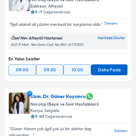
Balıkesir
,
Altıeylül
5
(
7
Değerlendirme)
Devamı
İlgili alakalı idi çözüm merkezli bir karşılama oldu
Özel Nev Altıeylül Hastanesi
Haritada Göster
G.O.P. Mah. Yeni İzmir Cad. No:180-A/1 10100
En Yakın Saatler
09:00
09:30
10:00
Daha Fazla
Uzm. Dr. Güner Koyuncu
Nöroloji (Beyin ve Sinir Hastalıkları)
Konya
,
Selçuklu
5
(
43
Değerlendirme)
Güner Hanım çok ilgili çok iyi bir doktor baş
Devamı
ağrısından...