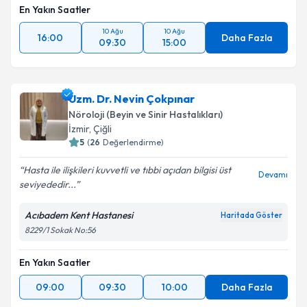
En Yakın Saatler
10 Ağu
10 Ağu
16:00
Daha Fazla
09:30
15:00
Uzm. Dr. Nevin Çokpınar
Nöroloji (Beyin ve Sinir Hastalıkları)
İzmir
,
Çiğli
5
(
26
Değerlendirme)
Hasta ile ilişkileri kuvvetli ve tıbbi açıdan bilgisi üst
Devamı
seviyededir...
Acıbadem Kent Hastanesi
Haritada Göster
8229/1 Sokak No:56
En Yakın Saatler
09:00
09:30
10:00
Daha Fazla