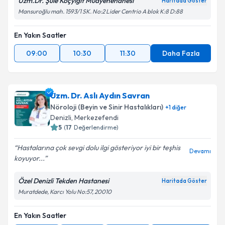
Uzm.Dr. Şule Koçyiğit Muayenehanesi
Haritada Göster
Metni
'ni okudum ve kişisel verilerimin belirtilen
Mansuroğlu mah. 1593/1 SK. No:2 Lider Centrio A blok K:8 D:88
kapsamda işlenmesini kabul ediyorum.
En Yakın Saatler
Takvim Talebini Gönder
09:00
10:30
11:30
Daha Fazla
Uzm. Dr. Aslı Aydın Savran
Nöroloji (Beyin ve Sinir Hastalıkları)
+
1
diğer
Denizli
,
Merkezefendi
5
(
17
Değerlendirme)
Hastalarına çok sevgi dolu ilgi gösteriyor iyi bir teşhis
Devamı
koyuyor...
Özel Denizli Tekden Hastanesi
Haritada Göster
Muratdede, Karcı Yolu No:57, 20010
En Yakın Saatler