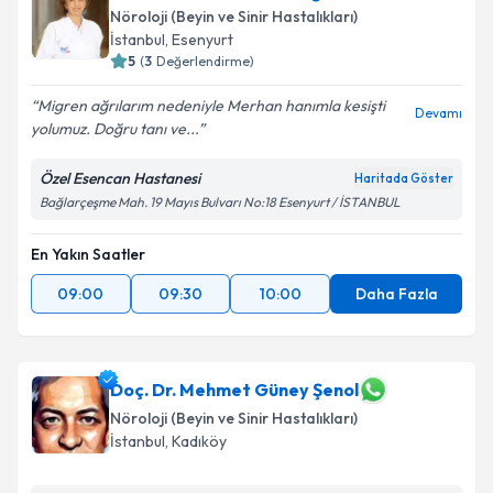
Nöroloji (Beyin ve Sinir Hastalıkları)
İstanbul
,
Esenyurt
5
(
3
Değerlendirme)
Migren ağrılarım nedeniyle Merhan hanımla kesişti
Devamı
yolumuz. Doğru tanı ve...
Özel Esencan Hastanesi
Haritada Göster
Bağlarçeşme Mah. 19 Mayıs Bulvarı No:18 Esenyurt / İSTANBUL
En Yakın Saatler
09:00
09:30
10:00
Daha Fazla
Doç. Dr. Mehmet Güney Şenol
Nöroloji (Beyin ve Sinir Hastalıkları)
İstanbul
,
Kadıköy