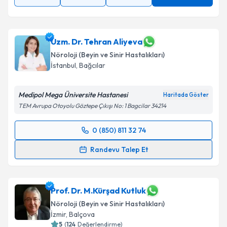
Uzm. Dr. Tehran Aliyeva
Nöroloji (Beyin ve Sinir Hastalıkları)
İstanbul
,
Bağcılar
Medipol Mega Üniversite Hastanesi
Haritada Göster
TEM Avrupa Otoyolu Göztepe Çıkışı No: 1 Bagcilar 34214
0 (850) 811 32 74
Randevu Takvimi Talebi
Randevu Talep Et
Uzm. Dr. Tehran Aliyeva
için randevu takvimi talebi
oluşturun. Size bu uzmandan randevu almanız için bir
takvim hazırlandığında e-posta ile bilgilendireceğiz.
Prof. Dr. M.Kürşad Kutluk
Nöroloji (Beyin ve Sinir Hastalıkları)
E-posta Adresiniz
İzmir
,
Balçova
5
(
124
Değerlendirme)