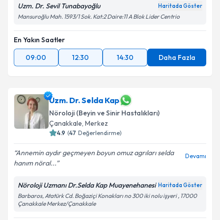
Uzm. Dr. Sevil Tunabayoğlu
Haritada Göster
Mansuroğlu Mah. 1593/1 Sok. Kat:2 Daire:11 A Blok Lider Centrio
En Yakın Saatler
09:00
12:30
14:30
Daha Fazla
Uzm. Dr. Selda Kap
Nöroloji (Beyin ve Sinir Hastalıkları)
Çanakkale
,
Merkez
4.9
(
47
Değerlendirme)
Annemin aydır geçmeyen boyun omuz agrıları selda
Devamı
hanım nöral...
Nöroloji Uzmanı Dr.Selda Kap Muayenehanesi
Haritada Göster
Barbaros, Atatürk Cd. Boğaziçi Konakları no 300 iki nolu işyeri , 17000
Çanakkale Merkez/Çanakkale