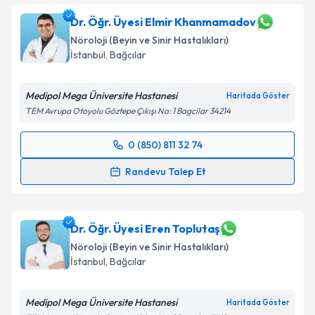
Dr. Öğr. Üyesi Elmir Khanmamadov
Nöroloji (Beyin ve Sinir Hastalıkları)
İstanbul
,
Bağcılar
Medipol Mega Üniversite Hastanesi
Haritada Göster
TEM Avrupa Otoyolu Göztepe Çıkışı No: 1 Bagcilar 34214
0 (850) 811 32 74
Randevu Takvimi Talebi
Randevu Talep Et
Dr. Öğr. Üyesi Elmir Khanmamadov
için randevu
takvimi talebi oluşturun. Size bu uzmandan randevu
almanız için bir takvim hazırlandığında e-posta ile
Dr. Öğr. Üyesi Eren Toplutaş
bilgilendireceğiz.
Nöroloji (Beyin ve Sinir Hastalıkları)
İstanbul
,
Bağcılar
E-posta Adresiniz
Medipol Mega Üniversite Hastanesi
Haritada Göster