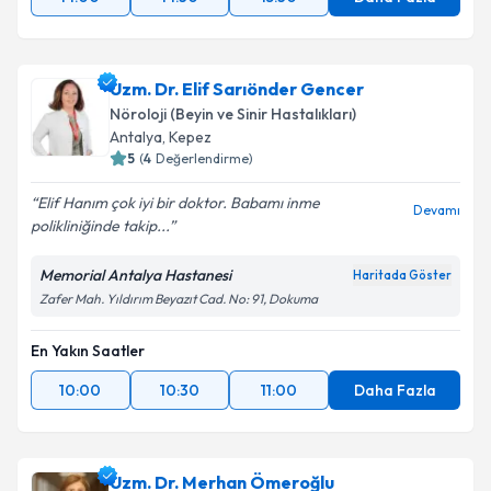
Uzm. Dr. Elif Sarıönder Gencer
Nöroloji (Beyin ve Sinir Hastalıkları)
Antalya
,
Kepez
5
(
4
Değerlendirme)
Elif Hanım çok iyi bir doktor. Babamı inme
Devamı
polikliniğinde takip...
Memorial Antalya Hastanesi
Haritada Göster
Zafer Mah. Yıldırım Beyazıt Cad. No: 91, Dokuma
En Yakın Saatler
10:00
10:30
11:00
Daha Fazla
Uzm. Dr. Merhan Ömeroğlu