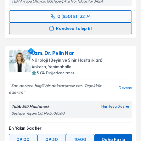
TEM Avrupa Otoyolu Göztepe Çıkışı No: 1 Bagcilar 34214
Kişisel verilerimin işlenmesine ilişkin
Aydınlatma
0 (850) 811 32 74
Metni
'ni okudum ve kişisel verilerimin belirtilen
Randevu Takvimi Talebi
kapsamda işlenmesini kabul ediyorum.
Randevu Talep Et
Dr. Öğr. Üyesi Eren Toplutaş
için randevu takvimi
Takvim Talebini Gönder
talebi oluşturun. Size bu uzmandan randevu almanız
Uzm. Dr. Pelin Nar
için bir takvim hazırlandığında e-posta ile
bilgilendireceğiz.
Nöroloji (Beyin ve Sinir Hastalıkları)
Ankara
,
Yenimahalle
E-posta Adresiniz
5
(
14
Değerlendirme)
Son derece bilgili bir doktorumuz var. Teşekkür
Devamı
ederim
Kişisel verilerimin işlenmesine ilişkin
Aydınlatma
Tobb Etü Hastanesi
Haritada Göster
Metni
'ni okudum ve kişisel verilerimin belirtilen
Beştepe, Yaşam Cd. No:5, 06560
kapsamda işlenmesini kabul ediyorum.
En Yakın Saatler
Takvim Talebini Gönder
09:00
09:30
10:00
Daha Fazla