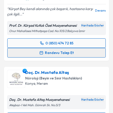
Kürşat Bey kendi alanında çok başarılı, hastasına karşı
Devamı
çok ilgili...
Kişisel verilerimin işlenmesine ilişkin
Aydınlatma
Metni
'ni okudum ve kişisel verilerimin belirtilen
Prof. Dr. Kürşad Kutluk Özel Muayenehanesi
Haritada Göster
kapsamda işlenmesini kabul ediyorum.
Onur Mahallaesi Mithatpaşa Cad. No:105/2 Balçova İzmir
Takvim Talebini Gönder
0 (850) 474 72 85
Randevu Takvimi Talebi
Randevu Talep Et
Prof. Dr. M.Kürşad Kutluk
için randevu takvimi talebi
oluşturun. Size bu uzmandan randevu almanız için bir
Doç. Dr. Mustafa Altaş
takvim hazırlandığında e-posta ile bilgilendireceğiz.
Nöroloji (Beyin ve Sinir Hastalıkları)
E-posta Adresiniz
Konya
,
Meram
Doç. Dr. Mustafa Altaş Muayenehanesi
Haritada Göster
Ateşbaz-I Veli Mah. Gümrah Sk. No:5/3
Kişisel verilerimin işlenmesine ilişkin
Aydınlatma
Metni
'ni okudum ve kişisel verilerimin belirtilen