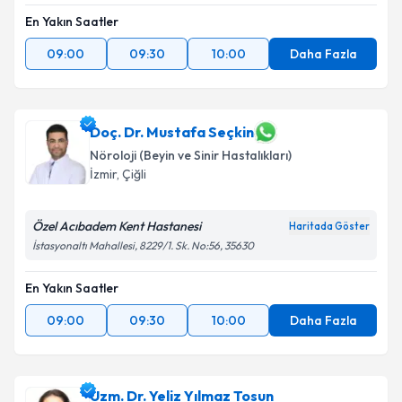
En Yakın Saatler
09:00
09:30
10:00
Daha Fazla
Doç. Dr. Mustafa Seçkin
Nöroloji (Beyin ve Sinir Hastalıkları)
İzmir
,
Çiğli
Özel Acıbadem Kent Hastanesi
Haritada Göster
İstasyonaltı Mahallesi, 8229/1. Sk. No:56, 35630
En Yakın Saatler
09:00
09:30
10:00
Daha Fazla
Uzm. Dr. Yeliz Yılmaz Tosun