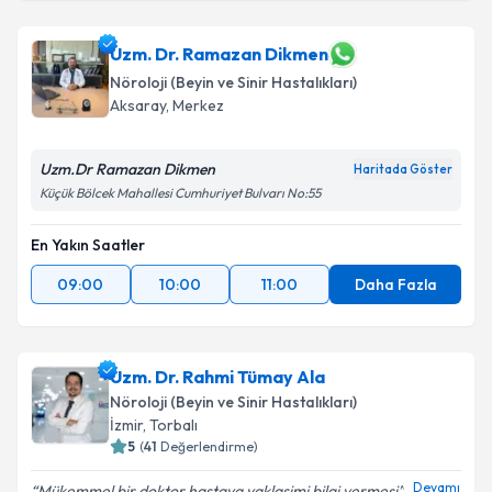
Dr. Öğr. Üyesi Binnur Özkar
için randevu takvimi
talebi oluşturun. Size bu uzmandan randevu almanız
için bir takvim hazırlandığında e-posta ile
Uzm. Dr. Ramazan Dikmen
bilgilendireceğiz.
Nöroloji (Beyin ve Sinir Hastalıkları)
Aksaray
,
Merkez
E-posta Adresiniz
Uzm.Dr Ramazan Dikmen
Haritada Göster
Küçük Bölcek Mahallesi Cumhuriyet Bulvarı No:55
Kişisel verilerimin işlenmesine ilişkin
Aydınlatma
En Yakın Saatler
Metni
'ni okudum ve kişisel verilerimin belirtilen
kapsamda işlenmesini kabul ediyorum.
09:00
10:00
11:00
Daha Fazla
Takvim Talebini Gönder
Uzm. Dr. Rahmi Tümay Ala
Nöroloji (Beyin ve Sinir Hastalıkları)
İzmir
,
Torbalı
5
(
41
Değerlendirme)
Devamı
Mükemmel bir doktor hastaya yaklasimi bilgi vermesi