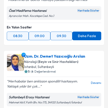
Özel Medifema Hastanesi
Haritada Göster
Ayrancılar Mah. Kocatepe Cad. No.1
En Yakın Saatler
08:30
09:00
09:30
Daha Fazla
Uzm. Dr. Demet Yazıcıoğlu Arslan
Nöroloji (Beyin ve Sinir Hastalıkları)
İstanbul
,
Sultanbeyli
5
(
6
Değerlendirme)
Merhabalar ben anklozon spondilit hastasıyım.
Devamı
Yaklaşık yıldır bir çok...
Sultanbeyli Ersoy Hastanesi
Haritada Göster
Mehmet Akif, Fatih Blv. No:175, 34920 Sultanbeyli/İstanbul