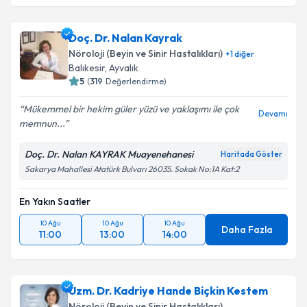
Doç. Dr. Nalan Kayrak
Nöroloji (Beyin ve Sinir Hastalıkları)
+
1
diğer
Balıkesir
,
Ayvalık
5
(
319
Değerlendirme)
Mükemmel bir hekim güler yüzü ve yaklaşımı ile çok
Devamı
memnun...
Doç. Dr. Nalan KAYRAK Muayenehanesi
Haritada Göster
Sakarya Mahallesi Atatürk Bulvarı 26035. Sokak No:1A Kat:2
En Yakın Saatler
10 Ağu
10 Ağu
10 Ağu
Daha Fazla
11:00
13:00
14:00
Uzm. Dr. Kadriye Hande Biçkin Kestem
Nöroloji (Beyin ve Sinir Hastalıkları)