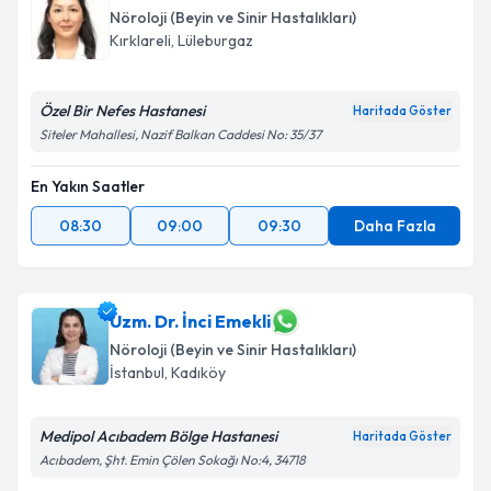
Nöroloji (Beyin ve Sinir Hastalıkları)
Kırklareli
,
Lüleburgaz
Özel Bir Nefes Hastanesi
Haritada Göster
Siteler Mahallesi, Nazif Balkan Caddesi No: 35/37
En Yakın Saatler
08:30
09:00
09:30
Daha Fazla
Uzm. Dr. İnci Emekli
Nöroloji (Beyin ve Sinir Hastalıkları)
İstanbul
,
Kadıköy
Medipol Acıbadem Bölge Hastanesi
Haritada Göster
Acıbadem, Şht. Emin Çölen Sokağı No:4, 34718