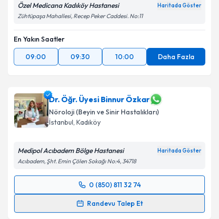
Özel Medicana Kadıköy Hastanesi
Haritada Göster
Zühtüpaşa Mahallesi, Recep Peker Caddesi. No:11
En Yakın Saatler
09:00
09:30
10:00
Daha Fazla
Dr. Öğr. Üyesi Binnur Özkar
Nöroloji (Beyin ve Sinir Hastalıkları)
İstanbul
,
Kadıköy
Medipol Acıbadem Bölge Hastanesi
Haritada Göster
Acıbadem, Şht. Emin Çölen Sokağı No:4, 34718
0 (850) 811 32 74
Randevu Takvimi Talebi
Randevu Talep Et