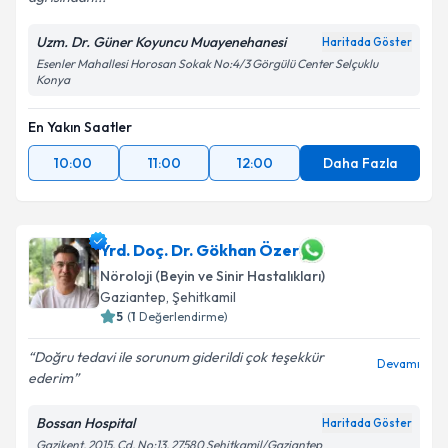
Uzm. Dr. Güner Koyuncu Muayenehanesi
Haritada Göster
Esenler Mahallesi Horosan Sokak No:4/3 Görgülü Center Selçuklu
Konya
En Yakın Saatler
10:00
11:00
12:00
Daha Fazla
Yrd. Doç. Dr. Gökhan Özer
Nöroloji (Beyin ve Sinir Hastalıkları)
Gaziantep
,
Şehitkamil
5
(
1
Değerlendirme)
Doğru tedavi ile sorunum giderildi çok teşekkür
Devamı
ederim
Bossan Hospital
Haritada Göster
Gazikent, 2015. Cd. No:13, 27580 Şehitkamil/Gaziantep