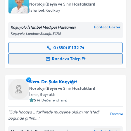
Nöroloji (Beyin ve Sinir Hastalıkları)
İstanbul
,
Kadıköy
Koşuyolu İstanbul Medipol Hastanesi
Haritada Göster
Koşuyolu, Lambacı Sokağı, 34718
0 (850) 811 32 74
Randevu Takvimi Talebi
Randevu Talep Et
Dr. Öğr. Üyesi Esra Acarel
için randevu takvimi
talebi oluşturun. Size bu uzmandan randevu almanız
Uzm. Dr. Şule Koçyiğit
için bir takvim hazırlandığında e-posta ile
bilgilendireceğiz.
Nöroloji (Beyin ve Sinir Hastalıkları)
İzmir
,
Bayraklı
E-posta Adresiniz
5
(
4
Değerlendirme)
Şule hocaya .. tarihinde muayene oldum mr istedi
Devamı
bugünde gittim...
Kişisel verilerimin işlenmesine ilişkin
Aydınlatma