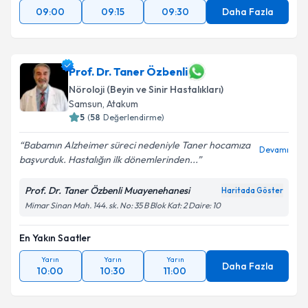
09:00
09:15
09:30
Daha Fazla
Prof. Dr. Taner Özbenli
Nöroloji (Beyin ve Sinir Hastalıkları)
Samsun
,
Atakum
5
(
58
Değerlendirme)
Babamın Alzheimer süreci nedeniyle Taner hocamıza
Devamı
başvurduk. Hastalığın ilk dönemlerinden...
Prof. Dr. Taner Özbenli Muayenehanesi
Haritada Göster
Mimar Sinan Mah. 144. sk. No: 35 B Blok Kat: 2 Daire: 10
En Yakın Saatler
Yarın
Yarın
Yarın
Daha Fazla
10:00
10:30
11:00