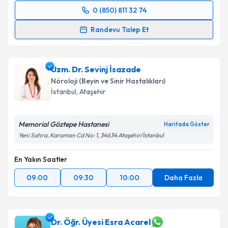
0 (850) 811 32 74
Randevu Takvimi Talebi
Randevu Talep Et
Uzm. Dr. İnci Emekli
için randevu takvimi talebi
oluşturun. Size bu uzmandan randevu almanız için bir
Uzm. Dr. Sevinj İsazade
takvim hazırlandığında e-posta ile bilgilendireceğiz.
Nöroloji (Beyin ve Sinir Hastalıkları)
E-posta Adresiniz
İstanbul
,
Ataşehir
Memorial Göztepe Hastanesi
Haritada Göster
Yeni Sahra, Karaman Cd No: 1, 34634 Ataşehir/İstanbul
Kişisel verilerimin işlenmesine ilişkin
Aydınlatma
Metni
'ni okudum ve kişisel verilerimin belirtilen
En Yakın Saatler
kapsamda işlenmesini kabul ediyorum.
09:00
09:30
10:00
Daha Fazla
Takvim Talebini Gönder
Dr. Öğr. Üyesi Esra Acarel