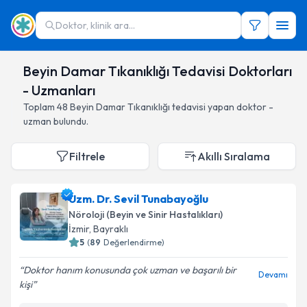
Doktor, klinik ara...
Beyin Damar Tıkanıklığı Tedavisi Doktorları
- Uzmanları
Toplam
48
Beyin Damar Tıkanıklığı
tedavisi yapan doktor -
uzman bulundu.
Filtrele
Akıllı Sıralama
Uzm. Dr. Sevil Tunabayoğlu
Nöroloji (Beyin ve Sinir Hastalıkları)
İzmir
,
Bayraklı
5
(
89
Değerlendirme)
Doktor hanım konusunda çok uzman ve başarılı bir
Devamı
kişi