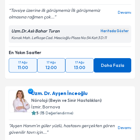
Tavsiye üzerine ilk görüşmemiz İlk görüşmemiz
Devamı
olmasına rağmen çok...
Uzm.Dr.Aslı Bahar Turan
Haritada Göster
Konak Mah. Lefkoşe Cad. Mescioğlu Plaza No:54 Kat:3 D:11
En Yakın Saatler
17 Ağu
17 Ağu
17 Ağu
Daha Fazla
11:00
12:00
13:00
Uzm. Dr. Ayşen İnceoğlu
Nöroloji (Beyin ve Sinir Hastalıkları)
İzmir
,
Bornova
5
(
15
Değerlendirme)
Ayşen Hanım’ın güler yüzlü, hastasını gerçekten gören
Devamı
güvenilir tavrı için...