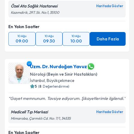
Özel Ata Sağlık Hastanesi
Haritada Göster
Kazımdirik, 297. Sk. No:1, 35100
En Yakın Saatler
10 Ağu
10 Ağu
10 Ağu
Daha Fazla
09:00
09:30
10:00
Uzm. Dr. Nurdoğan Yavuz
Nöroloji (Beyin ve Sinir Hastalıkları)
İstanbul
,
Büyükçekmece
5
(
8
Değerlendirme)
Gayet memnunum. Tavsiye ediyorum. Şikayetlerimle ilgilendi.
Medicell Tıp Merkezi
Haritada Göster
Mimaroba, Çarmıklı Cd. No: 7/1, 34535
En Yakın Saatler