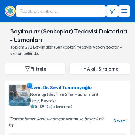
Doktor, klinik ara...
Bayılmalar (Senkoplar) Tedavisi Doktorları
- Uzmanları
Toplam
272
Bayılmalar (Senkoplar)
tedavisi yapan doktor -
uzman bulundu.
Filtrele
Akıllı Sıralama
Uzm. Dr. Sevil Tunabayoğlu
Nöroloji (Beyin ve Sinir Hastalıkları)
İzmir
,
Bayraklı
5
(
89
Değerlendirme)
Doktor hanım konusunda çok uzman ve başarılı bir
Devamı
kişi