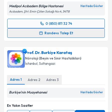
Medipol Acıbadem Bölge Hastanesi
Haritada Göster
Acıbadem, Şht. Emin Çölen Sokağı No:4, 34718
0 (850) 811 32 74
Randevu Takvimi Talebi
Randevu Talep Et
Dr. Öğr. Üyesi Binnur Özkar
için randevu takvimi
talebi oluşturun. Size bu uzmandan randevu almanız
Prof. Dr. Burkiye Karataş
için bir takvim hazırlandığında e-posta ile
bilgilendireceğiz.
Nöroloji (Beyin ve Sinir Hastalıkları)
İstanbul
,
Sultangazi
E-posta Adresiniz
Adres
1
Adres
2
Adres
3
Burkiye'nin Muayehanesi
Kişisel verilerimin işlenmesine ilişkin
Aydınlatma
Haritada Göster
Metni
'ni okudum ve kişisel verilerimin belirtilen
kapsamda işlenmesini kabul ediyorum.
En Yakın Saatler