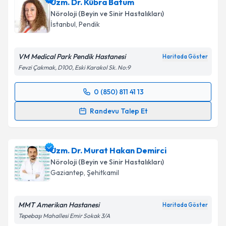
Uzm. Dr. Kübra Batum
Nöroloji (Beyin ve Sinir Hastalıkları)
İstanbul
,
Pendik
VM Medical Park Pendik Hastanesi
Haritada Göster
Fevzi Çakmak, D100, Eski Karakol Sk. No:9
0 (850) 811 41 13
Randevu Takvimi Talebi
Randevu Talep Et
Uzm. Dr. Kübra Batum
için randevu takvimi talebi
oluşturun. Size bu uzmandan randevu almanız için bir
Uzm. Dr. Murat Hakan Demirci
takvim hazırlandığında e-posta ile bilgilendireceğiz.
Nöroloji (Beyin ve Sinir Hastalıkları)
E-posta Adresiniz
Gaziantep
,
Şehitkamil
MMT Amerikan Hastanesi
Haritada Göster
Tepebaşı Mahallesi Emir Sokak 3/A
Kişisel verilerimin işlenmesine ilişkin
Aydınlatma