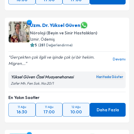
Uzm. Dr. Yüksel Güven
Nöroloji (Beyin ve Sinir Hastalıkları)
İzmir
,
Ödemiş
5
(
281
Değerlendirme)
Gerçekten çok ilgili ve işinde çok iyi bir hekim.
Devamı
Migren...
Yüksel Güven Özel Muayenehanesi
Haritada Göster
Zafer Mh. Fen Sok. No:20/1
En Yakın Saatler
11 Ağu
11 Ağu
12 Ağu
Daha Fazla
16:30
17:00
10:00