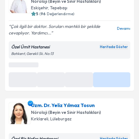
Nöroloji (Beyin ve Sinir Hastalıkları)
Eskişehir
,
Tepebaşı
5
(
96
Değerlendirme)
Çok ilgili bir doktor. Soruları mantıklı bir şekilde
Devamı
cevaplıyor. Yardımcı...
Özel Ümit Hastanesi
Haritada Göster
Batıkent, Gerekli Sk. No:13
Uzm. Dr. Yeliz Yılmaz Tosun
Nöroloji (Beyin ve Sinir Hastalıkları)
Kırklareli
,
Lüleburgaz
Özel Bir Nefes Hastanesi
Haritada Göster