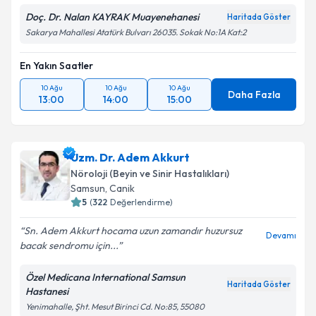
Kişisel verilerimin işlenmesine ilişkin
Aydınlatma
Doç. Dr. Nalan KAYRAK Muayenehanesi
Haritada Göster
Metni
'ni okudum ve kişisel verilerimin belirtilen
Sakarya Mahallesi Atatürk Bulvarı 26035. Sokak No:1A Kat:2
kapsamda işlenmesini kabul ediyorum.
En Yakın Saatler
Takvim Talebini Gönder
10 Ağu
10 Ağu
10 Ağu
Daha Fazla
13:00
14:00
15:00
Uzm. Dr. Adem Akkurt
Nöroloji (Beyin ve Sinir Hastalıkları)
Samsun
,
Canik
5
(
322
Değerlendirme)
Sn. Adem Akkurt hocama uzun zamandır huzursuz
Devamı
bacak sendromu için...
Özel Medicana International Samsun
Haritada Göster
Hastanesi
Yenimahalle, Şht. Mesut Birinci Cd. No:85, 55080