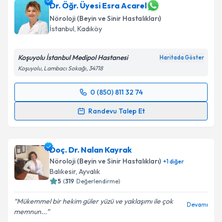
Dr. Öğr. Üyesi Esra Acarel
Nöroloji (Beyin ve Sinir Hastalıkları)
İstanbul
,
Kadıköy
Koşuyolu İstanbul Medipol Hastanesi
Haritada Göster
Koşuyolu, Lambacı Sokağı, 34718
0 (850) 811 32 74
Randevu Takvimi Talebi
Randevu Talep Et
Dr. Öğr. Üyesi Esra Acarel
için randevu takvimi
talebi oluşturun. Size bu uzmandan randevu almanız
Doç. Dr. Nalan Kayrak
için bir takvim hazırlandığında e-posta ile
bilgilendireceğiz.
Nöroloji (Beyin ve Sinir Hastalıkları)
+
1
diğer
Balıkesir
,
Ayvalık
E-posta Adresiniz
5
(
319
Değerlendirme)
Mükemmel bir hekim güler yüzü ve yaklaşımı ile çok
Devamı
memnun...