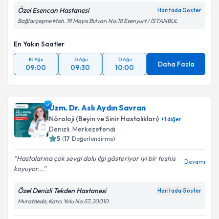
Özel Esencan Hastanesi
Haritada Göster
Bağlarçeşme Mah. 19 Mayıs Bulvarı No:18 Esenyurt / İSTANBUL
En Yakın Saatler
10 Ağu
10 Ağu
10 Ağu
Daha Fazla
09:00
09:30
10:00
Uzm. Dr. Aslı Aydın Savran
Nöroloji (Beyin ve Sinir Hastalıkları)
+
1
diğer
Denizli
,
Merkezefendi
5
(
17
Değerlendirme)
Hastalarına çok sevgi dolu ilgi gösteriyor iyi bir teşhis
Devamı
koyuyor...
Özel Denizli Tekden Hastanesi
Haritada Göster
Muratdede, Karcı Yolu No:57, 20010