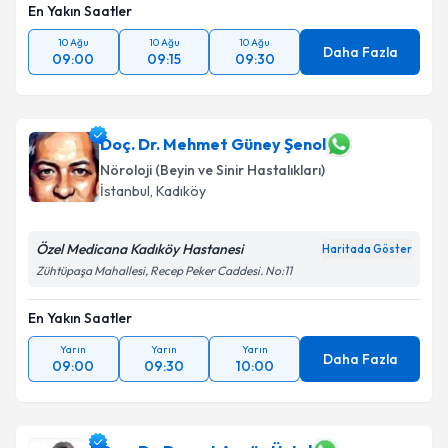
En Yakın Saatler
10 Ağu
10 Ağu
10 Ağu
Daha Fazla
09:00
09:15
09:30
Doç. Dr. Mehmet Güney Şenol
Nöroloji (Beyin ve Sinir Hastalıkları)
İstanbul
,
Kadıköy
Özel Medicana Kadıköy Hastanesi
Haritada Göster
Zühtüpaşa Mahallesi, Recep Peker Caddesi. No:11
En Yakın Saatler
Yarın
Yarın
Yarın
Daha Fazla
09:00
09:30
10:00