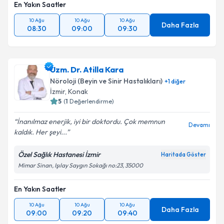
En Yakın Saatler
10 Ağu
10 Ağu
10 Ağu
Daha Fazla
08:30
09:00
09:30
Uzm. Dr. Atilla Kara
Nöroloji (Beyin ve Sinir Hastalıkları)
+
1
diğer
İzmir
,
Konak
5
(
1
Değerlendirme)
İnanılmaz enerjik, iyi bir doktordu. Çok memnun
Devamı
kaldık. Her şeyi...
Özel Sağlık Hastanesi İzmir
Haritada Göster
Mimar Sinan, Işılay Saygın Sokağı no:23, 35000
En Yakın Saatler
10 Ağu
10 Ağu
10 Ağu
Daha Fazla
09:00
09:20
09:40