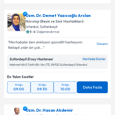
Uzm. Dr. Demet Yazıcıoğlu Arslan
Nöroloji (Beyin ve Sinir Hastalıkları)
İstanbul
,
Sultanbeyli
5
(
6
Değerlendirme)
Merhabalar ben anklozon spondilit hastasıyım.
Devamı
Yaklaşık yıldır bir çok...
Sultanbeyli Ersoy Hastanesi
Haritada Göster
Mehmet Akif, Fatih Blv. No:175, 34920 Sultanbeyli/İstanbul
En Yakın Saatler
10 Ağu
10 Ağu
10 Ağu
Daha Fazla
09:00
09:30
10:00
Uzm. Dr. Hasan Akdemir