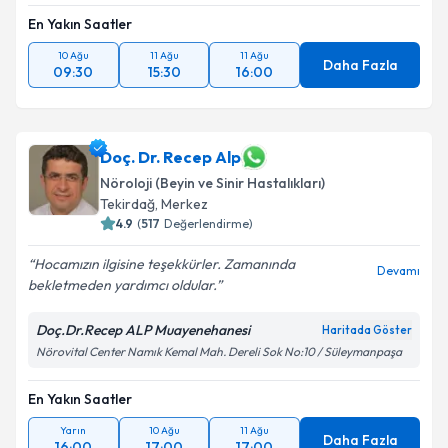
En Yakın Saatler
10 Ağu
11 Ağu
11 Ağu
Daha Fazla
09:30
15:30
16:00
Doç. Dr. Recep Alp
Nöroloji (Beyin ve Sinir Hastalıkları)
Tekirdağ
,
Merkez
4.9
(
517
Değerlendirme)
Hocamızın ilgisine teşekkürler. Zamanında
Devamı
bekletmeden yardımcı oldular.
Doç.Dr.Recep ALP Muayenehanesi
Haritada Göster
Nörovital Center Namık Kemal Mah. Dereli Sok No:10 / Süleymanpaşa
En Yakın Saatler
Yarın
10 Ağu
11 Ağu
Daha Fazla
16:00
17:00
17:00