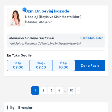
Uzm. Dr. İnci Emekli
için randevu takvimi talebi
oluşturun. Size bu uzmandan randevu almanız için bir
Uzm. Dr. Sevinj İsazade
takvim hazırlandığında e-posta ile bilgilendireceğiz.
Nöroloji (Beyin ve Sinir Hastalıkları)
E-posta Adresiniz
İstanbul
,
Ataşehir
Memorial Göztepe Hastanesi
Haritada Göster
Yeni Sahra, Karaman Cd No: 1, 34634 Ataşehir/İstanbul
Kişisel verilerimin işlenmesine ilişkin
Aydınlatma
Metni
'ni okudum ve kişisel verilerimin belirtilen
En Yakın Saatler
kapsamda işlenmesini kabul ediyorum.
10 Ağu
10 Ağu
10 Ağu
Daha Fazla
09:00
09:30
10:00
Takvim Talebini Gönder
1
2
3
4
...
10
›
İlgili Branşlar