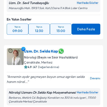
Uzm. Dr. Sevil Tunabayoğlu
Haritada Göster
Mansuroğlu Mah. 1593/1 Sok. Kat:2 Daire:11 A Blok Lider Centrio
En Yakın Saatler
Yarın
Yarın
Yarın
Daha Fazla
09:00
12:30
13:00
Uzm. Dr. Selda Kap
Nöroloji (Beyin ve Sinir Hastalıkları)
Çanakkale
,
Merkez
4.9
(
47
Değerlendirme)
Annemin aydır geçmeyen boyun omuz agrıları selda
Devamı
hanım nöral...
Nöroloji Uzmanı Dr.Selda Kap Muayenehanesi
Haritada Göster
Barbaros, Atatürk Cd. Boğaziçi Konakları no 300 iki nolu işyeri , 17000
Çanakkale Merkez/Çanakkale