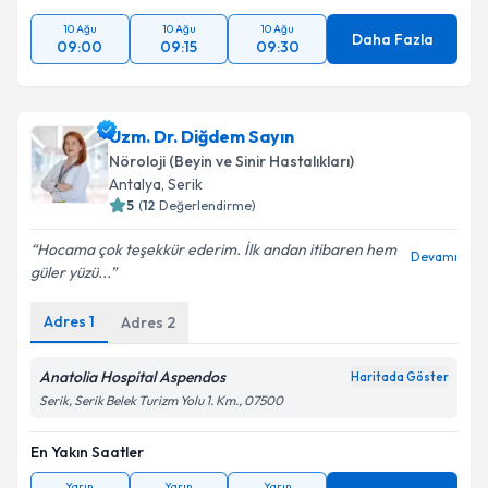
10 Ağu
10 Ağu
10 Ağu
Daha Fazla
09:00
09:15
09:30
Uzm. Dr. Diğdem Sayın
Nöroloji (Beyin ve Sinir Hastalıkları)
Antalya
,
Serik
5
(
12
Değerlendirme)
Hocama çok teşekkür ederim. İlk andan itibaren hem
Devamı
güler yüzü...
Adres
1
Adres
2
Anatolia Hospital Aspendos
Haritada Göster
Serik, Serik Belek Turizm Yolu 1. Km., 07500
En Yakın Saatler
Yarın
Yarın
Yarın