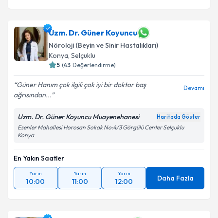
Uzm. Dr. Güner Koyuncu
Nöroloji (Beyin ve Sinir Hastalıkları)
Konya
,
Selçuklu
5
(
43
Değerlendirme)
Güner Hanım çok ilgili çok iyi bir doktor baş
Devamı
ağrısından...
Uzm. Dr. Güner Koyuncu Muayenehanesi
Haritada Göster
Esenler Mahallesi Horosan Sokak No:4/3 Görgülü Center Selçuklu
Konya
En Yakın Saatler
Yarın
Yarın
Yarın
Daha Fazla
10:00
11:00
12:00