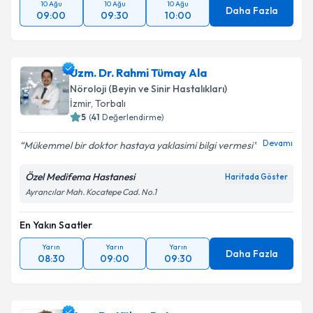
10 Ağu
10 Ağu
10 Ağu
Daha Fazla
09:00
09:30
Takvim Talebini Gönder
10:00
Uzm. Dr. Rahmi Tümay Ala
Nöroloji (Beyin ve Sinir Hastalıkları)
İzmir
,
Torbalı
5
(
41
Değerlendirme)
Devamı
Mükemmel bir doktor hastaya yaklasimi bilgi vermesi
Özel Medifema Hastanesi
Haritada Göster
Ayrancılar Mah. Kocatepe Cad. No.1
En Yakın Saatler
Yarın
Yarın
Yarın
Daha Fazla
08:30
09:00
09:30