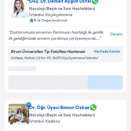
Doç. Dr. Demet Aygün Üstel
Nöroloji (Beyin ve Sinir Hastalıkları)
İstanbul
,
Küçükçekmece
5
(
4
Değerlendirme)
Doktorumuza annemin Parkinson hastalığı ile geldik
Devamı
İlk geldiğimizde annem yardımsız yürüyemiyordu...
Biruni Üniversitesi Tıp Fakültesi Hastanesi
Haritada Göster
Gültepe, Halkalı Cd No: 99, 34295 Küçükçekmece/İstanbul
Dr. Öğr. Üyesi Binnur Özkar
Nöroloji (Beyin ve Sinir Hastalıkları)
İstanbul
,
Kadıköy