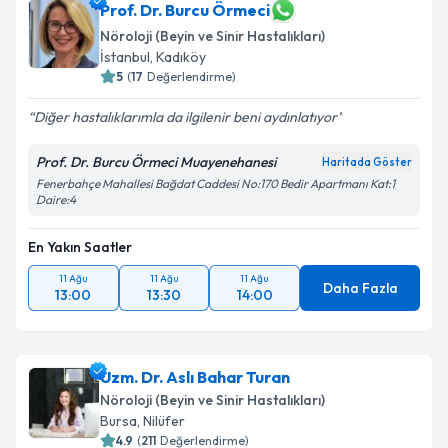
Prof. Dr. Burcu Örmeci
Nöroloji (Beyin ve Sinir Hastalıkları)
İstanbul
,
Kadıköy
5
(
17
Değerlendirme)
Diğer hastalıklarımla da ilgilenir beni aydınlatıyor
Prof. Dr. Burcu Örmeci Muayenehanesi
Haritada Göster
Fenerbahçe Mahallesi Bağdat Caddesi No:170 Bedir Apartmanı Kat:1
Daire:4
En Yakın Saatler
11 Ağu
11 Ağu
11 Ağu
Daha Fazla
13:00
13:30
14:00
Uzm. Dr. Aslı Bahar Turan
Nöroloji (Beyin ve Sinir Hastalıkları)
Bursa
,
Nilüfer
4.9
(
211
Değerlendirme)