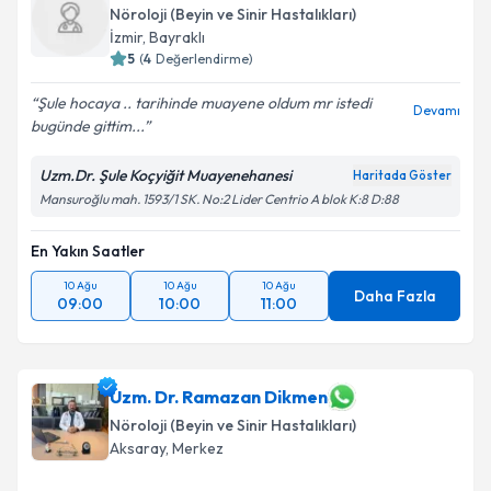
Nöroloji (Beyin ve Sinir Hastalıkları)
E-posta Adresiniz
İzmir
,
Bayraklı
5
(
4
Değerlendirme)
Şule hocaya .. tarihinde muayene oldum mr istedi
Devamı
bugünde gittim...
Kişisel verilerimin işlenmesine ilişkin
Aydınlatma
Metni
'ni okudum ve kişisel verilerimin belirtilen
Uzm.Dr. Şule Koçyiğit Muayenehanesi
Haritada Göster
kapsamda işlenmesini kabul ediyorum.
Mansuroğlu mah. 1593/1 SK. No:2 Lider Centrio A blok K:8 D:88
En Yakın Saatler
Takvim Talebini Gönder
10 Ağu
10 Ağu
10 Ağu
Daha Fazla
09:00
10:00
11:00
Uzm. Dr. Ramazan Dikmen
Nöroloji (Beyin ve Sinir Hastalıkları)
Aksaray
,
Merkez