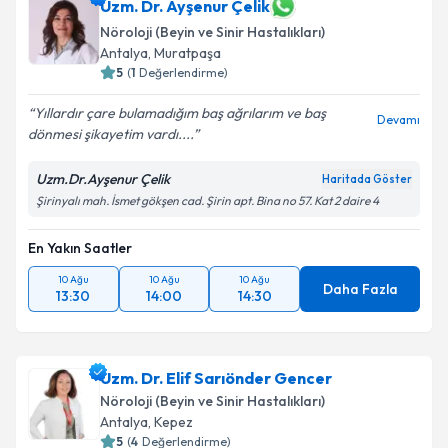
Uzm. Dr. Ayşenur Çelik
Nöroloji (Beyin ve Sinir Hastalıkları)
Antalya
,
Muratpaşa
5
(
1
Değerlendirme)
Yıllardır çare bulamadığım baş ağrılarım ve baş
Devamı
dönmesi şikayetim vardı....
Uzm.Dr.Ayşenur Çelik
Haritada Göster
Şirinyalı mah. İsmet gökşen cad. Şirin apt. Bina no 57. Kat 2 daire 4
En Yakın Saatler
10 Ağu
10 Ağu
10 Ağu
Daha Fazla
13:30
14:00
14:30
Uzm. Dr. Elif Sarıönder Gencer
Nöroloji (Beyin ve Sinir Hastalıkları)
Antalya
,
Kepez
5
(
4
Değerlendirme)