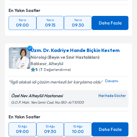
En Yakın Saatler
Yarın
Yarın
Yarın
Daha Fazla
09:00
09:15
09:30
Uzm. Dr. Kadriye Hande Biçkin Kestem
Nöroloji (Beyin ve Sinir Hastalıkları)
Balıkesir
,
Altıeylül
5
(
7
Değerlendirme)
Devamı
İlgili alakalı idi çözüm merkezli bir karşılama oldu
Özel Nev Altıeylül Hastanesi
Haritada Göster
G.O.P. Mah. Yeni İzmir Cad. No:180-A/1 10100
En Yakın Saatler
10 Ağu
10 Ağu
10 Ağu
Daha Fazla
09:00
09:30
10:00