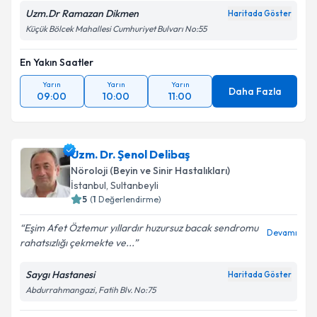
Uzm.Dr Ramazan Dikmen
Haritada Göster
Küçük Bölcek Mahallesi Cumhuriyet Bulvarı No:55
En Yakın Saatler
Yarın
Yarın
Yarın
Daha Fazla
09:00
10:00
11:00
Uzm. Dr. Şenol Delibaş
Nöroloji (Beyin ve Sinir Hastalıkları)
İstanbul
,
Sultanbeyli
5
(
1
Değerlendirme)
Eşim Afet Öztemur yıllardır huzursuz bacak sendromu
Devamı
rahatsızlığı çekmekte ve...
Saygı Hastanesi
Haritada Göster
Abdurrahmangazi, Fatih Blv. No:75