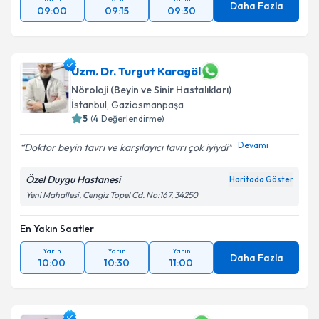
Daha Fazla
09:00
09:15
09:30
Uzm. Dr. Turgut Karagöl
Nöroloji (Beyin ve Sinir Hastalıkları)
İstanbul
,
Gaziosmanpaşa
5
(
4
Değerlendirme)
Devamı
Doktor beyin tavrı ve karşılayıcı tavrı çok iyiydi
Özel Duygu Hastanesi
Haritada Göster
Yeni Mahallesi, Cengiz Topel Cd. No:167, 34250
En Yakın Saatler
Yarın
Yarın
Yarın
Daha Fazla
10:00
10:30
11:00