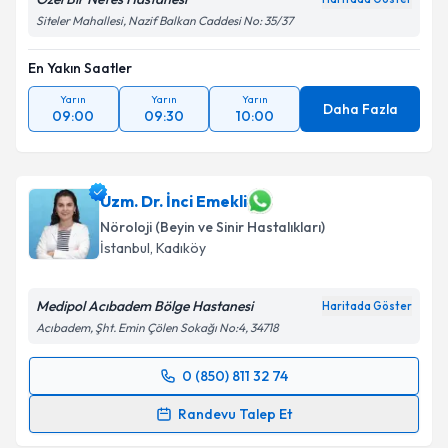
Siteler Mahallesi, Nazif Balkan Caddesi No: 35/37
En Yakın Saatler
Yarın
Yarın
Yarın
Daha Fazla
09:00
09:30
10:00
Uzm. Dr. İnci Emekli
Nöroloji (Beyin ve Sinir Hastalıkları)
İstanbul
,
Kadıköy
Medipol Acıbadem Bölge Hastanesi
Haritada Göster
Acıbadem, Şht. Emin Çölen Sokağı No:4, 34718
0 (850) 811 32 74
Randevu Takvimi Talebi
Randevu Talep Et