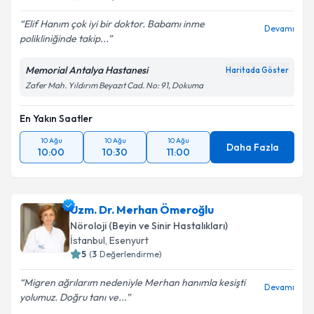
Elif Hanım çok iyi bir doktor. Babamı inme
Devamı
polikliniğinde takip...
Memorial Antalya Hastanesi
Haritada Göster
Zafer Mah. Yıldırım Beyazıt Cad. No: 91, Dokuma
En Yakın Saatler
10 Ağu
10 Ağu
10 Ağu
Daha Fazla
10:00
10:30
11:00
Uzm. Dr. Merhan Ömeroğlu
Nöroloji (Beyin ve Sinir Hastalıkları)
İstanbul
,
Esenyurt
5
(
3
Değerlendirme)
Migren ağrılarım nedeniyle Merhan hanımla kesişti
Devamı
yolumuz. Doğru tanı ve...