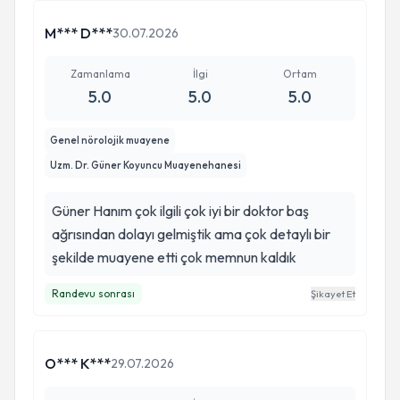
M*** D***
30.07.2026
Zamanlama
İlgi
Ortam
5.0
5.0
5.0
Genel nörolojik muayene
Uzm. Dr. Güner Koyuncu Muayenehanesi
Güner Hanım çok ilgili çok iyi bir doktor baş
ağrısından dolayı gelmiştik ama çok detaylı bir
şekilde muayene etti çok memnun kaldık
Randevu sonrası
Şikayet Et
O*** K***
29.07.2026