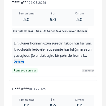
T*** A***
26.03.2026
Zamanlama
İlgi
Ortam
5.0
5.0
5.0
Multiple skleroz
Uzm. Dr. Güner Koyuncu Muayenehanesi
Dr. Güner hanımın uzun süredir takipli hastasıyım.
Uyguladığı tedaviler sayesinde hastalığımın seyri
yavaşladı. Şu anda başka bir şehirde ikamet
ediyorum. Kontrollerimi ve tedavimi yine Dr.
Devamı
Güner hanımda devam ediyorum. Bilgisi, ayrıntılı
Randevu sonrası
Şikayet Et
muayenesi, etkili tedavisi ve ilgisinden dolayı
kendisine teşekkür ederim. Herkese tavsiye
ediyorum.
H*** B***
18.03.2026
Zamanlama
İlgi
Ortam
5.0
5.0
5.0