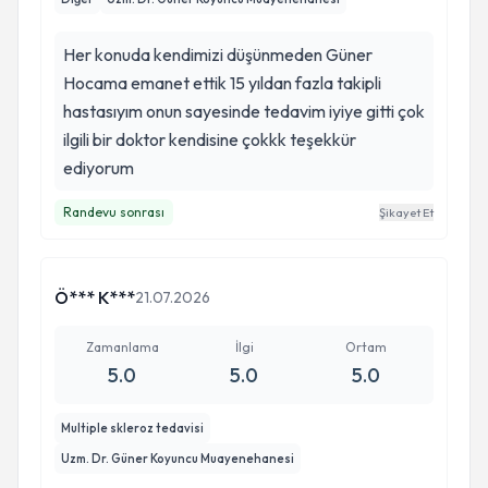
Her konuda kendimizi düşünmeden Güner
Hocama emanet ettik 15 yıldan fazla takipli
hastasıyım onun sayesinde tedavim iyiye gitti çok
ilgili bir doktor kendisine çokkk teşekkür
ediyorum
Randevu sonrası
Şikayet Et
Ö*** K***
21.07.2026
Zamanlama
İlgi
Ortam
5.0
5.0
5.0
Multiple skleroz tedavisi
Uzm. Dr. Güner Koyuncu Muayenehanesi