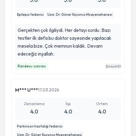
Epilepsi tedavisi
Uzm. Dr. Güner Koyuncu Muayenehanesi
Gerçekten çok ilgiliydi. Her detayı sordu. Bazı
testler ilk defa bu doktor sayesinde yapılacak
mesela bize. Çok memnun kaldık. Devam
edeceğiz inşallah.
Randevu sonrası
Şikayet Et
M*** U***
17.03.2026
Zamanlama
İlgi
Ortam
4.0
4.0
4.0
Parkinson hastalığı tedavisi
Uzm. Dr. Güner Koyuncu Muayenehanesi