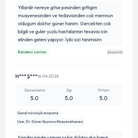
Yillardir nereye gitse pesinden gittigim
muayenesinden ve tedavisinden cok memnun
oldugum doktor güner hanim. Gercekten cok
bilgili ve guler yuzlu hastalarinin tesavisi icin
elinden geleni yapiyor. İyiki sizi tanimisim
Randevu sonrası
Şikayet Et
H*** Ş***
16.04.2026
Zamanlama
İlgi
Ortam
5.0
5.0
5.0
Genel nörolojik muayene
Uzm. Dr. Güner Koyuncu Muayenehanesi
Kendisi işinde uzman iyi bir doktor dur hangi