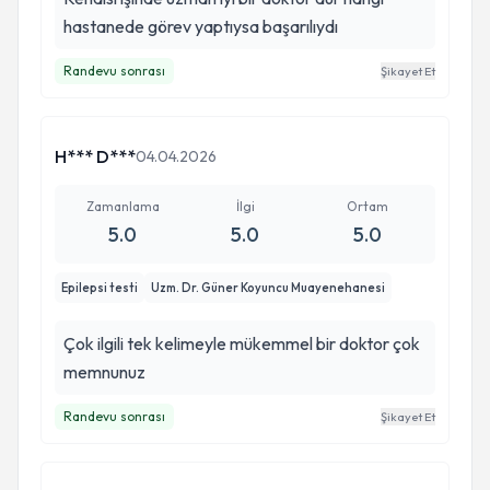
hastanede görev yaptıysa başarılıydı
Randevu sonrası
Şikayet Et
H*** D***
04.04.2026
Zamanlama
İlgi
Ortam
5.0
5.0
5.0
Epilepsi testi
Uzm. Dr. Güner Koyuncu Muayenehanesi
Çok ilgili tek kelimeyle mükemmel bir doktor çok
memnunuz
Randevu sonrası
Şikayet Et