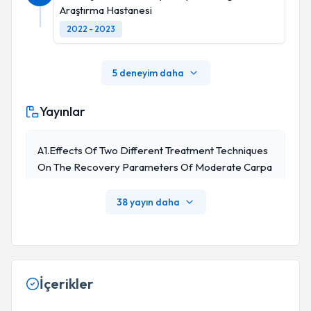
Araştırma Hastanesi
2022 - 2023
5 deneyim daha
Yayınlar
A1.Effects Of Two Different Treatment Techniques
On The Recovery Parameters Of Moderate Carpa
L Tunnel Syndrome: A Six-Month Follow-Up Study. C
Elik G, Ilik MK J Clin Neurophysiol. 2016 Apr;33(2):16
38 yayın daha
6-70. Doi: 10.1097/WNP.0000000000000243.
İçerikler