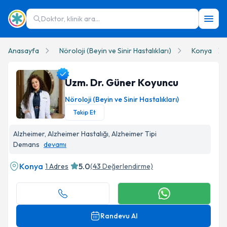
Doktor, klinik ara...
Anasayfa
Nöroloji (Beyin ve Sinir Hastalıkları)
Konya
Uzm. Dr. Güner Koyuncu
Nöroloji (Beyin ve Sinir Hastalıkları)
Takip Et
Uzm. Dr. Güner Koyuncu Profil Fotoğrafı
Alzheimer, Alzheimer Hastalığı, Alzheimer Tipi
Demans
devamı
Konya
5.0
1 Adres
(
43
Değerlendirme)
Randevu Al