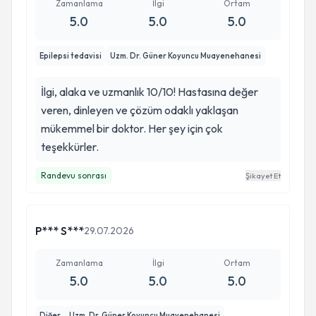
Zamanlama
İlgi
Ortam
5.0
5.0
5.0
Epilepsi tedavisi
Uzm. Dr. Güner Koyuncu Muayenehanesi
İlgi, alaka ve uzmanlık 10/10! Hastasına değer
veren, dinleyen ve çözüm odaklı yaklaşan
mükemmel bir doktor. Her şey için çok
teşekkürler.
Randevu sonrası
Şikayet Et
P*** S***
29.07.2026
Zamanlama
İlgi
Ortam
5.0
5.0
5.0
Diğer
Uzm. Dr. Güner Koyuncu Muayenehanesi