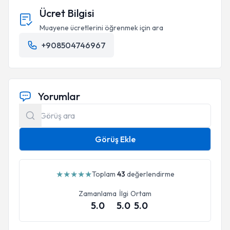
Ücret Bilgisi
Muayene ücretlerini öğrenmek için ara
+908504746967
Yorumlar
Görüş Ekle
★
★
★
★
★
Toplam
43
değerlendirme
Zamanlama
İlgi
Ortam
5.0
5.0
5.0