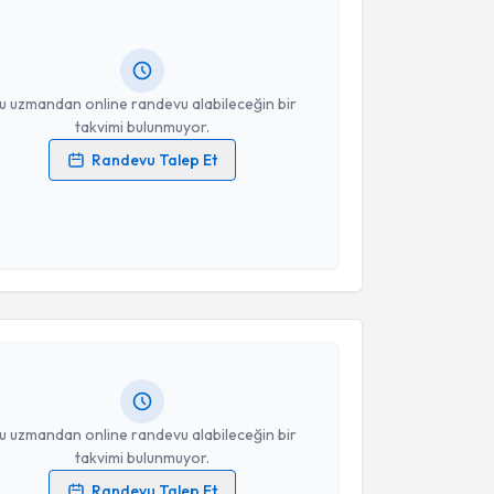
 randevu almanız için bir takvim hazırlandığında e-
lgilendireceğiz.
resiniz
u uzmandan online randevu alabileceğin bir
takvimi bulunmuyor.
Randevu Talep Et
 verilerimin işlenmesine ilişkin
Aydınlatma Metni
'ni
 ve kişisel verilerimin belirtilen kapsamda
esini kabul ediyorum.
akvimi Talebi
Takvim Talebini Gönder
Kemal Hamamcıoğlu
için randevu takvimi talebi
Size bu uzmandan randevu almanız için bir takvim
ında e-posta ile bilgilendireceğiz.
resiniz
u uzmandan online randevu alabileceğin bir
takvimi bulunmuyor.
Randevu Talep Et