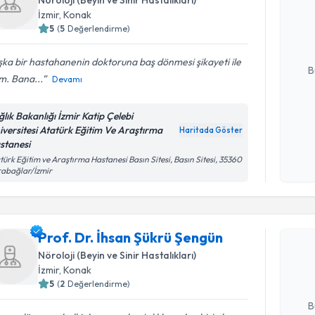
oluşturun. 
İzmir
, Konak
hazırlandığ
5
(
5
Değerlendirme)
E-posta Ad
ka bir hastahanenin doktoruna baş dönmesi şikayeti ile
B
im. Bana...
Devamı
ğlık Bakanlığı İzmir Katip Çelebi
Kişisel
iversitesi Atatürk Eğitim Ve Araştırma
Haritada Göster
okudum
stanesi
işlenm
türk Eğitim ve Araştırma Hastanesi Basın Sitesi, Basın Sitesi, 35360
abağlar/İzmir
Randevu T
Prof. Dr. 
Prof. Dr. İhsan Şükrü Şengün
oluşturun. 
Nöroloji (Beyin ve Sinir Hastalıkları)
hazırlandığ
İzmir
, Konak
5
(
2
Değerlendirme)
E-posta Ad
B