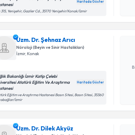
okudum
Haritada Göster
stanesi
işlenm
 315, Yenişehir, Gaziler Cd., 35170 Yenişehir/Konak/İzmir
Randevu T
Uzm. Dr. Ş
Uzm. Dr. Şehnaz Arıcı
Size bu uzm
hazırlandığ
Nöroloji (Beyin ve Sinir Hastalıkları)
İzmir
, Konak
E-posta Ad
B
ğlık Bakanlığı İzmir Katip Çelebi
iversitesi Atatürk Eğitim Ve Araştırma
Haritada Göster
stanesi
Kişisel
okudum
türk Eğitim ve Araştırma Hastanesi Basın Sitesi, Basın Sitesi, 35360
abağlar/İzmir
işlenm
Randevu T
Uzm. Dr. Dilek Akyüz
Uzm. Dr. D