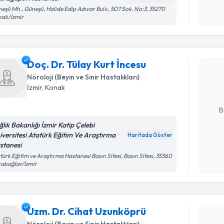
Kişisel
eşli Mh., Güneşli, Halide Edip Adıvar Bulv., 507 Sok. No:3, 35270
nak/İzmir
okudum
Randevu T
işlenm
Doç. Dr. T
Doç. Dr. Tülay Kurt İncesu
oluşturun. 
hazırlandığ
Nöroloji (Beyin ve Sinir Hastalıkları)
İzmir
, Konak
E-posta Ad
B
ğlık Bakanlığı İzmir Katip Çelebi
iversitesi Atatürk Eğitim Ve Araştırma
Haritada Göster
stanesi
Kişisel
okudum
türk Eğitim ve Araştırma Hastanesi Basın Sitesi, Basın Sitesi, 35360
abağlar/İzmir
işlenm
Randevu T
Uzm. Dr. Cihat Uzunköprü
Uzm. Dr. 
Nöroloji (Beyin ve Sinir Hastalıkları)