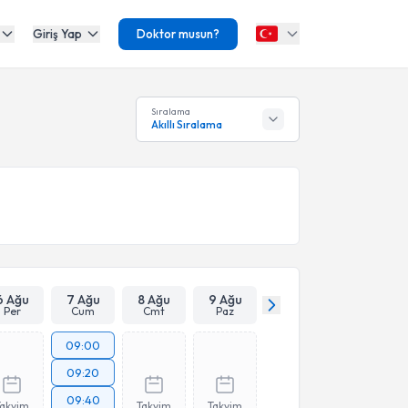
Giriş Yap
Doktor musun?
Sıralama
Akıllı Sıralama
6 Ağu
7 Ağu
8 Ağu
9 Ağu
Per
Cum
Cmt
Paz
09:00
09:20
09:40
Takvim
Takvim
Takvim