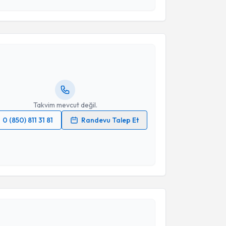
esini kabul ediyorum.
akvimi Talebi
Takvim Talebini Gönder
Armağan Varol
için randevu takvimi talebi oluşturun.
andan randevu almanız için bir takvim
ında e-posta ile bilgilendireceğiz.
resiniz
Takvim mevcut değil.
0 (850) 811 31 81
Randevu Talep Et
 verilerimin işlenmesine ilişkin
Aydınlatma Metni
'ni
 ve kişisel verilerimin belirtilen kapsamda
esini kabul ediyorum.
akvimi Talebi
Takvim Talebini Gönder
Ayşegül Karatepe
için randevu takvimi talebi
Size bu uzmandan randevu almanız için bir takvim
ında e-posta ile bilgilendireceğiz.