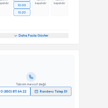
palıdır
kapalıdır
kapalıdır
10:00
10:20
Daha Fazla Göster
akvimi Talebi
Gökhan Gürel
için randevu takvimi talebi oluşturun.
andan randevu almanız için bir takvim
ında e-posta ile bilgilendireceğiz.
resiniz
Takvim mevcut değil.
0 (850) 811 64 22
Randevu Talep Et
 verilerimin işlenmesine ilişkin
Aydınlatma Metni
'ni
 ve kişisel verilerimin belirtilen kapsamda