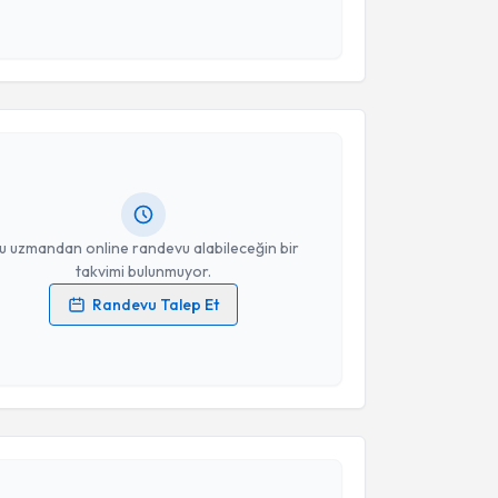
 ve kişisel verilerimin belirtilen kapsamda
esini kabul ediyorum.
akvimi Talebi
Takvim Talebini Gönder
ehnaz Arıcı
için randevu takvimi talebi oluşturun.
andan randevu almanız için bir takvim
ında e-posta ile bilgilendireceğiz.
resiniz
u uzmandan online randevu alabileceğin bir
takvimi bulunmuyor.
Randevu Talep Et
 verilerimin işlenmesine ilişkin
Aydınlatma Metni
'ni
 ve kişisel verilerimin belirtilen kapsamda
esini kabul ediyorum.
akvimi Talebi
Takvim Talebini Gönder
ilek Akyüz
için randevu takvimi talebi oluşturun. Size