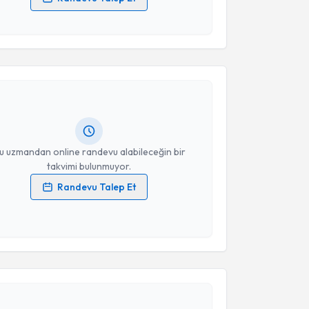
 verilerimin işlenmesine ilişkin
Aydınlatma Metni
'ni
 ve kişisel verilerimin belirtilen kapsamda
akvimi Talebi
esini kabul ediyorum.
ülay Kurt İncesu
için randevu takvimi talebi
Takvim Talebini Gönder
Size bu uzmandan randevu almanız için bir takvim
ında e-posta ile bilgilendireceğiz.
resiniz
u uzmandan online randevu alabileceğin bir
takvimi bulunmuyor.
Randevu Talep Et
 verilerimin işlenmesine ilişkin
Aydınlatma Metni
'ni
 ve kişisel verilerimin belirtilen kapsamda
esini kabul ediyorum.
akvimi Talebi
Takvim Talebini Gönder
Cihat Uzunköprü
için randevu takvimi talebi