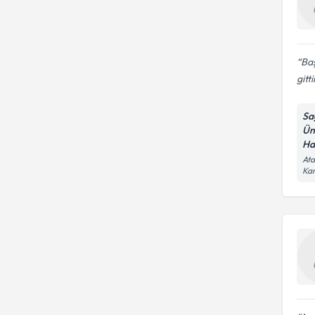
Baş
gitt
Sa
Ün
Ha
Ata
Kar