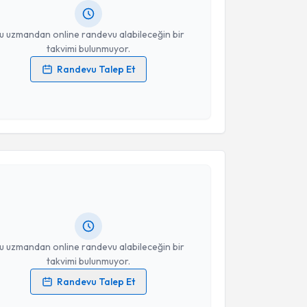
resiniz
u uzmandan online randevu alabileceğin bir
takvimi bulunmuyor.
Randevu Talep Et
 verilerimin işlenmesine ilişkin
Aydınlatma Metni
'ni
 ve kişisel verilerimin belirtilen kapsamda
esini kabul ediyorum.
akvimi Talebi
Takvim Talebini Gönder
n Gülay Akşit
için randevu takvimi talebi oluşturun.
andan randevu almanız için bir takvim
ında e-posta ile bilgilendireceğiz.
resiniz
u uzmandan online randevu alabileceğin bir
takvimi bulunmuyor.
Randevu Talep Et
 verilerimin işlenmesine ilişkin
Aydınlatma Metni
'ni