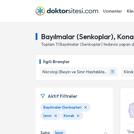
Uzmanlar
Klin
Bayılmalar (Senkoplar), Konak
Toplam
11
Bayılmalar (Senkoplar)
tedavisi yapan 
İlgili Branşlar
Nöroloji (Beyin ve Sinir Hastalıkları)
Klini
11
Aktif Filtreler
Bayılmalar (Senkoplar)
İzmir
Konak
İna
Şehir
İzmir