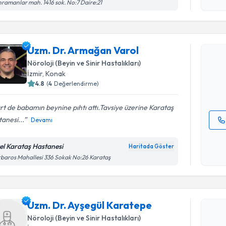
işlenm
ramanlar mah. 1416 sok. No:7 Daire:21
Randevu T
Uzm. Dr. 
Uzm. Dr. Armağan Varol
Size bu uzm
Nöroloji (Beyin ve Sinir Hastalıkları)
hazırlandığ
İzmir
, Konak
4.8
(
4
Değerlendirme)
E-posta Ad
t de babamın beynine pıhtı attı.Tavsiye üzerine Karataş
anesi...
Devamı
Kişisel
okudum
el Karataş Hastanesi
Haritada Göster
işlenm
baros Mahallesi 336 Sokak No:26 Karataş
Randevu T
Uzm. Dr. 
Uzm. Dr. Ayşegül Karatepe
oluşturun. 
hazırlandığ
Nöroloji (Beyin ve Sinir Hastalıkları)