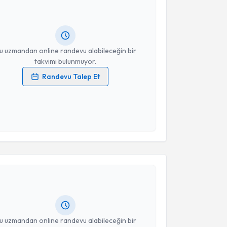
Size bu uzmandan randevu almanız için bir takvim
ında e-posta ile bilgilendireceğiz.
resiniz
u uzmandan online randevu alabileceğin bir
takvimi bulunmuyor.
Randevu Talep Et
 verilerimin işlenmesine ilişkin
Aydınlatma Metni
'ni
 ve kişisel verilerimin belirtilen kapsamda
esini kabul ediyorum.
akvimi Talebi
Takvim Talebini Gönder
İhsan Şükrü Şengün
için randevu takvimi talebi
Size bu uzmandan randevu almanız için bir takvim
ında e-posta ile bilgilendireceğiz.
resiniz
u uzmandan online randevu alabileceğin bir