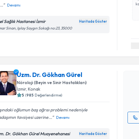
ka
..
Devamı
el Sağlık Hastanesi İzmir
Haritada Göster
ar Sinan, Işılay Saygın Sokağı no:23, 35000
Randevu T
Uzm. Dr. 
Uzm. Dr. Gökhan Gürel
Size bu uzm
Nöroloji (Beyin ve Sinir Hastalıkları)
hazırlandığ
İzmir
, Konak
5
(
985
Değerlendirme)
E-posta Ad
ındaki oğlumun baş ağrısı problemi nedeniyle
daşımın tavsiyesi uzerine...
Devamı
Kişisel
okudum
m. Dr. Gökhan Gürel Muayenehanesi
Haritada Göster