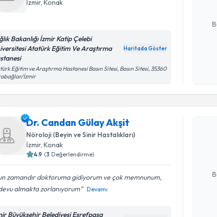
İzmir
, Konak
E-posta Ad
B
ğlık Bakanlığı İzmir Katip Çelebi
iversitesi Atatürk Eğitim Ve Araştırma
Haritada Göster
stanesi
Kişisel
okudum
türk Eğitim ve Araştırma Hastanesi Basın Sitesi, Basın Sitesi, 35360
abağlar/İzmir
işlenm
Randevu T
Dr. Candan Gülay Akşit
Dr. Canda
Size bu uzm
Nöroloji (Beyin ve Sinir Hastalıkları)
hazırlandığ
İzmir
, Konak
4.9
(
3
Değerlendirme)
E-posta Ad
B
un zamandır doktoruma gidiyorum ve çok memnunum,
devu almakta zorlanıyorum
Devamı
Kişisel
mir Büyükşehir Belediyesi Eşrefpaşa