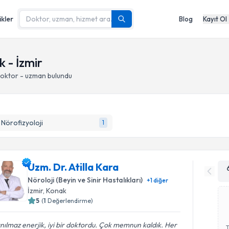
ikler
Blog
Kayıt Ol
 - İzmir
doktor - uzman bulundu
k Nörofizyoloji
1
Uzm. Dr. Atilla Kara
Nöroloji (Beyin ve Sinir Hastalıkları)
+
1
diğer
İzmir
, Konak
5
(
1
Değerlendirme)
nılmaz enerjik, iyi bir doktordu. Çok memnun kaldık. Her