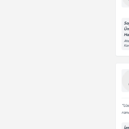
Sa
Ün
Ha
Ata
Kar
Uz
ran
İz