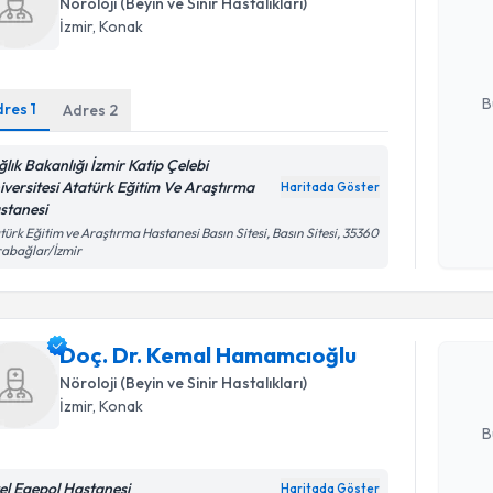
Nöroloji (Beyin ve Sinir Hastalıkları)
bu uzmandan
İzmir
, Konak
posta ile bi
E-posta Ad
B
dres
1
Adres
2
ğlık Bakanlığı İzmir Katip Çelebi
Kişisel
iversitesi Atatürk Eğitim Ve Araştırma
Haritada Göster
okudum
stanesi
işlenm
türk Eğitim ve Araştırma Hastanesi Basın Sitesi, Basın Sitesi, 35360
Randevu T
abağlar/İzmir
Doç. Dr. 
oluşturun. 
Doç. Dr. Kemal Hamamcıoğlu
hazırlandığ
Nöroloji (Beyin ve Sinir Hastalıkları)
E-posta Ad
İzmir
, Konak
B
el Egepol Hastanesi
Haritada Göster