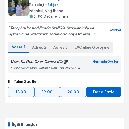
Psikoloji
+
2
diğer
İstanbul
, Kağıthane
5
(
90
Değerlendirme)
Terapiye başladığımda özellikle özgüvenimle ve
Devamı
ilişkilerimde yaşadığım sorunlarla baş etmekte...
Adres
1
Adres
2
Adres
3
Online Görüşme
Uzm. Kl. Psk. Onur Cansız Kliniği
Haritada Göster
Sultan Selim Mah. Sultan Selim Cad. No:57 D:4
En Yakın Saatler
18:00
19:00
20:00
Daha Fazla
İlgili Branşlar