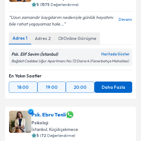
5
(
1575
Değerlendirme)
Kişisel verilerimin işlenmesine ilişkin
Aydınlatma
Uzun zamandır kaygılarım nedeniyle günlük hayatımı
Devamı
Metni
'ni okudum ve kişisel verilerimin belirtilen
bile rahat yaşayamaz hale...
kapsamda işlenmesini kabul ediyorum.
Adres
1
Adres
2
Online Görüşme
Takvim Talebini Gönder
Psk. Elif Sevim (İstanbul)
Haritada Göster
Bağdat Caddesi Uğur Apartmanı No:72 Daire:4 (Fenerbahçe Mahallesi)
En Yakın Saatler
18:00
19:00
20:00
Daha Fazla
Psk. Ebru Tenli
Psikoloji
İstanbul
, Küçükçekmece
5
(
72
Değerlendirme)