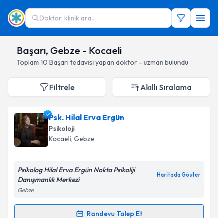
Doktor, klinik ara...
Başarı, Gebze - Kocaeli
Toplam
10
Başarı
tedavisi yapan doktor - uzman bulundu
Filtrele
Akıllı Sıralama
Psk. Hilal Erva Ergün
Psikoloji
Kocaeli
, Gebze
Psikolog Hilal Erva Ergün Nokta Psikoliji
Haritada Göster
Danışmanlık Merkezi
Gebze
Randevu Talep Et