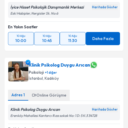
İyice Hisset Psikolojik Danışmanlık Merkezi
Haritada Göster
Eski Habipler, Nergisler Sk. No:6
En Yakın Saatler
10 Ağu
10 Ağu
10 Ağu
Daha Fazla
10:00
10:45
11:30
Klinik Psikolog Duygu Arıcan
Psikoloji
+
1
diğer
İstanbul
, Kadıköy
Adres
1
Online Görüşme
Klinik Psikolog Duygu Arıcan
Haritada Göster
Erenköy Mahallesi Kantarcı Rıza sokak No: 1 D: 5 K:3 34728