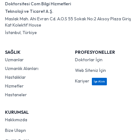
Doktorsitesi Com Bilgi Hizmetleri
Teknoloji ve Ticaret A.Ş.
Maslak Mah. Ahi Evran Cd. A.O.S 55 Sokak No:2 Aksoy Plaza Giriş
Kat Kolektif House
İstanbul, Türkiye
SAĞLIK
PROFESYONELLER
Uzmanlar
Doktorlar İçin
Uzmanlık Alanları
Web Siteniz İçin
Hastalıklar
Kariyer
İşe Alım
Hizmetler
Hastaneler
KURUMSAL
Hakkımızda
Bize Ulaşın