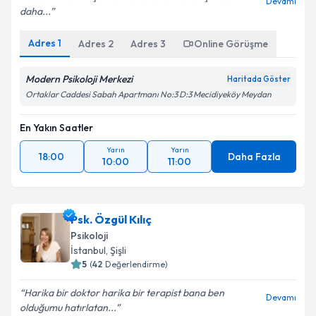
Devamı
daha...
Adres
1
Adres
2
Adres
3
Online Görüşme
Modern Psikoloji Merkezi
Haritada Göster
Ortaklar Caddesi Sabah Apartmanı No:3 D:3 Mecidiyeköy Meydan
En Yakın Saatler
Yarın
Yarın
18:00
Daha Fazla
10:00
11:00
Psk. Özgül Kılıç
Psikoloji
İstanbul
, Şişli
5
(
42
Değerlendirme)
Harika bir doktor harika bir terapist bana ben
Devamı
olduğumu hatırlatan...