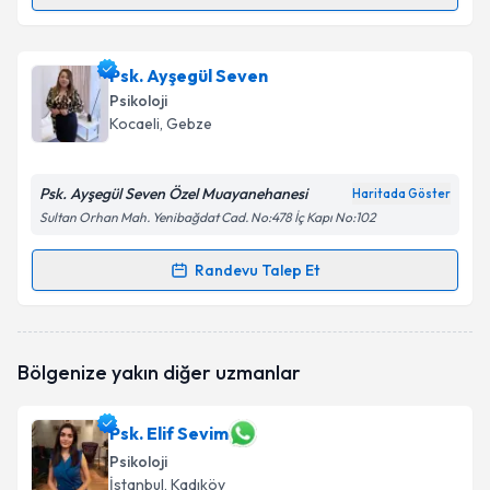
Randevu Takvimi Talebi
Psk. Hilal Erva Ergün
için randevu takvimi talebi
Psk. Ayşegül Seven
oluşturun. Size bu uzmandan randevu almanız için bir
Psikoloji
takvim hazırlandığında e-posta ile bilgilendireceğiz.
Kocaeli
, Gebze
E-posta Adresiniz
Psk. Ayşegül Seven Özel Muayanehanesi
Haritada Göster
Sultan Orhan Mah. Yenibağdat Cad. No:478 İç Kapı No:102
Kişisel verilerimin işlenmesine ilişkin
Aydınlatma
Randevu Talep Et
Randevu Takvimi Talebi
Metni
'ni okudum ve kişisel verilerimin belirtilen
kapsamda işlenmesini kabul ediyorum.
Psk. Ayşegül Seven
için randevu takvimi talebi
Bölgenize yakın diğer uzmanlar
oluşturun. Size bu uzmandan randevu almanız için bir
Takvim Talebini Gönder
takvim hazırlandığında e-posta ile bilgilendireceğiz.
Psk. Elif Sevim
E-posta Adresiniz
Psikoloji
İstanbul
, Kadıköy