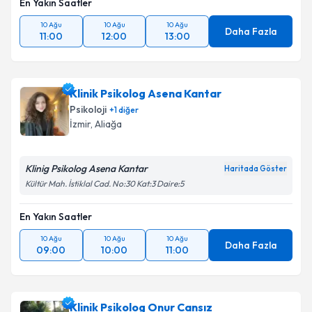
En Yakın Saatler
10 Ağu
10 Ağu
10 Ağu
Daha Fazla
11:00
12:00
13:00
Klinik Psikolog Asena Kantar
Psikoloji
+
1
diğer
İzmir
, Aliağa
Klinig Psikolog Asena Kantar
Haritada Göster
Kültür Mah. İstiklal Cad. No:30 Kat:3 Daire:5
En Yakın Saatler
10 Ağu
10 Ağu
10 Ağu
Daha Fazla
09:00
10:00
11:00
Klinik Psikolog Onur Cansız