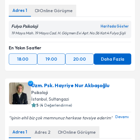
Adres
1
Online Görüşme
Fulya Psikoloji
Haritada Göster
19 Mayıs Mah. 19 Mayıs Cad. H. Göçmen Evi Apt. No:36 Kat:4 Fulya Şişli
En Yakın Saatler
18:00
19:00
20:00
Daha Fazla
Uzm. Psk. Hayriye Nur Akbaşoğlu
Psikoloji
İstanbul
, Sultangazi
5
(
4
Değerlendirme)
Devamı
işinin ehli biz çok memnunuz herkese tavsiye ederim
Adres
1
Adres
2
Online Görüşme