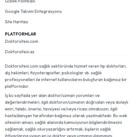
Gizlilik Politikası
Google Takvim Entegrasyonu
Site Haritası
PLATFORMLAR
Doktorsitesi.com
Doktorsitesi.az
Doktorsitesi.com sağlık sektöründe hizmet veren tıp doktorları,
diş hekimleri, fizyoterapistler, psikologlar vb. sağlık
profesyonelleri ile internet kullanıcılarını buluşturan bağımsız bir
platformdur.
İş bu sayfada yer alan doktor/uzman yorumları ve
değerlendirmeleri, ilgili doktorun/uzmanın doğrudan veya dolaylı
emri, talebi, önerisi, tavsiyesi ve/veya ricası olmaksızın, ilgili
hasta/danışan tarafından bağımsız olarak yazılmaktadır. Bu web
sitesinin amacı, sağlık alanında kamuoyunun bilgilendirilmesini
sağlamak, sağlık okuryazarlığını artırmak, kişilerin sağlık
ihtiyaçlarına uygun en iyi doktor veya uzmana ulaşmasını