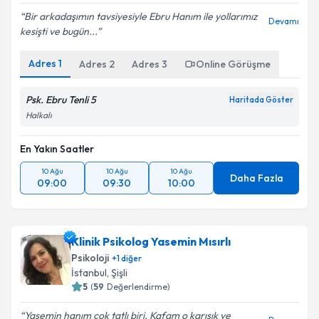
Bir arkadaşımın tavsiyesiyle Ebru Hanım ile yollarımız
Devamı
kesişti ve bugün...
Adres
1
Adres
2
Adres
3
Online Görüşme
Psk. Ebru Tenli 5
Haritada Göster
Halkalı
En Yakın Saatler
10 Ağu
10 Ağu
10 Ağu
Daha Fazla
09:00
09:30
10:00
Klinik Psikolog Yasemin Mısırlı
Psikoloji
+
1
diğer
İstanbul
, Şişli
5
(
59
Değerlendirme)
Yasemin hanım çok tatlı biri. Kafam o karışık ve