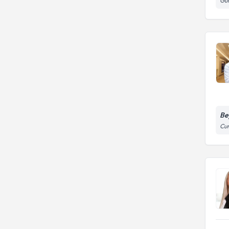
Gün
Be
Cum