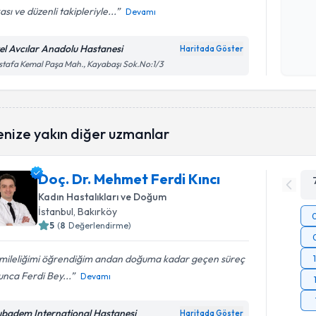
ası ve düzenli takipleriyle...
Devamı
Kişisel
okudum
el Avcılar Anadolu Hastanesi
Haritada Göster
işlenm
tafa Kemal Paşa Mah., Kayabaşı Sok.No:1/3
enize yakın diğer uzmanlar
Doç. Dr. Mehmet Ferdi Kıncı
Kadın Hastalıkları ve Doğum
İstanbul
, Bakırköy
5
(
8
Değerlendirme)
mileliğimi öğrendiğim andan doğuma kadar geçen süreç
nca Ferdi Bey...
Devamı
ıbadem International Hastanesi
Haritada Göster