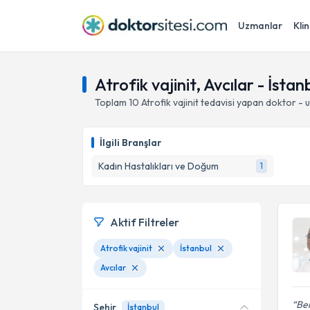
Uzmanlar
Klin
Atrofik vajinit, Avcılar - İstan
Toplam
10
Atrofik vajinit
tedavisi yapan doktor - 
İlgili Branşlar
Kadın Hastalıkları ve Doğum
1
Aktif Filtreler
Atrofik vajinit
İstanbul
Avcılar
Ber
Şehir
İstanbul