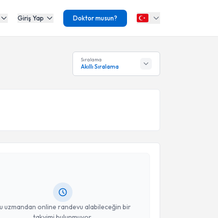
Giriş Yap
Doktor musun?
Sıralama
Akıllı Sıralama
akvimi Talebi
Berkant Aydınoğlu
için randevu takvimi talebi
Size bu uzmandan randevu almanız için bir takvim
ında e-posta ile bilgilendireceğiz.
resiniz
u uzmandan online randevu alabileceğin bir
takvimi bulunmuyor.