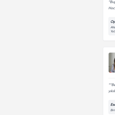
Bug
Hoca
Op
Ata
Yol
“B
yıkı
Es
Bir