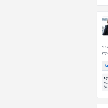
Bur
yapa
A
Op
Kem
İş 