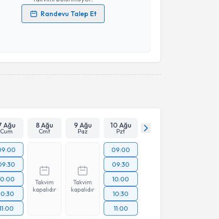
Randevu Talep Et
 verilerimin işlenmesine ilişkin
Aydınlatma Metni
'ni
 ve kişisel verilerimin belirtilen kapsamda
esini kabul ediyorum.
Takvim Talebini Gönder
7 Ağu
8 Ağu
9 Ağu
10 Ağu
Cum
Cmt
Paz
Pzt
09:00
09:00
09:30
09:30
10:00
10:00
Takvim
Takvim
kapalıdır
kapalıdır
10:30
10:30
11:00
11:00