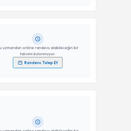
 Dr. Behram Barlas
için randevu takvimi talebi
Takvim Talebini Gönder
Size bu uzmandan randevu almanız için bir takvim
ında e-posta ile bilgilendireceğiz.
resiniz
u uzmandan online randevu alabileceğin bir
takvimi bulunmuyor.
Randevu Talep Et
 verilerimin işlenmesine ilişkin
Aydınlatma Metni
'ni
 ve kişisel verilerimin belirtilen kapsamda
akvimi Talebi
esini kabul ediyorum.
Takvim Talebini Gönder
bel Yılmaz
için randevu takvimi talebi oluşturun. Size
 randevu almanız için bir takvim hazırlandığında e-
lgilendireceğiz.
resiniz
u uzmandan online randevu alabileceğin bir