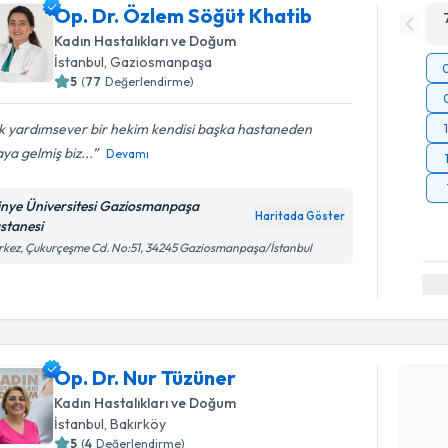
Op. Dr. Özlem Söğüt Khatib
Kadın Hastalıkları ve Doğum
İstanbul
, Gaziosmanpaşa
5
(
77
Değerlendirme)
k yardımsever bir hekim kendisi başka hastaneden
ya gelmiş biz...
Devamı
tinye Üniversitesi Gaziosmanpaşa
Haritada Göster
stanesi
kez, Çukurçeşme Cd. No:51, 34245 Gaziosmanpaşa/İstanbul
Randevu T
Op. Dr. N
Op. Dr. Nur Tüzüner
bu uzmandan
Kadın Hastalıkları ve Doğum
posta ile bi
İstanbul
, Bakırköy
5
(
4
Değerlendirme)