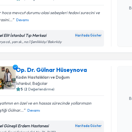
E-posta Ad
B
 hoca mevcut durumu olasi sebepleri tedavi surecini ve
asini...
Devamı
Kişisel
okudum
l Elit İstanbul Tıp Merkezi
Haritada Göster
işlenm
rya cd., yan sk., no:1 Şenlikköy/ Bakırköy
Randevu T
Op. Dr. G
Op. Dr. Gülnar Hüseynova
oluşturun. 
Kadın Hastalıkları ve Doğum
hazırlandığ
İstanbul
, Bağcılar
5
(
2
Değerlendirme)
E-posta Ad
B
atımın en özel ve en hassas sürecinde yollarımızın
ştiği Gülnar...
Devamı
Kişisel
okudum
el Güneşli Erdem Hastanesi
Haritada Göster
Randevu T
işlenm