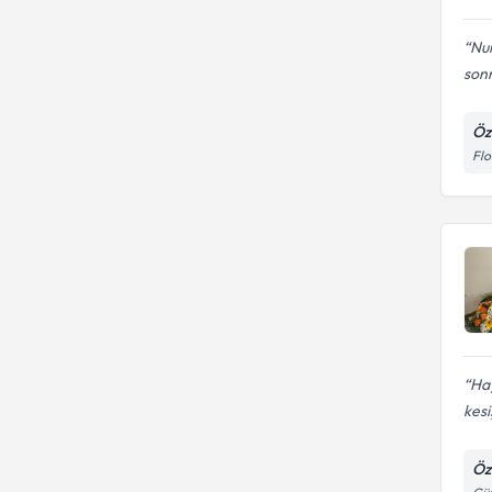
Nur
sonr
Öze
Flo
Hay
kesi
Öz