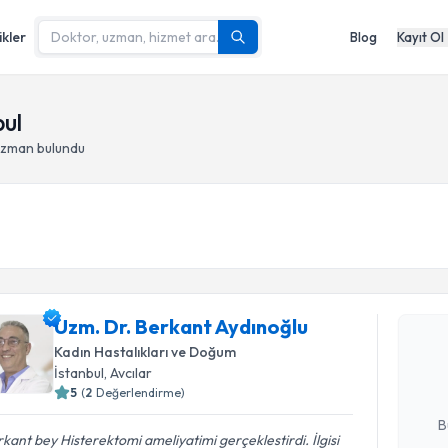
ikler
Blog
Kayıt Ol
bul
uzman bulundu
Randevu T
Uzm. Dr. 
Uzm. Dr. Berkant Aydınoğlu
oluşturun. 
Kadın Hastalıkları ve Doğum
hazırlandığ
İstanbul
, Avcılar
5
(
2
Değerlendirme)
E-posta Ad
B
kant bey Histerektomi ameliyatimi gerçeklestirdi. İlgisi