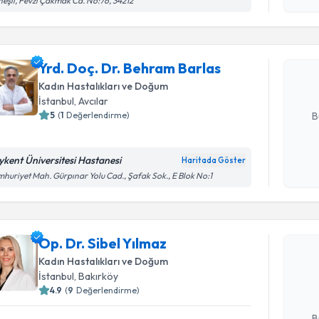
eşli, Fevzi Çakmak Cd. No:76, 34212
Yrd. Doç.
oluşturun. 
Yrd. Doç. Dr. Behram Barlas
hazırlandığ
Kadın Hastalıkları ve Doğum
E-posta Ad
İstanbul
, Avcılar
5
(
1
Değerlendirme)
B
ykent Üniversitesi Hastanesi
Haritada Göster
Kişisel
huriyet Mah. Gürpınar Yolu Cad., Şafak Sok., E Blok No:1
okudum
Randevu T
işlenm
Op. Dr. Sibel Yılmaz
Op. Dr. Si
bu uzmandan
Kadın Hastalıkları ve Doğum
posta ile bi
İstanbul
, Bakırköy
4.9
(
9
Değerlendirme)
E-posta Ad
B