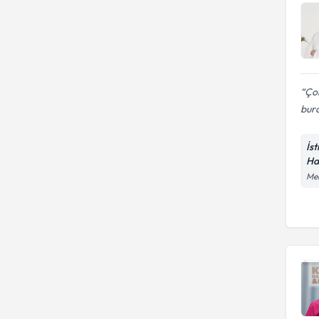
Ço
bura
İs
Ha
Mer