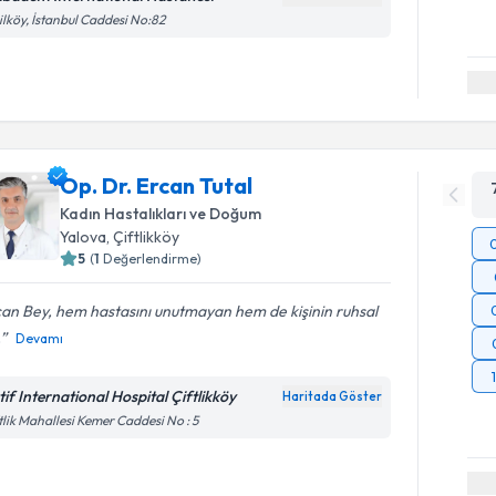
ilköy, İstanbul Caddesi No:82
Op. Dr. Ercan Tutal
Kadın Hastalıkları ve Doğum
Yalova
, Çiftlikköy
5
(
1
Değerlendirme)
an Bey, hem hastasını unutmayan hem de kişinin ruhsal
.
Devamı
tif International Hospital Çiftlikköy
Haritada Göster
tlik Mahallesi Kemer Caddesi No : 5