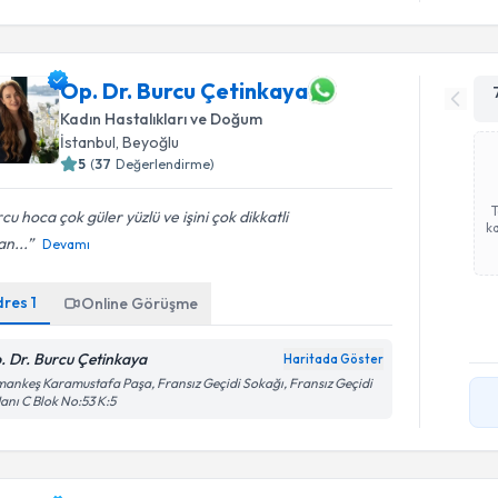
Op. Dr. Burcu Çetinkaya
Kadın Hastalıkları ve Doğum
İstanbul
, Beyoğlu
5
(
37
Değerlendirme)
cu hoca çok güler yüzlü ve işini çok dikkatli
ka
n...
Devamı
dres
1
Online Görüşme
. Dr. Burcu Çetinkaya
Haritada Göster
ankeş Karamustafa Paşa, Fransız Geçidi Sokağı, Fransız Geçidi
Hanı C Blok No:53 K:5