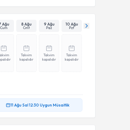
7 Ağu
8 Ağu
9 Ağu
10 Ağu
Cum
Cmt
Paz
Pzt
Takvim
Takvim
Takvim
Takvim
palıdır
kapalıdır
kapalıdır
kapalıdır
11 Ağu
Sal
12:30
Uygun Müsaitlik