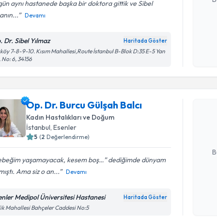
ün aynı hastanede başka bir doktora gittik ve Sibel
nın...
Devamı
Kişisel
. Dr. Sibel Yılmaz
Haritada Göster
okudum
köy 7-8-9-10. Kısım Mahallesi,Route İstanbul B-Blok D:35 E-5 Yan
işlenm
, No: 6, 34156
Randevu T
Op. Dr. Bu
Op. Dr. Burcu Gülşah Balcı
oluşturun. 
Kadın Hastalıkları ve Doğum
hazırlandığ
İstanbul
, Esenler
5
(
2
Değerlendirme)
E-posta Ad
B
ebeğim yaşamayacak, kesem boş…” dediğimde dünyam
lmıştı. Ama siz o an...
Devamı
Kişisel
okudum
enler Medipol Üniversitesi Hastanesi
Haritada Göster
işlenm
lik Mahallesi Bahçeler Caddesi No:5