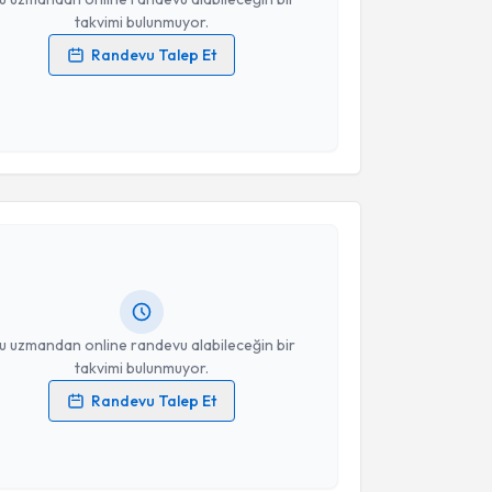
takvimi bulunmuyor.
Randevu Talep Et
 verilerimin işlenmesine ilişkin
Aydınlatma Metni
'ni
 ve kişisel verilerimin belirtilen kapsamda
esini kabul ediyorum.
akvimi Talebi
Takvim Talebini Gönder
rcu Gülşah Balcı
için randevu takvimi talebi
Size bu uzmandan randevu almanız için bir takvim
ında e-posta ile bilgilendireceğiz.
resiniz
u uzmandan online randevu alabileceğin bir
takvimi bulunmuyor.
Randevu Talep Et
 verilerimin işlenmesine ilişkin
Aydınlatma Metni
'ni
 ve kişisel verilerimin belirtilen kapsamda
esini kabul ediyorum.