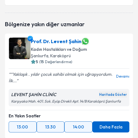
Bölgenize yakın diğer uzmanlar
Prof. Dr. Levent Şahin
Kadın Hastalıkları ve Doğum
Şanlıurfa
, Karaköprü
5
(
15
Değerlendirme)
“Yaklaşık . yıldır çocuk sahibi olmak için uğraşıyordum.
Devamı
İlk...
LEVENT ŞAHİN CLİNİC
Haritada Göster
Karşıyaka Mah. 401. Sok. Eyüp Direkli Apt. 14/B Karaköprü Şanlıurfa
En Yakın Saatler
13:00
13:30
14:00
Daha Fazla