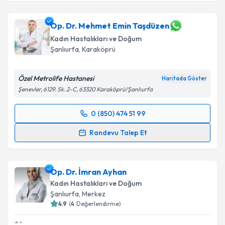
Op. Dr. Mehmet Emin Taşdüzen
Kadın Hastalıkları ve Doğum
Şanlıurfa
, Karaköprü
Özel Metrolife Hastanesi
Haritada Göster
Şenevler, 6129. Sk. 2-C, 63320 Karaköprü/Şanlıurfa
0 (850) 474 51 99
Randevu Takvimi Talebi
Randevu Talep Et
Op. Dr. Mehmet Emin Taşdüzen
için randevu
takvimi talebi oluşturun. Size bu uzmandan randevu
Op. Dr. İmran Ayhan
almanız için bir takvim hazırlandığında e-posta ile
bilgilendireceğiz.
Kadın Hastalıkları ve Doğum
Şanlıurfa
, Merkez
E-posta Adresiniz
4.9
(
4
Değerlendirme)
.