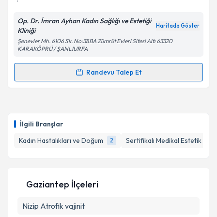
Op. Dr. İmran Ayhan Kadın Sağlığı ve Estetiği
Kişisel verilerimin işlenmesine ilişkin
Aydınlatma
Haritada Göster
Kliniği
Metni
'ni okudum ve kişisel verilerimin belirtilen
Şenevler Mh. 6106 Sk. No:38BA Zümrüt Evleri Sitesi Altı 63320
kapsamda işlenmesini kabul ediyorum.
KARAKÖPRÜ / ŞANLIURFA
Randevu Talep Et
Takvim Talebini Gönder
Randevu Takvimi Talebi
Op. Dr. İmran Ayhan
için randevu takvimi talebi
oluşturun. Size bu uzmandan randevu almanız için bir
İlgili Branşlar
takvim hazırlandığında e-posta ile bilgilendireceğiz.
Kadın Hastalıkları ve Doğum
Sertifikalı Medikal Estetik
2
1
E-posta Adresiniz
Gaziantep İlçeleri
Kişisel verilerimin işlenmesine ilişkin
Aydınlatma
Nizip
Atrofik vajinit
Metni
'ni okudum ve kişisel verilerimin belirtilen
kapsamda işlenmesini kabul ediyorum.