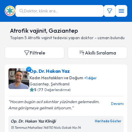
Doktor, klinik ara...
Atrofik vajinit, Gaziantep
Toplam
5
Atrofik vajinit
tedavisi yapan doktor - uzman bulundu
Filtrele
Akıllı Sıralama
Op. Dr. Hakan Yaz
Kadın Hastalıkları ve Doğum
+
1
diğer
Gaziantep
, Şehitkamil
5
(
77
Değerlendirme)
Hocam bugün acil sıkıntılar yüzünden gelemedim.
Devamı
Ama görüşmeye gelmek istiyorum.
Op. Dr. Hakan Yaz Kliniği
Haritada Göster
15 Temmuz Mahallesi 148110 Nolu Sokak No:14