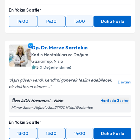
En Yakın Saatler
14:00
14:30
15:00
Daha Fazla
Op. Dr. Merve Sarıtekin
Kadın Hastalıkları ve Doğum
Gaziantep
, Nizip
5
(
1
Değerlendirme)
Aşırı güven verdi, kendimi günerek teslim edebilecek
Devamı
bir doktorun olması...
Özel ADN Hastanesi - Nizip
Haritada Göster
Mimar Sinan, Niğbolu Sk., 27700 Nizip/Gaziantep
En Yakın Saatler
13:00
13:30
14:00
Daha Fazla