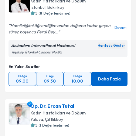
Kadın Hastalıkları ve Doğum
İstanbul
, Bakırköy
5
(
8
Değerlendirme)
Hamileliğimi öğrendiğim andan doğuma kadar geçen
Devamı
süreç boyunca Ferdi Bey...
Acıbadem International Hastanesi
Haritada Göster
Yeşilköy, İstanbul Caddesi No:82
En Yakın Saatler
10 Ağu
10 Ağu
10 Ağu
Daha Fazla
09:00
09:30
10:00
Op. Dr. Ercan Tutal
Kadın Hastalıkları ve Doğum
Yalova
, Çiftlikköy
5
(
1
Değerlendirme)