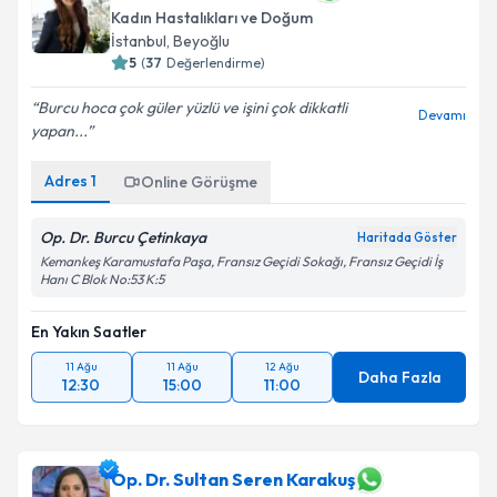
Kadın Hastalıkları ve Doğum
İstanbul
, Beyoğlu
5
(
37
Değerlendirme)
Kişisel verilerimin işlenmesine ilişkin
Aydınlatma
Burcu hoca çok güler yüzlü ve işini çok dikkatli
Devamı
Metni
'ni okudum ve kişisel verilerimin belirtilen
yapan...
kapsamda işlenmesini kabul ediyorum.
Adres
1
Online Görüşme
Takvim Talebini Gönder
Op. Dr. Burcu Çetinkaya
Haritada Göster
Kemankeş Karamustafa Paşa, Fransız Geçidi Sokağı, Fransız Geçidi İş
Hanı C Blok No:53 K:5
En Yakın Saatler
11 Ağu
11 Ağu
12 Ağu
Daha Fazla
12:30
15:00
11:00
Op. Dr. Sultan Seren Karakuş