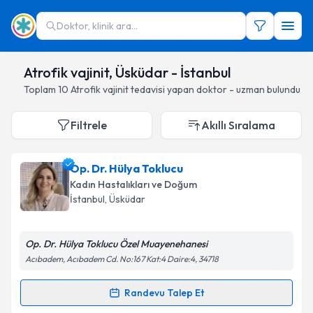
Doktor, klinik ara...
Atrofik vajinit, Üsküdar - İstanbul
Toplam
10
Atrofik vajinit
tedavisi yapan doktor - uzman bulundu
Filtrele
Akıllı Sıralama
Op. Dr. Hülya Toklucu
Kadın Hastalıkları ve Doğum
İstanbul
, Üsküdar
Op. Dr. Hülya Toklucu Özel Muayenehanesi
Acıbadem, Acıbadem Cd. No:167 Kat:4 Daire:4, 34718
Randevu Talep Et
Randevu Takvimi Talebi