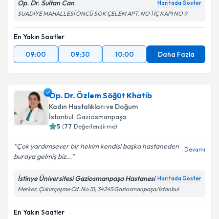
Op. Dr. Sultan Can
Haritada Göster
SUADİYE MAHALLESİ ÖNCÜ SOK ÇELEM APT. NO 1 İÇ KAPI NO 9
En Yakın Saatler
09:00
09:30
10:00
Daha Fazla
Op. Dr. Özlem Söğüt Khatib
Kadın Hastalıkları ve Doğum
İstanbul
, Gaziosmanpaşa
5
(
77
Değerlendirme)
Çok yardımsever bir hekim kendisi başka hastaneden
Devamı
buraya gelmiş biz...
İstinye Üniversitesi Gaziosmanpaşa Hastanesi
Haritada Göster
Merkez, Çukurçeşme Cd. No:51, 34245 Gaziosmanpaşa/İstanbul
En Yakın Saatler