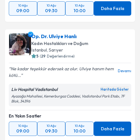
10 Ağu
10 Ağu
10 Ağu
Daha Fazla
09:00
09:30
10:00
Op. Dr. Ulviye Hanlı
Kadın Hastalıkları ve Doğum
İstanbul
, Sarıyer
5
(
29
Değerlendirme)
Ne kadar teşekkür edersek az olur. Ulviye hanım hem
Devamı
kötü...
Liv Hospital Vadistanbul
Haritada Göster
Ayazağa Mahallesi, Kemerburgaz Caddesi, Vadistanbul Park Etabı, 7F
Blok, 34396
En Yakın Saatler
10 Ağu
10 Ağu
10 Ağu
Daha Fazla
09:00
09:30
10:00