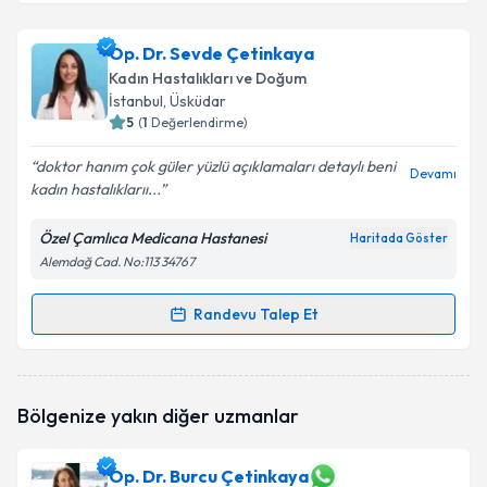
Op. Dr. Hülya Toklucu
için randevu takvimi talebi
Op. Dr. Sevde Çetinkaya
oluşturun. Size bu uzmandan randevu almanız için bir
Kadın Hastalıkları ve Doğum
takvim hazırlandığında e-posta ile bilgilendireceğiz.
İstanbul
, Üsküdar
5
(
1
Değerlendirme)
E-posta Adresiniz
doktor hanım çok güler yüzlü açıklamaları detaylı beni
Devamı
kadın hastalıklarıı...
Özel Çamlıca Medicana Hastanesi
Haritada Göster
Kişisel verilerimin işlenmesine ilişkin
Aydınlatma
Alemdağ Cad. No:113 34767
Metni
'ni okudum ve kişisel verilerimin belirtilen
kapsamda işlenmesini kabul ediyorum.
Randevu Talep Et
Randevu Takvimi Talebi
Takvim Talebini Gönder
Op. Dr. Sevde Çetinkaya
için randevu takvimi talebi
Bölgenize yakın diğer uzmanlar
oluşturun. Size bu uzmandan randevu almanız için bir
takvim hazırlandığında e-posta ile bilgilendireceğiz.
Op. Dr. Burcu Çetinkaya
E-posta Adresiniz