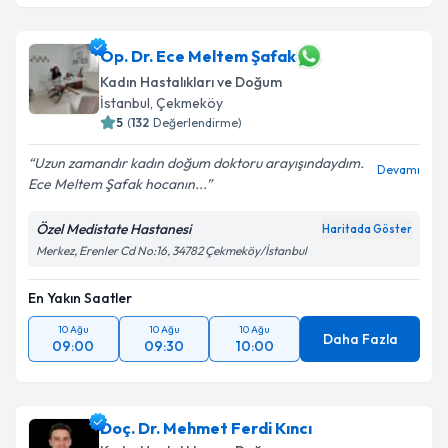
Op. Dr. Ece Meltem Şafak
Kadın Hastalıkları ve Doğum
İstanbul
, Çekmeköy
5
(
132
Değerlendirme)
Uzun zamandır kadın doğum doktoru arayışındaydım.
Devamı
Ece Meltem Şafak hocanın...
Özel Medistate Hastanesi
Haritada Göster
Merkez, Erenler Cd No:16, 34782 Çekmeköy/İstanbul
En Yakın Saatler
10 Ağu
10 Ağu
10 Ağu
Daha Fazla
09:00
09:30
10:00
Doç. Dr. Mehmet Ferdi Kıncı