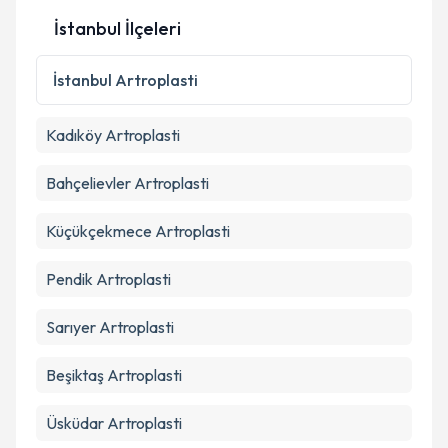
İstanbul İlçeleri
Kişisel verilerimin işlenmesine ilişkin
Aydınlatma
İstanbul
Artroplasti
Metni
'ni okudum ve kişisel verilerimin belirtilen
kapsamda işlenmesini kabul ediyorum.
Kadıköy
Artroplasti
Takvim Talebini Gönder
Bahçelievler
Artroplasti
Küçükçekmece
Artroplasti
Pendik
Artroplasti
Sarıyer
Artroplasti
Beşiktaş
Artroplasti
Üsküdar
Artroplasti