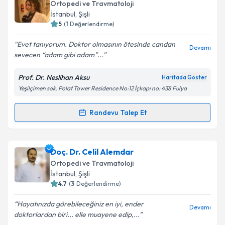
oluşturun. Size bu uzmandan randevu almanız için bir
Ortopedi ve Travmatoloji
takvim hazırlandığında e-posta ile bilgilendireceğiz.
İstanbul
, Şişli
5
(
1
Değerlendirme)
E-posta Adresiniz
Evet tanıyorum. Doktor olmasının ötesinde candan
Devamı
sevecen “adam gibi adam”...
Prof. Dr. Neslihan Aksu
Haritada Göster
Kişisel verilerimin işlenmesine ilişkin
Aydınlatma
Yeşilçimen sok. Polat Tower Residence No:12 İçkapı no: 438 Fulya
Metni
'ni okudum ve kişisel verilerimin belirtilen
kapsamda işlenmesini kabul ediyorum.
Randevu Talep Et
Randevu Takvimi Talebi
Takvim Talebini Gönder
Prof. Dr. Neslihan Aksu
için randevu takvimi talebi
Doç. Dr. Celil Alemdar
oluşturun. Size bu uzmandan randevu almanız için bir
Ortopedi ve Travmatoloji
takvim hazırlandığında e-posta ile bilgilendireceğiz.
İstanbul
, Şişli
4.7
(
3
Değerlendirme)
E-posta Adresiniz
Hayatınızda görebileceğiniz en iyi, ender
Devamı
doktorlardan biri... elle muayene edip,...