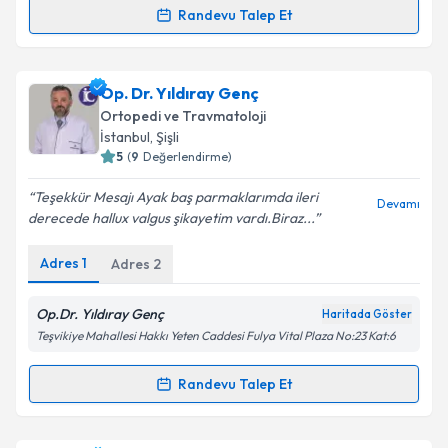
Randevu Talep Et
Randevu Takvimi Talebi
Takvim Talebini Gönder
Op. Dr. Yusuf Ünal
için randevu takvimi talebi
Op. Dr. Yıldıray Genç
oluşturun. Size bu uzmandan randevu almanız için bir
Ortopedi ve Travmatoloji
takvim hazırlandığında e-posta ile bilgilendireceğiz.
İstanbul
, Şişli
5
(
9
Değerlendirme)
E-posta Adresiniz
Teşekkür Mesajı Ayak baş parmaklarımda ileri
Devamı
derecede hallux valgus şikayetim vardı.Biraz...
Adres
1
Adres
2
Kişisel verilerimin işlenmesine ilişkin
Aydınlatma
Metni
'ni okudum ve kişisel verilerimin belirtilen
kapsamda işlenmesini kabul ediyorum.
Op.Dr. Yıldıray Genç
Haritada Göster
Teşvikiye Mahallesi Hakkı Yeten Caddesi Fulya Vital Plaza No:23 Kat:6
Takvim Talebini Gönder
Randevu Talep Et
Randevu Takvimi Talebi