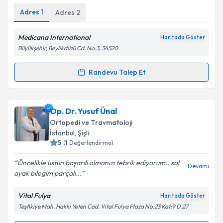
Adres
1
Adres
2
Kişisel verilerimin işlenmesine ilişkin
Aydınlatma
Metni
'ni okudum ve kişisel verilerimin belirtilen
kapsamda işlenmesini kabul ediyorum.
Medicana International
Haritada Göster
Büyükşehir, Beylikdüzü Cd. No:3, 34520
Takvim Talebini Gönder
Randevu Talep Et
Randevu Takvimi Talebi
Doç. Dr. Celil Alemdar
için randevu takvimi talebi
Op. Dr. Yusuf Ünal
oluşturun. Size bu uzmandan randevu almanız için bir
Ortopedi ve Travmatoloji
takvim hazırlandığında e-posta ile bilgilendireceğiz.
İstanbul
, Şişli
5
(
1
Değerlendirme)
E-posta Adresiniz
Öncelikle üstün başarıli olmanızı tebrik ediyorum.. sol
Devamı
ayak bilegim parçalı...
Vital Fulya
Haritada Göster
Kişisel verilerimin işlenmesine ilişkin
Aydınlatma
Teşfikiye Mah. Hakkı Yeten Cad. Vital Fulya Plaza No:23 Kat:9 D.27
Metni
'ni okudum ve kişisel verilerimin belirtilen
kapsamda işlenmesini kabul ediyorum.