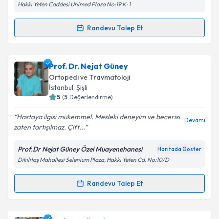
Hakkı Yeten Caddesi Unimed Plaza No:19 K: 1
Kişisel verilerimin işlenmesine ilişkin
Aydınlatma
Metni
'ni okudum ve kişisel verilerimin belirtilen
kapsamda işlenmesini kabul ediyorum.
Randevu Talep Et
Randevu Takvimi Talebi
Takvim Talebini Gönder
Op. Dr. Deniz Algün
için randevu takvimi talebi
Prof. Dr. Nejat Güney
oluşturun. Size bu uzmandan randevu almanız için bir
Ortopedi ve Travmatoloji
takvim hazırlandığında e-posta ile bilgilendireceğiz.
İstanbul
, Şişli
5
(
5
Değerlendirme)
E-posta Adresiniz
Hastaya ilgisi mükemmel. Mesleki deneyim ve becerisi
Devamı
zaten tartışılmaz. Çift...
Prof.Dr Nejat Güney Özel Muayenehanesi
Haritada Göster
Kişisel verilerimin işlenmesine ilişkin
Aydınlatma
Dikilitaş Mahallesi Selenium Plaza, Hakkı Yeten Cd. No:10/D
Metni
'ni okudum ve kişisel verilerimin belirtilen
kapsamda işlenmesini kabul ediyorum.
Randevu Talep Et
Randevu Takvimi Talebi
Takvim Talebini Gönder