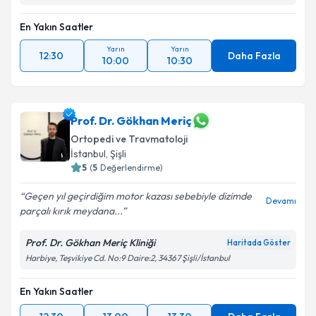
En Yakın Saatler
Yarın
Yarın
12:30
Daha Fazla
10:00
10:30
Prof. Dr. Gökhan Meriç
Ortopedi ve Travmatoloji
İstanbul
, Şişli
5
(
5
Değerlendirme)
Geçen yıl geçirdiğim motor kazası sebebiyle dizimde
Devamı
parçalı kırık meydana...
Prof. Dr. Gökhan Meriç Kliniği
Haritada Göster
Harbiye, Teşvikiye Cd. No:9 Daire:2, 34367 Şişli/İstanbul
En Yakın Saatler