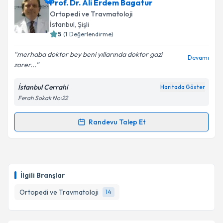
Prof. Dr. Nejat Güney
için randevu takvimi talebi
Prof. Dr. Ali Erdem Bagatur
oluşturun. Size bu uzmandan randevu almanız için bir
Ortopedi ve Travmatoloji
takvim hazırlandığında e-posta ile bilgilendireceğiz.
İstanbul
, Şişli
5
(
1
Değerlendirme)
E-posta Adresiniz
merhaba doktor bey beni yıllarında doktor gazi
Devamı
zorer...
İstanbul Cerrahi
Haritada Göster
Kişisel verilerimin işlenmesine ilişkin
Aydınlatma
Ferah Sokak No:22
Metni
'ni okudum ve kişisel verilerimin belirtilen
kapsamda işlenmesini kabul ediyorum.
Randevu Talep Et
Randevu Takvimi Talebi
Takvim Talebini Gönder
Prof. Dr. Ali Erdem Bagatur
için randevu takvimi
talebi oluşturun. Size bu uzmandan randevu almanız
İlgili Branşlar
için bir takvim hazırlandığında e-posta ile
bilgilendireceğiz.
Ortopedi ve Travmatoloji
14
E-posta Adresiniz