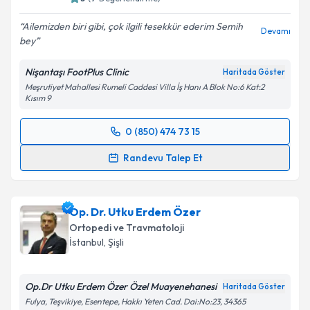
Ailemizden biri gibi, çok ilgili tesekkür ederim Semih
Devamı
bey
Nişantaşı FootPlus Clinic
Haritada Göster
Meşrutiyet Mahallesi Rumeli Caddesi Villa İş Hanı A Blok No:6 Kat:2
Kısım 9
0 (850) 474 73 15
Randevu Takvimi Talebi
Randevu Talep Et
Prof. Dr. Semih Ayanoğlu
için randevu takvimi talebi
oluşturun. Size bu uzmandan randevu almanız için bir
Op. Dr. Utku Erdem Özer
takvim hazırlandığında e-posta ile bilgilendireceğiz.
Ortopedi ve Travmatoloji
E-posta Adresiniz
İstanbul
, Şişli
Op.Dr Utku Erdem Özer Özel Muayenehanesi
Haritada Göster
Fulya, Teşvikiye, Esentepe, Hakkı Yeten Cad. Dai:No:23, 34365
Kişisel verilerimin işlenmesine ilişkin
Aydınlatma