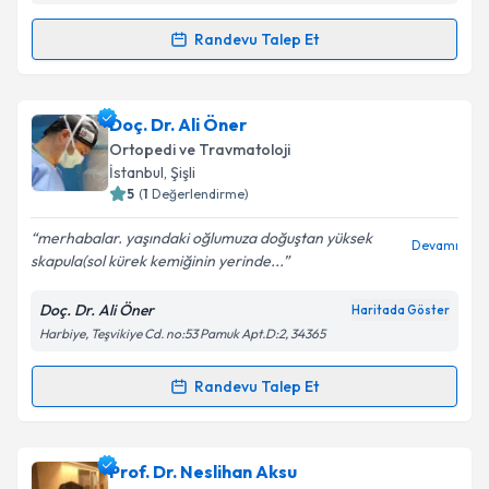
Metni
'ni okudum ve kişisel verilerimin belirtilen
Randevu Talep Et
kapsamda işlenmesini kabul ediyorum.
Randevu Takvimi Talebi
Takvim Talebini Gönder
Op. Dr. Utku Erdem Özer
için randevu takvimi talebi
Doç. Dr. Ali Öner
oluşturun. Size bu uzmandan randevu almanız için bir
Ortopedi ve Travmatoloji
takvim hazırlandığında e-posta ile bilgilendireceğiz.
İstanbul
, Şişli
5
(
1
Değerlendirme)
E-posta Adresiniz
merhabalar. yaşındaki oğlumuza doğuştan yüksek
Devamı
skapula(sol kürek kemiğinin yerinde...
Doç. Dr. Ali Öner
Haritada Göster
Kişisel verilerimin işlenmesine ilişkin
Aydınlatma
Harbiye, Teşvikiye Cd. no:53 Pamuk Apt.D:2, 34365
Metni
'ni okudum ve kişisel verilerimin belirtilen
kapsamda işlenmesini kabul ediyorum.
Randevu Talep Et
Randevu Takvimi Talebi
Takvim Talebini Gönder
Doç. Dr. Ali Öner
için randevu takvimi talebi
Prof. Dr. Neslihan Aksu