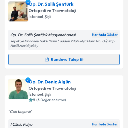
Op. Dr. Yıldıray Genç
için randevu takvimi talebi
Op. Dr. Salih Şentürk
oluşturun. Size bu uzmandan randevu almanız için bir
Ortopedi ve Travmatoloji
takvim hazırlandığında e-posta ile bilgilendireceğiz.
İstanbul
, Şişli
E-posta Adresiniz
Op. Dr. Salih Şentürk Muayenehanesi
Haritada Göster
Teşvikiye Mahallesi Hakkı Yeten Caddesi Vital Fulya Plaza No:23 İç Kapı
No:31 Mecidiyeköy
Kişisel verilerimin işlenmesine ilişkin
Aydınlatma
Randevu Talep Et
Metni
'ni okudum ve kişisel verilerimin belirtilen
Randevu Takvimi Talebi
kapsamda işlenmesini kabul ediyorum.
Op. Dr. Salih Şentürk
için randevu takvimi talebi
Op. Dr. Deniz Algün
Takvim Talebini Gönder
oluşturun. Size bu uzmandan randevu almanız için bir
Ortopedi ve Travmatoloji
takvim hazırlandığında e-posta ile bilgilendireceğiz.
İstanbul
, Şişli
5
(
3
Değerlendirme)
E-posta Adresiniz
Cok başarılı
I Clinic Fulya
Haritada Göster