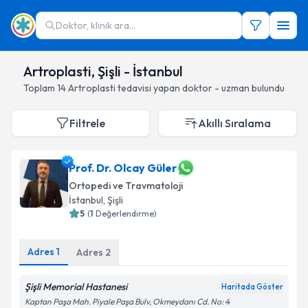
Doktor, klinik ara...
Artroplasti, Şişli - İstanbul
Toplam
14
Artroplasti
tedavisi yapan doktor - uzman bulundu
Filtrele
Akıllı Sıralama
Prof. Dr. Olcay Güler
Ortopedi ve Travmatoloji
İstanbul
, Şişli
5
(
1
Değerlendirme)
Adres
1
Adres
2
Şişli Memorial Hastanesi
Haritada Göster
Kaptan Paşa Mah. Piyale Paşa Bulv, Okmeydanı Cd. No: 4