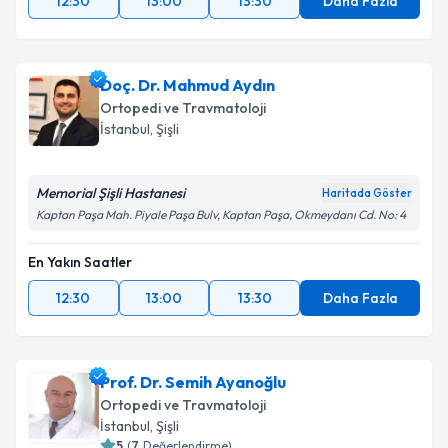
12:30
13:00
13:30
Daha Fazla
Doç. Dr. Mahmud Aydın
Ortopedi ve Travmatoloji
İstanbul
, Şişli
Memorial Şişli Hastanesi
Haritada Göster
Kaptan Paşa Mah. Piyale Paşa Bulv, Kaptan Paşa, Okmeydanı Cd. No: 4
En Yakın Saatler
12:30
13:00
13:30
Daha Fazla
Prof. Dr. Semih Ayanoğlu
Ortopedi ve Travmatoloji
İstanbul
, Şişli
5
(
7
Değerlendirme)