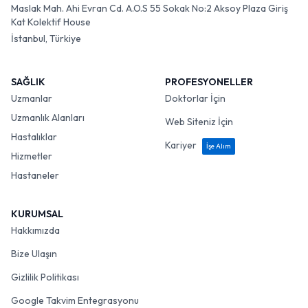
Maslak Mah. Ahi Evran Cd. A.O.S 55 Sokak No:2 Aksoy Plaza Giriş
Kat Kolektif House
İstanbul, Türkiye
SAĞLIK
PROFESYONELLER
Uzmanlar
Doktorlar İçin
Uzmanlık Alanları
Web Siteniz İçin
Hastalıklar
Kariyer
İşe Alım
Hizmetler
Hastaneler
KURUMSAL
Hakkımızda
Bize Ulaşın
Gizlilik Politikası
Google Takvim Entegrasyonu