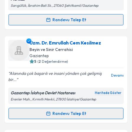
Sarıgüllük, İbrahim Bali Sk., 27060 Şehitkamil/Gaziantep
Kişisel verilerimin işlenmesine ilişkin
Aydınlatma
Metni
'ni okudum ve kişisel verilerimin belirtilen
Randevu Talep Et
Randevu Takvimi Talebi
kapsamda işlenmesini kabul ediyorum.
Dt. Mustafa Gecekuşu
için randevu takvimi talebi
Uzm. Dr. Emrullah Cem Kesilmez
Takvim Talebini Gönder
oluşturun. Size bu uzmandan randevu almanız için bir
Beyin ve Sinir Cerrahisi
takvim hazırlandığında e-posta ile bilgilendireceğiz.
Gaziantep
5
(
2
Değerlendirme)
E-posta Adresiniz
Alanında çok başarılı ve insani yönden çok gelişmiş
Devamı
bir...
Gazıantep İslahıye Devlet Hastanesı
Haritada Göster
Kişisel verilerimin işlenmesine ilişkin
Aydınlatma
Erenler Mah., Kırmıtlı Mevkii, 27800 İslahiye/Gaziantep
Metni
'ni okudum ve kişisel verilerimin belirtilen
kapsamda işlenmesini kabul ediyorum.
Randevu Talep Et
Randevu Takvimi Talebi
Takvim Talebini Gönder