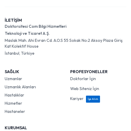
İLETİŞİM
Doktorsitesi Com Bilgi Hizmetleri
Teknoloji ve Ticaret A.Ş.
Maslak Mah. Ahi Evran Cd. A.O.S 55 Sokak No:2 Aksoy Plaza Giriş
Kat Kolektif House
İstanbul, Türkiye
SAĞLIK
PROFESYONELLER
Uzmanlar
Doktorlar İçin
Uzmanlık Alanları
Web Siteniz İçin
Hastalıklar
Kariyer
İşe Alım
Hizmetler
Hastaneler
KURUMSAL