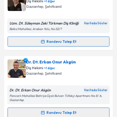
Diş Hekimi
+
1
diğer
için bir takvim hazırlandığında e-posta ile
Gaziantep
, Şehitkamil
bilgilendireceğiz.
E-posta Adresiniz
Uzm. Dt. Süleyman Zeki Türkmen Diş Kliniği
Haritada Göster
Belkız Mahallesi, Araban Yolu, No:52/7
Randevu Talep Et
Randevu Takvimi Talebi
Kişisel verilerimin işlenmesine ilişkin
Aydınlatma
Metni
'ni okudum ve kişisel verilerimin belirtilen
kapsamda işlenmesini kabul ediyorum.
Uzm. Dt. Süleyman Zeki Türkmen
için randevu
Dr. Dt. Erkan Onur Akgün
takvimi talebi oluşturun. Size bu uzmandan randevu
Diş Hekimi
+
1
diğer
almanız için bir takvim hazırlandığında e-posta ile
Takvim Talebini Gönder
Gaziantep
, Şehitkamil
bilgilendireceğiz.
E-posta Adresiniz
Dr. Dt. Erkan Onur Akgün
Haritada Göster
Pancarlı Mahallesi Bahriye Üçok Bulvarı Tüfekçi Apartmanı No 8/ A,
Gaziantep
Randevu Talep Et
Kişisel verilerimin işlenmesine ilişkin
Aydınlatma
Randevu Takvimi Talebi