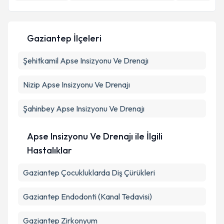
E-posta Adresiniz
Gaziantep İlçeleri
Kişisel verilerimin işlenmesine ilişkin
Aydınlatma
Şehitkamil
Metni
Apse Insizyonu Ve Drenajı
'ni okudum ve kişisel verilerimin belirtilen
kapsamda işlenmesini kabul ediyorum.
Nizip
Apse Insizyonu Ve Drenajı
Takvim Talebini Gönder
Şahinbey
Apse Insizyonu Ve Drenajı
Apse Insizyonu Ve Drenajı ile İlgili
Hastalıklar
Gaziantep Çocukluklarda Diş Çürükleri
Gaziantep Endodonti (Kanal Tedavisi)
Gaziantep Zirkonyum