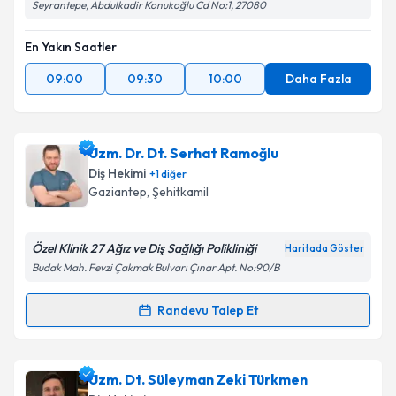
Seyrantepe, Abdulkadir Konukoğlu Cd No:1, 27080
En Yakın Saatler
09:00
09:30
10:00
Daha Fazla
Uzm. Dr. Dt. Serhat Ramoğlu
Diş Hekimi
+
1
diğer
Gaziantep
, Şehitkamil
Özel Klinik 27 Ağız ve Diş Sağlığı Polikliniği
Haritada Göster
Budak Mah. Fevzi Çakmak Bulvarı Çınar Apt. No:90/B
Randevu Talep Et
Randevu Takvimi Talebi
Uzm. Dr. Dt. Serhat Ramoğlu
için randevu takvimi
Uzm. Dt. Süleyman Zeki Türkmen
talebi oluşturun. Size bu uzmandan randevu almanız