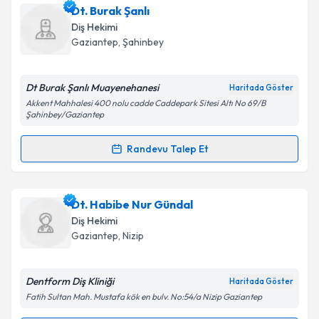
Uzm. Dr. Emrullah Cem Kesilmez
için randevu
Dt. Burak Şanlı
takvimi talebi oluşturun. Size bu uzmandan randevu
Diş Hekimi
almanız için bir takvim hazırlandığında e-posta ile
Gaziantep
, Şahinbey
bilgilendireceğiz.
E-posta Adresiniz
Dt Burak Şanlı Muayenehanesi
Haritada Göster
Akkent Mahhalesi 400 nolu cadde Caddepark Sitesi Altı No 69/B
Şahinbey/Gaziantep
Randevu Talep Et
Kişisel verilerimin işlenmesine ilişkin
Aydınlatma
Randevu Takvimi Talebi
Metni
'ni okudum ve kişisel verilerimin belirtilen
kapsamda işlenmesini kabul ediyorum.
Dt. Burak Şanlı
için randevu takvimi talebi oluşturun.
Dt. Habibe Nur Gündal
Size bu uzmandan randevu almanız için bir takvim
Diş Hekimi
Takvim Talebini Gönder
hazırlandığında e-posta ile bilgilendireceğiz.
Gaziantep
, Nizip
E-posta Adresiniz
Dentform Diş Kliniği
Haritada Göster
Fatih Sultan Mah. Mustafa kök en bulv. No:54/a Nizip Gaziantep