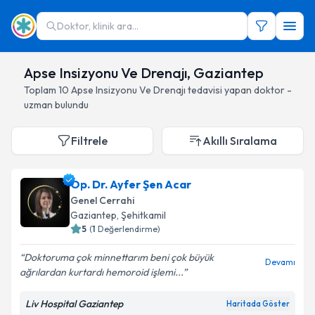
Doktor, klinik ara...
Apse Insizyonu Ve Drenajı, Gaziantep
Toplam
10
Apse Insizyonu Ve Drenajı
tedavisi yapan doktor -
uzman bulundu
Filtrele
Akıllı Sıralama
Op. Dr. Ayfer Şen Acar
Genel Cerrahi
Gaziantep
, Şehitkamil
5
(
1
Değerlendirme)
Doktoruma çok minnettarım beni çok büyük
Devamı
ağrılardan kurtardı hemoroid işlemi...
Liv Hospital Gaziantep
Haritada Göster