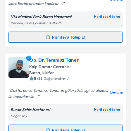
işaretlerini ortadan kaldıran...
Kişisel verilerimin işlenmesine ilişkin
Aydınlatma
VM Medical Park Bursa Hastanesi
Haritada Göster
Metni
'ni okudum ve kişisel verilerimin belirtilen
Kırcaali, Fevzi Çakmak Cd. No:76
kapsamda işlenmesini kabul ediyorum.
Randevu Talep Et
Randevu Takvimi Talebi
Takvim Talebini Gönder
Prof. Dr. Ilgın Karaca
için randevu takvimi talebi
Op. Dr. Temmuz Taner
oluşturun. Size bu uzmandan randevu almanız için bir
Kalp Damar Cerrahisi
takvim hazırlandığında e-posta ile bilgilendireceğiz.
Bursa
, Nilüfer
5
(
55
Değerlendirme)
E-posta Adresiniz
Doktorumuz Temmuz Taner'in güleryüzü, ilgi ve alakası
Devamı
ile hastaları ile...
Bursa Şehir Hastanesi
Haritada Göster
Kişisel verilerimin işlenmesine ilişkin
Aydınlatma
Doğanköy
Metni
'ni okudum ve kişisel verilerimin belirtilen
kapsamda işlenmesini kabul ediyorum.
Randevu Talep Et