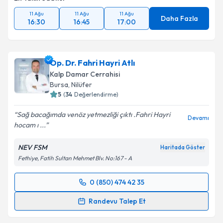
11 Ağu
11 Ağu
11 Ağu
Daha Fazla
16:30
16:45
17:00
Op. Dr. Fahri Hayri Atlı
Kalp Damar Cerrahisi
Bursa
, Nilüfer
5
(
34
Değerlendirme)
Sağ bacağımda venöz yetmezliği çıktı .Fahri Hayri
Devamı
hocam ı ...
NEV FSM
Haritada Göster
Fethiye, Fatih Sultan Mehmet Blv. No:167 - A
0 (850) 474 42 35
Randevu Takvimi Talebi
Randevu Talep Et
Op. Dr. Fahri Hayri Atlı
için randevu takvimi talebi