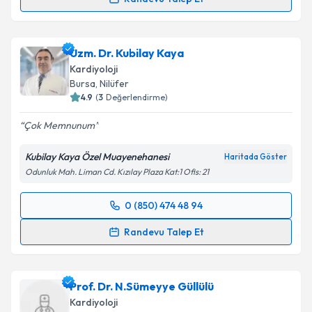
Uzm. Dr. Afşin Çulhaoğlu
için randevu takvimi talebi
oluşturun. Size bu uzmandan randevu almanız için bir
Uzm. Dr. Kubilay Kaya
takvim hazırlandığında e-posta ile bilgilendireceğiz.
Kardiyoloji
E-posta Adresiniz
Bursa
, Nilüfer
4.9
(
3
Değerlendirme)
Çok Memnunum
Kişisel verilerimin işlenmesine ilişkin
Aydınlatma
Kubilay Kaya Özel Muayenehanesi
Haritada Göster
Metni
'ni okudum ve kişisel verilerimin belirtilen
Odunluk Mah. Liman Cd. Kızılay Plaza Kat:1 Ofis: 21
kapsamda işlenmesini kabul ediyorum.
0 (850) 474 48 94
Randevu Takvimi Talebi
Takvim Talebini Gönder
Randevu Talep Et
Uzm. Dr. Kubilay Kaya
için randevu takvimi talebi
oluşturun. Size bu uzmandan randevu almanız için bir
Prof. Dr. N.Sümeyye Güllülü
takvim hazırlandığında e-posta ile bilgilendireceğiz.
Kardiyoloji