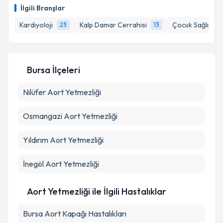
E-posta Adresiniz
İlgili Branşlar
Kardiyoloji
Kalp Damar Cerrahisi
Çocuk Sağlığı ve
23
13
Kişisel verilerimin işlenmesine ilişkin
Aydınlatma
Metni
'ni okudum ve kişisel verilerimin belirtilen
Bursa İlçeleri
kapsamda işlenmesini kabul ediyorum.
Nilüfer
Aort Yetmezliği
Takvim Talebini Gönder
Osmangazi
Aort Yetmezliği
Yıldırım
Aort Yetmezliği
İnegöl
Aort Yetmezliği
Aort Yetmezliği ile İlgili Hastalıklar
Bursa Aort Kapağı Hastalıkları