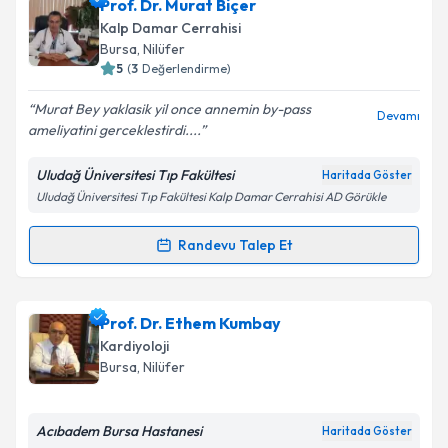
Uzm. Dr. Cem Heper
için randevu takvimi talebi
Prof. Dr. Murat Biçer
oluşturun. Size bu uzmandan randevu almanız için bir
Takvim Talebini Gönder
Kalp Damar Cerrahisi
takvim hazırlandığında e-posta ile bilgilendireceğiz.
Bursa
, Nilüfer
5
(
3
Değerlendirme)
E-posta Adresiniz
Murat Bey yaklasik yil once annemin by-pass
Devamı
ameliyatini gerceklestirdi....
Uludağ Üniversitesi Tıp Fakültesi
Haritada Göster
Kişisel verilerimin işlenmesine ilişkin
Aydınlatma
Uludağ Üniversitesi Tıp Fakültesi Kalp Damar Cerrahisi AD Görükle
Metni
'ni okudum ve kişisel verilerimin belirtilen
kapsamda işlenmesini kabul ediyorum.
Randevu Talep Et
Randevu Takvimi Talebi
Takvim Talebini Gönder
Prof. Dr. Murat Biçer
için randevu takvimi talebi
Prof. Dr. Ethem Kumbay
oluşturun. Size bu uzmandan randevu almanız için bir
Kardiyoloji
takvim hazırlandığında e-posta ile bilgilendireceğiz.
Bursa
, Nilüfer
E-posta Adresiniz
Acıbadem Bursa Hastanesi
Haritada Göster