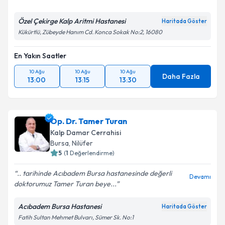
Özel Çekirge Kalp Aritmi Hastanesi
Haritada Göster
Kükürtlü, Zübeyde Hanım Cd. Konca Sokak No:2, 16080
En Yakın Saatler
10 Ağu
10 Ağu
10 Ağu
Daha Fazla
13:00
13:15
13:30
Op. Dr. Tamer Turan
Kalp Damar Cerrahisi
Bursa
, Nilüfer
5
(
1
Değerlendirme)
.. tarihinde Acıbadem Bursa hastanesinde değerli
Devamı
doktorumuz Tamer Turan beye...
Acıbadem Bursa Hastanesi
Haritada Göster
Fatih Sultan Mehmet Bulvarı, Sümer Sk. No:1