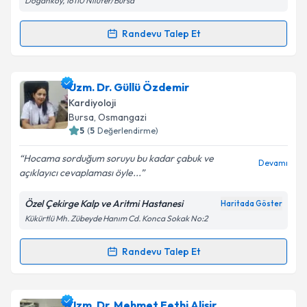
Doğanköy, 16110 Nilüfer/Bursa
Kişisel verilerimin işlenmesine ilişkin
Aydınlatma
Randevu Talep Et
Randevu Takvimi Talebi
Metni
'ni okudum ve kişisel verilerimin belirtilen
kapsamda işlenmesini kabul ediyorum.
Prof. Dr. Nail Kahraman
için randevu takvimi talebi
Uzm. Dr. Güllü Özdemir
oluşturun. Size bu uzmandan randevu almanız için bir
Takvim Talebini Gönder
Kardiyoloji
takvim hazırlandığında e-posta ile bilgilendireceğiz.
Bursa
, Osmangazi
5
(
5
Değerlendirme)
E-posta Adresiniz
Hocama sorduğum soruyu bu kadar çabuk ve
Devamı
açıklayıcı cevaplaması öyle...
Özel Çekirge Kalp ve Aritmi Hastanesi
Haritada Göster
Kişisel verilerimin işlenmesine ilişkin
Aydınlatma
Kükürtlü Mh. Zübeyde Hanım Cd. Konca Sokak No:2
Metni
'ni okudum ve kişisel verilerimin belirtilen
kapsamda işlenmesini kabul ediyorum.
Randevu Talep Et
Randevu Takvimi Talebi
Takvim Talebini Gönder
Uzm. Dr. Güllü Özdemir
için randevu takvimi talebi
Uzm. Dr. Mehmet Fethi Alişir