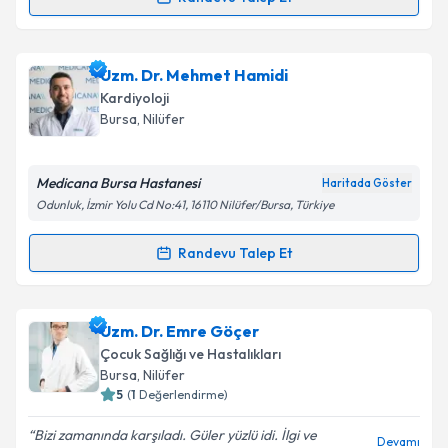
Randevu Takvimi Talebi
Takvim Talebini Gönder
Op. Dr. Temmuz Taner
için randevu takvimi talebi
Uzm. Dr. Mehmet Hamidi
oluşturun. Size bu uzmandan randevu almanız için bir
Kardiyoloji
takvim hazırlandığında e-posta ile bilgilendireceğiz.
Bursa
, Nilüfer
E-posta Adresiniz
Medicana Bursa Hastanesi
Haritada Göster
Odunluk, İzmir Yolu Cd No:41, 16110 Nilüfer/Bursa, Türkiye
Kişisel verilerimin işlenmesine ilişkin
Aydınlatma
Randevu Talep Et
Randevu Takvimi Talebi
Metni
'ni okudum ve kişisel verilerimin belirtilen
kapsamda işlenmesini kabul ediyorum.
Uzm. Dr. Mehmet Hamidi
için randevu takvimi talebi
Uzm. Dr. Emre Göçer
oluşturun. Size bu uzmandan randevu almanız için bir
Takvim Talebini Gönder
Çocuk Sağlığı ve Hastalıkları
takvim hazırlandığında e-posta ile bilgilendireceğiz.
Bursa
, Nilüfer
5
(
1
Değerlendirme)
E-posta Adresiniz
Bizi zamanında karşıladı. Güler yüzlü idi. İlgi ve
Devamı