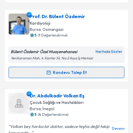
Takvim Talebini Gönder
Prof. Dr. Hüseyin Altuğ Çakmak
için randevu
Prof. Dr. Bülent Özdemir
takvimi talebi oluşturun. Size bu uzmandan randevu
Kardiyoloji
almanız için bir takvim hazırlandığında e-posta ile
Bursa
, Osmangazi
bilgilendireceğiz.
5
(
1
Değerlendirme)
E-posta Adresiniz
Bülent Özdemir Özel Muayenehanesi
Haritada Göster
Yenikaraman Mah, 4. Kantar Sk. No:2 Asya İş Merkezi
Randevu Talep Et
Randevu Takvimi Talebi
Kişisel verilerimin işlenmesine ilişkin
Aydınlatma
Metni
'ni okudum ve kişisel verilerimin belirtilen
kapsamda işlenmesini kabul ediyorum.
Prof. Dr. Bülent Özdemir
için randevu takvimi talebi
Dr. Abdulkadir Volkan Eş
oluşturun. Size bu uzmandan randevu almanız için bir
Çocuk Sağlığı ve Hastalıkları
Takvim Talebini Gönder
takvim hazırlandığında e-posta ile bilgilendireceğiz.
Bursa
, İnegöl
5
(
4
Değerlendirme)
E-posta Adresiniz
Volkan bey harika bir doktor, sadece teşhis değil takip
Devamı
konusunda...