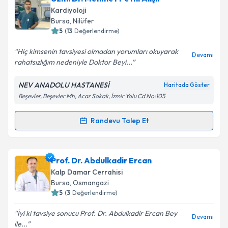
oluşturun. Size bu uzmandan randevu almanız için bir
Kardiyoloji
takvim hazırlandığında e-posta ile bilgilendireceğiz.
Bursa
, Nilüfer
5
(
13
Değerlendirme)
E-posta Adresiniz
Hiç kimsenin tavsiyesi olmadan yorumları okuyarak
Devamı
rahatsızlığım nedeniyle Doktor Beyi...
NEV ANADOLU HASTANESİ
Haritada Göster
Kişisel verilerimin işlenmesine ilişkin
Aydınlatma
Beşevler, Beşevler Mh, Acar Sokak, İzmir Yolu Cd No:105
Metni
'ni okudum ve kişisel verilerimin belirtilen
kapsamda işlenmesini kabul ediyorum.
Randevu Talep Et
Randevu Takvimi Talebi
Takvim Talebini Gönder
Uzm. Dr. Mehmet Fethi Alişir
için randevu takvimi
Prof. Dr. Abdulkadir Ercan
talebi oluşturun. Size bu uzmandan randevu almanız
Kalp Damar Cerrahisi
için bir takvim hazırlandığında e-posta ile
Bursa
, Osmangazi
bilgilendireceğiz.
5
(
3
Değerlendirme)
E-posta Adresiniz
İyi ki tavsiye sonucu Prof. Dr. Abdulkadir Ercan Bey
Devamı
ile...