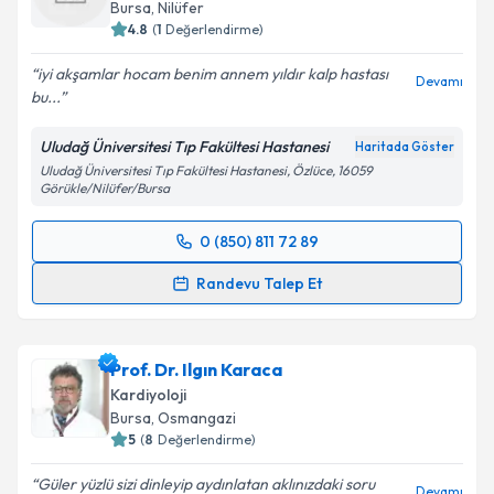
E-posta Adresiniz
Bursa
, Nilüfer
4.8
(
1
Değerlendirme)
iyi akşamlar hocam benim annem yıldır kalp hastası
Devamı
bu...
Kişisel verilerimin işlenmesine ilişkin
Aydınlatma
Metni
'ni okudum ve kişisel verilerimin belirtilen
Uludağ Üniversitesi Tıp Fakültesi Hastanesi
Haritada Göster
kapsamda işlenmesini kabul ediyorum.
Uludağ Üniversitesi Tıp Fakültesi Hastanesi, Özlüce, 16059
Görükle/Nilüfer/Bursa
Takvim Talebini Gönder
0 (850) 811 72 89
Randevu Takvimi Talebi
Randevu Talep Et
Prof. Dr. N.Sümeyye Güllülü
için randevu takvimi
talebi oluşturun. Size bu uzmandan randevu almanız
Prof. Dr. Ilgın Karaca
için bir takvim hazırlandığında e-posta ile
bilgilendireceğiz.
Kardiyoloji
Bursa
, Osmangazi
E-posta Adresiniz
5
(
8
Değerlendirme)
Güler yüzlü sizi dinleyip aydınlatan aklınızdaki soru
Devamı