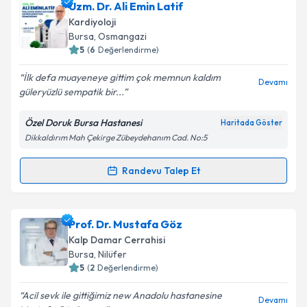
Uzm. Dr. Özgür Mete
için randevu takvimi talebi
Uzm. Dr. Ali Emin Latif
oluşturun. Size bu uzmandan randevu almanız için bir
Takvim Talebini Gönder
Kardiyoloji
takvim hazırlandığında e-posta ile bilgilendireceğiz.
Bursa
, Osmangazi
5
(
6
Değerlendirme)
E-posta Adresiniz
İlk defa muayeneye gittim çok memnun kaldım
Devamı
güleryüzlü sempatik bir...
Özel Doruk Bursa Hastanesi
Haritada Göster
Kişisel verilerimin işlenmesine ilişkin
Aydınlatma
Dikkaldırım Mah Çekirge Zübeydehanım Cad. No:5
Metni
'ni okudum ve kişisel verilerimin belirtilen
kapsamda işlenmesini kabul ediyorum.
Randevu Talep Et
Randevu Takvimi Talebi
Takvim Talebini Gönder
Uzm. Dr. Ali Emin Latif
için randevu takvimi talebi
Prof. Dr. Mustafa Göz
oluşturun. Size bu uzmandan randevu almanız için bir
Kalp Damar Cerrahisi
takvim hazırlandığında e-posta ile bilgilendireceğiz.
Bursa
, Nilüfer
5
(
2
Değerlendirme)
E-posta Adresiniz
Acil sevk ile gittiğimiz new Anadolu hastanesine
Devamı