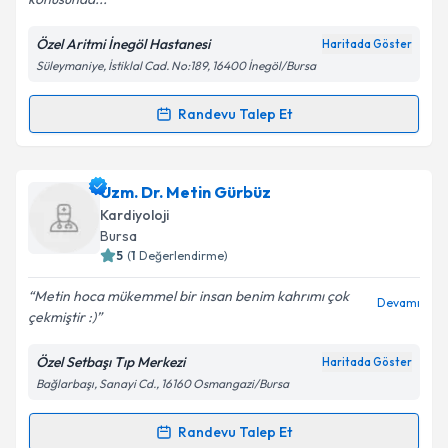
Özel Aritmi İnegöl Hastanesi
Haritada Göster
Kişisel verilerimin işlenmesine ilişkin
Aydınlatma
Süleymaniye, İstiklal Cad. No:189, 16400 İnegöl/Bursa
Metni
'ni okudum ve kişisel verilerimin belirtilen
kapsamda işlenmesini kabul ediyorum.
Randevu Talep Et
Randevu Takvimi Talebi
Takvim Talebini Gönder
Dr. Abdulkadir Volkan Eş
için randevu takvimi talebi
Uzm. Dr. Metin Gürbüz
oluşturun. Size bu uzmandan randevu almanız için bir
Kardiyoloji
takvim hazırlandığında e-posta ile bilgilendireceğiz.
Bursa
5
(
1
Değerlendirme)
E-posta Adresiniz
Metin hoca mükemmel bir insan benim kahrımı çok
Devamı
çekmiştir :)
Özel Setbaşı Tıp Merkezi
Haritada Göster
Kişisel verilerimin işlenmesine ilişkin
Aydınlatma
Bağlarbaşı, Sanayi Cd., 16160 Osmangazi/Bursa
Metni
'ni okudum ve kişisel verilerimin belirtilen
kapsamda işlenmesini kabul ediyorum.
Randevu Talep Et
Randevu Takvimi Talebi