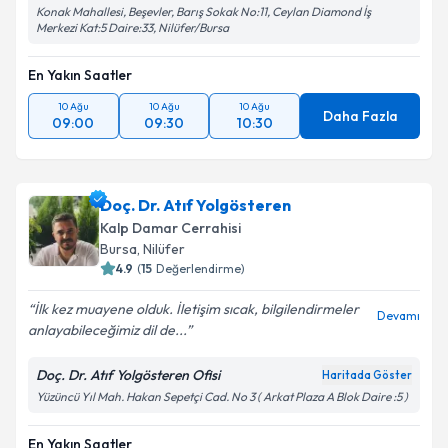
Konak Mahallesi, Beşevler, Barış Sokak No:11, Ceylan Diamond İş
Merkezi Kat:5 Daire:33, Nilüfer/Bursa
En Yakın Saatler
10 Ağu
10 Ağu
10 Ağu
Daha Fazla
09:00
09:30
10:30
Doç. Dr. Atıf Yolgösteren
Kalp Damar Cerrahisi
Bursa
, Nilüfer
4.9
(
15
Değerlendirme)
İlk kez muayene olduk. İletişim sıcak, bilgilendirmeler
Devamı
anlayabileceğimiz dil de...
Doç. Dr. Atıf Yolgösteren Ofisi
Haritada Göster
Yüzüncü Yıl Mah. Hakan Sepetçi Cad. No 3 ( Arkat Plaza A Blok Daire :5 )
En Yakın Saatler