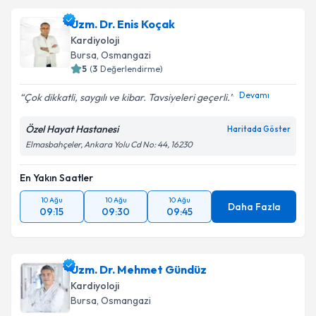
oluşturun. Size bu uzmandan randevu almanız için bir
Uzm. Dr. Enis Koçak
takvim hazırlandığında e-posta ile bilgilendireceğiz.
Kardiyoloji
E-posta Adresiniz
Bursa
, Osmangazi
5
(
3
Değerlendirme)
Devamı
Çok dikkatli, saygılı ve kibar. Tavsiyeleri geçerli.
Kişisel verilerimin işlenmesine ilişkin
Aydınlatma
Özel Hayat Hastanesi
Haritada Göster
Metni
'ni okudum ve kişisel verilerimin belirtilen
Elmasbahçeler, Ankara Yolu Cd No: 44, 16230
kapsamda işlenmesini kabul ediyorum.
En Yakın Saatler
Takvim Talebini Gönder
10 Ağu
10 Ağu
10 Ağu
Daha Fazla
09:15
09:30
09:45
Uzm. Dr. Mehmet Gündüz
Kardiyoloji
Bursa
, Osmangazi