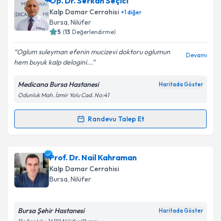
Op. Dr. Serkan Seçici
oluşturun. Size bu uzmandan randevu almanız için bir
Kalp Damar Cerrahisi
+
1
diğer
takvim hazırlandığında e-posta ile bilgilendireceğiz.
Bursa
, Nilüfer
5
(
13
Değerlendirme)
E-posta Adresiniz
Oglum suleyman efenin mucizevi doktoru oglumun
Devamı
hem buyuk kalp delogini...
Medicana Bursa Hastanesi
Haritada Göster
Kişisel verilerimin işlenmesine ilişkin
Aydınlatma
Odunluk Mah. İzmir Yolu Cad. No:41
Metni
'ni okudum ve kişisel verilerimin belirtilen
kapsamda işlenmesini kabul ediyorum.
Randevu Talep Et
Randevu Takvimi Talebi
Takvim Talebini Gönder
Op. Dr. Serkan Seçici
için randevu takvimi talebi
Prof. Dr. Nail Kahraman
oluşturun. Size bu uzmandan randevu almanız için bir
Kalp Damar Cerrahisi
takvim hazırlandığında e-posta ile bilgilendireceğiz.
Bursa
, Nilüfer
E-posta Adresiniz
Bursa Şehir Hastanesi
Haritada Göster