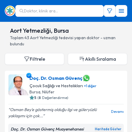
Doktor, klinik ara...
Aort Yetmezliği, Bursa
Toplam
43
Aort Yetmezliği
tedavisi yapan doktor - uzman
bulundu
Filtrele
Akıllı Sıralama
Doç. Dr. Osman Güvenç
Çocuk Sağlığı ve Hastalıkları
+
1
diğer
Bursa
, Nilüfer
5
(
8
Değerlendirme)
Osman Bey'e göstermiş olduğu ilgi ve güleryüzlü
Devamı
yaklaşımı için çok...
Doç. Dr. Osman Güvenç Muayenehanesi
Haritada Göster