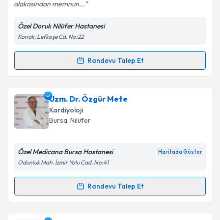
alakasindan memnun...
Özel Doruk Nilüfer Hastanesi
Kişisel verilerimin işlenmesine ilişkin
Aydınlatma
Konak, Lefkoşe Cd. No:22
Metni
'ni okudum ve kişisel verilerimin belirtilen
kapsamda işlenmesini kabul ediyorum.
Randevu Talep Et
Randevu Takvimi Talebi
Takvim Talebini Gönder
Uzm. Dr. Emre Göçer
için randevu takvimi talebi
Uzm. Dr. Özgür Mete
oluşturun. Size bu uzmandan randevu almanız için bir
Kardiyoloji
takvim hazırlandığında e-posta ile bilgilendireceğiz.
Bursa
, Nilüfer
E-posta Adresiniz
Özel Medicana Bursa Hastanesi
Haritada Göster
Odunluk Mah. İzmir Yolu Cad. No:41
Kişisel verilerimin işlenmesine ilişkin
Aydınlatma
Randevu Talep Et
Randevu Takvimi Talebi
Metni
'ni okudum ve kişisel verilerimin belirtilen
kapsamda işlenmesini kabul ediyorum.