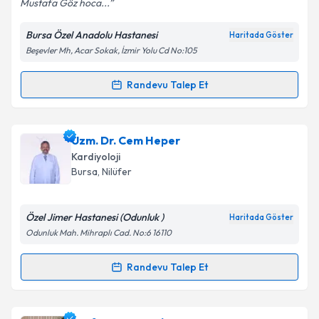
Mustafa Göz hoca...
Bursa Özel Anadolu Hastanesi
Haritada Göster
Kişisel verilerimin işlenmesine ilişkin
Aydınlatma
Beşevler Mh, Acar Sokak, İzmir Yolu Cd No:105
Metni
'ni okudum ve kişisel verilerimin belirtilen
kapsamda işlenmesini kabul ediyorum.
Randevu Talep Et
Randevu Takvimi Talebi
Takvim Talebini Gönder
Prof. Dr. Mustafa Göz
için randevu takvimi talebi
Uzm. Dr. Cem Heper
oluşturun. Size bu uzmandan randevu almanız için bir
Kardiyoloji
takvim hazırlandığında e-posta ile bilgilendireceğiz.
Bursa
, Nilüfer
E-posta Adresiniz
Özel Jimer Hastanesi (Odunluk )
Haritada Göster
Odunluk Mah. Mihraplı Cad. No:6 16110
Kişisel verilerimin işlenmesine ilişkin
Aydınlatma
Randevu Talep Et
Randevu Takvimi Talebi
Metni
'ni okudum ve kişisel verilerimin belirtilen
kapsamda işlenmesini kabul ediyorum.