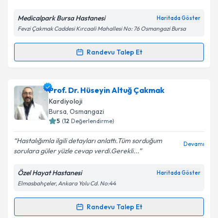
Medicalpark Bursa Hastanesi
Haritada Göster
Fevzi Çakmak Caddesi Kırcaali Mahallesi No: 76 Osmangazi Bursa
Kişisel verilerimin işlenmesine ilişkin
Aydınlatma
Metni
'ni okudum ve kişisel verilerimin belirtilen
kapsamda işlenmesini kabul ediyorum.
Randevu Talep Et
Randevu Takvimi Talebi
Takvim Talebini Gönder
Prof. Dr. Abdulkadir Ercan
için randevu takvimi
Prof. Dr. Hüseyin Altuğ Çakmak
talebi oluşturun. Size bu uzmandan randevu almanız
Kardiyoloji
için bir takvim hazırlandığında e-posta ile
Bursa
, Osmangazi
bilgilendireceğiz.
5
(
12
Değerlendirme)
E-posta Adresiniz
Hastalığımla ilgili detayları anlattı.Tüm sorduğum
Devamı
sorulara güler yüzle cevap verdi.Gerekli...
Özel Hayat Hastanesi
Haritada Göster
Elmasbahçeler, Ankara Yolu Cd. No:44
Kişisel verilerimin işlenmesine ilişkin
Aydınlatma
Metni
'ni okudum ve kişisel verilerimin belirtilen
kapsamda işlenmesini kabul ediyorum.
Randevu Talep Et
Randevu Takvimi Talebi