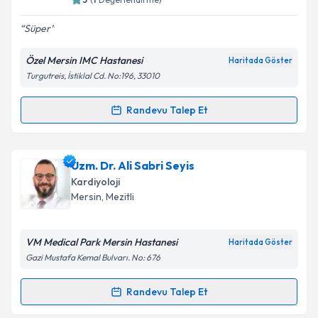
E-posta Adresiniz
Süper
Özel Mersin IMC Hastanesi
Haritada Göster
Turgutreis, İstiklal Cd. No:196, 33010
Kişisel verilerimin işlenmesine ilişkin
Aydınlatma
Metni
'ni okudum ve kişisel verilerimin belirtilen
kapsamda işlenmesini kabul ediyorum.
Randevu Talep Et
Randevu Takvimi Talebi
Takvim Talebini Gönder
Prof. Dr. Sedat Kalaycıoğlu
için randevu takvimi
Uzm. Dr. Ali Sabri Seyis
talebi oluşturun. Size bu uzmandan randevu almanız
Kardiyoloji
için bir takvim hazırlandığında e-posta ile
Mersin
, Mezitli
bilgilendireceğiz.
E-posta Adresiniz
VM Medical Park Mersin Hastanesi
Haritada Göster
Gazi Mustafa Kemal Bulvarı. No: 676
Randevu Talep Et
Randevu Takvimi Talebi
Kişisel verilerimin işlenmesine ilişkin
Aydınlatma