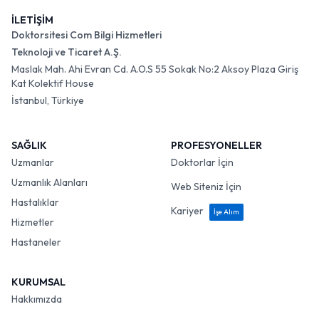
İLETİŞİM
Doktorsitesi Com Bilgi Hizmetleri
Teknoloji ve Ticaret A.Ş.
Maslak Mah. Ahi Evran Cd. A.O.S 55 Sokak No:2 Aksoy Plaza Giriş
Kat Kolektif House
İstanbul, Türkiye
SAĞLIK
PROFESYONELLER
Uzmanlar
Doktorlar İçin
Uzmanlık Alanları
Web Siteniz İçin
Hastalıklar
Kariyer
İşe Alım
Hizmetler
Hastaneler
KURUMSAL
Hakkımızda