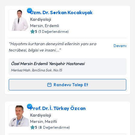
Metni
'ni okudum ve kişisel verilerimin belirtilen
kapsamda işlenmesini kabul ediyorum.
Uzm. Dr. Ali Sabri Seyis
için randevu takvimi talebi
Uzm. Dr. Serkan Kocakuşak
oluşturun. Size bu uzmandan randevu almanız için bir
Kardiyoloji
takvim hazırlandığında e-posta ile bilgilendireceğiz.
Takvim Talebini Gönder
Mersin
, Erdemli
5
(
1
Değerlendirme)
E-posta Adresiniz
Hayatımı kurtaran deneyimli ellerinin yanı sıra
Devamı
tecrübesi, bilgisi ve insani...
Özel Mersin Erdemli Yenişehir Hastanesi
Kişisel verilerimin işlenmesine ilişkin
Aydınlatma
Merkez Mah. İbniSina Sok. No:15
Metni
'ni okudum ve kişisel verilerimin belirtilen
kapsamda işlenmesini kabul ediyorum.
Randevu Talep Et
Randevu Takvimi Talebi
Takvim Talebini Gönder
Uzm. Dr. Serkan Kocakuşak
için randevu takvimi
Prof. Dr. İ. Türkay Özcan
talebi oluşturun. Size bu uzmandan randevu almanız
Kardiyoloji
için bir takvim hazırlandığında e-posta ile
Mersin
, Mezitli
bilgilendireceğiz.
5
(
8
Değerlendirme)