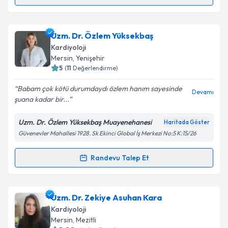
Randevu Takvimi Talebi
Prof. Dr. Nehir Sucu
için randevu takvimi talebi
Uzm. Dr. Özlem Yüksekbaş
oluşturun. Size bu uzmandan randevu almanız için bir
Kardiyoloji
takvim hazırlandığında e-posta ile bilgilendireceğiz.
Mersin
, Yenişehir
5
(
11
Değerlendirme)
E-posta Adresiniz
Babam çok kötü durumdaydı özlem hanım sayesinde
Devamı
şuana kadar bir...
Uzm. Dr. Özlem Yüksekbaş Muayenehanesi
Haritada Göster
Kişisel verilerimin işlenmesine ilişkin
Aydınlatma
Güvenevler Mahallesi 1928. Sk Ekinci Global İş Merkezi No:5 K:15/26
Metni
'ni okudum ve kişisel verilerimin belirtilen
kapsamda işlenmesini kabul ediyorum.
Randevu Talep Et
Randevu Takvimi Talebi
Takvim Talebini Gönder
Uzm. Dr. Özlem Yüksekbaş
için randevu takvimi
Uzm. Dr. Zekiye Asuhan Kara
talebi oluşturun. Size bu uzmandan randevu almanız
Kardiyoloji
için bir takvim hazırlandığında e-posta ile
Mersin
, Mezitli
bilgilendireceğiz.