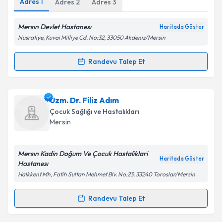
Adres
1
Adres
2
Adres
3
Mersın Devlet Hastanesı
Haritada Göster
Nusratiye, Kuvai Milliye Cd. No:32, 33050 Akdeniz/Mersin
Kişisel verilerimin işlenmesine ilişkin
Aydınlatma
Metni
'ni okudum ve kişisel verilerimin belirtilen
Randevu Talep Et
Randevu Takvimi Talebi
kapsamda işlenmesini kabul ediyorum.
Takvim Talebini Gönder
Uzm. Dr. Metin Ayık
için randevu takvimi talebi
Uzm. Dr. Filiz Adım
oluşturun. Size bu uzmandan randevu almanız için bir
Çocuk Sağlığı ve Hastalıkları
takvim hazırlandığında e-posta ile bilgilendireceğiz.
Mersin
E-posta Adresiniz
Mersın Kadin Doğum Ve Çocuk Hastaliklari
Haritada Göster
Hastanesı
Halkkent Mh, Fatih Sultan Mehmet Blv. No:23, 33240 Toroslar/Mersin
Kişisel verilerimin işlenmesine ilişkin
Aydınlatma
Metni
'ni okudum ve kişisel verilerimin belirtilen
Randevu Talep Et
Randevu Takvimi Talebi
kapsamda işlenmesini kabul ediyorum.