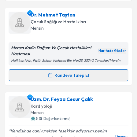
kapsamda işlenmesini kabul ediyorum.
Uzm. Dr. Işık Tekin
için randevu takvimi talebi
Dr. Mehmet Taştan
oluşturun. Size bu uzmandan randevu almanız için bir
Takvim Talebini Gönder
Çocuk Sağlığı ve Hastalıkları
takvim hazırlandığında e-posta ile bilgilendireceğiz.
Mersin
E-posta Adresiniz
Mersın Kadin Doğum Ve Çocuk Hastaliklari
Haritada Göster
Hastanesı
Halkkent Mh, Fatih Sultan Mehmet Blv. No:23, 33240 Toroslar/Mersin
Kişisel verilerimin işlenmesine ilişkin
Aydınlatma
Metni
'ni okudum ve kişisel verilerimin belirtilen
Randevu Talep Et
Randevu Takvimi Talebi
kapsamda işlenmesini kabul ediyorum.
Dr. Mehmet Taştan
için randevu takvimi talebi
Uzm. Dr. Feyza Cesur Çalık
Takvim Talebini Gönder
oluşturun. Size bu uzmandan randevu almanız için bir
Kardiyoloji
takvim hazırlandığında e-posta ile bilgilendireceğiz.
Mersin
5
(
5
Değerlendirme)
E-posta Adresiniz
Kendisinde caniyurekten teşekkür ediyorum.benim
Devamı