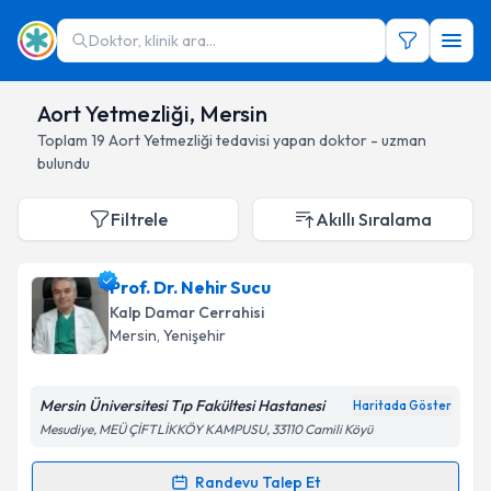
Doktor, klinik ara...
Aort Yetmezliği, Mersin
Toplam
19
Aort Yetmezliği
tedavisi yapan doktor - uzman
bulundu
Filtrele
Akıllı Sıralama
Prof. Dr. Nehir Sucu
Kalp Damar Cerrahisi
Mersin
, Yenişehir
Mersin Üniversitesi Tıp Fakültesi Hastanesi
Haritada Göster
Mesudiye, MEÜ ÇİFTLİKKÖY KAMPUSU, 33110 Camili Köyü
Randevu Talep Et