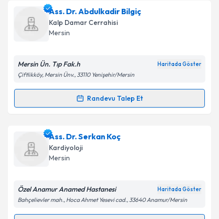
kapsamda işlenmesini kabul ediyorum.
Doç. Dr. Mehmet Necdet Akkuş
için randevu takvimi
Ass. Dr. Abdulkadir Bilgiç
talebi oluşturun. Size bu uzmandan randevu almanız
Kalp Damar Cerrahisi
için bir takvim hazırlandığında e-posta ile
Takvim Talebini Gönder
Mersin
bilgilendireceğiz.
E-posta Adresiniz
Mersin Ün. Tıp Fak.h
Haritada Göster
Çiftlikköy, Mersin Ünv., 33110 Yenişehir/Mersin
Randevu Talep Et
Randevu Takvimi Talebi
Kişisel verilerimin işlenmesine ilişkin
Aydınlatma
Metni
'ni okudum ve kişisel verilerimin belirtilen
kapsamda işlenmesini kabul ediyorum.
Ass. Dr. Abdulkadir Bilgiç
için randevu takvimi talebi
Ass. Dr. Serkan Koç
oluşturun. Size bu uzmandan randevu almanız için bir
Kardiyoloji
takvim hazırlandığında e-posta ile bilgilendireceğiz.
Takvim Talebini Gönder
Mersin
E-posta Adresiniz
Özel Anamur Anamed Hastanesi
Haritada Göster
Bahçelievler mah., Hoca Ahmet Yesevi cad., 33640 Anamur/Mersin