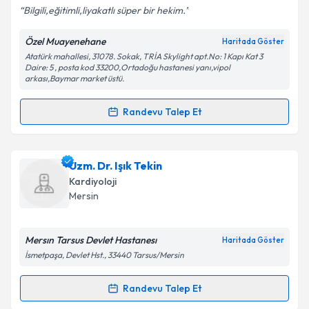
E-posta Adresiniz
Bilgili,eğitimli,liyakatlı süper bir hekim.
Özel Muayenehane
Haritada Göster
Atatürk mahallesi, 31078. Sokak, TRİA Skylight apt.No: 1 Kapı Kat 3
Daire: 5 , posta kod 33200,Ortadoğu hastanesi yanı,vipol
Kişisel verilerimin işlenmesine ilişkin
Aydınlatma
arkası,Baymar market üstü.
Metni
'ni okudum ve kişisel verilerimin belirtilen
kapsamda işlenmesini kabul ediyorum.
Randevu Talep Et
Randevu Takvimi Talebi
Takvim Talebini Gönder
Prof. Dr. İ. Türkay Özcan
için randevu takvimi talebi
Uzm. Dr. Işık Tekin
oluşturun. Size bu uzmandan randevu almanız için bir
Kardiyoloji
takvim hazırlandığında e-posta ile bilgilendireceğiz.
Mersin
E-posta Adresiniz
Mersın Tarsus Devlet Hastanesı
Haritada Göster
İsmetpaşa, Devlet Hst., 33440 Tarsus/Mersin
Kişisel verilerimin işlenmesine ilişkin
Aydınlatma
Randevu Talep Et
Randevu Takvimi Talebi
Metni
'ni okudum ve kişisel verilerimin belirtilen