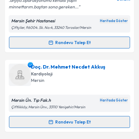
.anjiyo.oparasyonumu kendisi yaptı
minnettarım.baştan sona gereken...
Kişisel verilerimin işlenmesine ilişkin
Aydınlatma
Mersin Şehir Hastanesi
Haritada Göster
Metni
'ni okudum ve kişisel verilerimin belirtilen
Çiftçiler, 96004. Sk. No:4, 33240 Toroslar/Mersin
kapsamda işlenmesini kabul ediyorum.
Randevu Talep Et
Randevu Takvimi Talebi
Takvim Talebini Gönder
Uzm. Dr. Feyza Cesur Çalık
için randevu takvimi
Doç. Dr. Mehmet Necdet Akkuş
talebi oluşturun. Size bu uzmandan randevu almanız
Kardiyoloji
için bir takvim hazırlandığında e-posta ile
Mersin
bilgilendireceğiz.
E-posta Adresiniz
Mersin Ün. Tıp Fak.h
Haritada Göster
Çiftlikköy, Mersin Ünv., 33110 Yenişehir/Mersin
Randevu Talep Et
Randevu Takvimi Talebi
Kişisel verilerimin işlenmesine ilişkin
Aydınlatma
Metni
'ni okudum ve kişisel verilerimin belirtilen