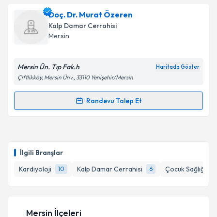
Uzm. Dr. Filiz Adım
için randevu takvimi talebi
Doç. Dr. Murat Özeren
Takvim Talebini Gönder
oluşturun. Size bu uzmandan randevu almanız için bir
Kalp Damar Cerrahisi
takvim hazırlandığında e-posta ile bilgilendireceğiz.
Mersin
E-posta Adresiniz
Mersin Ün. Tıp Fak.h
Haritada Göster
Çiftlikköy, Mersin Ünv., 33110 Yenişehir/Mersin
Kişisel verilerimin işlenmesine ilişkin
Aydınlatma
Randevu Talep Et
Randevu Takvimi Talebi
Metni
'ni okudum ve kişisel verilerimin belirtilen
kapsamda işlenmesini kabul ediyorum.
Doç. Dr. Murat Özeren
için randevu takvimi talebi
oluşturun. Size bu uzmandan randevu almanız için bir
Takvim Talebini Gönder
İlgili Branşlar
takvim hazırlandığında e-posta ile bilgilendireceğiz.
Kardiyoloji
Kalp Damar Cerrahisi
Çocuk Sağlığı ve 
10
6
E-posta Adresiniz
Mersin İlçeleri