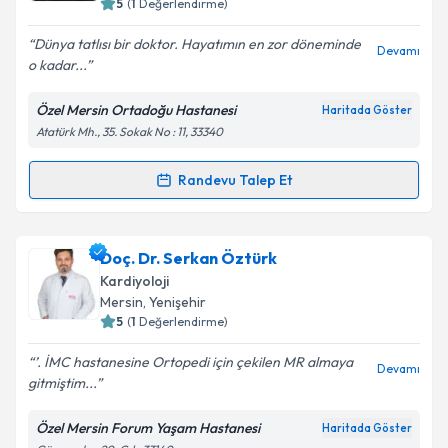
5
(
1
Değerlendirme)
E-posta Adresiniz
Dünya tatlısı bir doktor. Hayatımın en zor döneminde
Devamı
o kadar...
Özel Mersin Ortadoğu Hastanesi
Haritada Göster
Atatürk Mh., 35. Sokak No : 11, 33340
Kişisel verilerimin işlenmesine ilişkin
Aydınlatma
Metni
'ni okudum ve kişisel verilerimin belirtilen
kapsamda işlenmesini kabul ediyorum.
Randevu Talep Et
Randevu Takvimi Talebi
Takvim Talebini Gönder
Uzm. Dr. Zekiye Asuhan Kara
için randevu takvimi
Doç. Dr. Serkan Öztürk
talebi oluşturun. Size bu uzmandan randevu almanız
Kardiyoloji
için bir takvim hazırlandığında e-posta ile
Mersin
, Yenişehir
bilgilendireceğiz.
5
(
1
Değerlendirme)
E-posta Adresiniz
’. İMC hastanesine Ortopedi için çekilen MR almaya
Devamı
gitmiştim...
Özel Mersin Forum Yaşam Hastanesi
Haritada Göster