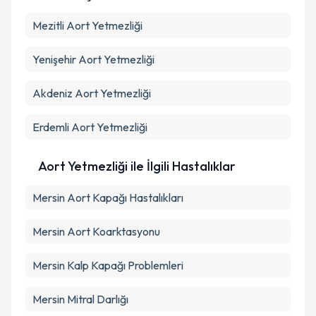
Kişisel verilerimin işlenmesine ilişkin
Aydınlatma
Mezitli
Aort Yetmezliği
Metni
'ni okudum ve kişisel verilerimin belirtilen
kapsamda işlenmesini kabul ediyorum.
Yenişehir
Aort Yetmezliği
Takvim Talebini Gönder
Akdeniz
Aort Yetmezliği
Erdemli
Aort Yetmezliği
Aort Yetmezliği ile İlgili Hastalıklar
Mersin Aort Kapağı Hastalıkları
Mersin Aort Koarktasyonu
Mersin Kalp Kapağı Problemleri
Mersin Mitral Darlığı