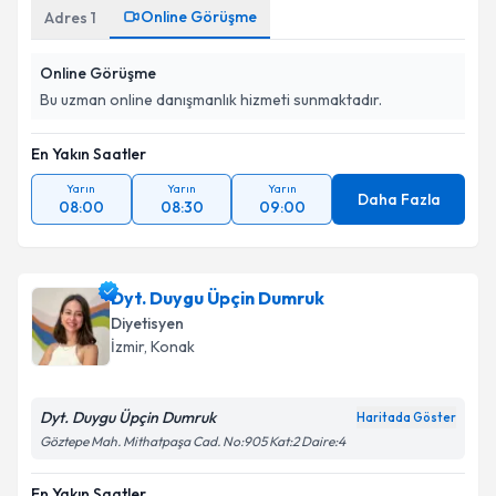
Online Görüşme
Adres
1
Online Görüşme
Bu uzman online danışmanlık hizmeti sunmaktadır.
En Yakın Saatler
Yarın
Yarın
Yarın
Daha Fazla
08:00
08:30
09:00
Dyt. Duygu Üpçin Dumruk
Diyetisyen
İzmir
, Konak
Dyt. Duygu Üpçin Dumruk
Haritada Göster
Göztepe Mah. Mithatpaşa Cad. No:905 Kat:2 Daire:4
En Yakın Saatler