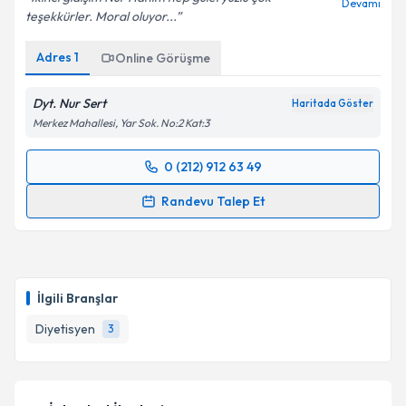
Devamı
teşekkürler. Moral oluyor...
Adres
1
Online Görüşme
Dyt. Nur Sert
Haritada Göster
Merkez Mahallesi, Yar Sok. No:2 Kat:3
0 (212) 912 63 49
Randevu Takvimi Talebi
Randevu Talep Et
Dyt. Nur Sert
için randevu takvimi talebi oluşturun.
Size bu uzmandan randevu almanız için bir takvim
hazırlandığında e-posta ile bilgilendireceğiz.
İlgili Branşlar
E-posta Adresiniz
Diyetisyen
3
Kişisel verilerimin işlenmesine ilişkin
Aydınlatma