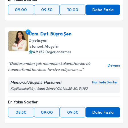
09:00
09:30
10:00
Daha Fazla
Uzm. Dyt. Büşra Şen
Diyetisyen
İstanbul
, Ataşehir
4.9
(
52
Değerlendirme)
Doktorumdan çok memnum kaldım.Harika bir
Devamı
hanımefendi herkese tavsiye ediyorum,...
Memorial Ataşehir Hastanesi
Haritada Göster
Küçükbakkalköy, Vedat Günyol Cd. No:28-30, 34750
En Yakın Saatler
08:30
09:00
09:30
Daha Fazla