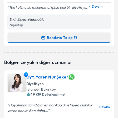
E-posta Adresiniz
Devamı
Tek kelimeyle mükemmel işinin ehli bir diyetisyen
Dyt. Sinem Fidanoğlu
Nişantaşı
Kişisel verilerimin işlenmesine ilişkin
Aydınlatma
Metni
'ni okudum ve kişisel verilerimin belirtilen
kapsamda işlenmesini kabul ediyorum.
Randevu Talep Et
Randevu Takvimi Talebi
Takvim Talebini Gönder
Dyt. Sinem Fidanoğlu
için randevu takvimi talebi
Bölgenize yakın diğer uzmanlar
oluşturun. Size bu uzmandan randevu almanız için bir
takvim hazırlandığında e-posta ile bilgilendireceğiz.
Dyt. Yaren Nur Şeker
E-posta Adresiniz
Diyetisyen
İstanbul
, Bakırköy
4.9
(
39
Değerlendirme)
Kişisel verilerimin işlenmesine ilişkin
Aydınlatma
Hayatımda tanıdığım en harikaa diyetisyen olabiliiir
Devamı
Metni
'ni okudum ve kişisel verilerimin belirtilen
yaren hanım Ben daha...
kapsamda işlenmesini kabul ediyorum.