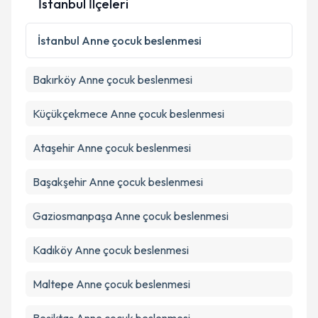
İstanbul İlçeleri
Metni
'ni okudum ve kişisel verilerimin belirtilen
kapsamda işlenmesini kabul ediyorum.
İstanbul
Anne çocuk beslenmesi
Takvim Talebini Gönder
Bakırköy
Anne çocuk beslenmesi
Küçükçekmece
Anne çocuk beslenmesi
Ataşehir
Anne çocuk beslenmesi
Başakşehir
Anne çocuk beslenmesi
Gaziosmanpaşa
Anne çocuk beslenmesi
Kadıköy
Anne çocuk beslenmesi
Maltepe
Anne çocuk beslenmesi