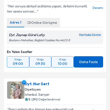
Her soruya detayli aciklama yapan, iletisimi kuvvetli,
Devamı
her seans sonrasi...
Adres
1
Kişisel verilerimin işlenmesine ilişkin
Online Görüşme
Aydınlatma
Metni
'ni okudum ve kişisel verilerimin belirtilen
kapsamda işlenmesini kabul ediyorum.
Dyt. Zeynep Gürel Lafçı
Haritada Göster
Bostancı Mahallesi, Bağdat Caddesi No:462 D:5
Takvim Talebini Gönder
En Yakın Saatler
13 Ağu
13 Ağu
13 Ağu
Daha Fazla
09:00
09:30
10:00
Dyt. Nur Sert
Diyetisyen
İstanbul
, Sarıyer
5
(
292
Değerlendirme)
İkinci gidişim Nur Hanım hep güleryüzlü çok