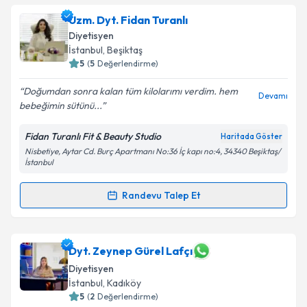
Uzm. Dyt. Fidan Turanlı
Diyetisyen
İstanbul
, Beşiktaş
5
(
5
Değerlendirme)
Doğumdan sonra kalan tüm kilolarımı verdim. hem
Devamı
bebeğimin sütünü...
Fidan Turanlı Fit & Beauty Studio
Haritada Göster
Nisbetiye, Aytar Cd. Burç Apartmanı No:36 İç kapı no:4, 34340 Beşiktaş/
İstanbul
Randevu Talep Et
Randevu Takvimi Talebi
Uzm. Dyt. Fidan Turanlı
için randevu takvimi talebi
Dyt. Zeynep Gürel Lafçı
oluşturun. Size bu uzmandan randevu almanız için bir
Diyetisyen
takvim hazırlandığında e-posta ile bilgilendireceğiz.
İstanbul
, Kadıköy
5
(
2
Değerlendirme)
E-posta Adresiniz