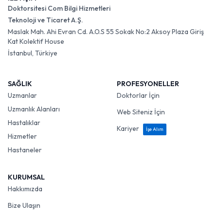
Doktorsitesi Com Bilgi Hizmetleri
Teknoloji ve Ticaret A.Ş.
Maslak Mah. Ahi Evran Cd. A.O.S 55 Sokak No:2 Aksoy Plaza Giriş
Kat Kolektif House
İstanbul, Türkiye
SAĞLIK
PROFESYONELLER
Uzmanlar
Doktorlar İçin
Uzmanlık Alanları
Web Siteniz İçin
Hastalıklar
Kariyer
İşe Alım
Hizmetler
Hastaneler
KURUMSAL
Hakkımızda
Bize Ulaşın