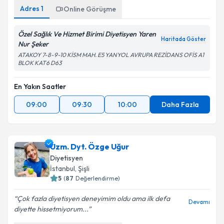
Adres
1
Online Görüşme
Takvim Talebini Gönder
Özel Sağlık Ve Hizmet Birimi Diyetisyen Yaren
Haritada Göster
Nur Şeker
ATAKOY 7-8-9-10 KİSM MAH. E5 YANYOL AVRUPA REZİDANS OFİS A1
BLOK KAT6 D63
En Yakın Saatler
09:00
09:30
10:00
Daha Fazla
Uzm. Dyt. Özge Uğur
Diyetisyen
İstanbul
, Şişli
5
(
87
Değerlendirme)
Çok fazla diyetisyen deneyimim oldu ama ilk defa
Devamı
diyette hissetmiyorum...