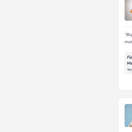
Bu
muzd
Fi
Me
Yen