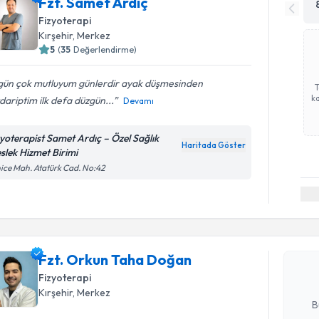
Fzt. Samet Ardıç
Fizyoterapi
Kırşehir
, Merkez
5
(
35
Değerlendirme)
gün çok mutluyum günlerdir ayak düşmesinden
ka
ariptim ilk defa düzgün...
Devamı
zyoterapist Samet Ardıç – Özel Sağlık
Haritada Göster
slek Hizmet Birimi
ice Mah. Atatürk Cad. No:42
Randevu T
Fzt. Orku
Size bu uzm
Fzt. Orkun Taha Doğan
hazırlandığ
Fizyoterapi
E-posta Ad
Kırşehir
, Merkez
B