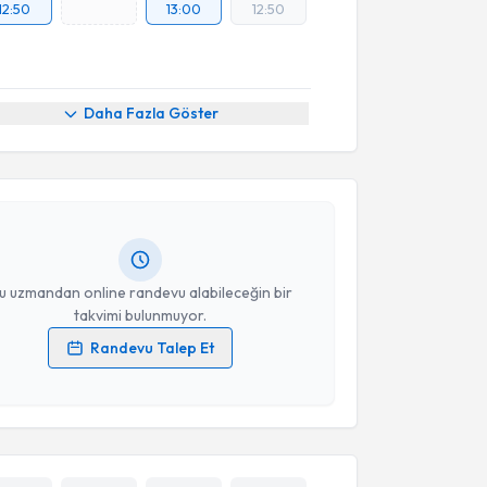
12:50
13:00
12:50
akvimi Talebi
Daha Fazla Göster
n Kürne
için randevu takvimi talebi oluşturun. Size bu
ndevu almanız için bir takvim hazırlandığında e-
lgilendireceğiz.
resiniz
u uzmandan online randevu alabileceğin bir
takvimi bulunmuyor.
Randevu Talep Et
 verilerimin işlenmesine ilişkin
Aydınlatma Metni
'ni
 ve kişisel verilerimin belirtilen kapsamda
esini kabul ediyorum.
Takvim Talebini Gönder