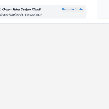
t. Orkun Taha Doğan Kliniği
Haritada Göster
Kişisel
rese Mahallesi 88. Sokak No:8/A
okudum
işlenm