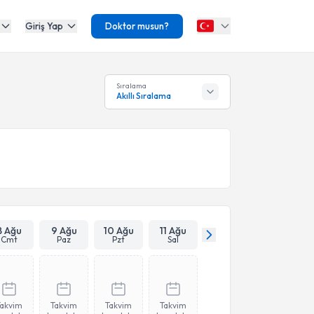
Giriş Yap
Doktor musun?
Sıralama
Akıllı Sıralama
8 Ağu
9 Ağu
10 Ağu
11 Ağu
Cmt
Paz
Pzt
Sal
Takvim
Takvim
Takvim
Takvim