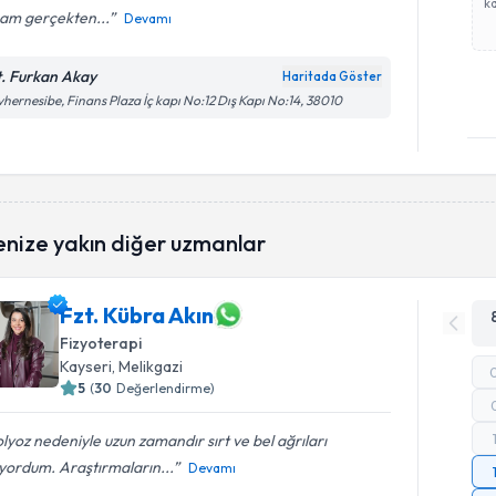
ka
am gerçekten...
Devamı
t. Furkan Akay
Haritada Göster
hernesibe, Finans Plaza İç kapı No:12 Dış Kapı No:14, 38010
enize yakın diğer uzmanlar
Fzt. Kübra Akın
Fizyoterapi
Kayseri
, Melikgazi
5
(
30
Değerlendirme)
lyoz nedeniyle uzun zamandır sırt ve bel ağrıları
yordum. Araştırmaların...
Devamı