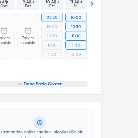
8 Ağu
9 Ağu
10 Ağu
11 Ağu
Cmt
Paz
Pzt
Sal
09:30
10:00
10:00
10:30
10:30
11:00
Takvim
Takvim
palıdır
kapalıdır
11:00
11:30
11:30
12:00
akvimi Talebi
Daha Fazla Göster
n Taha Doğan
için randevu takvimi talebi oluşturun.
andan randevu almanız için bir takvim
ında e-posta ile bilgilendireceğiz.
resiniz
u uzmandan online randevu alabileceğin bir