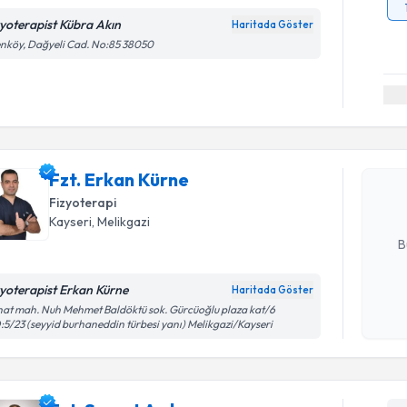
zyoterapist Kübra Akın
Haritada Göster
nköy, Dağyeli Cad. No:85 38050
Randevu T
Fzt. Erka
uzmandan ra
Fzt. Erkan Kürne
posta ile bi
Fizyoterapi
E-posta Ad
Kayseri
, Melikgazi
B
zyoterapist Erkan Kürne
Haritada Göster
Kişisel
at mah. Nuh Mehmet Baldöktü sok. Gürcüoğlu plaza kat/6
5/23 (seyyid burhaneddin türbesi yanı) Melikgazi/Kayseri
okudum
işlenm