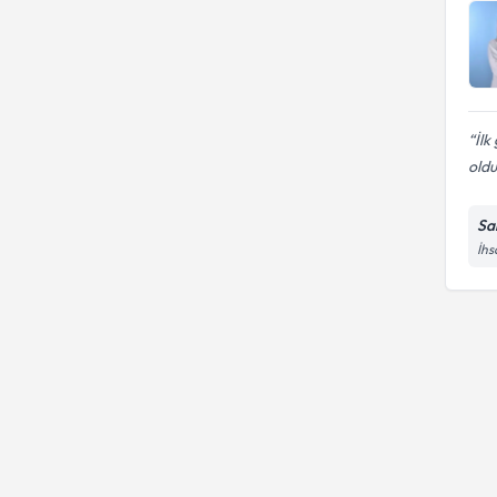
İlk
oldu
Sa
İhs