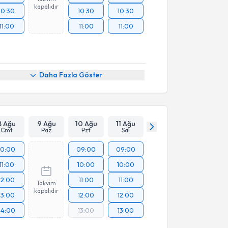
kapalıdır
10:30
10:30
10:30
11:00
11:00
11:00
Daha Fazla Göster
8 Ağu
9 Ağu
10 Ağu
11 Ağu
Cmt
Paz
Pzt
Sal
10:00
09:00
09:00
11:00
10:00
10:00
12:00
11:00
11:00
Takvim
kapalıdır
13:00
12:00
12:00
14:00
13:00
13:00