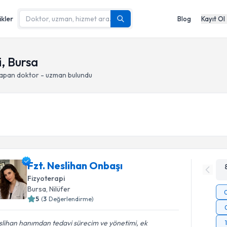
ikler
Blog
Kayıt Ol
i, Bursa
yapan doktor - uzman bulundu
Fzt. Neslihan Onbaşı
Fizyoterapi
Bursa
, Nilüfer
5
(
3
Değerlendirme)
lihan hanımdan tedavi sürecim ve yönetimi, ek