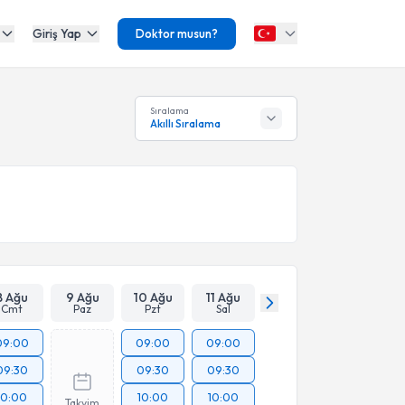
Giriş Yap
Doktor musun?
Sıralama
Akıllı Sıralama
8 Ağu
9 Ağu
10 Ağu
11 Ağu
Cmt
Paz
Pzt
Sal
09:00
09:00
09:00
09:30
09:30
09:30
10:00
10:00
10:00
Takvim