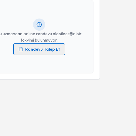
m Akkuş
için randevu takvimi talebi oluşturun. Size bu
ndevu almanız için bir takvim hazırlandığında e-
lgilendireceğiz.
resiniz
u uzmandan online randevu alabileceğin bir
takvimi bulunmuyor.
Randevu Talep Et
 verilerimin işlenmesine ilişkin
Aydınlatma Metni
'ni
 ve kişisel verilerimin belirtilen kapsamda
esini kabul ediyorum.
Takvim Talebini Gönder