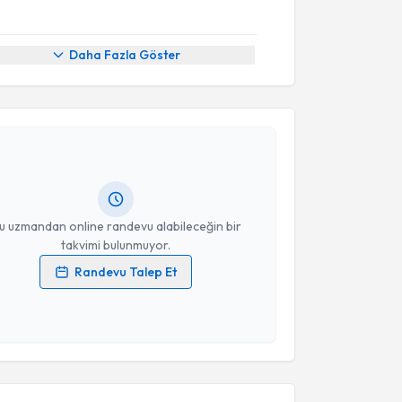
Daha Fazla Göster
akvimi Talebi
e Sekban
için randevu takvimi talebi oluşturun. Size
 randevu almanız için bir takvim hazırlandığında e-
lgilendireceğiz.
resiniz
u uzmandan online randevu alabileceğin bir
takvimi bulunmuyor.
Randevu Talep Et
 verilerimin işlenmesine ilişkin
Aydınlatma Metni
'ni
 ve kişisel verilerimin belirtilen kapsamda
esini kabul ediyorum.
akvimi Talebi
Takvim Talebini Gönder