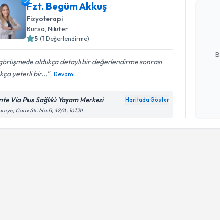
Fzt. Begü
Fzt. Begüm Akkuş
uzmandan ra
Fizyoterapi
posta ile bi
Bursa
, Nilüfer
5
(
1
Değerlendirme)
E-posta Ad
B
 görüşmede oldukça detaylı bir değerlendirme sonrası
kça yeterli bir...
Devamı
Kişisel
okudum
nte Via Plus Sağlıklı Yaşam Merkezi
Haritada Göster
işlenm
aniye, Cami Sk. No:B, 42/A, 16130