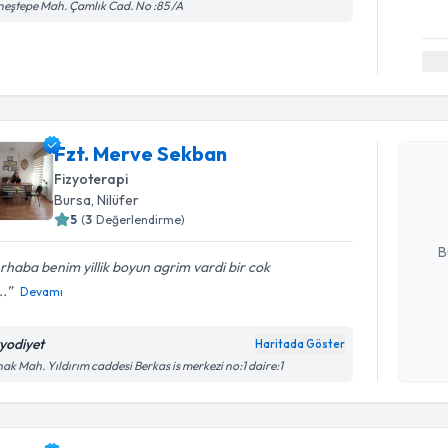
eştepe Mah. Çamlık Cad. No :85 /A
Randevu T
Fzt. Merv
Fzt. Merve Sekban
bu uzmandan
Fizyoterapi
posta ile bi
Bursa
, Nilüfer
5
(
3
Değerlendirme)
E-posta Ad
B
haba benim yillik boyun agrim vardi bir cok
..
Devamı
Kişisel
okudum
zyodiyet
Haritada Göster
işlenm
ak Mah. Yıldırım caddesi Berkas is merkezi no:1 daire:1
Randevu T