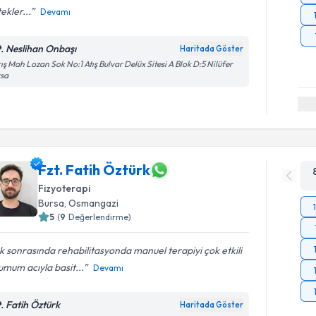
ekler...
Devamı
t. Neslihan Onbaşı
Haritada Göster
ış Mah Lozan Sok No:1 Atış Bulvar Delüx Sitesi A Blok D:5 Nilüfer
rsa
Fzt. Fatih Öztürk
Fizyoterapi
Bursa
, Osmangazi
5
(
9
Değerlendirme)
ık sonrasında rehabilitasyonda manuel terapiyi çok etkili
mum acıyla basit...
Devamı
t. Fatih Öztürk
Haritada Göster