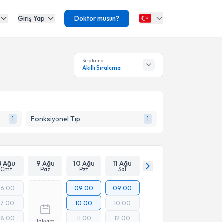
Giriş Yap
Doktor musun?
Sıralama
Akıllı Sıralama
Fonksiyonel Tıp
1
1
8 Ağu
9 Ağu
10 Ağu
11 Ağu
Cmt
Paz
Pzt
Sal
16:00
09:00
09:00
17:00
10:00
10:00
18:00
11:00
12:00
Takvim