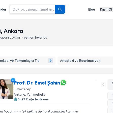
ikler
Blog
Kayıt Ol
i, Ankara
 yapan doktor - uzman bulundu
eksel ve Tamamlayıcı Tıp
Anestezi ve Reanimasyon
6
Prof. Dr. Emel Şahin
Fizyoterapi
Ankara
, Yenimahalle
5
(
27
Değerlendirme)
el hocammm tek kelime ile harika kendim kızım ve