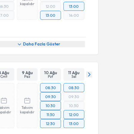
kapalıdır
16:30
12:00
13:00
17:00
13:00
14:00
Daha Fazla Göster
8 Ağu
9 Ağu
10 Ağu
11 Ağu
Cmt
Paz
Pzt
Sal
08:30
08:30
09:30
09:30
10:30
10:30
Takvim
Takvim
palıdır
kapalıdır
11:30
12:00
12:30
13:00