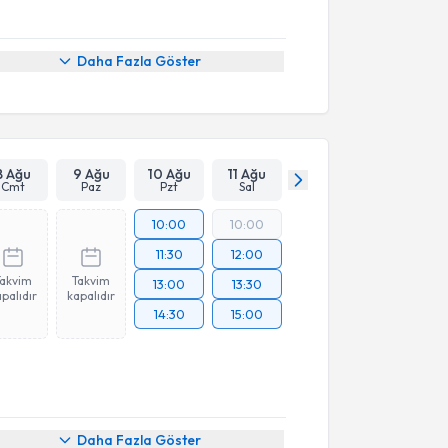
Daha Fazla Göster
8 Ağu
9 Ağu
10 Ağu
11 Ağu
Cmt
Paz
Pzt
Sal
10:00
10:00
11:30
12:00
Takvim
Takvim
13:00
13:30
palıdır
kapalıdır
14:30
15:00
Daha Fazla Göster