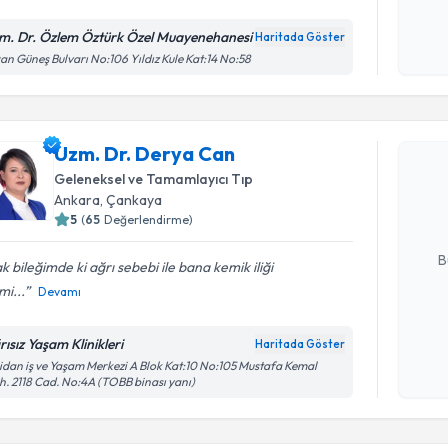
Kişisel
okudum
m. Dr. Özlem Öztürk Özel Muayenehanesi
Haritada Göster
işlenm
an Güneş Bulvarı No:106 Yıldız Kule Kat:14 No:58
Randevu T
Uzm. Dr. Derya Can
Uzm. Dr. 
bu uzmandan
Geleneksel ve Tamamlayıcı Tıp
posta ile bi
Ankara
, Çankaya
5
(
65
Değerlendirme)
E-posta Ad
B
k bileğimde ki ağrı sebebi ile bana kemik iliği
i...
Devamı
Kişisel
rısız Yaşam Klinikleri
Haritada Göster
okudum
dan iş ve Yaşam Merkezi A Blok Kat:10 No:105 Mustafa Kemal
işlenm
. 2118 Cad. No:4A (TOBB binası yanı)
Randevu T