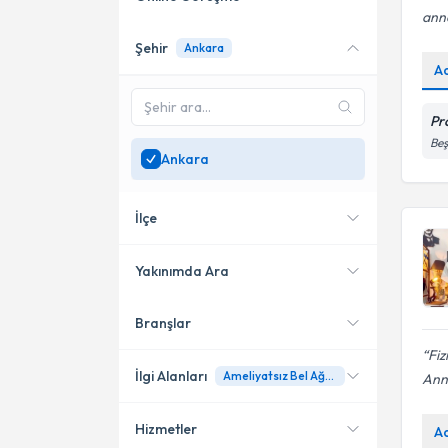
ann
Şehir
Ankara
Online danışmanlık sunan
A
uzmanları göster
Sadece
Ankara
bölgesinde
Pr
uzman ara
Beş
Ankara
İlçe
Yakınımda Ara
Branşlar
Konumuma yakın uzmanları
Çankaya
göster
Fiz
Etimesgut
İlgi Alanları
Ameliyatsız Bel Ağrısı Tedavisi
Ann
Gölbaşı
Hizmetler
A
Fizyoterapi