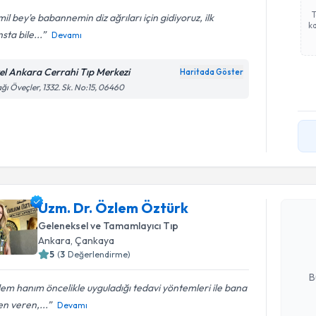
il bey'e babannemin diz ağrıları için gidiyoruz, ilk
ka
sta bile...
Devamı
el Ankara Cerrahi Tıp Merkezi
Haritada Göster
ğı Öveçler, 1332. Sk. No:15, 06460
Randevu T
Uzm. Dr. 
Uzm. Dr. Özlem Öztürk
Size bu uzm
Geleneksel ve Tamamlayıcı Tıp
hazırlandığ
Ankara
, Çankaya
5
(
3
Değerlendirme)
E-posta Ad
B
em hanım öncelikle uyguladığı tedavi yöntemleri ile bana
n veren,...
Devamı