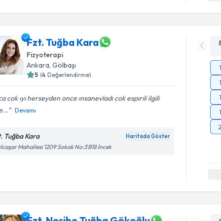
Fzt. Tuğba Kara
Fizyoterapi
Ankara
, Gölbaşı
5
(
4
Değerlendirme)
a cok ıyı herseyden once ınsanevladı cok espırıli ilgili
...
Devamı
t. Tuğba Kara
Haritada Göster
ılcaşar Mahallesi 1209 Sokak No:3 B18 İncek
Fzt. Nesibe Tuğba Gökoğlu