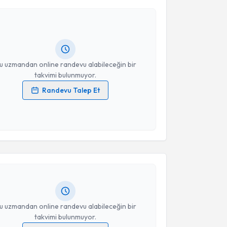
Gülay Şengel
için randevu takvimi talebi oluşturun.
andan randevu almanız için bir takvim
ında e-posta ile bilgilendireceğiz.
resiniz
u uzmandan online randevu alabileceğin bir
takvimi bulunmuyor.
Randevu Talep Et
 verilerimin işlenmesine ilişkin
Aydınlatma Metni
'ni
 ve kişisel verilerimin belirtilen kapsamda
akvimi Talebi
esini kabul ediyorum.
Takvim Talebini Gönder
Gülşen Kurt
için randevu takvimi talebi oluşturun. Size
 randevu almanız için bir takvim hazırlandığında e-
lgilendireceğiz.
resiniz
u uzmandan online randevu alabileceğin bir
takvimi bulunmuyor.