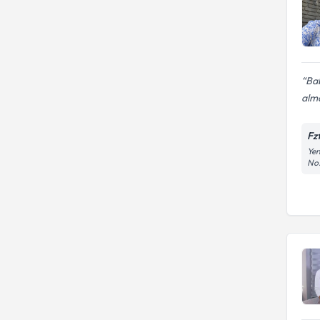
Bab
alma
Fz
Yen
No: