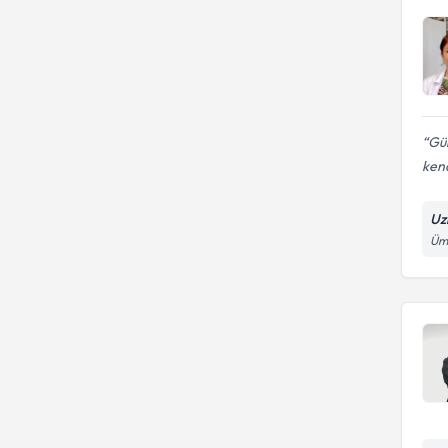
Gül
kend
Uz
Ümi