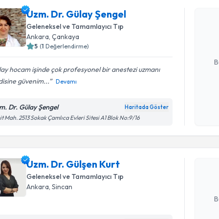
Uzm. Dr. 
Uzm. Dr. Gülay Şengel
Size bu uzm
Geleneksel ve Tamamlayıcı Tıp
hazırlandığ
Ankara
, Çankaya
5
(
1
Değerlendirme)
E-posta Ad
B
ay hocam işinde çok profesyonel bir anestezi uzmanı
isine güvenim...
Devamı
Kişisel
okudum
m. Dr. Gülay Şengel
Haritada Göster
Randevu T
işlenm
t Mah. 2513 Sokak Çamlıca Evleri Sitesi A1 Blok No:9/16
Uzm. Dr. 
bu uzmandan
Uzm. Dr. Gülşen Kurt
posta ile bi
Geleneksel ve Tamamlayıcı Tıp
E-posta Ad
Ankara
, Sincan
B