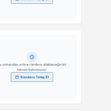
 verilerimin işlenmesine ilişkin
Aydınlatma Metni
'ni
 ve kişisel verilerimin belirtilen kapsamda
esini kabul ediyorum.
akvimi Talebi
Takvim Talebini Gönder
Derya Can
için randevu takvimi talebi oluşturun. Size
 randevu almanız için bir takvim hazırlandığında e-
lgilendireceğiz.
resiniz
u uzmandan online randevu alabileceğin bir
takvimi bulunmuyor.
Randevu Talep Et
 verilerimin işlenmesine ilişkin
Aydınlatma Metni
'ni
 ve kişisel verilerimin belirtilen kapsamda
esini kabul ediyorum.
akvimi Talebi
Takvim Talebini Gönder