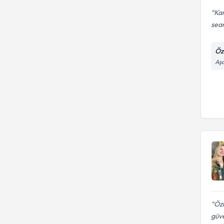
Kam
sean
Öz
Aşa
Özl
güve