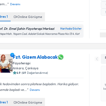
em...
Devamı
dres
1
Online Görüşme
of. Dr. Emel Şahin Fizyoterapi Merkezi
Haritada Göster
tepe Mah. Yaşam Cad. Adalet Sokak Neorama Plaza No:13 4. Kat
Fzt. Gizem Alabacak
Fizyoterapi
Ankara
, Çankaya
4.9
(
49
Değerlendirme)
ik tedavimden sonra pilatese başladım. Harika gidiyor.
ka
emde başladı ve...
Devamı
dres
1
Online Görüşme