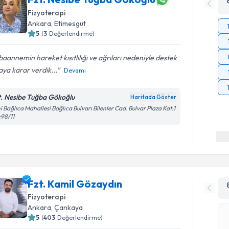
Fizyoterapi
Ankara
, Etimesgut
5
(
3
Değerlendirme)
aannemin hareket kısıtlılığı ve ağrıları nedeniyle destek
ya karar verdik...
Devamı
t. Nesibe Tuğba Gökoğlu
Haritada Göster
i Bağlıca Mahallesi Bağlıca Bulvarı Bilenler Cad. Bulvar Plaza Kat:1
98/11
Fzt. Kamil Gözaydın
Fizyoterapi
Ankara
, Çankaya
5
(
403
Değerlendirme)