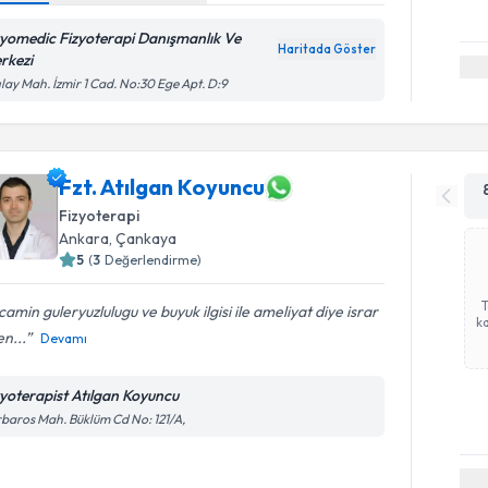
zyomedic Fizyoterapi Danışmanlık Ve
Haritada Göster
rkezi
ılay Mah. İzmir 1 Cad. No:30 Ege Apt. D:9
Fzt. Atılgan Koyuncu
Fizyoterapi
Ankara
, Çankaya
5
(
3
Değerlendirme)
amin guleryuzlulugu ve buyuk ilgisi ile ameliyat diye israr
ka
en...
Devamı
zyoterapist Atılgan Koyuncu
baros Mah. Büklüm Cd No: 121/A,