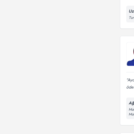
Uz
Tur
Aya
ödem
Ağ
Mai
Mah