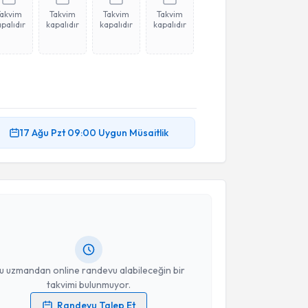
Takvim
Takvim
Takvim
Takvim
palıdır
kapalıdır
kapalıdır
kapalıdır
17 Ağu
Pzt
09:00
Uygun Müsaitlik
akvimi Talebi
Özlem Öztürk
için randevu takvimi talebi oluşturun.
andan randevu almanız için bir takvim
ında e-posta ile bilgilendireceğiz.
resiniz
u uzmandan online randevu alabileceğin bir
takvimi bulunmuyor.
Randevu Talep Et