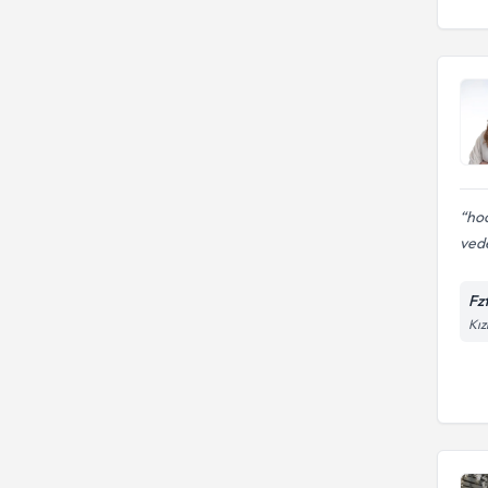
Uluslararası Kıbrıs Üniversitesi
Fizik tedavi
Ondokuz Mayıs Üniversitesi
Tıp Fakültesi
Selçuk Üniversitesi Tıp
Fakültesi
hoc
vede
Fz
Kız