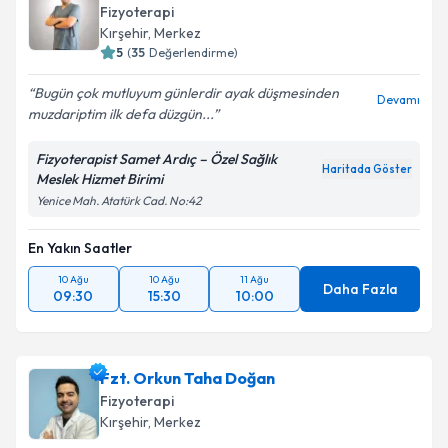
Fizyoterapi
Kırşehir
, Merkez
5
(
35
Değerlendirme)
Bugün çok mutluyum günlerdir ayak düşmesinden
Kişisel verilerimin işlenmesine ilişkin
Aydınlatma
Devamı
muzdariptim ilk defa düzgün...
Metni
'ni okudum ve kişisel verilerimin belirtilen
kapsamda işlenmesini kabul ediyorum.
Fizyoterapist Samet Ardıç – Özel Sağlık
Haritada Göster
Meslek Hizmet Birimi
Takvim Talebini Gönder
Yenice Mah. Atatürk Cad. No:42
En Yakın Saatler
10 Ağu
10 Ağu
11 Ağu
Daha Fazla
09:30
15:30
10:00
Fzt. Orkun Taha Doğan
Fizyoterapi
Kırşehir
, Merkez