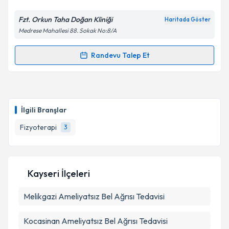
Fzt. Orkun Taha Doğan Kliniği
Haritada Göster
Medrese Mahallesi 88. Sokak No:8/A
Randevu Talep Et
Randevu Takvimi Talebi
Fzt. Orkun Taha Doğan
için randevu takvimi talebi
oluşturun. Size bu uzmandan randevu almanız için bir
İlgili Branşlar
takvim hazırlandığında e-posta ile bilgilendireceğiz.
Fizyoterapi
3
E-posta Adresiniz
Kayseri İlçeleri
Kişisel verilerimin işlenmesine ilişkin
Aydınlatma
Melikgazi
Metni
Ameliyatsız Bel Ağrısı Tedavisi
'ni okudum ve kişisel verilerimin belirtilen
kapsamda işlenmesini kabul ediyorum.
Kocasinan
Ameliyatsız Bel Ağrısı Tedavisi