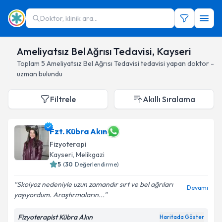
Doktor, klinik ara...
Ameliyatsız Bel Ağrısı Tedavisi, Kayseri
Toplam
5
Ameliyatsız Bel Ağrısı Tedavisi
tedavisi yapan doktor -
uzman bulundu
Filtrele
Akıllı Sıralama
Fzt. Kübra Akın
Fizyoterapi
Kayseri
, Melikgazi
5
(
30
Değerlendirme)
Skolyoz nedeniyle uzun zamandır sırt ve bel ağrıları
Devamı
yaşıyordum. Araştırmaların...
Fizyoterapist Kübra Akın
Haritada Göster