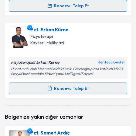
Randevu Talep Et
Fzt. Furkan Akay
için randevu takvimi talebi
oluşturun. Size bu uzmandan randevu almanız için bir
Fzt. Erkan Kürne
takvim hazırlandığında e-posta ile bilgilendireceğiz.
Fizyoterapi
E-posta Adresiniz
Kayseri
, Melikgazi
Fizyoterapist Erkan Kürne
Haritada Göster
Hunat mah. Nuh Mehmet Baldöktü sok. Gürcüoğlu plaza kat/6 NO:5/23
Kişisel verilerimin işlenmesine ilişkin
Aydınlatma
(seyyid burhaneddin türbesi yanı) Melikgazi/Kayseri
Metni
'ni okudum ve kişisel verilerimin belirtilen
kapsamda işlenmesini kabul ediyorum.
Randevu Talep Et
Randevu Takvimi Talebi
Takvim Talebini Gönder
Fzt. Erkan Kürne
için randevu takvimi talebi
Bölgenize yakın diğer uzmanlar
oluşturun. Size bu uzmandan randevu almanız için bir
takvim hazırlandığında e-posta ile bilgilendireceğiz.
Fzt. Samet Ardıç
E-posta Adresiniz