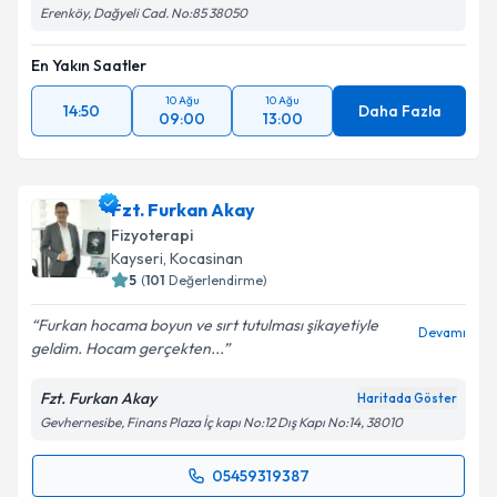
Erenköy, Dağyeli Cad. No:85 38050
En Yakın Saatler
10 Ağu
10 Ağu
14:50
Daha Fazla
09:00
13:00
Fzt. Furkan Akay
Fizyoterapi
Kayseri
, Kocasinan
5
(
101
Değerlendirme)
Furkan hocama boyun ve sırt tutulması şikayetiyle
Devamı
geldim. Hocam gerçekten...
Fzt. Furkan Akay
Haritada Göster
Gevhernesibe, Finans Plaza İç kapı No:12 Dış Kapı No:14, 38010
05459319387
Randevu Takvimi Talebi