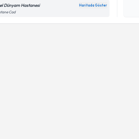
okudum
el Dünyam Hastanesi
Haritada Göster
işlenm
stane Cad