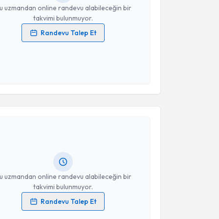
u uzmandan online randevu alabileceğin bir
takvimi bulunmuyor.
Randevu Talep Et
 verilerimin işlenmesine ilişkin
Aydınlatma Metni
'ni
 ve kişisel verilerimin belirtilen kapsamda
esini kabul ediyorum.
akvimi Talebi
Takvim Talebini Gönder
ecmettin Güzel
için randevu takvimi talebi oluşturun.
andan randevu almanız için bir takvim
ında e-posta ile bilgilendireceğiz.
resiniz
u uzmandan online randevu alabileceğin bir
takvimi bulunmuyor.
Randevu Talep Et
 verilerimin işlenmesine ilişkin
Aydınlatma Metni
'ni