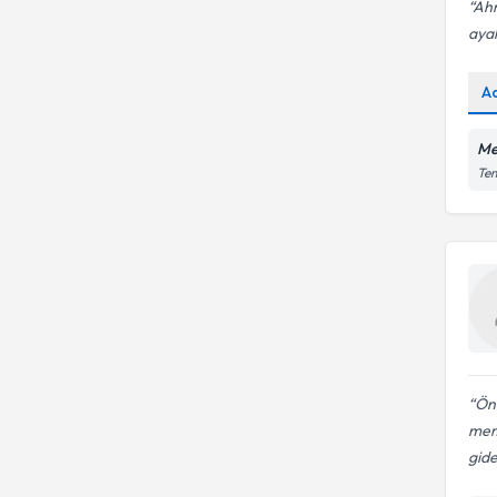
Ahm
ayak
A
Me
Tem
Ön
mem
gid