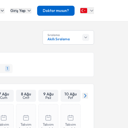
Giriş Yap
Doktor musun?
Sıralama
Akıllı Sıralama
1
7 Ağu
8 Ağu
9 Ağu
10 Ağu
Cum
Cmt
Paz
Pzt
Takvim
Takvim
Takvim
Takvim