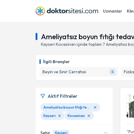
Uzmanlar
Klin
Ameliyatsız boyun fıtığı tedav
Kayseri
Kocasinan
içinde toplam
7
Ameliyatsız boy
İlgili Branşlar
Beyin ve Sinir Cerrahisi
Fizik
4
Aktif Filtreler
Ameliyatsız boyun fıtığı tedavisi
Kayseri
Kocasinan
Fur
Şehir
Kayseri