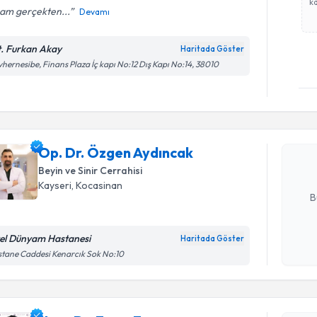
ka
am gerçekten...
Devamı
t. Furkan Akay
Haritada Göster
hernesibe, Finans Plaza İç kapı No:12 Dış Kapı No:14, 38010
Randevu T
Op. Dr. Ö
Size bu uzm
Op. Dr. Özgen Aydıncak
hazırlandığ
Beyin ve Sinir Cerrahisi
E-posta Ad
Kayseri
, Kocasinan
B
el Dünyam Hastanesi
Haritada Göster
Randevu T
Kişisel
tane Caddesi Kenarcık Sok No:10
okudum
işlenm
Uzm. Dr. 
bu uzmandan