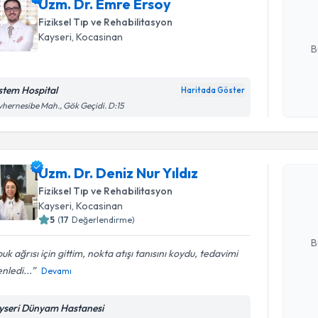
Uzm. Dr. Emre Ersoy
posta ile bi
Fiziksel Tıp ve Rehabilitasyon
E-posta Ad
Kayseri
, Kocasinan
B
stem Hospital
Haritada Göster
Kişisel
hernesibe Mah., Gök Geçidi. D:15
okudum
Randevu T
işlenm
Uzm. Dr. D
Uzm. Dr. Deniz Nur Yıldız
oluşturun. 
Fiziksel Tıp ve Rehabilitasyon
hazırlandığ
Kayseri
, Kocasinan
5
(
17
Değerlendirme)
E-posta Ad
B
uk ağrısı için gittim, nokta atışı tanısını koydu, tedavimi
nledi...
Devamı
Kişisel
okudum
yseri Dünyam Hastanesi
Randevu T