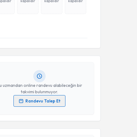
palıdır
kapalıdır
kapalıdır
kapalıdır
akvimi Talebi
zgen Aydıncak
için randevu takvimi talebi oluşturun.
andan randevu almanız için bir takvim
ında e-posta ile bilgilendireceğiz.
resiniz
u uzmandan online randevu alabileceğin bir
takvimi bulunmuyor.
Randevu Talep Et
akvimi Talebi
 verilerimin işlenmesine ilişkin
Aydınlatma Metni
'ni
 ve kişisel verilerimin belirtilen kapsamda
esini kabul ediyorum.
Emre Ersoy
için randevu takvimi talebi oluşturun. Size
 randevu almanız için bir takvim hazırlandığında e-