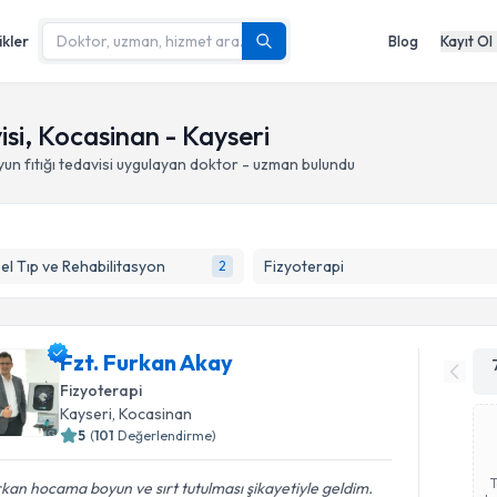
ikler
Blog
Kayıt Ol
isi, Kocasinan - Kayseri
un fıtığı tedavisi
uygulayan doktor - uzman bulundu
sel Tıp ve Rehabilitasyon
Fizyoterapi
2
Fzt. Furkan Akay
Fizyoterapi
Kayseri
, Kocasinan
5
(
101
Değerlendirme)
kan hocama boyun ve sırt tutulması şikayetiyle geldim.