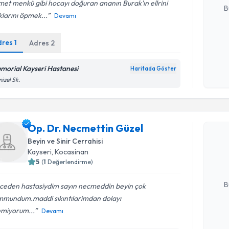
et menkü gibi hocayı doğuran ananın Burak'ın ellrini
B
larını öpmek...
Devamı
dres
1
Adres
2
Kişisel
okudum
işlenm
morial Kayseri Hastanesi
Haritada Göster
izel Sk.
Randevu T
Op. Dr. Necmettin Güzel
Op. Dr. N
Size bu uzm
Beyin ve Sinir Cerrahisi
hazırlandığ
Kayseri
, Kocasinan
5
(
1
Değerlendirme)
E-posta Ad
B
ceden hastasiydim sayın necmeddin beyin çok
mundum.maddi sıkıntılarimdan dolayı
emiyorum...
Devamı
Kişisel