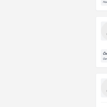
Hac
Öz
Gev