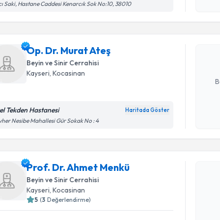
işlenm
ı Saki, Hastane Caddesi Kenarcık Sok No:10, 38010
Op. Dr. Mu
bu uzmandan
Op. Dr. Murat Ateş
posta ile bi
Beyin ve Sinir Cerrahisi
E-posta Ad
Kayseri
, Kocasinan
B
el Tekden Hastanesi
Haritada Göster
Kişisel
her Nesibe Mahallesi Gür Sokak No : 4
okudum
işlenm
Randevu T
Prof. Dr. Ahmet Menkü
Prof. Dr.
Beyin ve Sinir Cerrahisi
Size bu uzm
Kayseri
, Kocasinan
hazırlandığ
5
(
3
Değerlendirme)
E-posta Ad