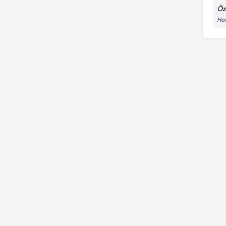
Öz
Ha