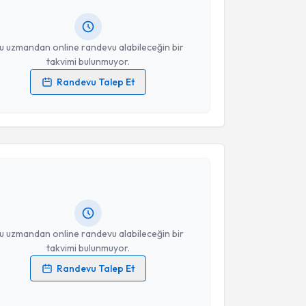
lgilendireceğiz.
Takvim Talebini Gönder
resiniz
u uzmandan online randevu alabileceğin bir
takvimi bulunmuyor.
Randevu Talep Et
 verilerimin işlenmesine ilişkin
Aydınlatma Metni
'ni
 ve kişisel verilerimin belirtilen kapsamda
akvimi Talebi
esini kabul ediyorum.
eniz Nur Yıldız
için randevu takvimi talebi
Takvim Talebini Gönder
Size bu uzmandan randevu almanız için bir takvim
ında e-posta ile bilgilendireceğiz.
resiniz
u uzmandan online randevu alabileceğin bir
takvimi bulunmuyor.
Randevu Talep Et
 verilerimin işlenmesine ilişkin
Aydınlatma Metni
'ni
 ve kişisel verilerimin belirtilen kapsamda
akvimi Talebi