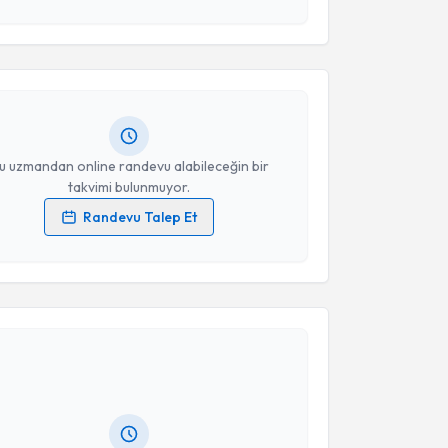
esini kabul ediyorum.
rat Ateş
için randevu takvimi talebi oluşturun. Size
Takvim Talebini Gönder
 randevu almanız için bir takvim hazırlandığında e-
lgilendireceğiz.
resiniz
u uzmandan online randevu alabileceğin bir
takvimi bulunmuyor.
Randevu Talep Et
 verilerimin işlenmesine ilişkin
Aydınlatma Metni
'ni
 ve kişisel verilerimin belirtilen kapsamda
esini kabul ediyorum.
akvimi Talebi
Takvim Talebini Gönder
 Ahmet Menkü
için randevu takvimi talebi oluşturun.
andan randevu almanız için bir takvim
ında e-posta ile bilgilendireceğiz.
resiniz