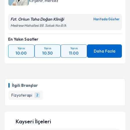
Kırşehir
, Merkez
Fzt. Orkun Taha Doğan Kliniği
Haritada Göster
Medrese Mahallesi 88. Sokak No:8/A
En Yakın Saatler
Yarın
Yarın
Yarın
Daha Fazla
10:00
10:30
11:00
İlgili Branşlar
Fizyoterapi
2
Kayseri İlçeleri