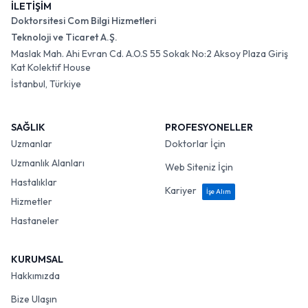
İLETİŞİM
Doktorsitesi Com Bilgi Hizmetleri
Teknoloji ve Ticaret A.Ş.
Maslak Mah. Ahi Evran Cd. A.O.S 55 Sokak No:2 Aksoy Plaza Giriş
Kat Kolektif House
İstanbul, Türkiye
SAĞLIK
PROFESYONELLER
Uzmanlar
Doktorlar İçin
Uzmanlık Alanları
Web Siteniz İçin
Hastalıklar
Kariyer
İşe Alım
Hizmetler
Hastaneler
KURUMSAL
Hakkımızda
Bize Ulaşın