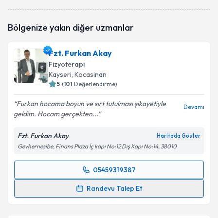
Fzt. Erkan Kürne
için randevu takvimi talebi
Bölgenize yakın diğer uzmanlar
oluşturun. Size bu uzmandan randevu almanız için bir
takvim hazırlandığında e-posta ile bilgilendireceğiz.
Fzt. Furkan Akay
E-posta Adresiniz
Fizyoterapi
Kayseri
, Kocasinan
5
(
101
Değerlendirme)
Furkan hocama boyun ve sırt tutulması şikayetiyle
Kişisel verilerimin işlenmesine ilişkin
Aydınlatma
Devamı
geldim. Hocam gerçekten...
Metni
'ni okudum ve kişisel verilerimin belirtilen
kapsamda işlenmesini kabul ediyorum.
Fzt. Furkan Akay
Haritada Göster
Gevhernesibe, Finans Plaza İç kapı No:12 Dış Kapı No:14, 38010
Takvim Talebini Gönder
05459319387
Randevu Takvimi Talebi
Randevu Talep Et
Fzt. Furkan Akay
için randevu takvimi talebi
oluşturun. Size bu uzmandan randevu almanız için bir