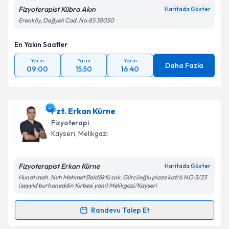
Fizyoterapist Kübra Akın
Haritada Göster
Erenköy, Dağyeli Cad. No:85 38050
En Yakın Saatler
Yarın
Yarın
Yarın
Daha Fazla
09:00
15:50
16:40
Fzt. Erkan Kürne
Fizyoterapi
Kayseri
, Melikgazi
Fizyoterapist Erkan Kürne
Haritada Göster
Hunat mah. Nuh Mehmet Baldöktü sok. Gürcüoğlu plaza kat/6 NO:5/23
(seyyid burhaneddin türbesi yanı) Melikgazi/Kayseri
Randevu Talep Et
Randevu Takvimi Talebi