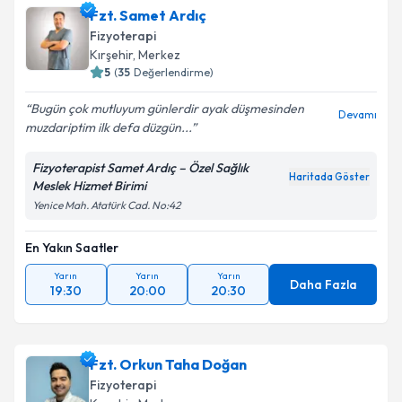
Fzt. Samet Ardıç
takvim hazırlandığında e-posta ile bilgilendireceğiz.
Fizyoterapi
E-posta Adresiniz
Kırşehir
, Merkez
5
(
35
Değerlendirme)
Bugün çok mutluyum günlerdir ayak düşmesinden
Devamı
muzdariptim ilk defa düzgün...
Kişisel verilerimin işlenmesine ilişkin
Aydınlatma
Metni
'ni okudum ve kişisel verilerimin belirtilen
Fizyoterapist Samet Ardıç – Özel Sağlık
kapsamda işlenmesini kabul ediyorum.
Haritada Göster
Meslek Hizmet Birimi
Yenice Mah. Atatürk Cad. No:42
Takvim Talebini Gönder
En Yakın Saatler
Yarın
Yarın
Yarın
Daha Fazla
19:30
20:00
20:30
Fzt. Orkun Taha Doğan
Fizyoterapi