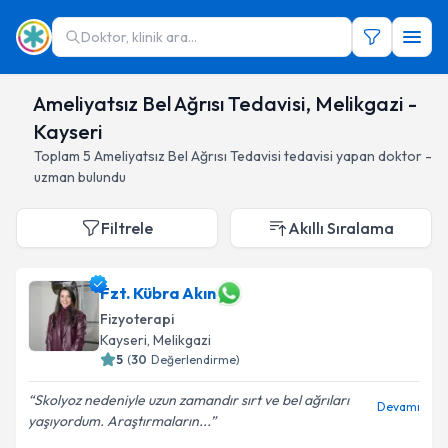
Doktor, klinik ara...
Ameliyatsız Bel Ağrısı Tedavisi, Melikgazi -
Kayseri
Toplam
5
Ameliyatsız Bel Ağrısı Tedavisi
tedavisi yapan doktor -
uzman bulundu
Filtrele
Akıllı Sıralama
Fzt. Kübra Akın
Fizyoterapi
Kayseri
, Melikgazi
5
(
30
Değerlendirme)
Skolyoz nedeniyle uzun zamandır sırt ve bel ağrıları
Devamı
yaşıyordum. Araştırmaların...