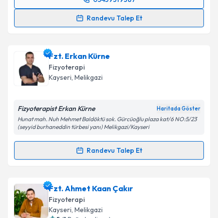
Randevu Takvimi Talebi
Randevu Talep Et
Fzt. Furkan Akay
için randevu takvimi talebi
oluşturun. Size bu uzmandan randevu almanız için bir
Fzt. Erkan Kürne
takvim hazırlandığında e-posta ile bilgilendireceğiz.
Fizyoterapi
E-posta Adresiniz
Kayseri
, Melikgazi
Fizyoterapist Erkan Kürne
Haritada Göster
Hunat mah. Nuh Mehmet Baldöktü sok. Gürcüoğlu plaza kat/6 NO:5/23
Kişisel verilerimin işlenmesine ilişkin
Aydınlatma
(seyyid burhaneddin türbesi yanı) Melikgazi/Kayseri
Metni
'ni okudum ve kişisel verilerimin belirtilen
kapsamda işlenmesini kabul ediyorum.
Randevu Talep Et
Randevu Takvimi Talebi
Takvim Talebini Gönder
Fzt. Erkan Kürne
için randevu takvimi talebi
Fzt. Ahmet Kaan Çakır
oluşturun. Size bu uzmandan randevu almanız için bir
Fizyoterapi
takvim hazırlandığında e-posta ile bilgilendireceğiz.
Kayseri
, Melikgazi