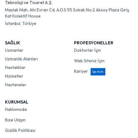
Teknoloji ve Ticaret A.Ş.
Maslak Mah. Ahi Evran Cd. A.O.S 55 Sokak No:2 Aksoy Plaza Giriş
Kat Kolektif House
İstanbul, Türkiye
SAĞLIK
PROFESYONELLER
Uzmanlar
Doktorlar İçin
Uzmanlık Alanları
Web Siteniz İçin
Hastalıklar
Kariyer
İşe Alım
Hizmetler
Hastaneler
KURUMSAL
Hakkımızda
Bize Ulaşın
Gizlilik Politikası