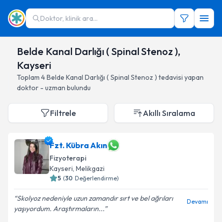
Doktor, klinik ara...
Belde Kanal Darlığı ( Spinal Stenoz ),
Kayseri
Toplam
4
Belde Kanal Darlığı ( Spinal Stenoz )
tedavisi yapan
doktor - uzman bulundu
Filtrele
Akıllı Sıralama
Fzt. Kübra Akın
Fizyoterapi
Kayseri
, Melikgazi
5
(
30
Değerlendirme)
Skolyoz nedeniyle uzun zamandır sırt ve bel ağrıları
Devamı
yaşıyordum. Araştırmaların...