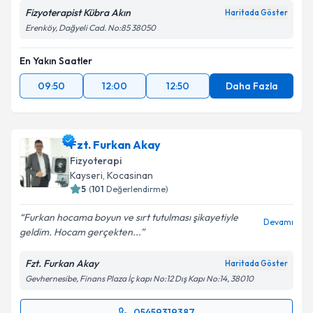
Fizyoterapist Kübra Akın
Haritada Göster
Erenköy, Dağyeli Cad. No:85 38050
En Yakın Saatler
09:50
12:00
12:50
Daha Fazla
Fzt. Furkan Akay
Fizyoterapi
Kayseri
, Kocasinan
5
(
101
Değerlendirme)
Furkan hocama boyun ve sırt tutulması şikayetiyle
Devamı
geldim. Hocam gerçekten...
Fzt. Furkan Akay
Haritada Göster
Gevhernesibe, Finans Plaza İç kapı No:12 Dış Kapı No:14, 38010
05459319387