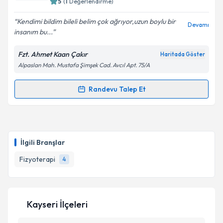
5
(
1
Değerlendirme)
E-posta Adresiniz
Kendimi bildim bileli belim çok ağrıyor,uzun boylu bir
Devamı
insanım bu...
Fzt. Ahmet Kaan Çakır
Haritada Göster
Kişisel verilerimin işlenmesine ilişkin
Aydınlatma
Alpaslan Mah. Mustafa Şimşek Cad. Avcıl Apt. 75/A
Metni
'ni okudum ve kişisel verilerimin belirtilen
kapsamda işlenmesini kabul ediyorum.
Randevu Talep Et
Randevu Takvimi Talebi
Takvim Talebini Gönder
Fzt. Ahmet Kaan Çakır
için randevu takvimi talebi
oluşturun. Size bu uzmandan randevu almanız için bir
İlgili Branşlar
takvim hazırlandığında e-posta ile bilgilendireceğiz.
Fizyoterapi
4
E-posta Adresiniz
Kayseri İlçeleri
Kişisel verilerimin işlenmesine ilişkin
Aydınlatma