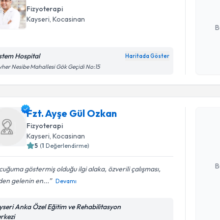
Fizyoterapi
E-posta Ad
Kayseri
, Kocasinan
B
stem Hospital
Haritada Göster
Kişisel
her Nesibe Mahallesi Gök Geçidi No:15
okudum
Randevu T
işlenm
Fzt. Ayşe Gül Ozkan
Fzt. Ayşe
bu uzmandan
Fizyoterapi
posta ile bi
Kayseri
, Kocasinan
5
(
1
Değerlendirme)
E-posta Ad
B
uğuma göstermiş olduğu ilgi alaka, özverili çalışması,
den gelenin en...
Devamı
Kişisel
yseri Anka Özel Eğitim ve Rehabilitasyon
okudum
rkezi