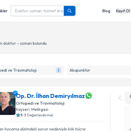
ikler
Blog
Kayıt Ol
n doktor - uzman bulundu
edi ve Travmatoloji
Akupunktur
2
Op. Dr. İlhan Demiryılmaz
Ortopedi ve Travmatoloji
Kayseri
, Melikgazi
5
(
1
Değerlendirme)
an hocama dizimdeki sorun nedeniyle kök hücre