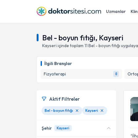
Uzmanlar
Klin
Bel - boyun fıtığı, Kayseri
Kayseri
içinde toplam
11
Bel - boyun fıtığı
uygulaya
İlgili Branşlar
Fizyoterapi
Ortop
8
Aktif Filtreler
Bel - boyun fıtığı
Kayseri
Şehir
Kayseri
İlh