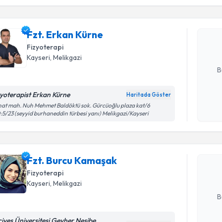
Fzt. Erka
uzmandan ra
Fzt. Erkan Kürne
posta ile bi
Fizyoterapi
E-posta Ad
Kayseri
, Melikgazi
B
zyoterapist Erkan Kürne
Haritada Göster
Kişisel
at mah. Nuh Mehmet Baldöktü sok. Gürcüoğlu plaza kat/6
Randevu T
5/23 (seyyid burhaneddin türbesi yanı) Melikgazi/Kayseri
okudum
işlenm
Fzt. Burc
bu uzmandan
Fzt. Burcu Kamaşak
posta ile bi
Fizyoterapi
Kayseri
, Melikgazi
E-posta Ad
B
ciyes Üniversitesi Gevher Nesibe