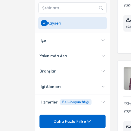
yap
Öz
Kayseri
Hun
İlçe
Yakınımda Ara
Branşlar
Konumuma yakın uzmanları
Melikgazi
göster
Kocasinan
İlgi Alanları
Hizmetler
Bel - boyun fıtığı
Fizyoterapi
Sko
yaşı
Ortopedi ve Travmatoloji
Mezuniyet
Bel Fıtığı
Daha Fazla Filtre
Fi
Akupunktur