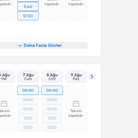
palıdır
kapalıdır
kapalıdır
11:40
12:00
Daha Fazla Göster
6 Ağu
7 Ağu
8 Ağu
9 Ağu
Per
Cum
Cmt
Paz
09:00
09:00
09:50
09:50
10:50
10:50
Takvim
Takvim
palıdır
kapalıdır
11:50
11:50
12:50
12:50