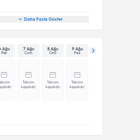
Daha Fazla Göster
6 Ağu
7 Ağu
8 Ağu
9 Ağu
Per
Cum
Cmt
Paz
Takvim
Takvim
Takvim
Takvim
palıdır
kapalıdır
kapalıdır
kapalıdır