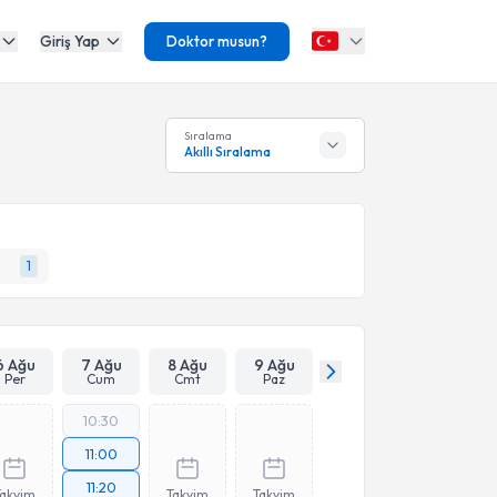
Giriş Yap
Doktor musun?
Sıralama
Akıllı Sıralama
1
6 Ağu
7 Ağu
8 Ağu
9 Ağu
Per
Cum
Cmt
Paz
10:30
11:00
11:20
Takvim
Takvim
Takvim