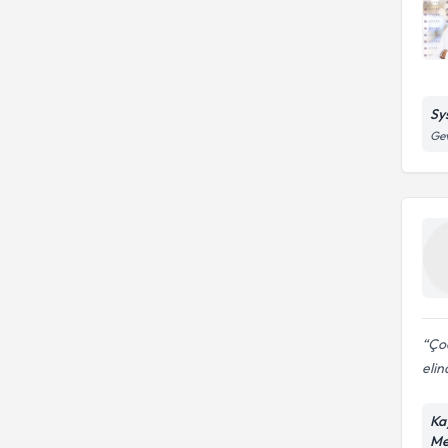
Sy
Gev
Çoc
elin
Ka
Me