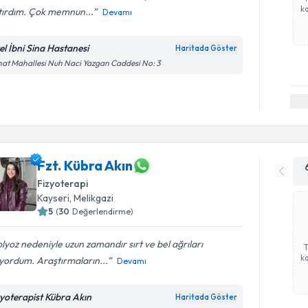
ka
tırdım. Çok memnun...
Devamı
el İbni Sina Hastanesi
Haritada Göster
at Mahallesi Nuh Naci Yazgan Caddesi No: 3
Fzt. Kübra Akın
Fizyoterapi
Kayseri
, Melikgazi
5
(
30
Değerlendirme)
lyoz nedeniyle uzun zamandır sırt ve bel ağrıları
ka
yordum. Araştırmaların...
Devamı
zyoterapist Kübra Akın
Haritada Göster