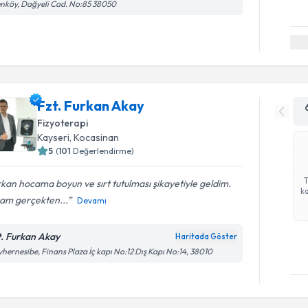
nköy, Dağyeli Cad. No:85 38050
Fzt. Furkan Akay
Fizyoterapi
Kayseri
, Kocasinan
5
(
101
Değerlendirme)
kan hocama boyun ve sırt tutulması şikayetiyle geldim.
ka
am gerçekten...
Devamı
t. Furkan Akay
Haritada Göster
hernesibe, Finans Plaza İç kapı No:12 Dış Kapı No:14, 38010