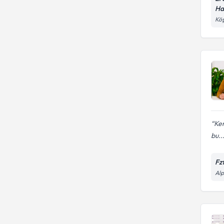
Ha
Köş
Ken
bu..
Fz
Alp