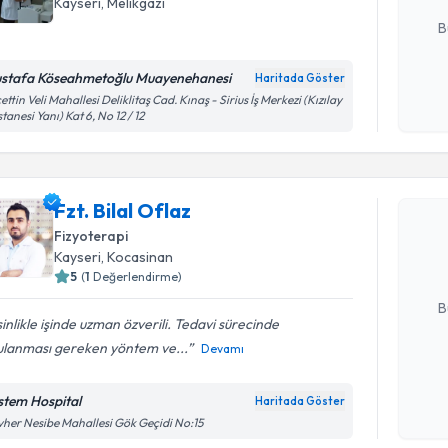
E-posta Ad
Kayseri
, Melikgazi
B
stafa Köseahmetoğlu Muayenehanesi
Haritada Göster
Kişisel
ettin Veli Mahallesi Deliklitaş Cad. Kınaş - Sirius İş Merkezi (Kızılay
tanesi Yanı) Kat 6, No 12 / 12
okudum
Randevu T
işlenm
Fzt. Bilal 
Fzt. Bilal Oflaz
uzmandan ra
Fizyoterapi
posta ile bi
Kayseri
, Kocasinan
5
(
1
Değerlendirme)
E-posta Ad
B
inlikle işinde uzman özverili. Tedavi sürecinde
ulanması gereken yöntem ve...
Devamı
Kişisel
okudum
stem Hospital
Haritada Göster
Randevu T
işlenm
her Nesibe Mahallesi Gök Geçidi No:15