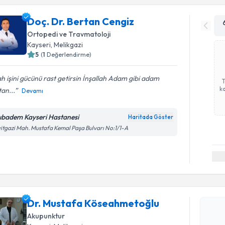
Doç. Dr. Bertan Cengiz
Ortopedi ve Travmatoloji
Kayseri
, Melikgazi
5
(
1
Değerlendirme)
ah işini gücünü rast getirsin İnşallah Adam gibi adam
ka
an...
Devamı
ıbadem Kayseri Hastanesi
Haritada Göster
itgazi Mah. Mustafa Kemal Paşa Bulvarı No:1/1-A
Randevu T
Dr. Musta
oluşturun. 
Dr. Mustafa Köseahmetoğlu
hazırlandığ
Akupunktur