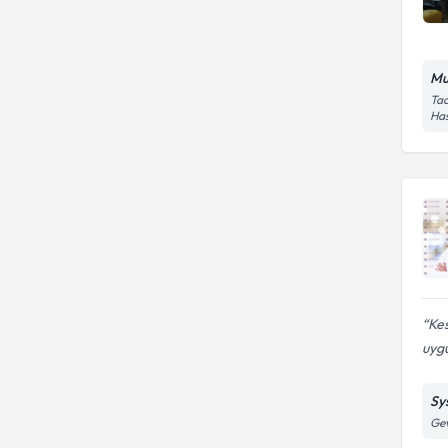
Mu
Tac
Has
Kes
uyg
Sy
Gev