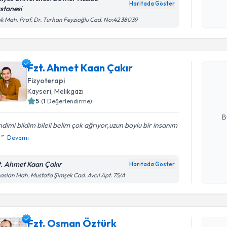
Haritada Göster
stanesi
Kişisel
k Mah. Prof. Dr. Turhan Feyzioğlu Cad. No:42 38039
okudum
Randevu T
işlenm
Fzt. Ahme
Fzt. Ahmet Kaan Çakır
Size bu uzm
Fizyoterapi
hazırlandığ
Kayseri
, Melikgazi
5
(
1
Değerlendirme)
E-posta Ad
B
dimi bildim bileli belim çok ağrıyor,uzun boylu bir insanım
.
Devamı
Kişisel
okudum
t. Ahmet Kaan Çakır
Haritada Göster
Randevu T
işlenm
aslan Mah. Mustafa Şimşek Cad. Avcıl Apt. 75/A
Fzt. Osma
bu uzmandan
Fzt. Osman Öztürk
posta ile bi