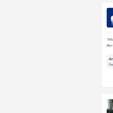
All
Bert
Ac
Sey