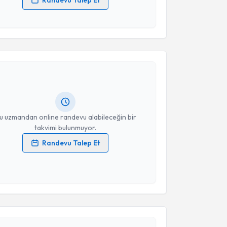
 verilerimin işlenmesine ilişkin
Aydınlatma Metni
'ni
 ve kişisel verilerimin belirtilen kapsamda
akvimi Talebi
esini kabul ediyorum.
Takvim Talebini Gönder
t Kaan Çakır
için randevu takvimi talebi oluşturun.
andan randevu almanız için bir takvim
ında e-posta ile bilgilendireceğiz.
resiniz
u uzmandan online randevu alabileceğin bir
takvimi bulunmuyor.
Randevu Talep Et
 verilerimin işlenmesine ilişkin
Aydınlatma Metni
'ni
 ve kişisel verilerimin belirtilen kapsamda
akvimi Talebi
esini kabul ediyorum.
n Öztürk
için randevu takvimi talebi oluşturun. Size
Takvim Talebini Gönder
 randevu almanız için bir takvim hazırlandığında e-
lgilendireceğiz.