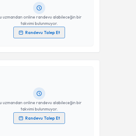
resiniz
u uzmandan online randevu alabileceğin bir
takvimi bulunmuyor.
Randevu Talep Et
 verilerimin işlenmesine ilişkin
Aydınlatma Metni
'ni
 ve kişisel verilerimin belirtilen kapsamda
akvimi Talebi
esini kabul ediyorum.
Takvim Talebini Gönder
 Gül Ozkan
için randevu takvimi talebi oluşturun. Size
 randevu almanız için bir takvim hazırlandığında e-
lgilendireceğiz.
resiniz
u uzmandan online randevu alabileceğin bir
takvimi bulunmuyor.
Randevu Talep Et
 verilerimin işlenmesine ilişkin
Aydınlatma Metni
'ni
 ve kişisel verilerimin belirtilen kapsamda