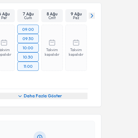
6 Ağu
7 Ağu
8 Ağu
9 Ağu
Per
Cum
Cmt
Paz
09:00
09:30
10:00
Takvim
Takvim
Takvim
palıdır
kapalıdır
kapalıdır
10:30
11:00
akvimi Talebi
Daha Fazla Göster
fa Köseahmetoğlu
için randevu takvimi talebi
Size bu uzmandan randevu almanız için bir takvim
ında e-posta ile bilgilendireceğiz.