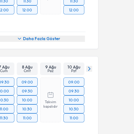
11:30
11:30
11:30
12:00
12:00
12:00
Daha Fazla Göster
7 Ağu
8 Ağu
9 Ağu
10 Ağu
Cum
Cmt
Paz
Pzt
09:30
09:00
09:00
10:00
09:30
09:30
10:30
10:00
10:00
Takvim
kapalıdır
11:00
10:30
10:30
11:30
11:00
11:00