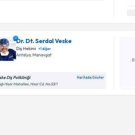
Randevu T
Dr. Dt. Se
bu uzmandan
Dr. Dt. Serdal Veske
posta ile bi
Diş Hekimi
+
1
diğer
E-posta Ad
Antalya
, Manavgat
B
ke Diş Polikliniği
Haritada Göster
Kişisel
ğı Hisar Mahallesi, Hisar Cd. No:53/1
okudum
işlenm