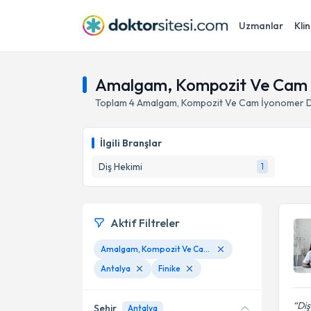
Uzmanlar
Klin
Amalgam, Kompozit Ve Cam İy
Toplam
4
Amalgam, Kompozit Ve Cam İyonomer Do
İlgili Branşlar
Diş Hekimi
1
Aktif Filtreler
Amalgam, Kompozit Ve Cam İyonomer Dolgular (Ön Ve Arka Diş)
Antalya
Finike
Diş
Şehir
Antalya