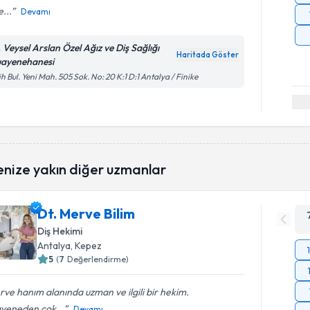
...
Devamı
. Veysel Arslan Özel Ağız ve Diş Sağlığı
Haritada Göster
ayenehanesi
ih Bul. Yeni Mah. 505 Sok. No: 20 K:1 D:1 Antalya / Finike
enize yakın diğer uzmanlar
Dt. Merve Bilim
Diş Hekimi
Antalya
, Kepez
5
(
7
Değerlendirme)
ve hanım alanında uzman ve ilgili bir hekim.
yeneden çok...
Devamı