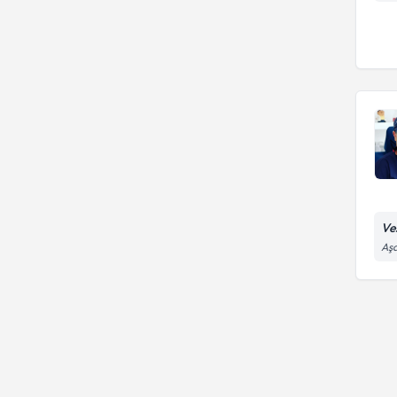
Ves
Aşa