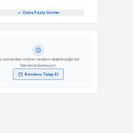
akvimi Talebi
Daha Fazla Göster
rdal Veske
için randevu takvimi talebi oluşturun. Size
 randevu almanız için bir takvim hazırlandığında e-
lgilendireceğiz.
resiniz
u uzmandan online randevu alabileceğin bir
takvimi bulunmuyor.
Randevu Talep Et
 verilerimin işlenmesine ilişkin
Aydınlatma Metni
'ni
 ve kişisel verilerimin belirtilen kapsamda
esini kabul ediyorum.
Takvim Talebini Gönder