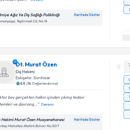
miye Ağız Ve Diş Sağlığı Polikliniği
Haritada Göster
manpaşa, Yeşilırmak Cd. No:14
Dt. Murat Özen
Diş Hekimi
Eskişehir
, Sivrihisar
4.9
(
16
Değerlendirme)
tor bey gerçekten halkın içinden çıkmış tedavi
emleri ve davranış...
Devamı
ş Hekimi Murat Özen Muayenehanesi
Haritada Göster
ırbey Mahallesi Atatürk Bulvarı No:50/1