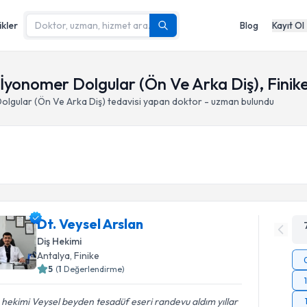
ikler
Blog
Kayıt Ol
onomer Dolgular (Ön Ve Arka Diş), Finike
lgular (Ön Ve Arka Diş)
tedavisi yapan doktor - uzman bulundu
Dt. Veysel Arslan
Diş Hekimi
Antalya
, Finike
5
(
1
Değerlendirme)
 hekimi Veysel beyden tesadüf eseri randevu aldım yıllar