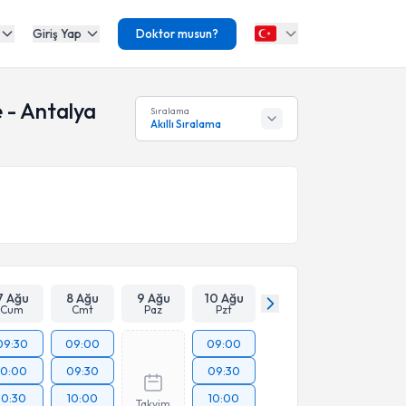
Giriş Yap
Doktor musun?
 - Antalya
Sıralama
Akıllı Sıralama
7 Ağu
8 Ağu
9 Ağu
10 Ağu
Cum
Cmt
Paz
Pzt
09:30
09:00
09:00
10:00
09:30
09:30
10:30
10:00
10:00
Takvim