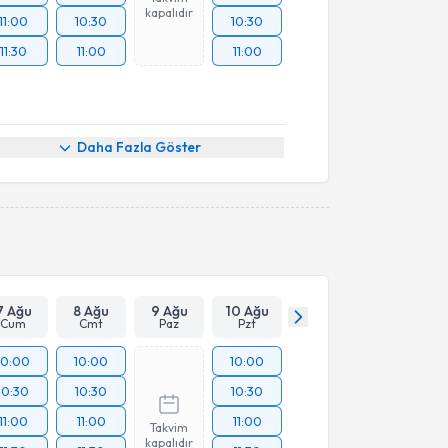
kapalıdır
11:00
10:30
10:30
11:30
11:00
11:00
Daha Fazla Göster
7 Ağu
8 Ağu
9 Ağu
10 Ağu
Cum
Cmt
Paz
Pzt
10:00
10:00
10:00
10:30
10:30
10:30
11:00
11:00
11:00
Takvim
kapalıdır