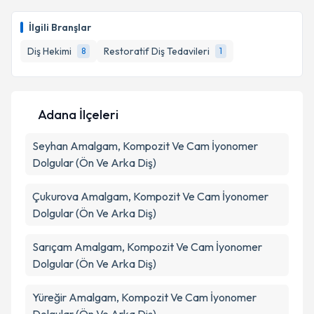
Dt. Emre Tunçer
için randevu takvimi talebi
oluşturun. Size bu uzmandan randevu almanız için bir
Takvim Talebini Gönder
İlgili Branşlar
takvim hazırlandığında e-posta ile bilgilendireceğiz.
Diş Hekimi
Restoratif Diş Tedavileri
8
1
E-posta Adresiniz
Adana İlçeleri
Kişisel verilerimin işlenmesine ilişkin
Aydınlatma
Seyhan
Metni
Amalgam, Kompozit Ve Cam İyonomer
'ni okudum ve kişisel verilerimin belirtilen
kapsamda işlenmesini kabul ediyorum.
Dolgular (Ön Ve Arka Diş)
Çukurova
Amalgam, Kompozit Ve Cam İyonomer
Takvim Talebini Gönder
Dolgular (Ön Ve Arka Diş)
Sarıçam
Amalgam, Kompozit Ve Cam İyonomer
Dolgular (Ön Ve Arka Diş)
Yüreğir
Amalgam, Kompozit Ve Cam İyonomer