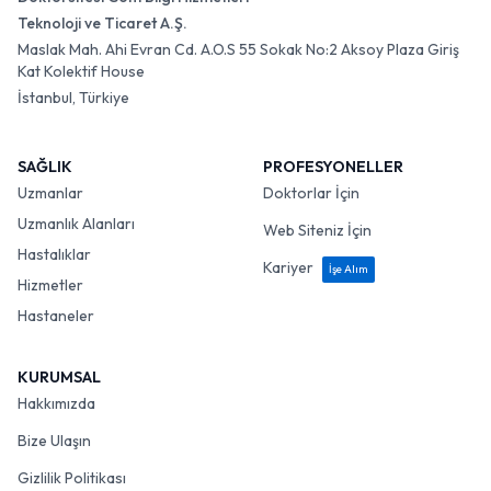
Teknoloji ve Ticaret A.Ş.
Maslak Mah. Ahi Evran Cd. A.O.S 55 Sokak No:2 Aksoy Plaza Giriş
Kat Kolektif House
İstanbul, Türkiye
SAĞLIK
PROFESYONELLER
Uzmanlar
Doktorlar İçin
Uzmanlık Alanları
Web Siteniz İçin
Hastalıklar
Kariyer
İşe Alım
Hizmetler
Hastaneler
KURUMSAL
Hakkımızda
Bize Ulaşın
Gizlilik Politikası