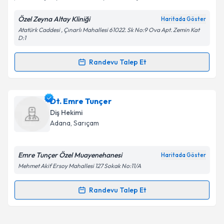
Özel Zeyna Altay Kliniği
Haritada Göster
Kişisel verilerimin işlenmesine ilişkin
Aydınlatma
Atatürk Caddesi , Çınarlı Mahallesi 61022. Sk No:9 Ova Apt. Zemin Kat
Metni
'ni okudum ve kişisel verilerimin belirtilen
D:1
kapsamda işlenmesini kabul ediyorum.
Randevu Talep Et
Randevu Takvimi Talebi
Takvim Talebini Gönder
Dt. Zeyna Altay
için randevu takvimi talebi oluşturun.
Dt. Emre Tunçer
Size bu uzmandan randevu almanız için bir takvim
Diş Hekimi
hazırlandığında e-posta ile bilgilendireceğiz.
Adana
, Sarıçam
E-posta Adresiniz
Emre Tunçer Özel Muayenehanesi
Haritada Göster
Mehmet Akif Ersoy Mahallesi 127 Sokak No:11/A
Kişisel verilerimin işlenmesine ilişkin
Aydınlatma
Randevu Talep Et
Randevu Takvimi Talebi
Metni
'ni okudum ve kişisel verilerimin belirtilen
kapsamda işlenmesini kabul ediyorum.