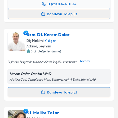
0 (850) 474 01 34
Randevu Takvimi Talebi
Randevu Talep Et
Dt. Ahmet Korucu
için randevu takvimi talebi
oluşturun. Size bu uzmandan randevu almanız için bir
Uzm. Dt. Kerem Dolar
takvim hazırlandığında e-posta ile bilgilendireceğiz.
Diş Hekimi
+
1
diğer
E-posta Adresiniz
Adana
, Seyhan
5
(
7
Değerlendirme)
Devamı
İşinde başarılı Adana da tek iyilik varsınız
Kişisel verilerimin işlenmesine ilişkin
Aydınlatma
Kerem Dolar Dental Klinik
Metni
'ni okudum ve kişisel verilerimin belirtilen
Atatürk Cad. Cemalpaşa Mah. Sabancı Apt. A Blok Kat:4 No:46
kapsamda işlenmesini kabul ediyorum.
Randevu Talep Et
Randevu Takvimi Talebi
Takvim Talebini Gönder
Uzm. Dt. Kerem Dolar
için randevu takvimi talebi
Dt. Melike Tatar
oluşturun. Size bu uzmandan randevu almanız için bir