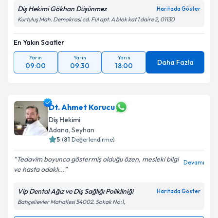
Diş Hekimi Gökhan Düşünmez
Haritada Göster
Kurtuluş Mah. Demokrasi cd. Ful apt. A blok kat 1 daire 2, 01130
En Yakın Saatler
Yarın
Yarın
Yarın
Daha Fazla
09:00
09:30
18:00
Dt. Ahmet Korucu
Diş Hekimi
Adana
, Seyhan
5
(
81
Değerlendirme)
Tedavim boyunca göstermiş olduğu özen, mesleki bilgi
Devamı
ve hasta odaklı...
Vip Dental Ağız ve Diş Sağlığı Polikliniği
Haritada Göster
Bahçelievler Mahallesi 54002. Sokak No:1,