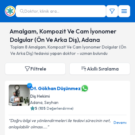
Doktor, klinik ara...
Amalgam, Kompozit Ve Cam İyonomer
Dolgular (Ön Ve Arka Diş), Adana
Toplam
8
Amalgam, Kompozit Ve Cam İyonomer Dolgular (Ön
Ve Arka Diş)
tedavisi yapan doktor - uzman bulundu
Filtrele
Akıllı Sıralama
Dt. Gökhan Düşünmez
Diş Hekimi
Adana
, Seyhan
5
(
105
Değerlendirme)
Doğru bilgi ve yönlendirmeleri ile tedavi sürecinin net,
Devamı
anlaşılabilir olması....