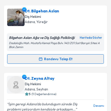
kapsamda işlenmesini kabul ediyorum.
Dt. Erol Say
için randevu takvimi talebi oluşturun. Size
Dt. Bilgehan Aslan
bu uzmandan randevu almanız için bir takvim
Takvim Talebini Gönder
Diş Hekimi
hazırlandığında e-posta ile bilgilendireceğiz.
Adana
, Yüreğir
E-posta Adresiniz
Bilgehan Aslan Ağız ve Diş Sağlığı Polikliniği
Haritada Göster
Dadaloğlu Mah. Mustafa Kemal Paşa Bulv. 140/Z01 Sait Barışık Sitesi A
Blok Zemin
Kişisel verilerimin işlenmesine ilişkin
Aydınlatma
Randevu Talep Et
Metni
'ni okudum ve kişisel verilerimin belirtilen
Randevu Takvimi Talebi
kapsamda işlenmesini kabul ediyorum.
Dt. Bilgehan Aslan
için randevu takvimi talebi
Dt. Zeyna Altay
Takvim Talebini Gönder
oluşturun. Size bu uzmandan randevu almanız için bir
Diş Hekimi
takvim hazırlandığında e-posta ile bilgilendireceğiz.
Adana
, Seyhan
5
(
1
Değerlendirme)
E-posta Adresiniz
İşim geregi Adana’da bulundugum sürede Diş
Devamı
problemi çekiyordum kendisiyle arkadaşım...